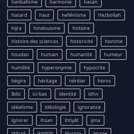
hanbalisme
harmonie
hasan
hasard
haut
hellénisme
Hezbollah
hijra
hindouisme
histoire
histoire des sciences
historicité
homme
houdan
humain
humanité
humeur
humilité
hyperonymie
hypocrite
hégire
héritage
héritier
héros
Iblis
ici-bas
identité
idhn
idéalisme
idéologie
ignorance
ignorer
ihsan
ihtiyât
ijma
ijtihad
ikhtilâf
illusion
image