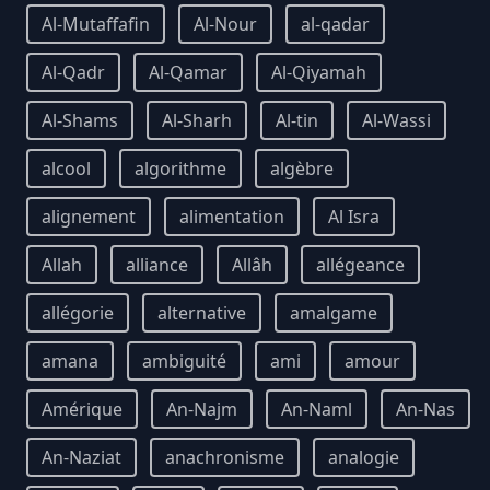
Al-Mutaffafin
Al-Nour
al-qadar
Al-Qadr
Al-Qamar
Al-Qiyamah
Al-Shams
Al-Sharh
Al-tin
Al-Wassi
alcool
algorithme
algèbre
alignement
alimentation
Al Isra
Allah
alliance
Allâh
allégeance
allégorie
alternative
amalgame
amana
ambiguité
ami
amour
Amérique
An-Najm
An-Naml
An-Nas
An-Naziat
anachronisme
analogie