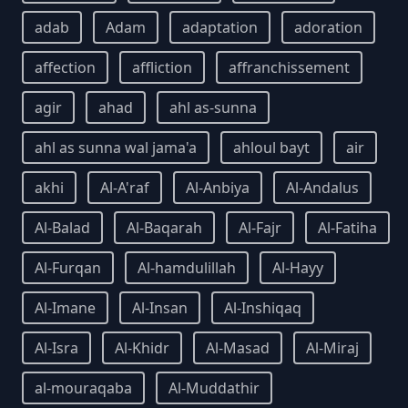
adab
Adam
adaptation
adoration
affection
affliction
affranchissement
agir
ahad
ahl as-sunna
ahl as sunna wal jama'a
ahloul bayt
air
akhi
Al-A'raf
Al-Anbiya
Al-Andalus
Al-Balad
Al-Baqarah
Al-Fajr
Al-Fatiha
Al-Furqan
Al-hamdulillah
Al-Hayy
Al-Imane
Al-Insan
Al-Inshiqaq
Al-Isra
Al-Khidr
Al-Masad
Al-Miraj
al-mouraqaba
Al-Muddathir