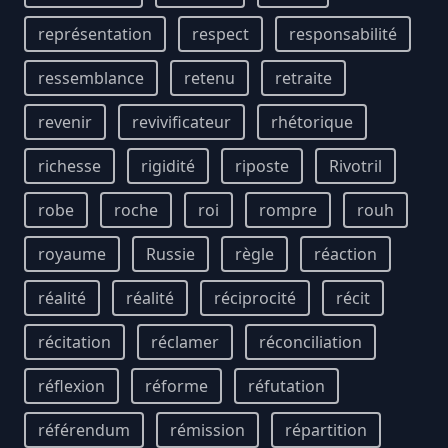
représentation
respect
responsabilité
ressemblance
retenu
retraite
revenir
revivificateur
rhétorique
richesse
rigidité
riposte
Rivotril
robe
roche
roi
rompre
rouh
royaume
Russie
règle
réaction
réalité
réalité
réciprocité
récit
récitation
réclamer
réconciliation
réflexion
réforme
réfutation
référendum
rémission
répartition