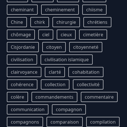
cheminant
cheminement
chiisme
Chine
chirk
chirurgie
chrétiens
chômage
ciel
cieux
cimetière
Cisjordanie
citoyen
citoyenneté
civilisation
civilisation islamique
clairvoyance
clarté
cohabitation
cohérence
collection
collectivité
colère
commandements
commentaire
communication
compagnon
compagnons
comparaison
compilation