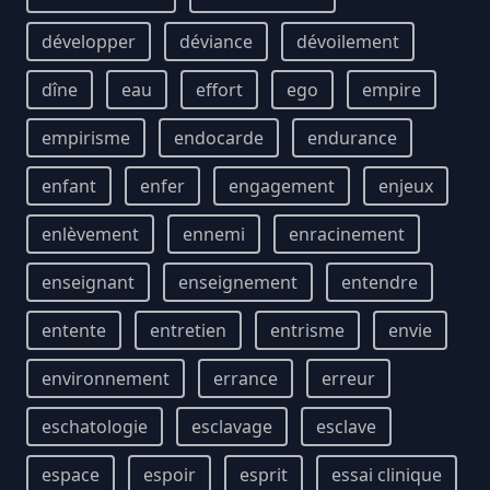
développer
déviance
dévoilement
dîne
eau
effort
ego
empire
empirisme
endocarde
endurance
enfant
enfer
engagement
enjeux
enlèvement
ennemi
enracinement
enseignant
enseignement
entendre
entente
entretien
entrisme
envie
environnement
errance
erreur
eschatologie
esclavage
esclave
espace
espoir
esprit
essai clinique