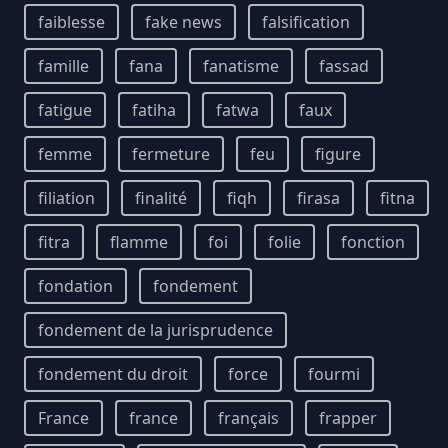
faiblesse
fake news
falsification
famille
fana
fanatisme
fassad
fatigue
fatiha
fatwa
faux
femme
fermeture
feu
figure
filiation
finalité
fiqh
firasa
fitna
fitra
flamme
foi
folie
fonction
fondation
fondement
fondement de la jurisprudence
fondement du droit
force
fourmi
France
france
français
frapper