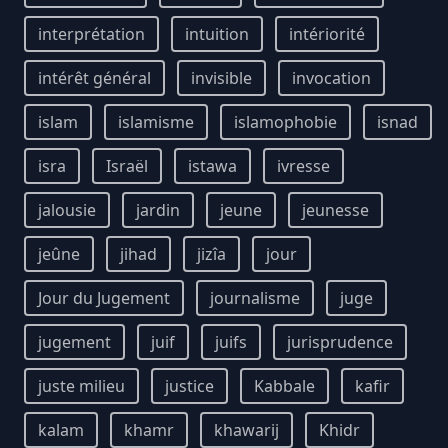
interprétation
intuition
intériorité
intérêt général
invisible
invocation
islam
islamisme
islamophobie
isnad
isra
Israël
istawa
ivresse
jalousie
jardin
jeune
jeunesse
jeûne
jihad
jizîa
jour
Jour du Jugement
journalisme
juge
jugement
juif
juifs
jurisprudence
juste milieu
justice
Kabbale
kafir
kalam
khamr
khawarij
Khidr