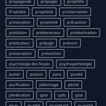
propagande
propager
prophète
Prophète
prophétie
prosternation
provocation
proximité
précaution
prédation
prédecesseur
prédestination
prédicateur
préjugé
prénom
préservation
prévention
psychologie des foules
psychopathologie
puiser
pulsion
pure
pureté
purification
pèlerinage
péché
pénétration
qadr
qalb
qital
qiyas
qualité
quantitatif
quantité