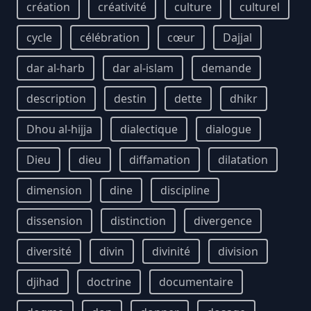
création
créativité
culture
culturel
cycle
célébration
cœur
Dajjal
dar al-harb
dar al-islam
demande
description
destin
dette
dhikr
Dhou al-hijja
dialectique
dialogue
Dieu
dieu
diffamation
dilatation
dimension
dine
discipline
dissension
distinction
divergence
diversité
divin
divinité
division
djihad
doctrine
documentaire