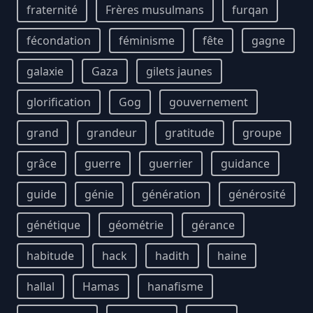
fraternité
Frères musulmans
furqan
fécondation
féminisme
fête
gagne
galaxie
Gaza
gilets jaunes
glorification
Gog
gouvernement
grand
grandeur
gratitude
groupe
grâce
guerre
guerrier
guidance
guide
génie
génération
générosité
génétique
géométrie
gérance
habitude
hack
hadith
haine
hallal
Hamas
hanafisme