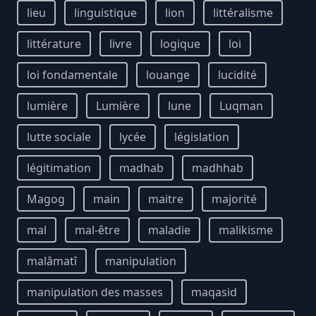
lieu
linguistique
lion
littéralisme
littérature
livre
logique
loi
loi fondamentale
louange
lucidité
lumière
Lumière
lune
Luqman
lutte sociale
lycée
législation
légitimation
madhab
madhhab
Magog
main
maitre
majorité
mal
mal-être
maladie
malikisme
malâmatî
manipulation
manipulation des masses
maqasid