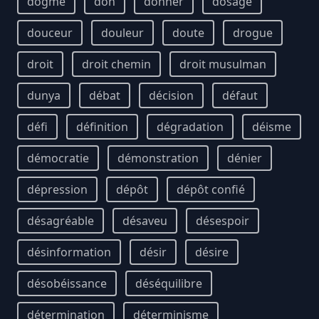
dogme
don
donner
dosage
douceur
douleur
doute
drogue
droit
droit chemin
droit musulman
dunya
débat
décision
défaut
défi
définition
dégradation
déisme
démocratie
démonstration
dénier
dépression
dépôt
dépôt confié
désagréable
désaveu
désespoir
désinformation
désir
désire
désobéissance
déséquilibre
détermination
déterminisme