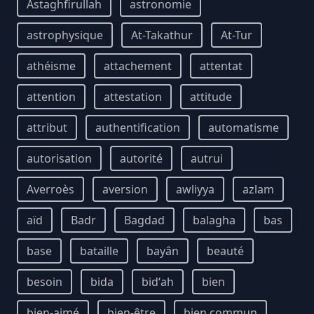
Astaghfirullah
astronomie
astrophysique
At-Takathur
At-Tur
athéisme
attachement
attentat
attention
attestation
attitude
attribut
authentification
automatisme
autorisation
autorité
autrui
Averroès
aversion
awliyya
azlam
aïd
Badr
Bagdad
balagha
bas
base
bataille
bayân
beauté
besoin
bida
bidʻah
bien
bien-aimé
bien-être
bien commun