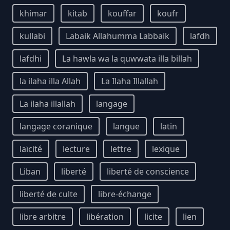
khimar
kitab
kouffar
koufr
kullabi
Labaik Allahumma Labbaik
lafdh
lafdhi
La hawla wa la quwwata illa billah
la ilaha illa Allah
La Ilaha Illallah
La ilaha illallah
langage
langage coranique
langue
latin
laïcité
lecture
lettre
lexique
Liban
liberté
liberté de conscience
liberté de culte
libre-échange
libre arbitre
libération
licite
lien