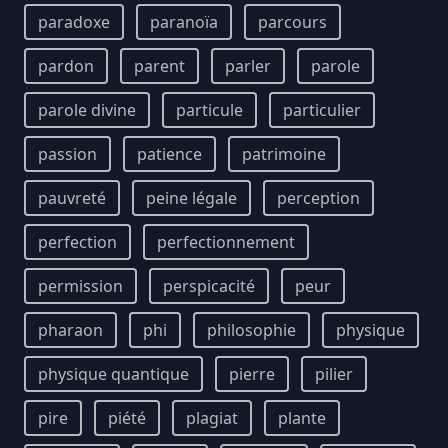
paradoxe
paranoïa
parcours
pardon
parent
parler
parole
parole divine
particule
particulier
passion
patience
patrimoine
pauvreté
peine légale
perception
perfection
perfectionnement
permission
perspicacité
peur
pharaon
phi
philosophie
physique
physique quantique
pierre
pilier
pire
piété
plagiat
plante