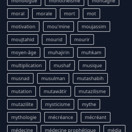
monologue
monothéisme
montagne
moral
morale
mort
mot
motivation
mou'mine
moujassim
moujtahid
mourid
mourir
moyen-âge
muhajirin
muhkam
multiplication
mushaf
musique
musnad
musulman
mutashabih
mutation
mutawātir
mutazilisme
mutazilite
mysticisme
mythe
mythologie
mécréance
mécréant
médecine
médecine prophétique
média