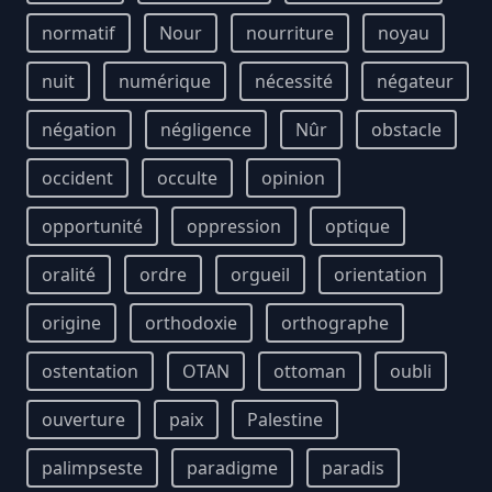
normatif
Nour
nourriture
noyau
nuit
numérique
nécessité
négateur
négation
négligence
Nûr
obstacle
occident
occulte
opinion
opportunité
oppression
optique
oralité
ordre
orgueil
orientation
origine
orthodoxie
orthographe
ostentation
OTAN
ottoman
oubli
ouverture
paix
Palestine
palimpseste
paradigme
paradis