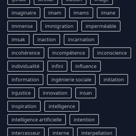
imaginaire
imam
imams
imane
immense
immigration
imperméable
imsak
inaction
incarnation
incohérence
incompétence
inconscience
individualité
infini
influence
information
ingénierie sociale
initiation
injustice
innovation
insan
inspiration
intelligence
intelligence artificielle
intention
intercesseur
interne
interpellation