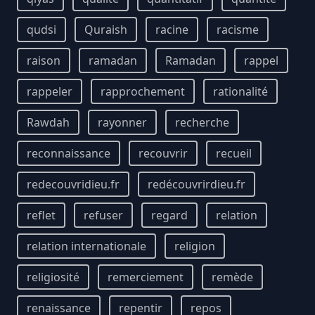
qudsi
Quraish
racine
racisme
raison
ramadan
Ramadan
rappel
rappeler
rapprochement
rationalité
Rawdah
rayonner
recherche
reconnaissance
recouvrir
recueil
redecouvridieu.fr
redécouvrirdieu.fr
reflet
refuser
regard
relation
relation internationale
religion
religiosité
remerciement
remède
renaissance
repentir
repos