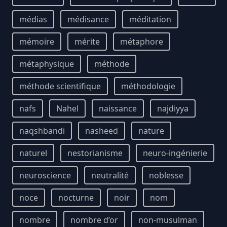
médias
médisance
méditation
mémoire
mérite
métaphore
métaphysique
méthode
méthode scientifique
méthodologie
nafs
Nahel
naissance
najdiyya
naqshbandi
nasheed
nature
naturel
nestorianisme
neuro-ingénierie
neuroscience
neutralité
noblesse
noce
nocturne
noir
nom
nombre
nombre d’or
non-musulman