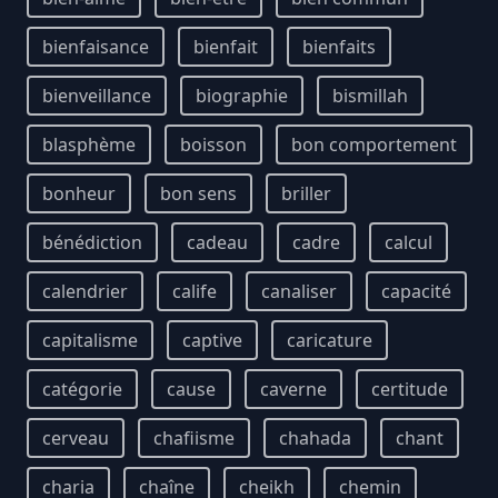
bienfaisance
bienfait
bienfaits
bienveillance
biographie
bismillah
blasphème
boisson
bon comportement
bonheur
bon sens
briller
bénédiction
cadeau
cadre
calcul
calendrier
calife
canaliser
capacité
capitalisme
captive
caricature
catégorie
cause
caverne
certitude
cerveau
chafiisme
chahada
chant
charia
chaîne
cheikh
chemin