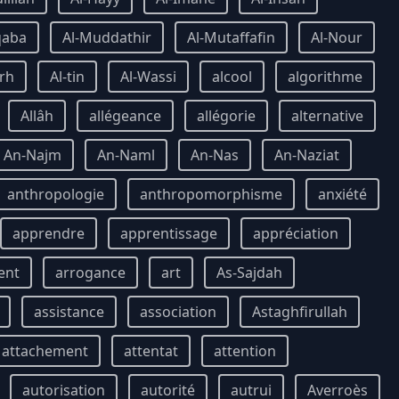
qaba
Al-Muddathir
Al-Mutaffafin
Al-Nour
rh
Al-tin
Al-Wassi
alcool
algorithme
Allâh
allégeance
allégorie
alternative
An-Najm
An-Naml
An-Nas
An-Naziat
anthropologie
anthropomorphisme
anxiété
apprendre
apprentissage
appréciation
ent
arrogance
art
As-Sajdah
assistance
association
Astaghfirullah
attachement
attentat
attention
autorisation
autorité
autrui
Averroès