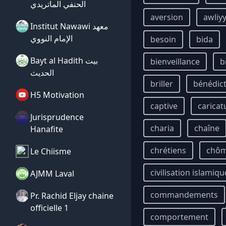
الحنفي الماتريدي
aversion
awliy
Institut Nawawi معهد
الإمام النووي
besoin
bida
Bayt al Hadith بيت
bienveillance
b
الحديث
briller
bénédic
H5 Motivation
captive
caricat
Jurisprudence
charia
chaîne
Hanafite
chrétiens
chô
Le Chiisme
civilisation islamiqu
AJMM Laval
commandements
Pr. Rachid Eljay chaine
officielle 1
comportement