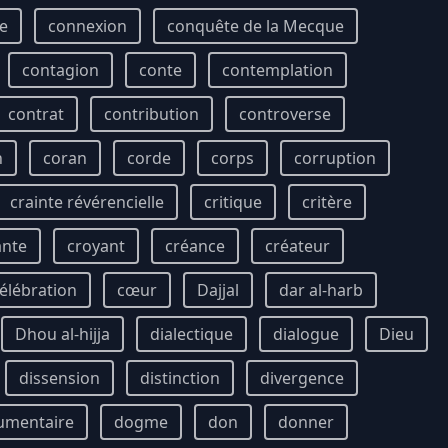
e
connexion
conquête de la Mecque
contagion
conte
contemplation
contrat
contribution
controverse
n
coran
corde
corps
corruption
crainte révérencielle
critique
critère
ante
croyant
créance
créateur
élébration
cœur
Dajjal
dar al-harb
Dhou al-hijja
dialectique
dialogue
Dieu
dissension
distinction
divergence
umentaire
dogme
don
donner