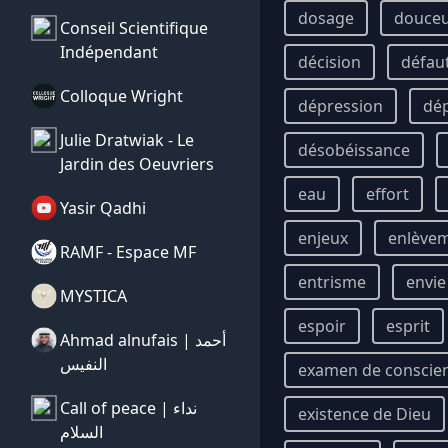
dosage
douce
Conseil Scientifique
Indépendant
décision
défau
Colloque Wright
dépression
dé
Julie Dratwiak - Le
désobéissance
Jardin des Oeuvriers
eau
effort
Yasir Qadhi
enjeux
enlève
RAMF - Espace MF
entrisme
envie
MYSTICA
espoir
esprit
Ahmad alnufais | أحمد
النفيس
examen de conscie
Call of peace | نداء
existence de Dieu
السلام