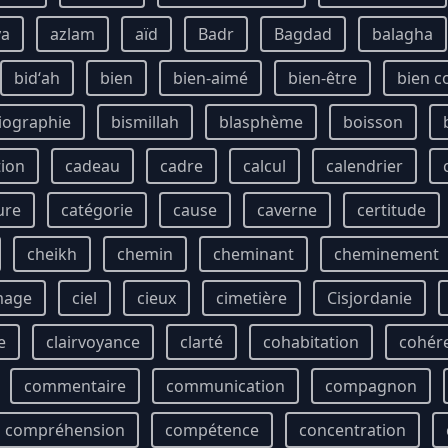
ya
azlam
aïd
Badr
Bagdad
balagha
bidʻah
bien
bien-aimé
bien-être
bien 
iographie
bismillah
blasphème
boisson
tion
cadeau
cadre
calcul
calendrier
ure
catégorie
cause
caverne
certitude
cheikh
chemin
cheminant
cheminement
mage
ciel
cieux
cimetière
Cisjordanie
e
clairvoyance
clarté
cohabitation
cohér
commentaire
communication
compagnon
compréhension
compétence
concentration