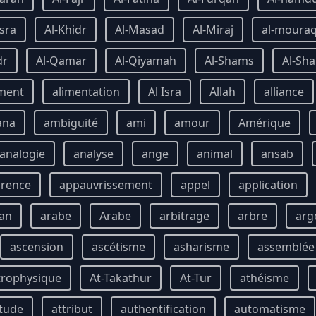
Isra
Al-Khidr
Al-Masad
Al-Miraj
al-moura
dr
Al-Qamar
Al-Qiyamah
Al-Shams
Al-Sha
ment
alimentation
Al Isra
Allah
alliance
ana
ambiguité
ami
amour
Amérique
analogie
analyse
ange
animal
ansab
rence
appauvrissement
appel
application
an
arabe
Arabe
arbitrage
arbre
arg
ascension
ascétisme
asharisme
assemblée
trophysique
At-Takathur
At-Tur
athéisme
itude
attribut
authentification
automatisme