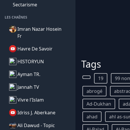
Sectarisme
LES CHAÎNES
Imran Nazar Hosein
Fr
Havre De Savoir
Tags
HISTORYUN
Ayman TR.
19
99 nom
Jannah TV
abrogé
abstra
Vivre l'Islam
Ad-Dukhan
ad
Idriss J. Aberkane
ahad
ahl as-su
Ali Dawud - Topic
Al-Balad
Al-Ba