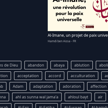
Al-Imane, un projet de paix unive
Hamdi ben Aissa - FR
s de Dieu
abandon
abaya
ablution
abol
ction
acceptation
accord
acculturation
a
ab
Adam
adaptation
adoration
affection
nna
ahl as sunna wal jama'a
ahloul bayt
air
qarah
Al-Fajr
Al-Fatiha
Al-Furqan
Al-hamdu