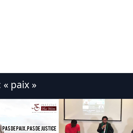
 « paix »