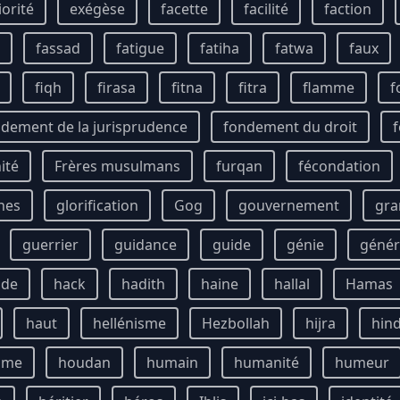
iorité
exégèse
facette
facilité
faction
fassad
fatigue
fatiha
fatwa
faux
fiqh
firasa
fitna
fitra
flamme
f
dement de la jurisprudence
fondement du droit
f
ité
Frères musulmans
furqan
fécondation
unes
glorification
Gog
gouvernement
gra
guerrier
guidance
guide
génie
génér
ude
hack
hadith
haine
hallal
Hamas
haut
hellénisme
Hezbollah
hijra
hin
mme
houdan
humain
humanité
humeur