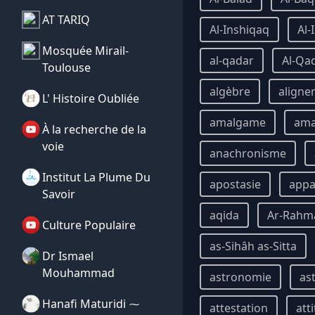
AT TARIQ
Al-Inshiqaq
Al-
Mosquée Mirail-
al-qadar
Al-Qa
Toulouse
algèbre
aligne
L' Histoire Oubliée
amalgame
am
À la recherche de la
voie
anachronisme
Institut La Plume Du
apostasie
appa
Savoir
aqida
Ar-Rahm
Culture Populaire
as-Sihâh as-Sitta
Dr Ismael
Mouhammad
astronomie
as
Hanafi Maturidi ⁓
attestation
att