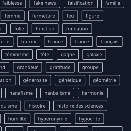
faiblesse
fake news
falsification
famille
femme
fermeture
feu
figure
oi
folie
fonction
fondation
orce
fourmi
France
france
français
féminisme
fête
gagne
galaxie
nd
grandeur
gratitude
groupe
ation
générosité
génétique
géométrie
hanafisme
hanbalisme
harmonie
douisme
histoire
histoire des sciences
humilité
hyperonymie
hypocrite