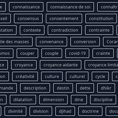
ie
connaissance
connaissance de soi
connaîtr
seil
consensus
consentement
constitution
station
contexte
contradiction
contrainte
ôle des masses
convenance
conversion
Cora
smos
couper
couple
covid-19
crainte
ce
croyance
croyance aidante
croyance limit
ion
créativité
culture
culturel
cycle
c
mande
description
destin
dette
dhikr
on
dilatation
dimension
dine
discipline
divinité
division
djihad
doctrine
doc