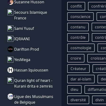
Suzanne Husson
conflit
confrér
Secours Islamique
conscience
con
France
contenu
conte
Sami Yusuf
contrôle
contr
IQRAANI
cosmologie
co
Darifton Prod
croire
croissan
YesMega
Créateur
créat
Hassan Iquioussen
dar al-islam
de
Quran light of heart -
Kurani drita e zemrës
dieu
diffamati
Ligue des Musulmans
diversité
divin
de Belgique