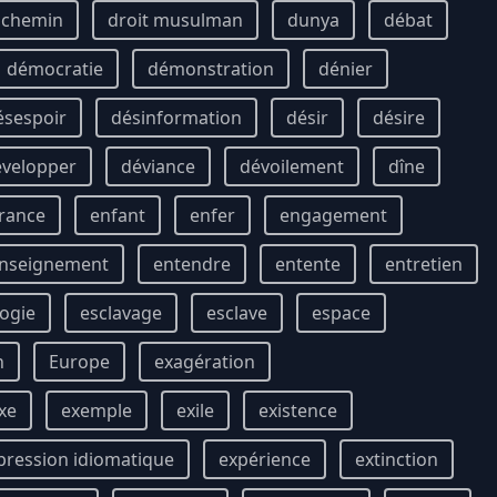
t chemin
droit musulman
dunya
débat
démocratie
démonstration
dénier
ésespoir
désinformation
désir
désire
évelopper
déviance
dévoilement
dîne
rance
enfant
enfer
engagement
nseignement
entendre
entente
entretien
ogie
esclavage
esclave
espace
n
Europe
exagération
xe
exemple
exile
existence
pression idiomatique
expérience
extinction