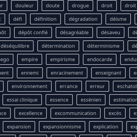
ur
douleur
doute
drogue
droit
droi
t
défi
définition
dégradation
déisme
pôt
dépôt confié
désagréable
désaveu
d
déséquilibre
détermination
déterminisme
d
ego
empire
empirisme
endocarde
endu
ment
ennemi
enracinement
enseignant
e
environnement
errance
erreur
eschatol
essai clinique
essence
essénien
estimatio
nce
excellence
excommunication
excès
e
expansion
expansionnisme
explication
ex