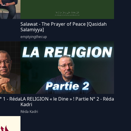
Salawat - The Prayer of Peace [Qasidah
Salamiyya]
emptyingthecup
° 1 - Réda
LA RELIGION « le Dine » ! Partie N° 2 - Réda
Kadri
Réda Kadri