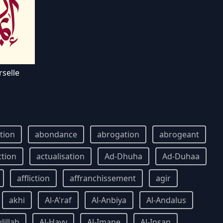
rselle
ition
abondance
abrogation
abrogeant
ction
actualisation
Ad-Dhuha
Ad-Duhaa
affliction
affranchissement
agir
akhi
Al-A'raf
Al-Anbiya
Al-Andalus
lillah
Al-Hayy
Al-Imane
Al-Insan