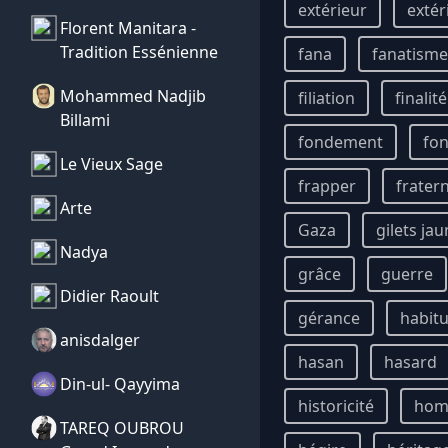
extérieur
extér
Florent Manitara -
Tradition Essénienne
fana
fanatisme
Mohammed Nadjib
filiation
finalité
Billami
fondement
fon
Le Vieux Sage
frapper
fratern
Arte
Gaza
gilets ja
Nadya
grâce
guerre
Didier Raoult
gérance
habit
anisdalger
hasan
hasard
Din-ul- Qayyima
historicité
ho
TAREQ OUBROU