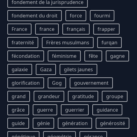
fondement de la jurisprudence
fondement du droit
force
fourmi
France
france
français
frapper
fraternité
Frères musulmans
furqan
fécondation
féminisme
fête
gagne
galaxie
Gaza
gilets jaunes
glorification
Gog
gouvernement
grand
grandeur
gratitude
groupe
grâce
guerre
guerrier
guidance
guide
génie
génération
générosité
génétique
géométrie
gérance