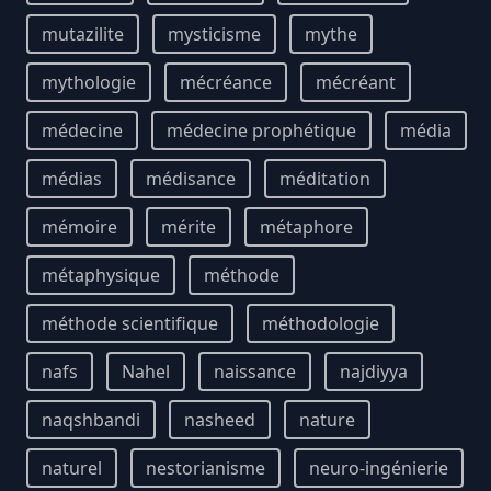
mutazilite
mysticisme
mythe
mythologie
mécréance
mécréant
médecine
médecine prophétique
média
médias
médisance
méditation
mémoire
mérite
métaphore
métaphysique
méthode
méthode scientifique
méthodologie
nafs
Nahel
naissance
najdiyya
naqshbandi
nasheed
nature
naturel
nestorianisme
neuro-ingénierie