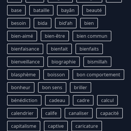
base
bataille
bayân
beauté
besoin
bida
bidʻah
bien
bien-aimé
bien-être
bien commun
bienfaisance
bienfait
bienfaits
bienveillance
biographie
bismillah
blasphème
boisson
bon comportement
bonheur
bon sens
briller
bénédiction
cadeau
cadre
calcul
calendrier
calife
canaliser
capacité
capitalisme
captive
caricature