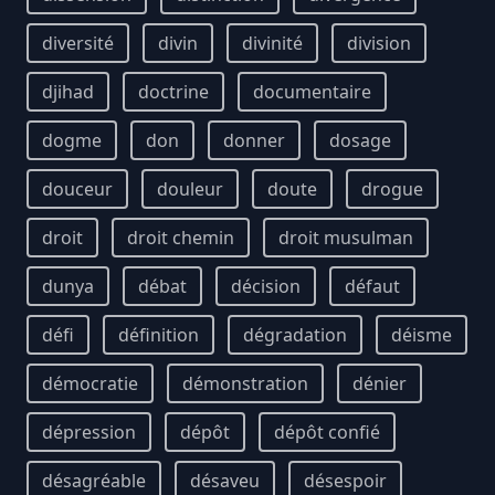
diversité
divin
divinité
division
djihad
doctrine
documentaire
dogme
don
donner
dosage
douceur
douleur
doute
drogue
droit
droit chemin
droit musulman
dunya
débat
décision
défaut
défi
définition
dégradation
déisme
démocratie
démonstration
dénier
dépression
dépôt
dépôt confié
désagréable
désaveu
désespoir