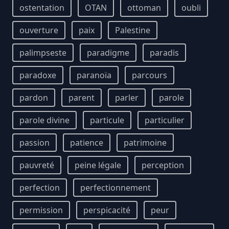
ostentation
OTAN
ottoman
oubli
ouverture
paix
Palestine
palimpseste
paradigme
paradis
paradoxe
paranoïa
parcours
pardon
parent
parler
parole
parole divine
particule
particulier
passion
patience
patrimoine
pauvreté
peine légale
perception
perfection
perfectionnement
permission
perspicacité
peur