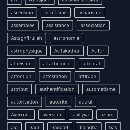
ascension
ascétisme
asharisme
assemblée
assistance
association
Astaghfirullah
astronomie
astrophysique
At-Takathur
At-Tur
athéisme
attachement
attentat
attention
attestation
attitude
attribut
authentification
automatisme
autorisation
autorité
autrui
Averroès
aversion
awliyya
azlam
aïd
Badr
Bagdad
balagha
bas