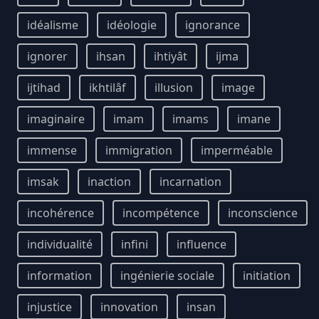
idéalisme
idéologie
ignorance
ignorer
ihsan
ihtiyât
ijma
ijtihad
ikhtilâf
illusion
image
imaginaire
imam
imams
imane
immense
immigration
imperméable
imsak
inaction
incarnation
incohérence
incompétence
inconscience
individualité
infini
influence
information
ingénierie sociale
initiation
injustice
innovation
insan