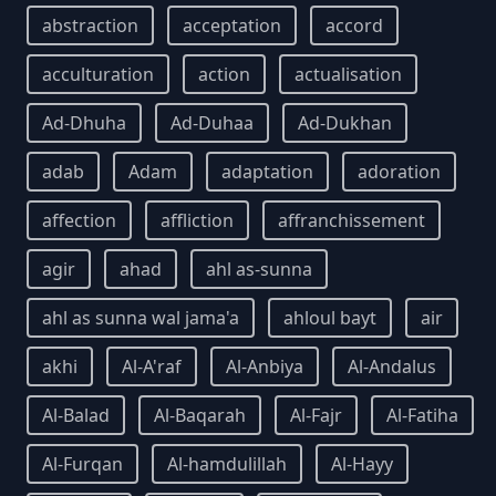
abstraction
acceptation
accord
acculturation
action
actualisation
Ad-Dhuha
Ad-Duhaa
Ad-Dukhan
adab
Adam
adaptation
adoration
affection
affliction
affranchissement
agir
ahad
ahl as-sunna
ahl as sunna wal jama'a
ahloul bayt
air
akhi
Al-A'raf
Al-Anbiya
Al-Andalus
Al-Balad
Al-Baqarah
Al-Fajr
Al-Fatiha
Al-Furqan
Al-hamdulillah
Al-Hayy