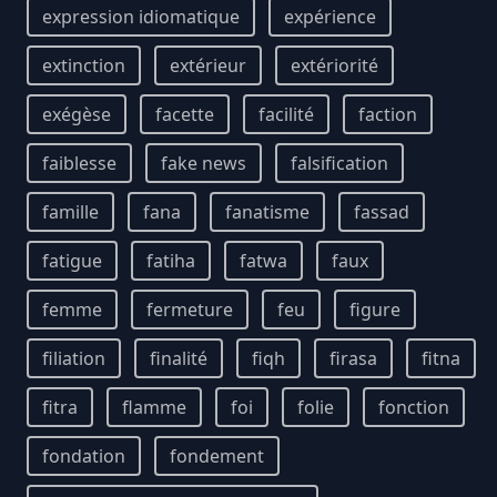
expression idiomatique
expérience
extinction
extérieur
extériorité
exégèse
facette
facilité
faction
faiblesse
fake news
falsification
famille
fana
fanatisme
fassad
fatigue
fatiha
fatwa
faux
femme
fermeture
feu
figure
filiation
finalité
fiqh
firasa
fitna
fitra
flamme
foi
folie
fonction
fondation
fondement