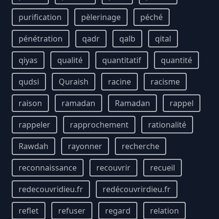
purification
pèlerinage
péché
pénétration
qadr
qalb
qital
qiyas
qualité
quantitatif
quantité
qudsi
Quraish
racine
racisme
raison
ramadan
Ramadan
rappel
rappeler
rapprochement
rationalité
Rawdah
rayonner
recherche
reconnaissance
recouvrir
recueil
redecouvridieu.fr
redécouvrirdieu.fr
reflet
refuser
regard
relation