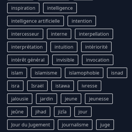
inspiration
intelligence
intelligence artificielle
intention
intercesseur
interne
interpellation
interprétation
intuition
intériorité
intérêt général
invisible
invocation
islam
islamisme
islamophobie
isnad
isra
Israël
istawa
ivresse
jalousie
jardin
jeune
jeunesse
jeûne
jihad
jizîa
jour
Jour du Jugement
journalisme
juge