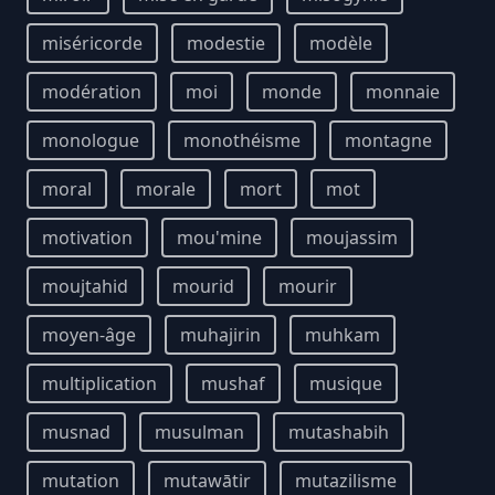
miséricorde
modestie
modèle
modération
moi
monde
monnaie
monologue
monothéisme
montagne
moral
morale
mort
mot
motivation
mou'mine
moujassim
moujtahid
mourid
mourir
moyen-âge
muhajirin
muhkam
multiplication
mushaf
musique
musnad
musulman
mutashabih
mutation
mutawātir
mutazilisme