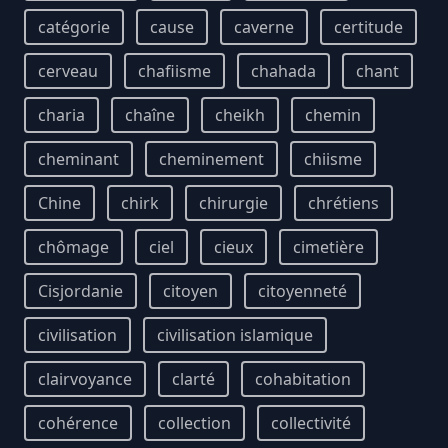
catégorie
cause
caverne
certitude
cerveau
chafiisme
chahada
chant
charia
chaîne
cheikh
chemin
cheminant
cheminement
chiisme
Chine
chirk
chirurgie
chrétiens
chômage
ciel
cieux
cimetière
Cisjordanie
citoyen
citoyenneté
civilisation
civilisation islamique
clairvoyance
clarté
cohabitation
cohérence
collection
collectivité