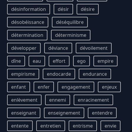
désinformation
désir
désire
désobéissance
déséquilibre
détermination
déterminisme
développer
déviance
dévoilement
dîne
eau
effort
ego
empire
empirisme
endocarde
endurance
enfant
enfer
engagement
enjeux
enlèvement
ennemi
enracinement
enseignant
enseignement
entendre
entente
entretien
entrisme
envie