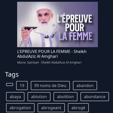
L'EPREUVE POUR LA FEMME - Sheikh
AbdulAziz Al Amghari
Maroc Spirituel - Sheikh AbdulAziz Al Amghari
Tags
19
99 noms de Dieu
abandon
abaya
ablution
abolition
abondance
abrogation
abrogeant
abrogé