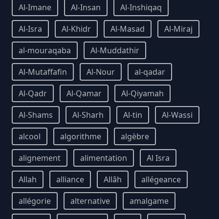
Al-Imane
Al-Insan
Al-Inshiqaq
Al-Isra
Al-Khidr
Al-Masad
Al-Miraj
al-mouraqaba
Al-Muddathir
Al-Mutaffafin
Al-Nour
al-qadar
Al-Qadr
Al-Qamar
Al-Qiyamah
Al-Shams
Al-Sharh
Al-tin
Al-Wassi
alcool
algorithme
algèbre
alignement
alimentation
Al Isra
Allah
alliance
Allâh
allégeance
allégorie
alternative
amalgame