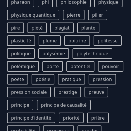
pharaon
phi
philosophie
physique
physique quantique
pierre
pilier
pire
piété
plagiat
plante
plasticité
plume
poitrine
politesse
politique
polysémie
polytechnique
polémique
porte
potentiel
pouvoir
poète
poésie
pratique
pression
pression sociale
prestige
preuve
principe
principe de causalité
principe d’identité
priorité
prière
probabilité
processus
proche