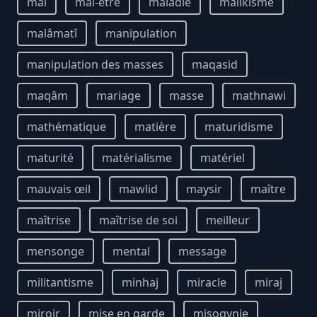
mal
mal-être
maladie
malikisme
malâmatî
manipulation
manipulation des masses
maqasid
maqâm
mariage
masse
mathnawi
mathématique
matière
maturidisme
maturité
matérialisme
matériel
mauvais œil
mawlid
maysir
maître
maîtrise
maîtrise de soi
meilleur
mensonge
mental
message
militantisme
minhaj
miracle
miraj
miroir
mise en garde
misogynie