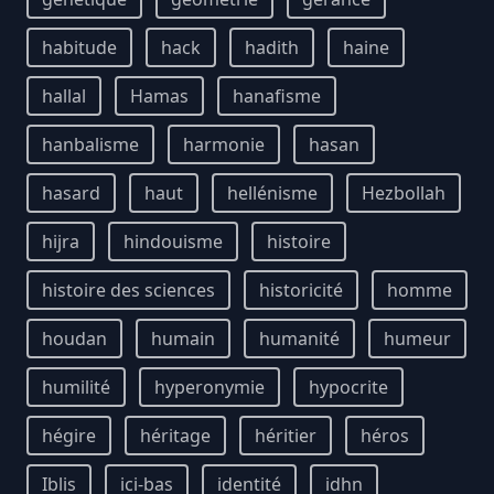
habitude
hack
hadith
haine
hallal
Hamas
hanafisme
hanbalisme
harmonie
hasan
hasard
haut
hellénisme
Hezbollah
hijra
hindouisme
histoire
histoire des sciences
historicité
homme
houdan
humain
humanité
humeur
humilité
hyperonymie
hypocrite
hégire
héritage
héritier
héros
Iblis
ici-bas
identité
idhn