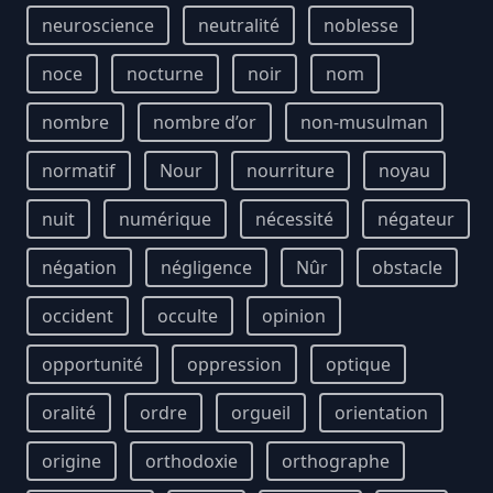
neuroscience
neutralité
noblesse
noce
nocturne
noir
nom
nombre
nombre d’or
non-musulman
normatif
Nour
nourriture
noyau
nuit
numérique
nécessité
négateur
négation
négligence
Nûr
obstacle
occident
occulte
opinion
opportunité
oppression
optique
oralité
ordre
orgueil
orientation
origine
orthodoxie
orthographe