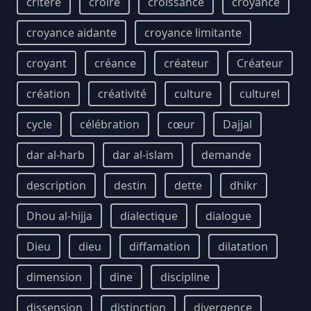
critère
croire
croissance
croyance
croyance aidante
croyance limitante
croyant
créance
créateur
Créateur
création
créativité
culture
culturel
cycle
célébration
cœur
Dajjal
dar al-harb
dar al-islam
demande
description
destin
dette
dhikr
Dhou al-hijja
dialectique
dialogue
Dieu
dieu
diffamation
dilatation
dimension
dine
discipline
dissension
distinction
divergence