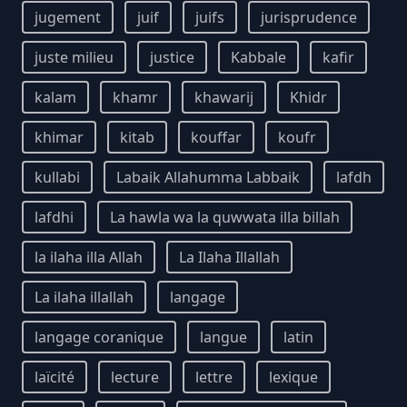
jugement
juif
juifs
jurisprudence
juste milieu
justice
Kabbale
kafir
kalam
khamr
khawarij
Khidr
khimar
kitab
kouffar
koufr
kullabi
Labaik Allahumma Labbaik
lafdh
lafdhi
La hawla wa la quwwata illa billah
la ilaha illa Allah
La Ilaha Illallah
La ilaha illallah
langage
langage coranique
langue
latin
laïcité
lecture
lettre
lexique