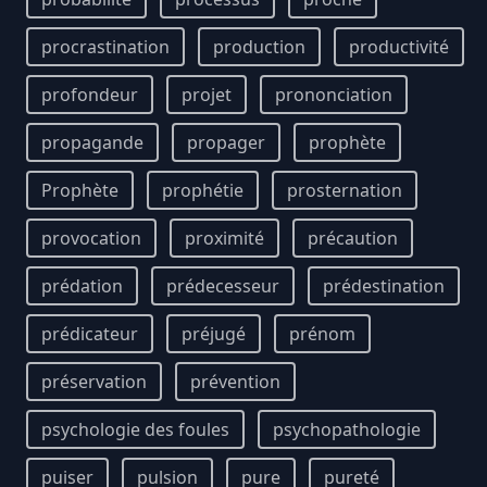
procrastination
production
productivité
profondeur
projet
prononciation
propagande
propager
prophète
Prophète
prophétie
prosternation
provocation
proximité
précaution
prédation
prédecesseur
prédestination
prédicateur
préjugé
prénom
préservation
prévention
psychologie des foules
psychopathologie
puiser
pulsion
pure
pureté