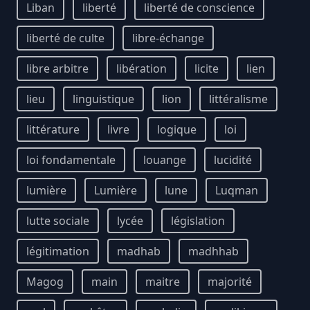
Liban
liberté
liberté de conscience
liberté de culte
libre-échange
libre arbitre
libération
licite
lien
lieu
linguistique
lion
littéralisme
littérature
livre
logique
loi
loi fondamentale
louange
lucidité
lumière
Lumière
lune
Luqman
lutte sociale
lycée
législation
légitimation
madhab
madhhab
Magog
main
maitre
majorité