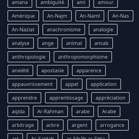
amana
ambiguité
ami
amour
Amérique
An-Najm
An-Naml
An-Nas
An-Naziat
anachronisme
analogie
analyse
ange
animal
ansab
anthropologie
anthropomorphisme
anxiété
apostasie
apparence
appauvrissement
appel
application
apprendre
apprentissage
appréciation
aqida
Ar-Rahman
arabe
Arabe
arbitrage
arbre
argent
arrogance
art
As-Sajdah
as-Sihâh as-Sitta