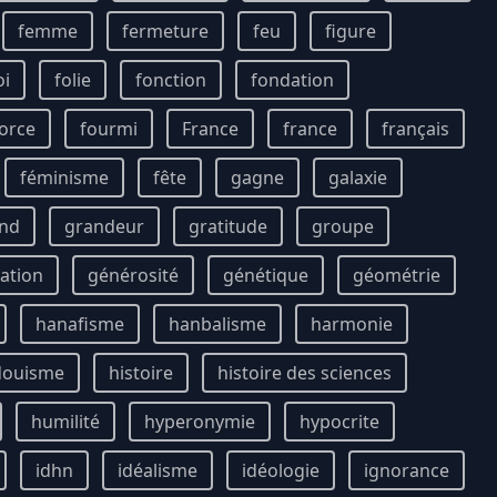
femme
fermeture
feu
figure
oi
folie
fonction
fondation
orce
fourmi
France
france
français
féminisme
fête
gagne
galaxie
nd
grandeur
gratitude
groupe
ation
générosité
génétique
géométrie
hanafisme
hanbalisme
harmonie
douisme
histoire
histoire des sciences
humilité
hyperonymie
hypocrite
idhn
idéalisme
idéologie
ignorance