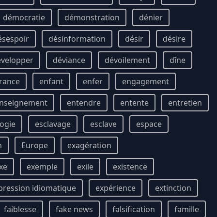
démocratie
démonstration
dénier
ésespoir
désinformation
désir
désire
évelopper
déviance
dévoilement
dîne
rance
enfant
enfer
engagement
nseignement
entendre
entente
entretien
ogie
esclavage
esclave
espace
n
Europe
exagération
xe
exemple
exile
existence
pression idiomatique
expérience
extinction
faiblesse
fake news
falsification
famille