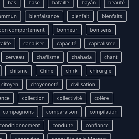
bas
base
bataille
bayân
beauté
commun
bienfaisance
bienfait
bienfaits
bon comportement
bonheur
bon sens
calife
canaliser
capacité
capitalisme
cerveau
chafiisme
chahada
chant
chiisme
Chine
chirk
chirurgie
citoyen
citoyenneté
civilisation
ence
collection
collectivité
colère
compagnons
comparaison
compilation
conditionnement
conduite
confiance