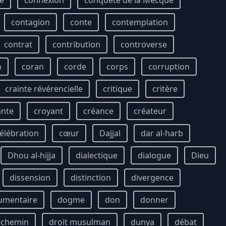
e
connexion
conquête de la Mecque
contagion
conte
contemplation
contrat
contribution
controverse
n
coran
corde
corps
corruption
crainte révérencielle
critique
critère
ante
croyant
créance
créateur
élébration
cœur
Dajjal
dar al-harb
Dhou al-hijja
dialectique
dialogue
Dieu
dissension
distinction
divergence
umentaire
dogme
don
donner
t chemin
droit musulman
dunya
débat