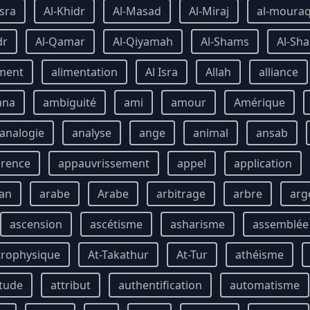
Isra
Al-Khidr
Al-Masad
Al-Miraj
al-moura
dr
Al-Qamar
Al-Qiyamah
Al-Shams
Al-Sha
ment
alimentation
Al Isra
Allah
alliance
ana
ambiguité
ami
amour
Amérique
analogie
analyse
ange
animal
ansab
rence
appauvrissement
appel
application
an
arabe
Arabe
arbitrage
arbre
arg
ascension
ascétisme
asharisme
assemblée
trophysique
At-Takathur
At-Tur
athéisme
itude
attribut
authentification
automatisme