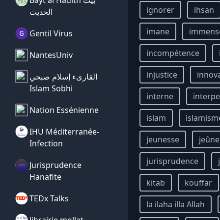
Bayt al Hadith بيت
ignorer
ihsan
الحديث
imane
immens
Gentil Virus
incompétence
NantesUniv
injustice
innov
القارىء إسلام صبحي
Islam Sobhi
interne
interpe
Nation Essénienne
islam
islamism
IHU Méditerranée-
jeunesse
jeûne
Infection
jurisprudence
Jurisprudence
Hanafite
kitab
kouffar
TEDx Talks
la ilaha illa Allah