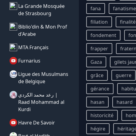
La Grande Mosquée
fana
fanatisme
de Strasbourg
filiation
finalité
Biblio'din & Mon Prof
d'Arabe
fondement
fon
MTA Français
frapper
fratern
Furnarius
Gaza
gilets ja
Ligue des Musulmans
grâce
guerre
de Belgique
gérance
habit
رعد محمد الكردي |
Raad Mohammad al
hasan
hasard
Kurdi
historicité
ho
Havre De Savoir
hégire
héritag