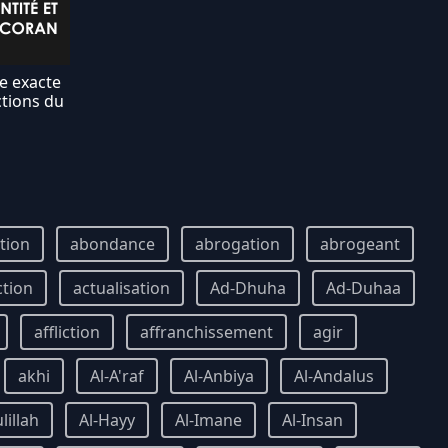
ce exacte
ctions du
ition
abondance
abrogation
abrogeant
ction
actualisation
Ad-Dhuha
Ad-Duhaa
affliction
affranchissement
agir
akhi
Al-A'raf
Al-Anbiya
Al-Andalus
lillah
Al-Hayy
Al-Imane
Al-Insan