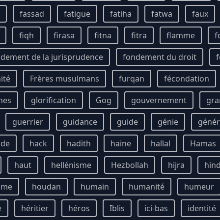
fassad
fatigue
fatiha
fatwa
faux
fiqh
firasa
fitna
fitra
flamme
f
dement de la jurisprudence
fondement du droit
f
ité
Frères musulmans
furqan
fécondation
unes
glorification
Gog
gouvernement
gra
guerrier
guidance
guide
génie
génér
ude
hack
hadith
haine
hallal
Hamas
haut
hellénisme
Hezbollah
hijra
hin
mme
houdan
humain
humanité
humeur
e
héritier
héros
Iblis
ici-bas
identité