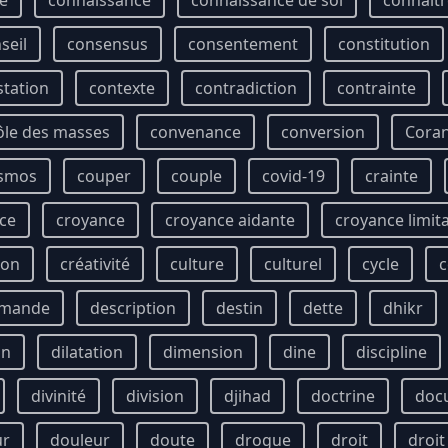
ie
connaissance
connaissance de soi
connaîtr
seil
consensus
consentement
constitution
station
contexte
contradiction
contrainte
ôle des masses
convenance
conversion
Cora
smos
couper
couple
covid-19
crainte
ce
croyance
croyance aidante
croyance limit
ion
créativité
culture
culturel
cycle
c
mande
description
destin
dette
dhikr
on
dilatation
dimension
dine
discipline
divinité
division
djihad
doctrine
doc
ur
douleur
doute
drogue
droit
droi