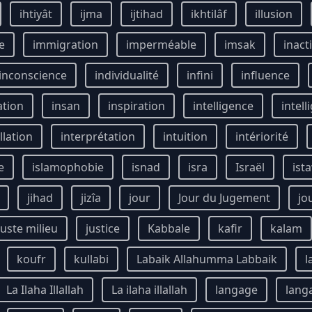
ihtiyât
ijma
ijtihad
ikhtilâf
illusion
e
immigration
imperméable
imsak
inact
inconscience
individualité
infini
influence
ation
insan
inspiration
intelligence
intell
llation
interprétation
intuition
intériorité
e
islamophobie
isnad
isra
Israël
ist
jihad
jizîa
jour
Jour du Jugement
jo
juste milieu
justice
Kabbale
kafir
kalam
koufr
kullabi
Labaik Allahumma Labbaik
l
La Ilaha Illallah
La ilaha illallah
langage
lang