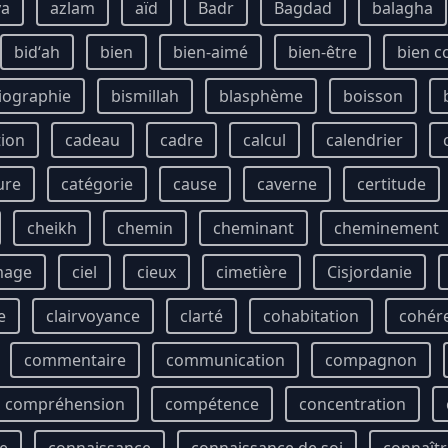
ya
azlam
aïd
Badr
Bagdad
balagha
bidʻah
bien
bien-aimé
bien-être
bien 
iographie
bismillah
blasphème
boisson
tion
cadeau
cadre
calcul
calendrier
ure
catégorie
cause
caverne
certitude
cheikh
chemin
cheminant
cheminement
mage
ciel
cieux
cimetière
Cisjordanie
e
clairvoyance
clarté
cohabitation
cohér
commentaire
communication
compagnon
compréhension
compétence
concentration