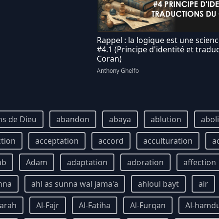
Rappel : la logique est une scien
#4.1 (Principe d'identité et tradu
Coran)
Anthony Ghelfo
s de Dieu
abandon
abaya
ablution
abol
ction
acceptation
accord
acculturation
a
ab
Adam
adaptation
adoration
affection
nna
ahl as sunna wal jama'a
ahloul bayt
air
qarah
Al-Fajr
Al-Fatiha
Al-Furqan
Al-hamdu