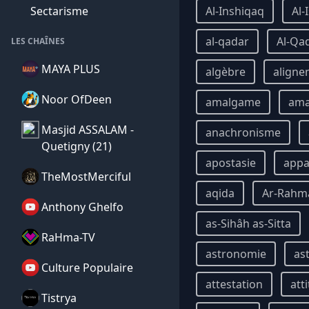
Sectarisme
Al-Inshiqaq
Al-
al-qadar
Al-Qa
LES CHAÎNES
MAYA PLUS
algèbre
aligne
Noor OfDeen
amalgame
am
Masjid ASSALAM -
anachronisme
Quetigny (21)
apostasie
appa
TheMostMerciful
aqida
Ar-Rahm
Anthony Ghelfo
as-Sihâh as-Sitta
RaHma-TV
astronomie
as
Culture Populaire
attestation
att
Tistrya