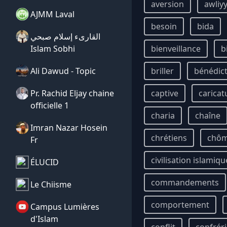
aversion
awliy
AJMM Laval
besoin
bida
القارىء إسلام صبحي
Islam Sobhi
bienveillance
b
Ali Dawud - Topic
briller
bénédic
Pr. Rachid Eljay chaine
captive
caricat
officielle 1
charia
chaîne
Imran Nazar Hosein
chrétiens
chô
Fr
civilisation islamiqu
ÉLUCID
commandements
Le Chiisme
comportement
Campus Lumières
d'Islam