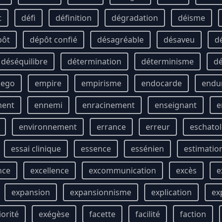
t
défi
définition
dégradation
déisme
pôt
dépôt confié
désagréable
désaveu
d
déséquilibre
détermination
déterminisme
d
ego
empire
empirisme
endocarde
endu
ment
ennemi
enracinement
enseignant
e
environnement
errance
erreur
eschatol
essai clinique
essence
essénien
estimatio
nce
excellence
excommunication
excès
e
expansion
expansionnisme
explication
ex
iorité
exégèse
facette
facilité
faction