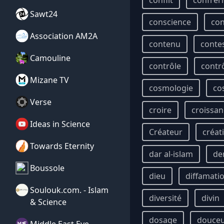
conflit
confrér
Sawt24
conscience
con
Association AM2A
contenu
conte
Camouline
contrôle
contr
Mizane TV
cosmologie
co
Verse
croire
croissan
Ideas in Science
Créateur
créat
Towards Eternity
dar al-islam
de
Boussole
dieu
diffamati
Soulouk.com. - Islam
diversité
divin
& Science
dosage
douce