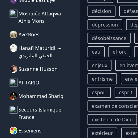
Middle East Eye
décision
défau
Mosquée Attaqwa
Athis Mons
dépression
dé
Ave'Roes
désobéissance
Hanafi Maturidi ⁓
eau
effort
الحنفي الماتريدي
enjeux
enlève
Suzanne Husson
entrisme
envie
AT TARIQ
espoir
esprit
Mohammad Shariq
examen de conscie
Secours Islamique
France
existence de Dieu
Esséniens
extérieur
extér