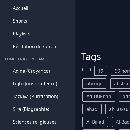
Accueil
Shorts
Playlists
Récitation du Coran
Tags
COMPRENDRE L'ISLAM
Aqida (Croyance)
19
99 nom
Fiqh (Jurisprudence)
abrogé
abstra
Tazkiya (Purification)
Ad-Dukhan
ad
Sira (Biographie)
ahad
ahl as-su
Sciences religieuses
Al-Balad
Al-Ba