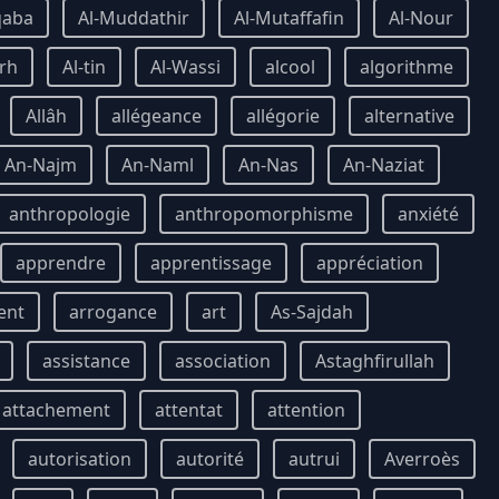
qaba
Al-Muddathir
Al-Mutaffafin
Al-Nour
rh
Al-tin
Al-Wassi
alcool
algorithme
Allâh
allégeance
allégorie
alternative
An-Najm
An-Naml
An-Nas
An-Naziat
anthropologie
anthropomorphisme
anxiété
apprendre
apprentissage
appréciation
ent
arrogance
art
As-Sajdah
assistance
association
Astaghfirullah
attachement
attentat
attention
autorisation
autorité
autrui
Averroès