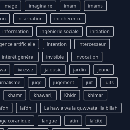
image
imaginaire
imam
imams
ion
incarnation
incohérence
information
ingénierie sociale
initiation
igence artificielle
intention
intercesseur
intérêt général
invisible
invocation
awa
ivresse
jalousie
jardin
jeune
urnalisme
juge
jugement
juif
juifs
khamr
khawarij
Khidr
khimar
afdh
lafdhi
La hawla wa la quwwata illa billah
age coranique
langue
latin
laïcité