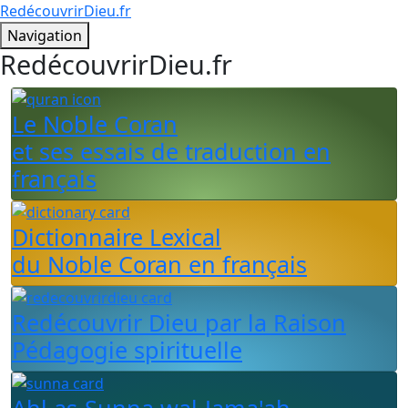
RedécouvrirDieu.fr
Navigation
RedécouvrirDieu.fr
Le Noble Coran
et ses essais de traduction en
français
Dictionnaire Lexical
du Noble Coran en français
Redécouvrir Dieu par la Raison
Pédagogie spirituelle