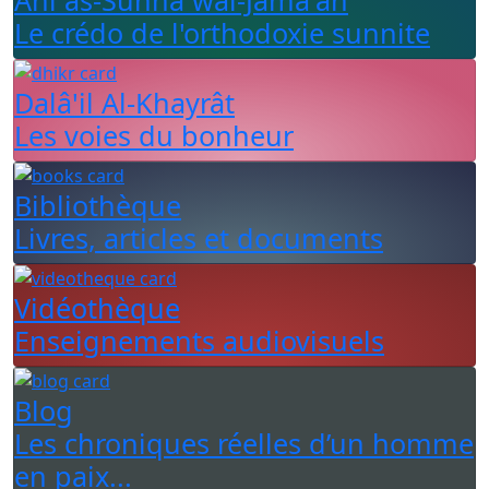
Ahl as-Sunna wal-Jama'ah
Le crédo de l'orthodoxie sunnite
Dalâ'il Al-Khayrât
Les voies du bonheur
Bibliothèque
Livres, articles et documents
Vidéothèque
Enseignements audiovisuels
Blog
Les chroniques réelles d’un homme
en paix...