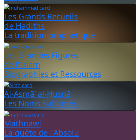
Les Grands Recueils
de Hadiths
La tradition prophétique
Les Grandes Figures
de l'Islam
Biographies et Ressources
Al-Asmā’ al-Ḥusnā
Les Noms Sublimes
Mathnawi
La quête de l'Absolu