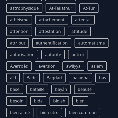
astrophysique
At-Takathur
At-Tur
athéisme
attachement
attentat
attention
attestation
attitude
attribut
authentification
automatisme
autorisation
autorité
autrui
Averroès
aversion
awliyya
azlam
aïd
Badr
Bagdad
balagha
bas
base
bataille
bayân
beauté
besoin
bida
bidʻah
bien
bien-aimé
bien-être
bien commun