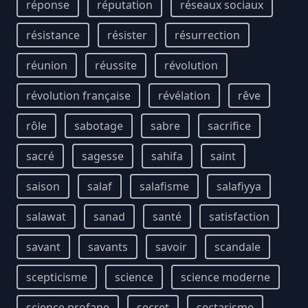
réponse
réputation
réseaux sociaux
résistance
résister
résurrection
réunion
réussite
révolution
révolution française
révélation
rêve
rôle
sabotage
sabre
sacrifice
sacré
sagesse
sahifa
saint
saison
salaf
salafisme
salafiyya
salawat
sanad
santé
satisfaction
savant
savants
savoir
scandale
scepticisme
science
science moderne
science profane
secret
sectarisme