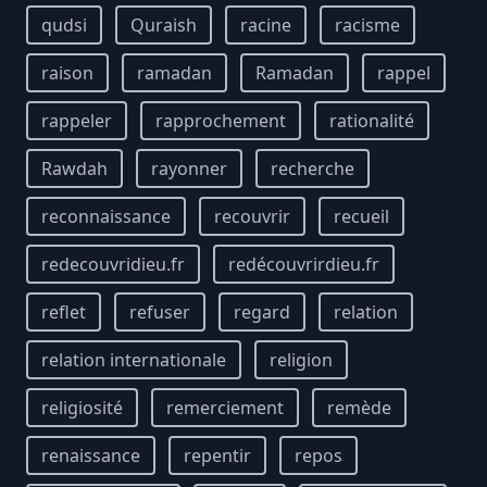
qudsi
Quraish
racine
racisme
raison
ramadan
Ramadan
rappel
rappeler
rapprochement
rationalité
Rawdah
rayonner
recherche
reconnaissance
recouvrir
recueil
redecouvridieu.fr
redécouvrirdieu.fr
reflet
refuser
regard
relation
relation internationale
religion
religiosité
remerciement
remède
renaissance
repentir
repos