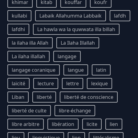
khimar
kitab
kouffar
koufr
kullabi
Labaik Allahumma Labbaik
lafdh
lafdhi
La hawla wa la quwwata illa billah
la ilaha illa Allah
La Ilaha Illallah
La ilaha illallah
langage
langage coranique
langue
latin
laïcité
lecture
lettre
lexique
Liban
liberté
liberté de conscience
liberté de culte
libre-échange
libre arbitre
libération
licite
lien
lieu
linguistique
lion
littéralisme