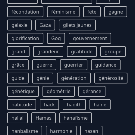
fécondation
féminisme
fête
gagne
galaxie
Gaza
gilets jaunes
glorification
Gog
gouvernement
grand
grandeur
gratitude
groupe
grâce
guerre
guerrier
guidance
guide
génie
génération
générosité
génétique
géométrie
gérance
habitude
hack
hadith
haine
hallal
Hamas
hanafisme
hanbalisme
harmonie
hasan