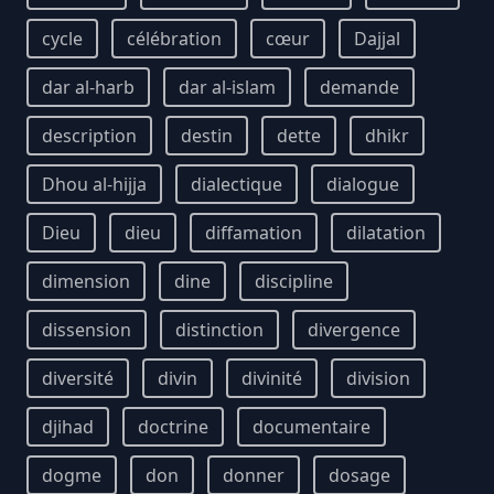
cycle
célébration
cœur
Dajjal
dar al-harb
dar al-islam
demande
description
destin
dette
dhikr
Dhou al-hijja
dialectique
dialogue
Dieu
dieu
diffamation
dilatation
dimension
dine
discipline
dissension
distinction
divergence
diversité
divin
divinité
division
djihad
doctrine
documentaire
dogme
don
donner
dosage