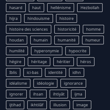
hasard
haut
hellénisme
Hezbollah
hijra
hindouisme
histoire
histoire des sciences
historicité
homme
houdan
humain
humanité
humeur
humilité
hyperonymie
hypocrite
hégire
héritage
héritier
héros
Iblis
ici-bas
identité
idhn
idéalisme
idéologie
ignorance
ignorer
ihsan
ihtiyât
ijma
ijtihad
ikhtilâf
illusion
image