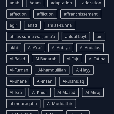
adab
Adam
adaptation
adoration
affection
affliction
affranchissement
agir
ahad
ahl as-sunna
ahl as sunna wal jama'a
ahloul bayt
air
akhi
Al-A'raf
Al-Anbiya
Al-Andalus
Al-Balad
Al-Baqarah
Al-Fajr
Al-Fatiha
Al-Furqan
Al-hamdulillah
Al-Hayy
Al-Imane
Al-Insan
Al-Inshiqaq
Al-Isra
Al-Khidr
Al-Masad
Al-Miraj
al-mouraqaba
Al-Muddathir