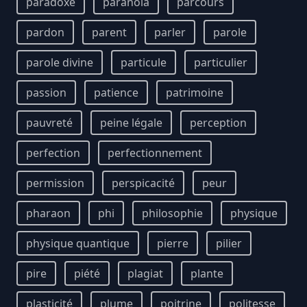
paradoxe
paranoïa
parcours
pardon
parent
parler
parole
parole divine
particule
particulier
passion
patience
patrimoine
pauvreté
peine légale
perception
perfection
perfectionnement
permission
perspicacité
peur
pharaon
phi
philosophie
physique
physique quantique
pierre
pilier
pire
piété
plagiat
plante
plasticité
plume
poitrine
politesse