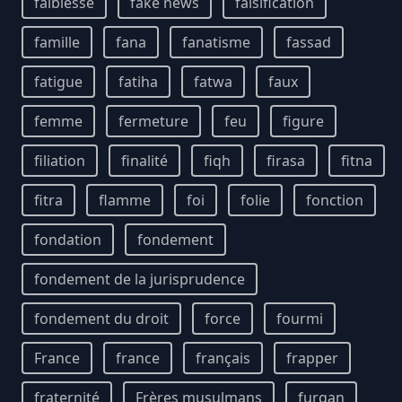
faiblesse
fake news
falsification
famille
fana
fanatisme
fassad
fatigue
fatiha
fatwa
faux
femme
fermeture
feu
figure
filiation
finalité
fiqh
firasa
fitna
fitra
flamme
foi
folie
fonction
fondation
fondement
fondement de la jurisprudence
fondement du droit
force
fourmi
France
france
français
frapper
fraternité
Frères musulmans
furqan