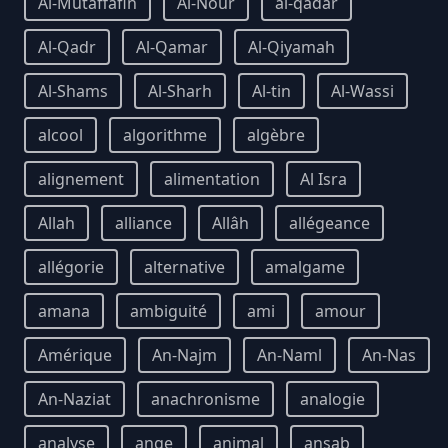
Al-Mutaffafin
Al-Nour
al-qadar
Al-Qadr
Al-Qamar
Al-Qiyamah
Al-Shams
Al-Sharh
Al-tin
Al-Wassi
alcool
algorithme
algèbre
alignement
alimentation
Al Isra
Allah
alliance
Allâh
allégeance
allégorie
alternative
amalgame
amana
ambiguité
ami
amour
Amérique
An-Najm
An-Naml
An-Nas
An-Naziat
anachronisme
analogie
analyse
ange
animal
ansab