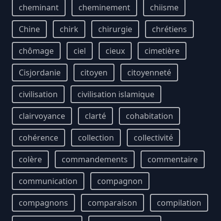
cheminant
cheminement
chiisme
Chine
chirk
chirurgie
chrétiens
chômage
ciel
cieux
cimetière
Cisjordanie
citoyen
citoyenneté
civilisation
civilisation islamique
clairvoyance
clarté
cohabitation
cohérence
collection
collectivité
colère
commandements
commentaire
communication
compagnon
compagnons
comparaison
compilation