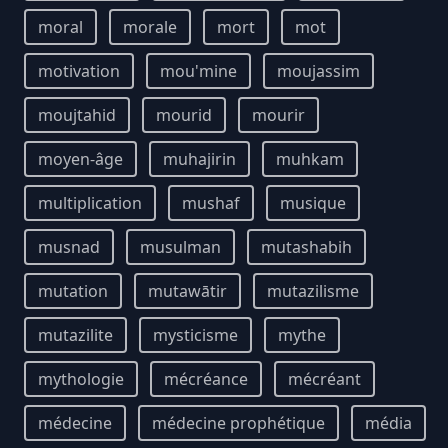
moral
morale
mort
mot
motivation
mou'mine
moujassim
moujtahid
mourid
mourir
moyen-âge
muhajirin
muhkam
multiplication
mushaf
musique
musnad
musulman
mutashabih
mutation
mutawātir
mutazilisme
mutazilite
mysticisme
mythe
mythologie
mécréance
mécréant
médecine
médecine prophétique
média