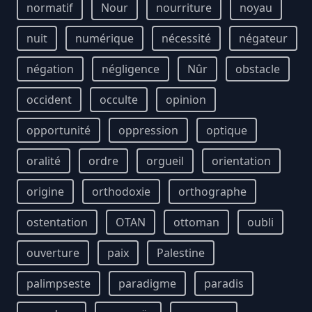
normatif
Nour
nourriture
noyau
nuit
numérique
nécessité
négateur
négation
négligence
Nûr
obstacle
occident
occulte
opinion
opportunité
oppression
optique
oralité
ordre
orgueil
orientation
origine
orthodoxie
orthographe
ostentation
OTAN
ottoman
oubli
ouverture
paix
Palestine
palimpseste
paradigme
paradis