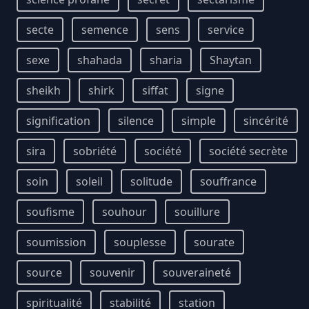
secte
semence
sens
service
sexe
shahada
sharia
Shaytan
sheikh
shirk
siffat
signe
signification
silence
simple
sincérité
sira
sobriété
société
société secrète
soin
soleil
solitude
souffrance
soufisme
souhour
souillure
soumission
souplesse
sourate
source
souvenir
souveraineté
spiritualité
stabilité
station