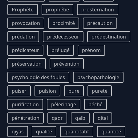
Prophète
prophétie
prosternation
provocation
proximité
précaution
prédation
prédecesseur
prédestination
prédicateur
préjugé
prénom
préservation
prévention
psychologie des foules
psychopathologie
puiser
pulsion
pure
pureté
purification
pèlerinage
péché
pénétration
qadr
qalb
qital
qiyas
qualité
quantitatif
quantité