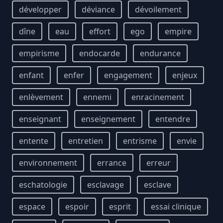
développer
déviance
dévoilement
dîne
eau
effort
ego
empire
empirisme
endocarde
endurance
enfant
enfer
engagement
enjeux
enlèvement
ennemi
enracinement
enseignant
enseignement
entendre
entente
entretien
entrisme
envie
environnement
errance
erreur
eschatologie
esclavage
esclave
espace
espoir
esprit
essai clinique