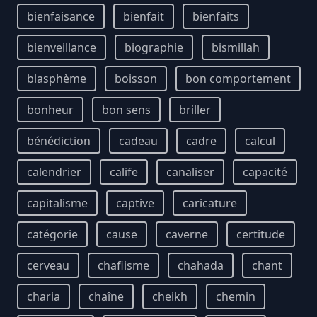
bienfaisance
bienfait
bienfaits
bienveillance
biographie
bismillah
blasphème
boisson
bon comportement
bonheur
bon sens
briller
bénédiction
cadeau
cadre
calcul
calendrier
calife
canaliser
capacité
capitalisme
captive
caricature
catégorie
cause
caverne
certitude
cerveau
chafiisme
chahada
chant
charia
chaîne
cheikh
chemin