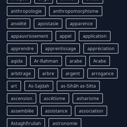
anthropologie
anthropomorphisme
anxiété
apostasie
apparence
appauvrissement
appel
application
apprendre
apprentissage
appréciation
aqida
Ar-Rahman
arabe
Arabe
arbitrage
arbre
argent
arrogance
art
As-Sajdah
as-Sihâh as-Sitta
ascension
ascétisme
asharisme
assemblée
assistance
association
Astaghfirullah
astronomie