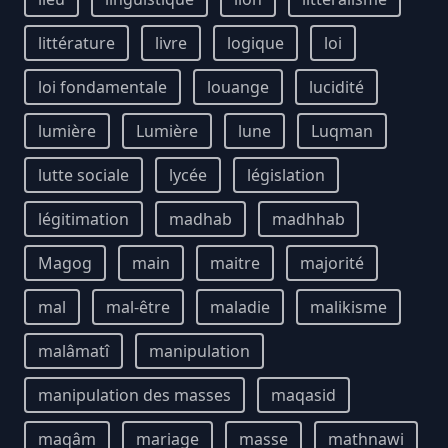
littérature
livre
logique
loi
loi fondamentale
louange
lucidité
lumière
Lumière
lune
Luqman
lutte sociale
lycée
législation
légitimation
madhab
madhhab
Magog
main
maitre
majorité
mal
mal-être
maladie
malikisme
malâmatî
manipulation
manipulation des masses
maqasid
maqâm
mariage
masse
mathnawi