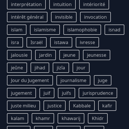
interprétation
intuition
intériorité
intérêt général
invisible
invocation
islam
islamisme
islamophobie
isnad
isra
Israël
istawa
ivresse
jalousie
jardin
jeune
jeunesse
jeûne
jihad
jizîa
jour
Jour du Jugement
journalisme
juge
jugement
juif
juifs
jurisprudence
juste milieu
justice
Kabbale
kafir
kalam
khamr
khawarij
Khidr