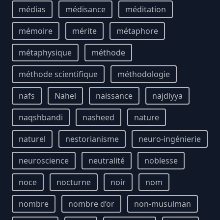
médias
médisance
méditation
mémoire
mérite
métaphore
métaphysique
méthode
méthode scientifique
méthodologie
nafs
Nahel
naissance
najdiyya
naqshbandi
nasheed
nature
naturel
nestorianisme
neuro-ingénierie
neuroscience
neutralité
noblesse
noce
nocturne
noir
nom
nombre
nombre d’or
non-musulman