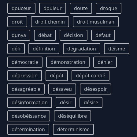
douceur
douleur
doute
drogue
droit
droit chemin
droit musulman
dunya
débat
décision
défaut
défi
définition
dégradation
déisme
démocratie
démonstration
dénier
dépression
dépôt
dépôt confié
désagréable
désaveu
désespoir
désinformation
désir
désire
désobéissance
déséquilibre
détermination
déterminisme