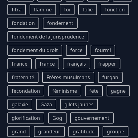
fitra
flamme
foi
folie
fonction
fondation
fondement
fondement de la jurisprudence
fondement du droit
force
fourmi
France
france
français
frapper
fraternité
Frères musulmans
furqan
fécondation
féminisme
fête
gagne
galaxie
Gaza
gilets jaunes
glorification
Gog
gouvernement
grand
grandeur
gratitude
groupe