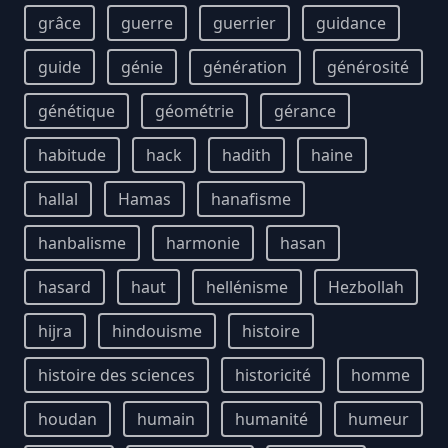
grâce
guerre
guerrier
guidance
guide
génie
génération
générosité
génétique
géométrie
gérance
habitude
hack
hadith
haine
hallal
Hamas
hanafisme
hanbalisme
harmonie
hasan
hasard
haut
hellénisme
Hezbollah
hijra
hindouisme
histoire
histoire des sciences
historicité
homme
houdan
humain
humanité
humeur