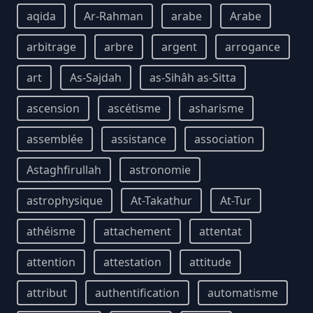
aqida
Ar-Rahman
arabe
Arabe
arbitrage
arbre
argent
arrogance
art
As-Sajdah
as-Sihâh as-Sitta
ascension
ascétisme
asharisme
assemblée
assistance
association
Astaghfirullah
astronomie
astrophysique
At-Takathur
At-Tur
athéisme
attachement
attentat
attention
attestation
attitude
attribut
authentification
automatisme