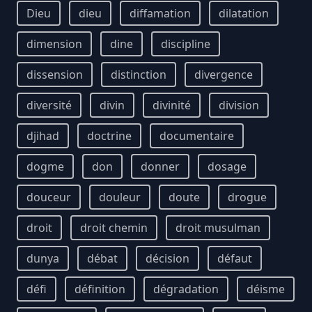
Dieu
dieu
diffamation
dilatation
dimension
dine
discipline
dissension
distinction
divergence
diversité
divin
divinité
division
djihad
doctrine
documentaire
dogme
don
donner
dosage
douceur
douleur
doute
drogue
droit
droit chemin
droit musulman
dunya
débat
décision
défaut
défi
définition
dégradation
déisme