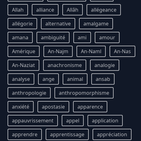
Allah
alliance
Allâh
allégeance
allégorie
alternative
amalgame
amana
ambiguité
ami
amour
Amérique
An-Najm
An-Naml
An-Nas
An-Naziat
anachronisme
analogie
analyse
ange
animal
ansab
anthropologie
anthropomorphisme
anxiété
apostasie
apparence
appauvrissement
appel
application
apprendre
apprentissage
appréciation