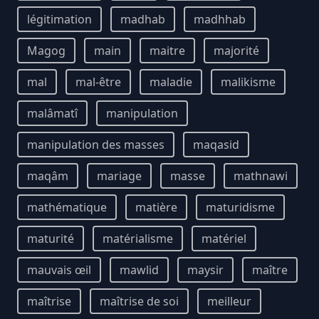
légitimation
madhab
madhhab
Magog
main
maitre
majorité
mal
mal-être
maladie
malikisme
malâmatî
manipulation
manipulation des masses
maqasid
maqâm
mariage
masse
mathnawi
mathématique
matière
maturidisme
maturité
matérialisme
matériel
mauvais œil
mawlid
maysir
maître
maîtrise
maîtrise de soi
meilleur