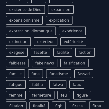
existence de Dieu
expansion
expansionnisme
explication
expression idiomatique
expérience
extinction
extérieur
extériorité
exégèse
facette
facilité
faction
faiblesse
fake news
falsification
famille
fana
fanatisme
fassad
fatigue
fatiha
fatwa
faux
femme
fermeture
feu
figure
filiation
finalité
fiqh
firasa
fitna