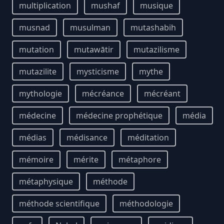
multiplication
mushaf
musique
musnad
musulman
mutashabih
mutation
mutawātir
mutazilisme
mutazilite
mysticisme
mythe
mythologie
mécréance
mécréant
médecine
médecine prophétique
média
médias
médisance
méditation
mémoire
mérite
métaphore
métaphysique
méthode
méthode scientifique
méthodologie