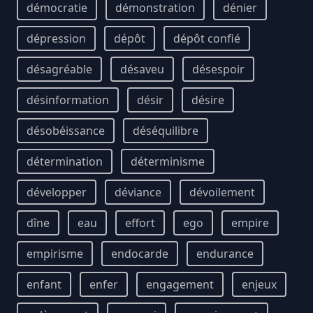
démocratie
démonstration
dénier
dépression
dépôt
dépôt confié
désagréable
désaveu
désespoir
désinformation
désir
désire
désobéissance
déséquilibre
détermination
déterminisme
développer
déviance
dévoilement
dîne
eau
effort
ego
empire
empirisme
endocarde
endurance
enfant
enfer
engagement
enjeux