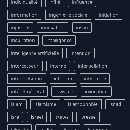
individualité
infini
influence
information
ingénierie sociale
initiation
injustice
innovation
insan
inspiration
intelligence
intelligence artificielle
intention
intercesseur
interne
interpellation
interprétation
intuition
intériorité
intérêt général
invisible
invocation
islam
islamisme
islamophobie
isnad
isra
Israël
istawa
ivresse
jalousie
jardin
jeune
jeunesse