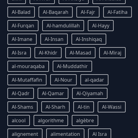
Al-Balad
Al-Baqarah
Al-Fajr
Al-Fatiha
Al-Furqan
Al-hamdulillah
Al-Hayy
Al-Imane
Al-Insan
Al-Inshiqaq
Al-Isra
Al-Khidr
Al-Masad
Al-Miraj
al-mouraqaba
Al-Muddathir
Al-Mutaffafin
Al-Nour
al-qadar
Al-Qadr
Al-Qamar
Al-Qiyamah
Al-Shams
Al-Sharh
Al-tin
Al-Wassi
alcool
algorithme
algèbre
alignement
alimentation
Al Isra