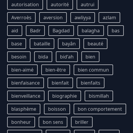
autorisation
autorité
autrui
Averroès
aversion
awliyya
azlam
aïd
Badr
Bagdad
balagha
bas
base
bataille
bayân
beauté
besoin
bida
bidʻah
bien
bien-aimé
bien-être
bien commun
bienfaisance
bienfait
bienfaits
bienveillance
biographie
bismillah
blasphème
boisson
bon comportement
bonheur
bon sens
briller