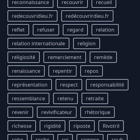
reconnaissance
recouvrir
recueil
redecouvridieu.fr
redécouvrirdieu.fr
reflet
refuser
regard
relation
relation internationale
religion
religiosité
remerciement
remède
renaissance
repentir
repos
représentation
respect
responsabilité
ressemblance
retenu
retraite
revenir
revivificateur
rhétorique
richesse
rigidité
riposte
Rivotril
robe
roche
roi
rompre
rouh