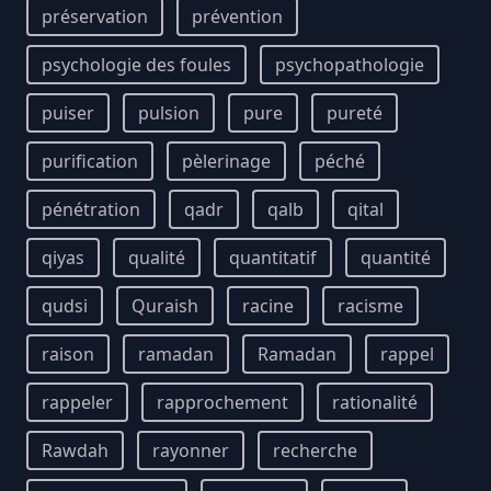
préservation
prévention
psychologie des foules
psychopathologie
puiser
pulsion
pure
pureté
purification
pèlerinage
péché
pénétration
qadr
qalb
qital
qiyas
qualité
quantitatif
quantité
qudsi
Quraish
racine
racisme
raison
ramadan
Ramadan
rappel
rappeler
rapprochement
rationalité
Rawdah
rayonner
recherche