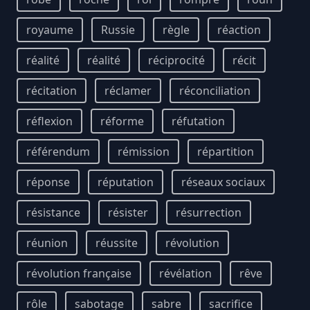
royaume
Russie
règle
réaction
réalité
réalité
réciprocité
récit
récitation
réclamer
réconciliation
réflexion
réforme
réfutation
référendum
rémission
répartition
réponse
réputation
réseaux sociaux
résistance
résister
résurrection
réunion
réussite
révolution
révolution française
révélation
rêve
rôle
sabotage
sabre
sacrifice