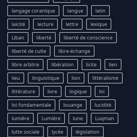
langage coranique
langue
latin
laïcité
lecture
lettre
lexique
Liban
liberté
liberté de conscience
liberté de culte
libre-échange
libre arbitre
libération
licite
lien
lieu
linguistique
lion
littéralisme
littérature
livre
logique
loi
loi fondamentale
louange
lucidité
lumière
Lumière
lune
Luqman
lutte sociale
lycée
législation