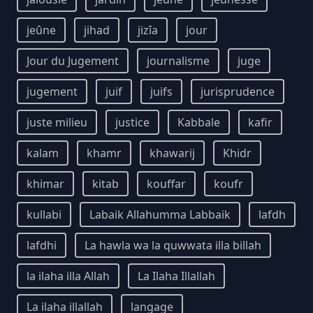
jeûne
jihad
jizîa
jour
Jour du Jugement
journalisme
juge
jugement
juif
juifs
jurisprudence
juste milieu
justice
Kabbale
kafir
kalam
khamr
khawarij
Khidr
khimar
kitab
kouffar
koufr
kullabi
Labaik Allahumma Labbaik
lafdh
lafdhi
La hawla wa la quwwata illa billah
la ilaha illa Allah
La Ilaha Illallah
La ilaha illallah
langage