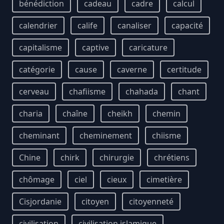
bénédiction
cadeau
cadre
calcul
calendrier
calife
canaliser
capacité
capitalisme
captive
caricature
catégorie
cause
caverne
certitude
cerveau
chafiisme
chahada
chant
charia
chaîne
cheikh
chemin
cheminant
cheminement
chiisme
Chine
chirk
chirurgie
chrétiens
chômage
ciel
cieux
cimetière
Cisjordanie
citoyen
citoyenneté
civilisation
civilisation islamique