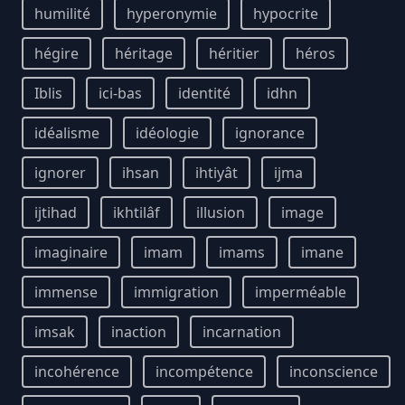
humilité
hyperonymie
hypocrite
hégire
héritage
héritier
héros
Iblis
ici-bas
identité
idhn
idéalisme
idéologie
ignorance
ignorer
ihsan
ihtiyât
ijma
ijtihad
ikhtilâf
illusion
image
imaginaire
imam
imams
imane
immense
immigration
imperméable
imsak
inaction
incarnation
incohérence
incompétence
inconscience