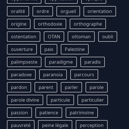
oralité
ordre
orgueil
orientation
origine
orthodoxie
orthographe
ostentation
OTAN
ottoman
oubli
ouverture
paix
Palestine
palimpseste
paradigme
paradis
paradoxe
paranoïa
parcours
pardon
parent
parler
parole
parole divine
particule
particulier
passion
patience
patrimoine
pauvreté
peine légale
perception