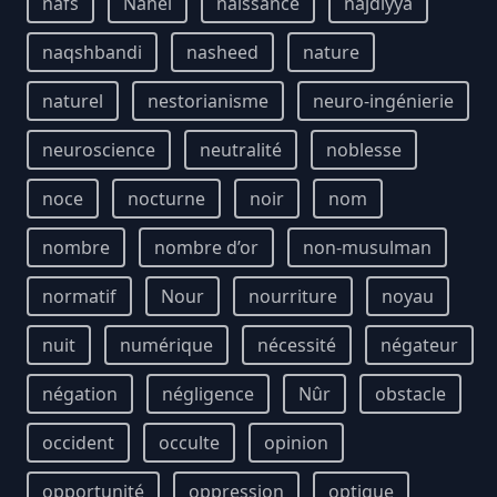
nafs
Nahel
naissance
najdiyya
naqshbandi
nasheed
nature
naturel
nestorianisme
neuro-ingénierie
neuroscience
neutralité
noblesse
noce
nocturne
noir
nom
nombre
nombre d’or
non-musulman
normatif
Nour
nourriture
noyau
nuit
numérique
nécessité
négateur
négation
négligence
Nûr
obstacle
occident
occulte
opinion
opportunité
oppression
optique