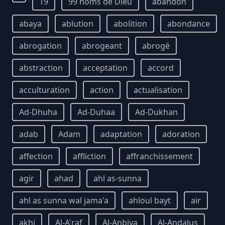
19
99 noms de Dieu
abandon
abaya
ablution
abolition
abondance
abrogation
abrogeant
abrogé
abstraction
acceptation
accord
acculturation
action
actualisation
Ad-Dhuha
Ad-Duhaa
Ad-Dukhan
adab
Adam
adaptation
adoration
affection
affliction
affranchissement
agir
ahad
ahl as-sunna
ahl as sunna wal jama'a
ahloul bayt
air
akhi
Al-A'raf
Al-Anbiya
Al-Andalus