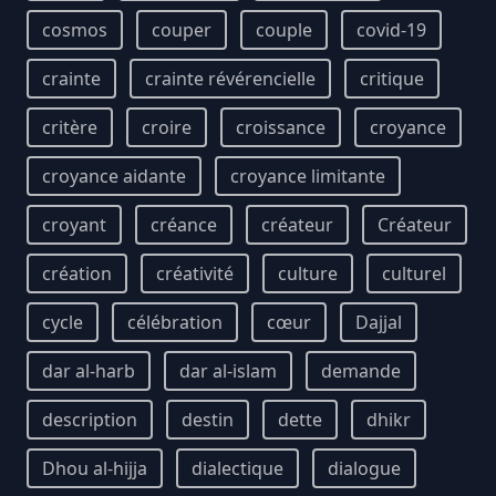
cosmos
couper
couple
covid-19
crainte
crainte révérencielle
critique
critère
croire
croissance
croyance
croyance aidante
croyance limitante
croyant
créance
créateur
Créateur
création
créativité
culture
culturel
cycle
célébration
cœur
Dajjal
dar al-harb
dar al-islam
demande
description
destin
dette
dhikr
Dhou al-hijja
dialectique
dialogue