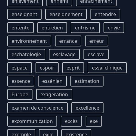
enlèvement
ennemi
enracinement
enseignant
enseignement
entendre
entente
entretien
entrisme
envie
environnement
errance
erreur
eschatologie
esclavage
esclave
espace
espoir
esprit
essai clinique
essence
essénien
estimation
Europe
exagération
examen de conscience
excellence
excommunication
excès
exe
exemple
exile
existence