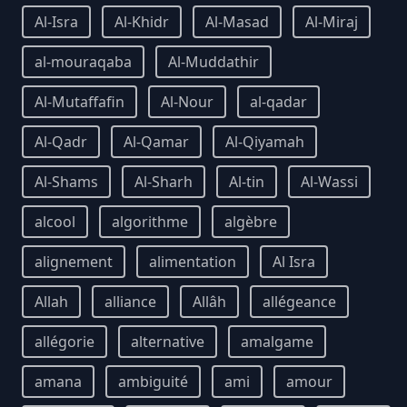
Al-Isra
Al-Khidr
Al-Masad
Al-Miraj
al-mouraqaba
Al-Muddathir
Al-Mutaffafin
Al-Nour
al-qadar
Al-Qadr
Al-Qamar
Al-Qiyamah
Al-Shams
Al-Sharh
Al-tin
Al-Wassi
alcool
algorithme
algèbre
alignement
alimentation
Al Isra
Allah
alliance
Allâh
allégeance
allégorie
alternative
amalgame
amana
ambiguité
ami
amour