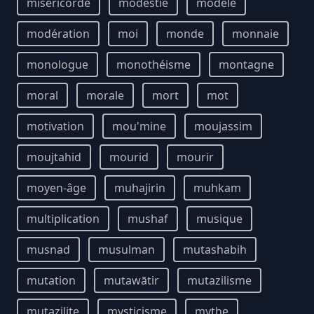
miséricorde
modestie
modèle
modération
moi
monde
monnaie
monologue
monothéisme
montagne
moral
morale
mort
mot
motivation
mou'mine
moujassim
moujtahid
mourid
mourir
moyen-âge
muhajirin
muhkam
multiplication
mushaf
musique
musnad
musulman
mutashabih
mutation
mutawātir
mutazilisme
mutazilite
mysticisme
mythe