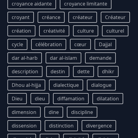
croyance aidante
croyance limitante
croyant
créance
créateur
Créateur
création
créativité
culture
culturel
cycle
célébration
cœur
Dajjal
dar al-harb
dar al-islam
demande
description
destin
dette
dhikr
Dhou al-hijja
dialectique
dialogue
Dieu
dieu
diffamation
dilatation
dimension
dine
discipline
dissension
distinction
divergence