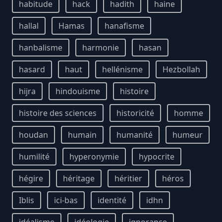
habitude
hack
hadith
haine
hallal
Hamas
hanafisme
hanbalisme
harmonie
hasan
hasard
haut
hellénisme
Hezbollah
hijra
hindouisme
histoire
histoire des sciences
historicité
homme
houdan
humain
humanité
humeur
humilité
hyperonymie
hypocrite
hégire
héritage
héritier
héros
Iblis
ici-bas
identité
idhn