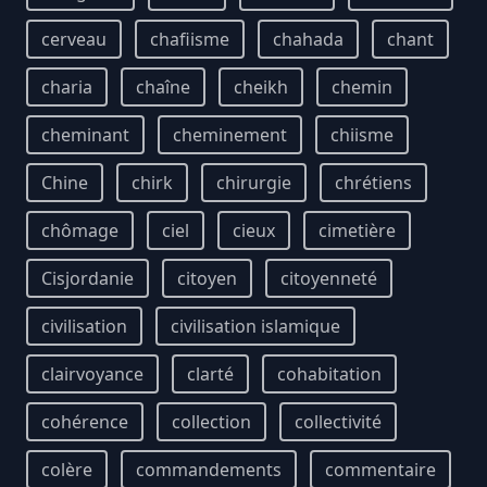
cerveau
chafiisme
chahada
chant
charia
chaîne
cheikh
chemin
cheminant
cheminement
chiisme
Chine
chirk
chirurgie
chrétiens
chômage
ciel
cieux
cimetière
Cisjordanie
citoyen
citoyenneté
civilisation
civilisation islamique
clairvoyance
clarté
cohabitation
cohérence
collection
collectivité
colère
commandements
commentaire