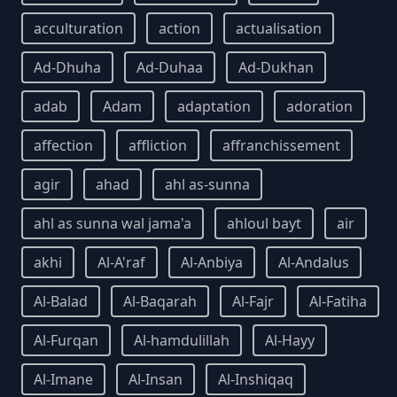
acculturation
action
actualisation
Ad-Dhuha
Ad-Duhaa
Ad-Dukhan
adab
Adam
adaptation
adoration
affection
affliction
affranchissement
agir
ahad
ahl as-sunna
ahl as sunna wal jama'a
ahloul bayt
air
akhi
Al-A'raf
Al-Anbiya
Al-Andalus
Al-Balad
Al-Baqarah
Al-Fajr
Al-Fatiha
Al-Furqan
Al-hamdulillah
Al-Hayy
Al-Imane
Al-Insan
Al-Inshiqaq