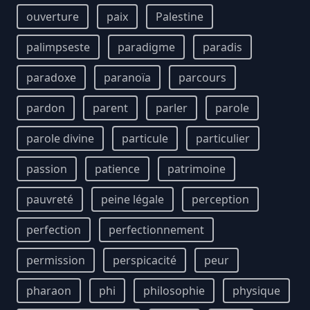
ouverture
paix
Palestine
palimpseste
paradigme
paradis
paradoxe
paranoïa
parcours
pardon
parent
parler
parole
parole divine
particule
particulier
passion
patience
patrimoine
pauvreté
peine légale
perception
perfection
perfectionnement
permission
perspicacité
peur
pharaon
phi
philosophie
physique