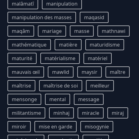
malâmatî
manipulation
manipulation des masses
maqasid
maqâm
mariage
masse
mathnawi
mathématique
matière
maturidisme
maturité
matérialisme
matériel
mauvais œil
mawlid
maysir
maître
maîtrise
maîtrise de soi
meilleur
mensonge
mental
message
militantisme
minhaj
miracle
miraj
miroir
mise en garde
misogynie