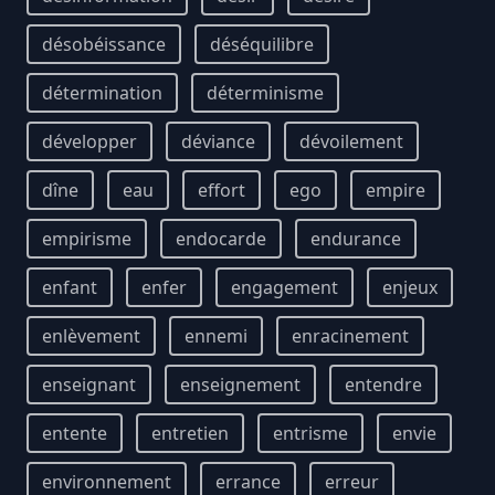
désobéissance
déséquilibre
détermination
déterminisme
développer
déviance
dévoilement
dîne
eau
effort
ego
empire
empirisme
endocarde
endurance
enfant
enfer
engagement
enjeux
enlèvement
ennemi
enracinement
enseignant
enseignement
entendre
entente
entretien
entrisme
envie
environnement
errance
erreur