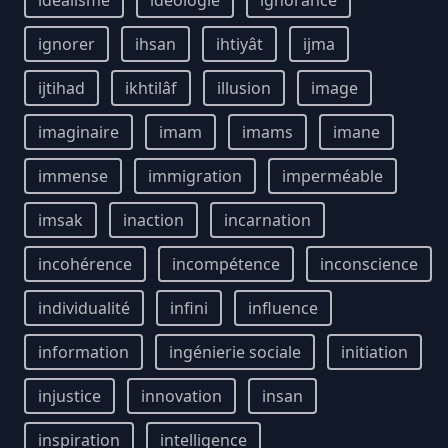
idéalisme
idéologie
ignorance
ignorer
ihsan
ihtiyât
ijma
ijtihad
ikhtilâf
illusion
image
imaginaire
imam
imams
imane
immense
immigration
imperméable
imsak
inaction
incarnation
incohérence
incompétence
inconscience
individualité
infini
influence
information
ingénierie sociale
initiation
injustice
innovation
insan
inspiration
intelligence