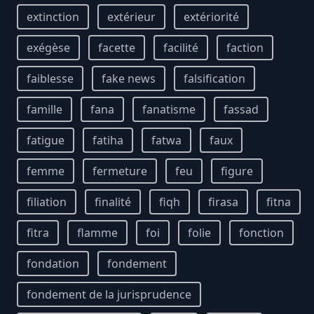
extinction
extérieur
extériorité
exégèse
facette
facilité
faction
faiblesse
fake news
falsification
famille
fana
fanatisme
fassad
fatigue
fatiha
fatwa
faux
femme
fermeture
feu
figure
filiation
finalité
fiqh
firasa
fitna
fitra
flamme
foi
folie
fonction
fondation
fondement
fondement de la jurisprudence