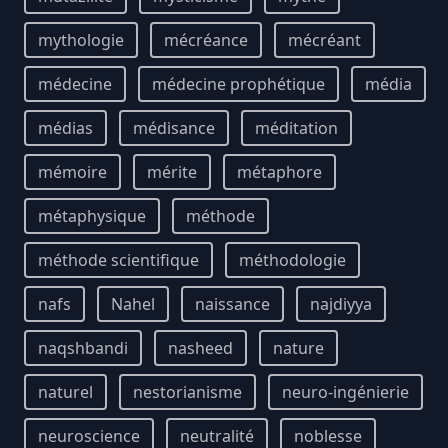
mythologie
mécréance
mécréant
médecine
médecine prophétique
média
médias
médisance
méditation
mémoire
mérite
métaphore
métaphysique
méthode
méthode scientifique
méthodologie
nafs
Nahel
naissance
najdiyya
naqshbandi
nasheed
nature
naturel
nestorianisme
neuro-ingénierie
neuroscience
neutralité
noblesse