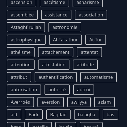
ascension
ascétisme
asharisme
assemblée
assistance
association
Astaghfirullah
astronomie
astrophysique
At-Takathur
At-Tur
athéisme
attachement
attentat
attention
attestation
attitude
attribut
authentification
automatisme
autorisation
autorité
autrui
Averroès
aversion
awliyya
azlam
aïd
Badr
Bagdad
balagha
bas