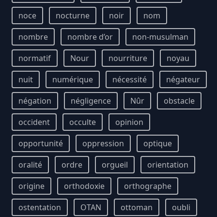
noce
nocturne
noir
nom
nombre
nombre d’or
non-musulman
normatif
Nour
nourriture
noyau
nuit
numérique
nécessité
négateur
négation
négligence
Nûr
obstacle
occident
occulte
opinion
opportunité
oppression
optique
oralité
ordre
orgueil
orientation
origine
orthodoxie
orthographe
ostentation
OTAN
ottoman
oubli