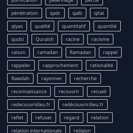
purification
pèlerinage
péché
pénétration
qadr
qalb
qital
qiyas
qualité
quantitatif
quantité
qudsi
Quraish
racine
racisme
raison
ramadan
Ramadan
rappel
rappeler
rapprochement
rationalité
Rawdah
rayonner
recherche
reconnaissance
recouvrir
recueil
redecouvridieu.fr
redécouvrirdieu.fr
reflet
refuser
regard
relation
relation internationale
religion