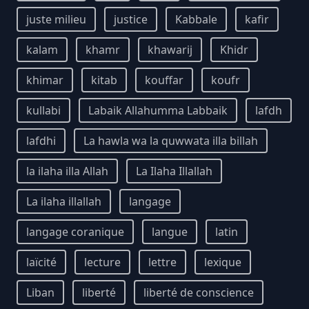
juste milieu
justice
Kabbale
kafir
kalam
khamr
khawarij
Khidr
khimar
kitab
kouffar
koufr
kullabi
Labaik Allahumma Labbaik
lafdh
lafdhi
La hawla wa la quwwata illa billah
la ilaha illa Allah
La Ilaha Illallah
La ilaha illallah
langage
langage coranique
langue
latin
laïcité
lecture
lettre
lexique
Liban
liberté
liberté de conscience