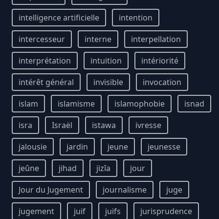
intelligence artificielle
intention
intercesseur
interne
interpellation
interprétation
intuition
intériorité
intérêt général
invisible
invocation
islam
islamisme
islamophobie
isnad
isra
Israël
istawa
ivresse
jalousie
jardin
jeune
jeunesse
jeûne
jihad
jizîa
jour
Jour du Jugement
journalisme
juge
jugement
juif
juifs
jurisprudence