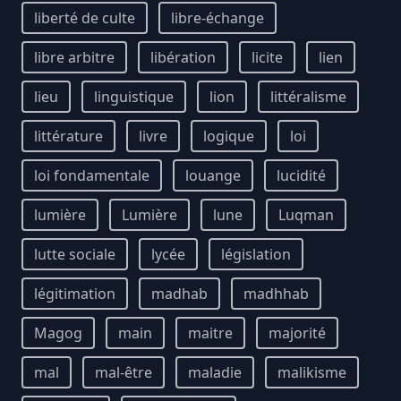
liberté de culte
libre-échange
libre arbitre
libération
licite
lien
lieu
linguistique
lion
littéralisme
littérature
livre
logique
loi
loi fondamentale
louange
lucidité
lumière
Lumière
lune
Luqman
lutte sociale
lycée
législation
légitimation
madhab
madhhab
Magog
main
maitre
majorité
mal
mal-être
maladie
malikisme