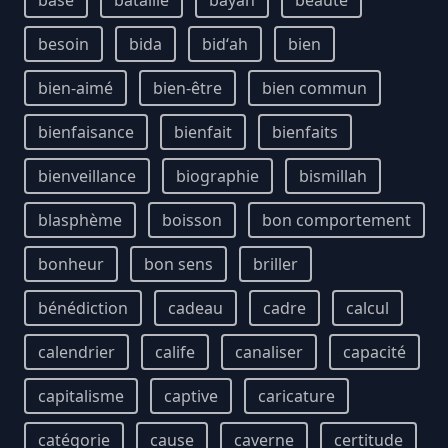
base
bataille
bayân
beauté
besoin
bida
bidʻah
bien
bien-aimé
bien-être
bien commun
bienfaisance
bienfait
bienfaits
bienveillance
biographie
bismillah
blasphème
boisson
bon comportement
bonheur
bon sens
briller
bénédiction
cadeau
cadre
calcul
calendrier
calife
canaliser
capacité
capitalisme
captive
caricature
catégorie
cause
caverne
certitude