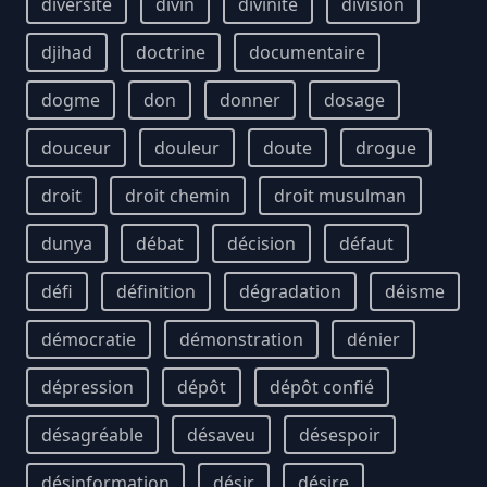
diversité
divin
divinité
division
djihad
doctrine
documentaire
dogme
don
donner
dosage
douceur
douleur
doute
drogue
droit
droit chemin
droit musulman
dunya
débat
décision
défaut
défi
définition
dégradation
déisme
démocratie
démonstration
dénier
dépression
dépôt
dépôt confié
désagréable
désaveu
désespoir
désinformation
désir
désire