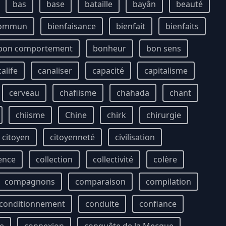
bas
base
bataille
bayân
beauté
commun
bienfaisance
bienfait
bienfaits
bon comportement
bonheur
bon sens
calife
canaliser
capacité
capitalisme
cerveau
chafiisme
chahada
chant
chiisme
Chine
chirk
chirurgie
citoyen
citoyenneté
civilisation
ence
collection
collectivité
colère
compagnons
comparaison
compilation
conditionnement
conduite
confiance