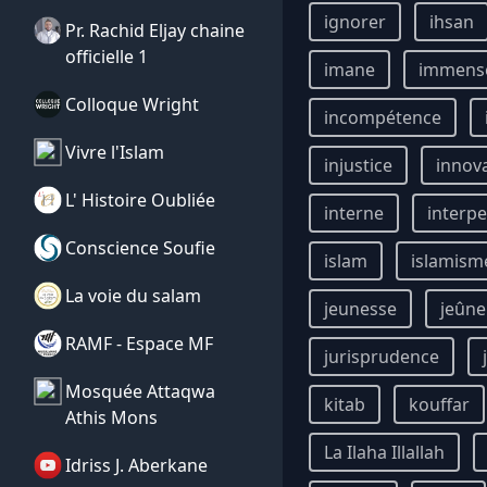
ignorer
ihsan
Pr. Rachid Eljay chaine
officielle 1
imane
immens
Colloque Wright
incompétence
Vivre l'Islam
injustice
innov
L' Histoire Oubliée
interne
interpe
Conscience Soufie
islam
islamism
La voie du salam
jeunesse
jeûne
RAMF - Espace MF
jurisprudence
Mosquée Attaqwa
kitab
kouffar
Athis Mons
La Ilaha Illallah
Idriss J. Aberkane