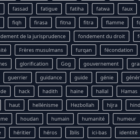
fassad
fatigue
fatiha
fatwa
faux
fiqh
firasa
fitna
fitra
flamme
f
dement de la jurisprudence
fondement du droit
f
ité
Frères musulmans
furqan
fécondation
unes
glorification
Gog
gouvernement
gra
guerrier
guidance
guide
génie
génér
ude
hack
hadith
haine
hallal
Hamas
haut
hellénisme
Hezbollah
hijra
hin
mme
houdan
humain
humanité
humeur
e
héritier
héros
Iblis
ici-bas
identité