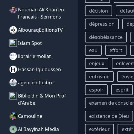
Nouman Ali Khan en
décision
défau
Francais - Sermons
dépression
dé
AlbouraqEditionsTV
désobéissance
Islam Spot
eau
effort
librairie mollat
enjeux
enlève
Hassan Iquioussen
entrisme
envie
agenceinfolibre
espoir
esprit
Biblio'din & Mon Prof
d'Arabe
examen de conscie
Camouline
existence de Dieu
Al Bayyinah Média
extérieur
extér