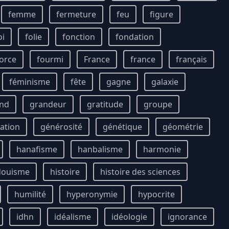
femme
fermeture
feu
figure
oi
folie
fonction
fondation
orce
fourmi
France
france
français
féminisme
fête
gagne
galaxie
nd
grandeur
gratitude
groupe
ation
générosité
génétique
géométrie
hanafisme
hanbalisme
harmonie
douisme
histoire
histoire des sciences
humilité
hyperonymie
hypocrite
idhn
idéalisme
idéologie
ignorance