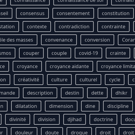
ie
connaissance
connaissance de soi
connaîtr
seil
consensus
consentement
constitution
station
contexte
contradiction
contrainte
ôle des masses
convenance
conversion
Cora
smos
couper
couple
covid-19
crainte
ce
croyance
croyance aidante
croyance limit
ion
créativité
culture
culturel
cycle
c
mande
description
destin
dette
dhikr
on
dilatation
dimension
dine
discipline
divinité
division
djihad
doctrine
doc
ur
douleur
doute
drogue
droit
droi