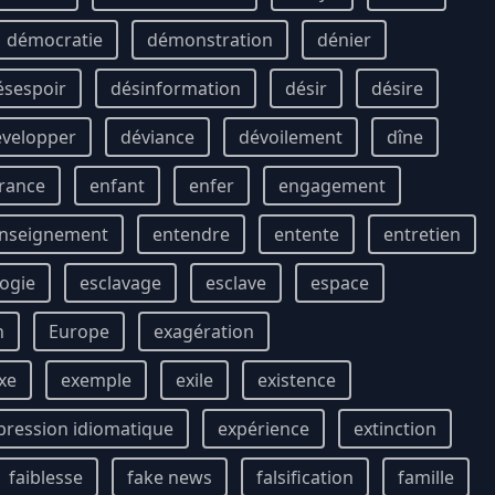
démocratie
démonstration
dénier
ésespoir
désinformation
désir
désire
évelopper
déviance
dévoilement
dîne
rance
enfant
enfer
engagement
nseignement
entendre
entente
entretien
ogie
esclavage
esclave
espace
n
Europe
exagération
xe
exemple
exile
existence
pression idiomatique
expérience
extinction
faiblesse
fake news
falsification
famille