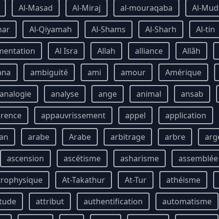
Al-Masad
Al-Miraj
al-mouraqaba
Al-Mud
mar
Al-Qiyamah
Al-Shams
Al-Sharh
Al-tin
mentation
Al Isra
Allah
alliance
Allâh
ana
ambiguité
ami
amour
Amérique
analogie
analyse
ange
animal
ansab
rence
appauvrissement
appel
application
an
arabe
Arabe
arbitrage
arbre
arg
ascension
ascétisme
asharisme
assemblée
trophysique
At-Takathur
At-Tur
athéisme
itude
attribut
authentification
automatisme