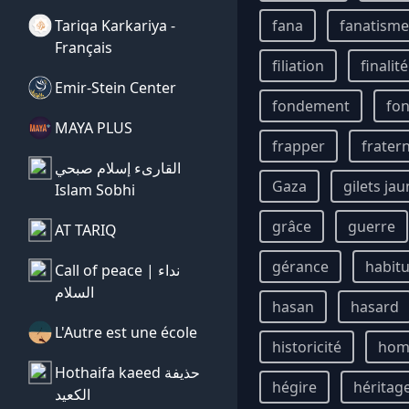
Tariqa Karkariya -
fana
fanatisme
Français
filiation
finalité
Emir-Stein Center
fondement
fon
MAYA PLUS
frapper
fratern
القارىء إسلام صبحي
Gaza
gilets ja
Islam Sobhi
grâce
guerre
AT TARIQ
gérance
habit
Call of peace | نداء
السلام
hasan
hasard
L'Autre est une école
historicité
ho
Hothaifa kaeed حذيفة
hégire
héritag
الكعيد