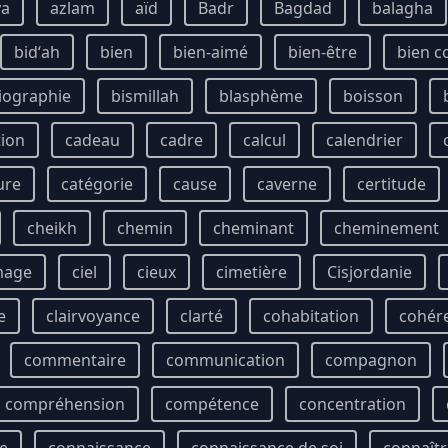
ya
azlam
aïd
Badr
Bagdad
balagha
bidʻah
bien
bien-aimé
bien-être
bien 
iographie
bismillah
blasphème
boisson
tion
cadeau
cadre
calcul
calendrier
ure
catégorie
cause
caverne
certitude
cheikh
chemin
cheminant
cheminement
mage
ciel
cieux
cimetière
Cisjordanie
e
clairvoyance
clarté
cohabitation
cohér
commentaire
communication
compagnon
compréhension
compétence
concentration