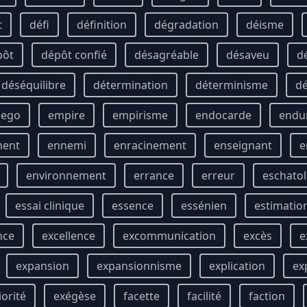
t
défi
définition
dégradation
déisme
pôt
dépôt confié
désagréable
désaveu
d
déséquilibre
détermination
déterminisme
d
ego
empire
empirisme
endocarde
endu
ment
ennemi
enracinement
enseignant
e
environnement
errance
erreur
eschatol
essai clinique
essence
essénien
estimatio
nce
excellence
excommunication
excès
e
expansion
expansionnisme
explication
ex
iorité
exégèse
facette
facilité
faction