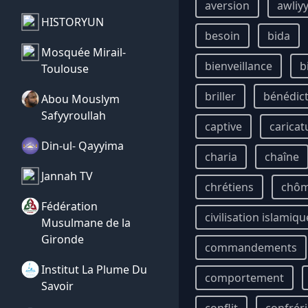
aversion
awliy
HISTORYUN
besoin
bida
Mosquée Mirail-
bienveillance
b
Toulouse
briller
bénédic
Abou Mouslym
Safyyroullah
captive
caricat
Din-ul- Qayyima
charia
chaîne
Jannah TV
chrétiens
chô
Fédération
civilisation islamiqu
Musulmane de la
Gironde
commandements
Institut La Plume Du
comportement
Savoir