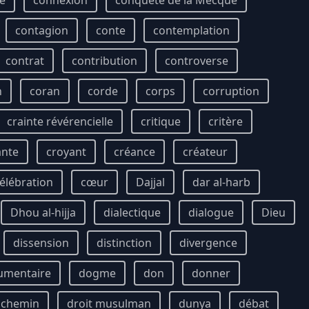
e
connexion
conquête de la Mecque
contagion
conte
contemplation
contrat
contribution
controverse
n
coran
corde
corps
corruption
crainte révérencielle
critique
critère
ante
croyant
créance
créateur
élébration
cœur
Dajjal
dar al-harb
Dhou al-hijja
dialectique
dialogue
Dieu
dissension
distinction
divergence
umentaire
dogme
don
donner
t chemin
droit musulman
dunya
débat