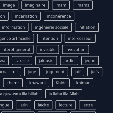
image
imaginaire
imam
imams
ion
incarnation
incohérence
information
ingénierie sociale
initiation
igence artificielle
intention
intercesseur
intérêt général
invisible
invocation
awa
ivresse
jalousie
jardin
jeune
urnalisme
juge
jugement
juif
juifs
khamr
khawarij
Khidr
khimar
a quwwata illa billah
la ilaha illa Allah
angue
latin
laïcité
lecture
lettre