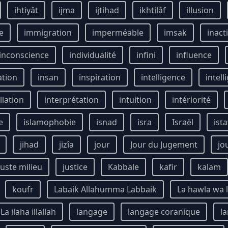
ihtiyât
ijma
ijtihad
ikhtilâf
illusion
e
immigration
imperméable
imsak
inact
inconscience
individualité
infini
influence
ation
insan
inspiration
intelligence
intell
llation
interprétation
intuition
intériorité
e
islamophobie
isnad
isra
Israël
ist
jihad
jizîa
jour
Jour du Jugement
jo
juste milieu
justice
Kabbale
kafir
kalam
koufr
Labaik Allahumma Labbaik
La hawla wa l
La ilaha illallah
langage
langage coranique
l