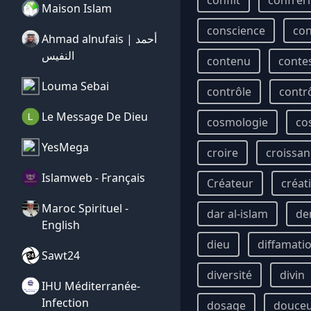
conflit
confrér
Maison Islam
conscience
con
Ahmad alnufais | أحمد
النفيس
contenu
conte
Louma Sebai
contrôle
contr
Le Message De Dieu
cosmologie
co
YesMega
croire
croissan
Islamweb - Français
Créateur
créat
Maroc Spirituel -
dar al-islam
de
English
dieu
diffamati
Sawt24
diversité
divin
IHU Méditerranée-
Infection
dosage
douce