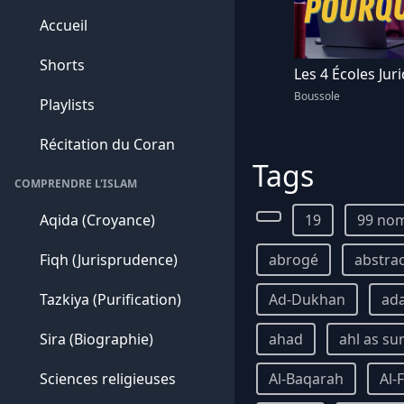
Accueil
Shorts
Les 4 Écoles Juri
Boussole
Playlists
Récitation du Coran
Tags
COMPRENDRE L'ISLAM
Aqida (Croyance)
19
99 nom
Fiqh (Jurisprudence)
abrogé
abstra
Tazkiya (Purification)
Ad-Dukhan
ad
Sira (Biographie)
ahad
ahl as su
Sciences religieuses
Al-Baqarah
Al-F