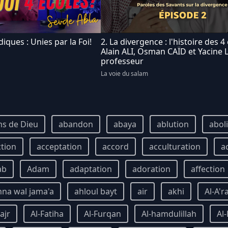
diques : Unies par la Foi!
2. La divergence : l'histoire des 4 
Alain ALI, Osman CAÏD et Yacine 
professeur
La voie du salam
s de Dieu
abandon
abaya
ablution
abol
ction
acceptation
accord
acculturation
a
ab
Adam
adaptation
adoration
affection
nna wal jama'a
ahloul bayt
air
akhi
Al-A'r
ajr
Al-Fatiha
Al-Furqan
Al-hamdulillah
Al