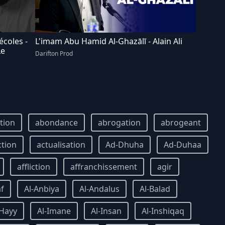
écoles -
L'imam Abu Hamid Al-Ghazālī - Alain Ali
Le
Darifton Prod
ition
abondance
abrogation
abrogeant
ction
actualisation
Ad-Dhuha
Ad-Duhaa
affliction
affranchissement
agir
af
Al-Anbiya
Al-Andalus
Al-Balad
-Hayy
Al-Imane
Al-Insan
Al-Inshiqaq