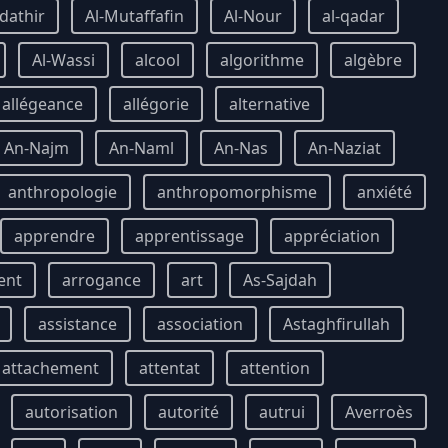
dathir
Al-Mutaffafin
Al-Nour
al-qadar
Al-Wassi
alcool
algorithme
algèbre
allégeance
allégorie
alternative
An-Najm
An-Naml
An-Nas
An-Naziat
anthropologie
anthropomorphisme
anxiété
apprendre
apprentissage
appréciation
ent
arrogance
art
As-Sajdah
assistance
association
Astaghfirullah
attachement
attentat
attention
autorisation
autorité
autrui
Averroès