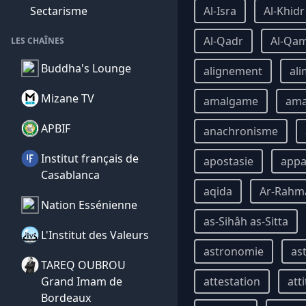
Sectarisme
Al-Isra
Al-Khidr
Al-Qadr
Al-Qa
LES CHAÎNES
Buddha's Lounge
alignement
ali
Mizane TV
amalgame
am
APBIF
anachronisme
Institut français de
apostasie
appa
Casablanca
aqida
Ar-Rahm
Nation Essénienne
as-Sihâh as-Sitta
L'Institut des Valeurs
astronomie
as
TAREQ OUBROU
Grand Imam de
attestation
att
Bordeaux