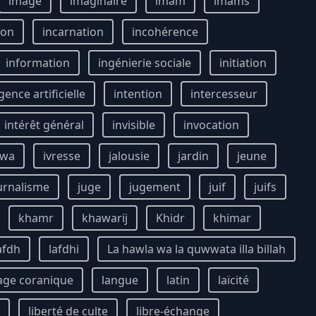
image
imaginaire
imam
imams
ion
incarnation
incohérence
information
ingénierie sociale
initiation
igence artificielle
intention
intercesseur
intérêt général
invisible
invocation
awa
ivresse
jalousie
jardin
jeune
urnalisme
juge
jugement
juif
juifs
khamr
khawarij
Khidr
khimar
afdh
lafdhi
La hawla wa la quwwata illa billah
age coranique
langue
latin
laïcité
liberté de culte
libre-échange