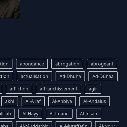
ition
abondance
abrogation
abrogeant
ction
actualisation
Ad-Dhuha
Ad-Duhaa
affliction
affranchissement
agir
akhi
Al-A'raf
Al-Anbiya
Al-Andalus
lillah
Al-Hayy
Al-Imane
Al-Insan
qaba
Al-Muddathir
Al-Mutaffafin
Al-Nour