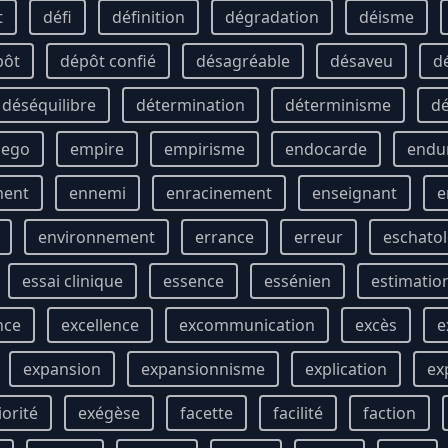
t
défi
définition
dégradation
déisme
pôt
dépôt confié
désagréable
désaveu
d
déséquilibre
détermination
déterminisme
d
ego
empire
empirisme
endocarde
endu
ment
ennemi
enracinement
enseignant
e
environnement
errance
erreur
eschatol
essai clinique
essence
essénien
estimatio
nce
excellence
excommunication
excès
e
expansion
expansionnisme
explication
ex
iorité
exégèse
facette
facilité
faction