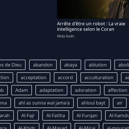
Arrête d'être un robot : La vraie
intelligence selon le Coran
Réda Kadri
s de Dieu
abandon
abaya
ablution
abol
ction
acceptation
accord
acculturation
a
ab
Adam
adaptation
adoration
affection
nna
ahl as sunna wal jama'a
ahloul bayt
air
qarah
Al-Fajr
Al-Fatiha
Al-Furqan
Al-hamdu
Isra
Al-Khidr
Al-Masad
Al-Miraj
al-moura