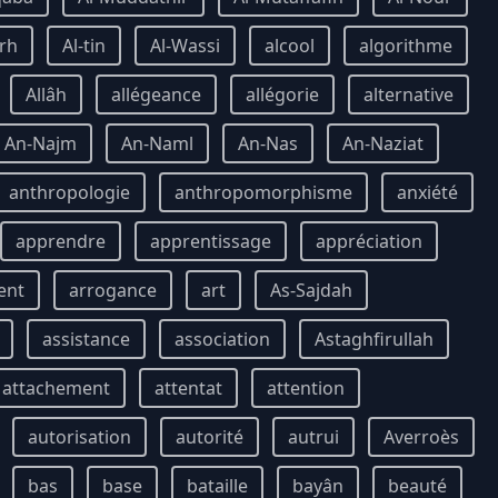
rh
Al-tin
Al-Wassi
alcool
algorithme
Allâh
allégeance
allégorie
alternative
An-Najm
An-Naml
An-Nas
An-Naziat
anthropologie
anthropomorphisme
anxiété
apprendre
apprentissage
appréciation
ent
arrogance
art
As-Sajdah
assistance
association
Astaghfirullah
attachement
attentat
attention
autorisation
autorité
autrui
Averroès
bas
base
bataille
bayân
beauté