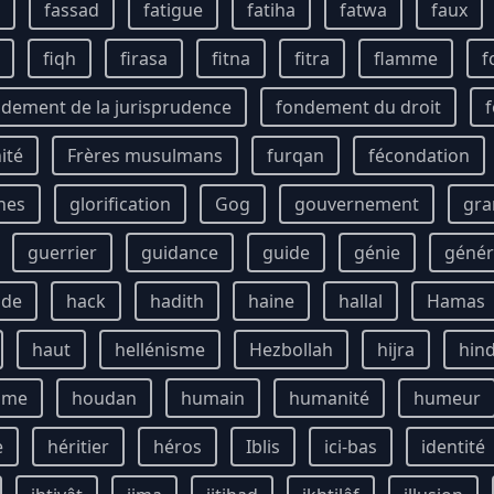
fassad
fatigue
fatiha
fatwa
faux
fiqh
firasa
fitna
fitra
flamme
f
dement de la jurisprudence
fondement du droit
f
ité
Frères musulmans
furqan
fécondation
unes
glorification
Gog
gouvernement
gra
guerrier
guidance
guide
génie
génér
ude
hack
hadith
haine
hallal
Hamas
haut
hellénisme
Hezbollah
hijra
hin
mme
houdan
humain
humanité
humeur
e
héritier
héros
Iblis
ici-bas
identité