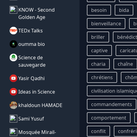
KNOW - Second
besoin
bida
Golden Age
bienveillance
b
TEDx Talks
briller
bénédic
oumma bio
captive
caricat
Science de
charia
chaîne
sauvegarde
chrétiens
chô
Yasir Qadhi
civilisation islamiqu
Ideas in Science
commandements
khaldoun HAMADE
comportement
Sami Yusuf
conflit
confrér
Mosquée Mirail-