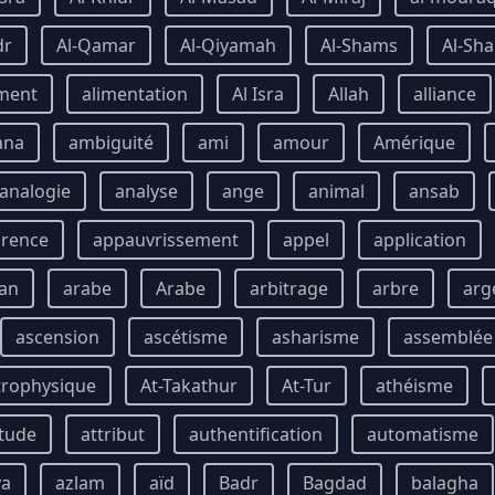
dr
Al-Qamar
Al-Qiyamah
Al-Shams
Al-Sha
ment
alimentation
Al Isra
Allah
alliance
ana
ambiguité
ami
amour
Amérique
analogie
analyse
ange
animal
ansab
rence
appauvrissement
appel
application
an
arabe
Arabe
arbitrage
arbre
arg
ascension
ascétisme
asharisme
assemblée
trophysique
At-Takathur
At-Tur
athéisme
itude
attribut
authentification
automatisme
ya
azlam
aïd
Badr
Bagdad
balagha