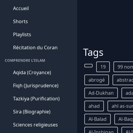
Accueil
Shorts
Playlists
Récitation du Coran
Tags
COMPRENDRE L'ISLAM
19
99 nom
Aqida (Croyance)
abrogé
abstra
Fiqh (Jurisprudence)
Ad-Dukhan
ad
Tazkiya (Purification)
ahad
ahl as-su
Sira (Biographie)
Al-Balad
Al-Ba
Sciences religieuses
Al-Inshiqaq
Al-