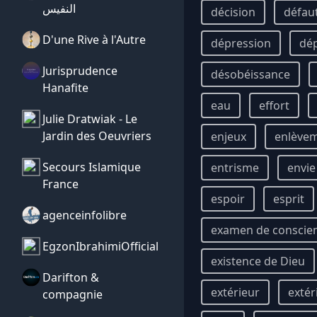
النفيس
décision
défau
D'une Rive à l'Autre
dépression
dé
Jurisprudence
désobéissance
Hanafite
eau
effort
Julie Dratwiak - Le
Jardin des Oeuvriers
enjeux
enlève
Secours Islamique
entrisme
envie
France
espoir
esprit
agenceinfolibre
examen de conscie
EgzonIbrahimiOfficial
existence de Dieu
Darifton &
extérieur
extér
compagnie