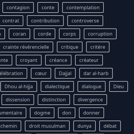
contagion
conte
contemplation
contrat
contribution
controverse
n
coran
corde
corps
corruption
crainte révérencielle
critique
critère
ante
croyant
créance
créateur
élébration
cœur
Dajjal
dar al-harb
Dhou al-hijja
dialectique
dialogue
Dieu
dissension
distinction
divergence
umentaire
dogme
don
donner
t chemin
droit musulman
dunya
débat