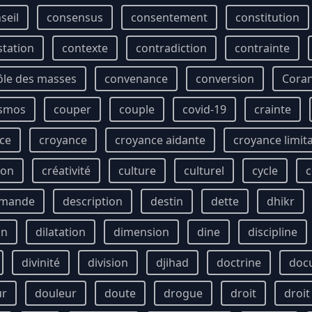
seil
consensus
consentement
constitution
station
contexte
contradiction
contrainte
ôle des masses
convenance
conversion
Cora
smos
couper
couple
covid-19
crainte
ce
croyance
croyance aidante
croyance limit
ion
créativité
culture
culturel
cycle
c
mande
description
destin
dette
dhikr
on
dilatation
dimension
dine
discipline
divinité
division
djihad
doctrine
doc
ur
douleur
doute
drogue
droit
droi