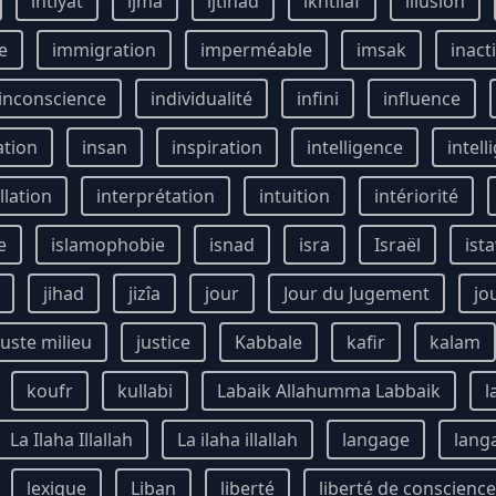
ihtiyât
ijma
ijtihad
ikhtilâf
illusion
e
immigration
imperméable
imsak
inact
inconscience
individualité
infini
influence
ation
insan
inspiration
intelligence
intell
llation
interprétation
intuition
intériorité
e
islamophobie
isnad
isra
Israël
ist
jihad
jizîa
jour
Jour du Jugement
jo
juste milieu
justice
Kabbale
kafir
kalam
koufr
kullabi
Labaik Allahumma Labbaik
l
La Ilaha Illallah
La ilaha illallah
langage
lang
lexique
Liban
liberté
liberté de conscience