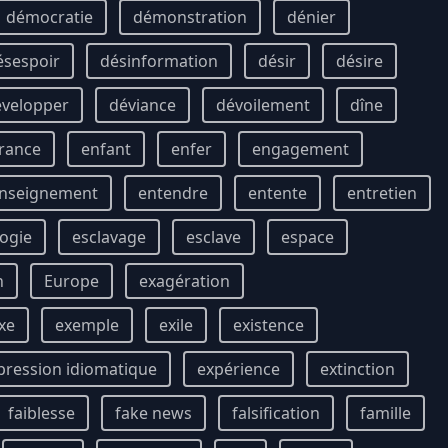
démocratie
démonstration
dénier
ésespoir
désinformation
désir
désire
évelopper
déviance
dévoilement
dîne
rance
enfant
enfer
engagement
nseignement
entendre
entente
entretien
ogie
esclavage
esclave
espace
n
Europe
exagération
xe
exemple
exile
existence
pression idiomatique
expérience
extinction
faiblesse
fake news
falsification
famille