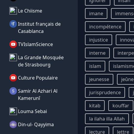
ignorer
ihsan
Le Chiisme
imane
immens
Institut français de
incompétence
Casablanca
injustice
innov
TVIslamScience
interne
interpe
La Grande Mosquée
de Strasbourg
islam
islamism
Culture Populaire
jeunesse
jeûne
Samir Al Azhari Al
jurisprudence
Kamerunî
kitab
kouffar
Louma Sebai
la ilaha illa Allah
Din-ul- Qayyima
lecture
lettre