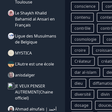
Toulouse
conscience
con
Le Shaykh Khalid
contenu
conte
Bahamid al Ansari en
Français
contrôle
contr
Ligue des Musulmans
cosmologie
co
de Belgique
croire
croissan
MYSTICA
Créateur
créat
L'Autre est une école
dar al-islam
de
anisdalger
dieu
diffamati
JE VEUX PENSER
AUTREMENT(Chaine
diversité
divin
officiel)
dosage
douce
Ahmad alnufais | أحمد