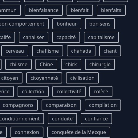
commun
bienfaisance
bienfait
bienfaits
bon comportement
bonheur
bon sens
calife
canaliser
capacité
capitalisme
cerveau
chafiisme
chahada
chant
chiisme
Chine
chirk
chirurgie
citoyen
citoyenneté
civilisation
ence
collection
collectivité
colère
compagnons
comparaison
compilation
conditionnement
conduite
confiance
e
connexion
conquête de la Mecque