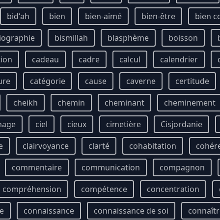
bidʻah
bien
bien-aimé
bien-être
bien 
iographie
bismillah
blasphème
boisson
tion
cadeau
cadre
calcul
calendrier
ure
catégorie
cause
caverne
certitude
cheikh
chemin
cheminant
cheminement
mage
ciel
cieux
cimetière
Cisjordanie
e
clairvoyance
clarté
cohabitation
cohér
commentaire
communication
compagnon
compréhension
compétence
concentration
ie
connaissance
connaissance de soi
connaîtr