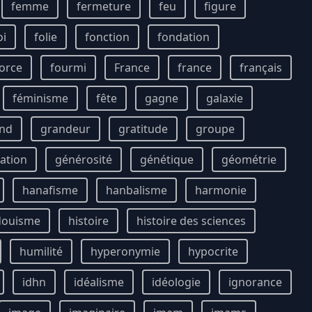
femme
fermeture
feu
figure
oi
folie
fonction
fondation
orce
fourmi
France
france
français
féminisme
fête
gagne
galaxie
nd
grandeur
gratitude
groupe
ation
générosité
génétique
géométrie
hanafisme
hanbalisme
harmonie
douisme
histoire
histoire des sciences
humilité
hyperonymie
hypocrite
idhn
idéalisme
idéologie
ignorance