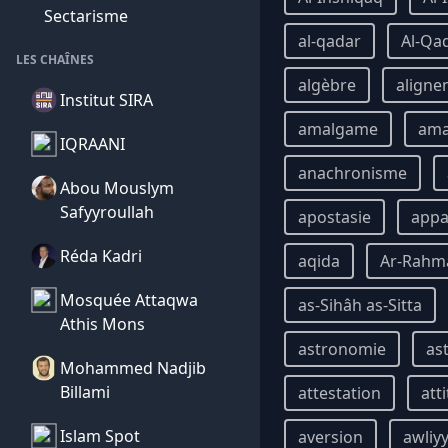
Sectarisme
al-qadar
Al-Qa
LES CHAÎNES
algèbre
aligne
Institut SIRA
amalgame
am
IQRAANI
anachronisme
Abou Mouslym
Safyyroullah
apostasie
appa
Réda Kadri
aqida
Ar-Rahm
Mosquée Attaqwa
as-Sihâh as-Sitta
Athis Mons
astronomie
as
Mohammed Nadjib
Billami
attestation
att
Islam Spot
aversion
awliy