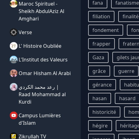
fana
fanatisme
Maroc Spirituel -
Sheikh AbdulAziz Al
filiation
finalité
Amghari
fondement
fon
Verse
frapper
fratern
L' Histoire Oubliée
Gaza
gilets ja
L'Institut des Valeurs
grâce
guerre
Omar Hisham Al Arabi
gérance
habit
رعد محمد الكردي |
Raad Mohammad al
hasan
hasard
Kurdi
historicité
ho
Campus Lumières
d'Islam
hégire
héritag
Zikrullah TV