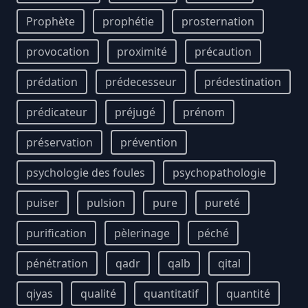
Prophète
prophétie
prosternation
provocation
proximité
précaution
prédation
prédecesseur
prédestination
prédicateur
préjugé
prénom
préservation
prévention
psychologie des foules
psychopathologie
puiser
pulsion
pure
pureté
purification
pèlerinage
péché
pénétration
qadr
qalb
qital
qiyas
qualité
quantitatif
quantité