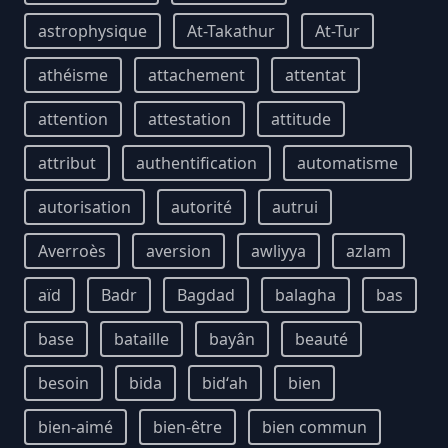
astrophysique
At-Takathur
At-Tur
athéisme
attachement
attentat
attention
attestation
attitude
attribut
authentification
automatisme
autorisation
autorité
autrui
Averroès
aversion
awliyya
azlam
aïd
Badr
Bagdad
balagha
bas
base
bataille
bayân
beauté
besoin
bida
bidʻah
bien
bien-aimé
bien-être
bien commun