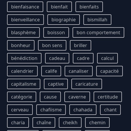
bienfaisance
bienfait
bienfaits
bienveillance
biographie
bismillah
blasphème
boisson
bon comportement
bonheur
bon sens
briller
bénédiction
cadeau
cadre
calcul
calendrier
calife
canaliser
capacité
capitalisme
captive
caricature
catégorie
cause
caverne
certitude
cerveau
chafiisme
chahada
chant
charia
chaîne
cheikh
chemin