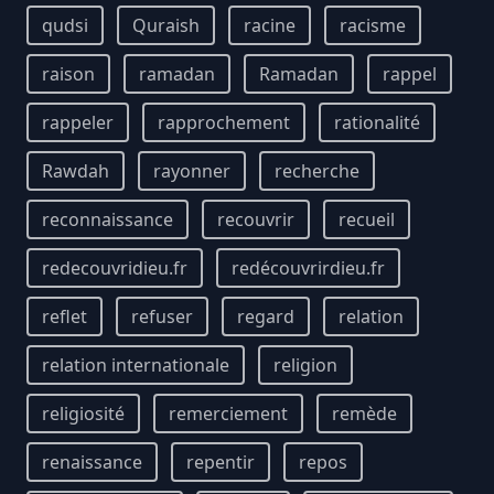
qudsi
Quraish
racine
racisme
raison
ramadan
Ramadan
rappel
rappeler
rapprochement
rationalité
Rawdah
rayonner
recherche
reconnaissance
recouvrir
recueil
redecouvridieu.fr
redécouvrirdieu.fr
reflet
refuser
regard
relation
relation internationale
religion
religiosité
remerciement
remède
renaissance
repentir
repos