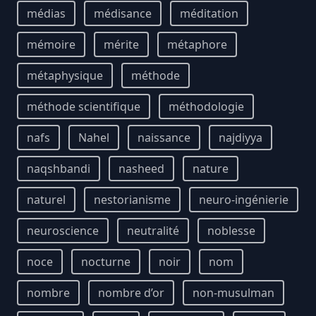
médias
médisance
méditation
mémoire
mérite
métaphore
métaphysique
méthode
méthode scientifique
méthodologie
nafs
Nahel
naissance
najdiyya
naqshbandi
nasheed
nature
naturel
nestorianisme
neuro-ingénierie
neuroscience
neutralité
noblesse
noce
nocturne
noir
nom
nombre
nombre d’or
non-musulman