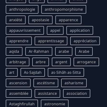
anthropologie
anthropomorphisme
anxiété
apostasie
apparence
appauvrissement
appel
application
apprendre
apprentissage
appréciation
aqida
Ar-Rahman
arabe
Arabe
arbitrage
arbre
argent
arrogance
art
As-Sajdah
as-Sihâh as-Sitta
ascension
ascétisme
asharisme
assemblée
assistance
association
Astaghfirullah
astronomie