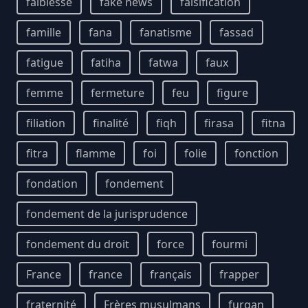
faiblesse
fake news
falsification
famille
fana
fanatisme
fassad
fatigue
fatiha
fatwa
faux
femme
fermeture
feu
figure
filiation
finalité
fiqh
firasa
fitna
fitra
flamme
foi
folie
fonction
fondation
fondement
fondement de la jurisprudence
fondement du droit
force
fourmi
France
france
français
frapper
fraternité
Frères musulmans
furqan