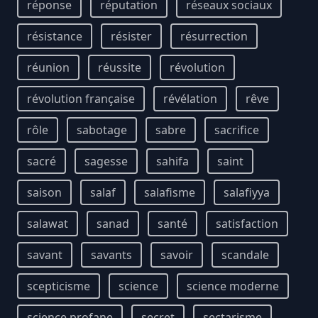
réponse
réputation
réseaux sociaux
résistance
résister
résurrection
réunion
réussite
révolution
révolution française
révélation
rêve
rôle
sabotage
sabre
sacrifice
sacré
sagesse
sahifa
saint
saison
salaf
salafisme
salafiyya
salawat
sanad
santé
satisfaction
savant
savants
savoir
scandale
scepticisme
science
science moderne
science profane
secret
sectarisme