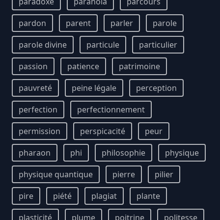
paradoxe
paranoïa
parcours
pardon
parent
parler
parole
parole divine
particule
particulier
passion
patience
patrimoine
pauvreté
peine légale
perception
perfection
perfectionnement
permission
perspicacité
peur
pharaon
phi
philosophie
physique
physique quantique
pierre
pilier
pire
piété
plagiat
plante
plasticité
plume
poitrine
politesse