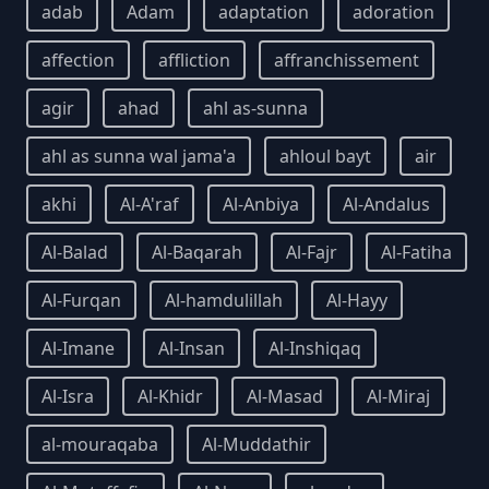
adab
Adam
adaptation
adoration
affection
affliction
affranchissement
agir
ahad
ahl as-sunna
ahl as sunna wal jama'a
ahloul bayt
air
akhi
Al-A'raf
Al-Anbiya
Al-Andalus
Al-Balad
Al-Baqarah
Al-Fajr
Al-Fatiha
Al-Furqan
Al-hamdulillah
Al-Hayy
Al-Imane
Al-Insan
Al-Inshiqaq
Al-Isra
Al-Khidr
Al-Masad
Al-Miraj
al-mouraqaba
Al-Muddathir