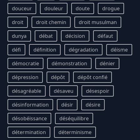
douceur
douleur
doute
drogue
droit
droit chemin
droit musulman
dunya
débat
décision
défaut
défi
définition
dégradation
déisme
démocratie
démonstration
dénier
dépression
dépôt
dépôt confié
désagréable
désaveu
désespoir
désinformation
désir
désire
désobéissance
déséquilibre
détermination
déterminisme