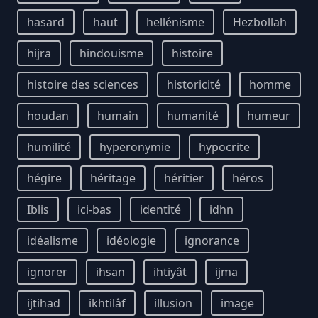
hasard
haut
hellénisme
Hezbollah
hijra
hindouisme
histoire
histoire des sciences
historicité
homme
houdan
humain
humanité
humeur
humilité
hyperonymie
hypocrite
hégire
héritage
héritier
héros
Iblis
ici-bas
identité
idhn
idéalisme
idéologie
ignorance
ignorer
ihsan
ihtiyât
ijma
ijtihad
ikhtilâf
illusion
image