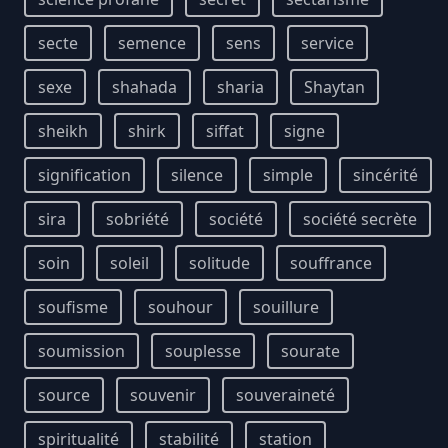
secte
semence
sens
service
sexe
shahada
sharia
Shaytan
sheikh
shirk
siffat
signe
signification
silence
simple
sincérité
sira
sobriété
société
société secrète
soin
soleil
solitude
souffrance
soufisme
souhour
souillure
soumission
souplesse
sourate
source
souvenir
souveraineté
spiritualité
stabilité
station