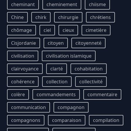
cheminant
cheminement
chiisme
Chine
chirk
chirurgie
chrétiens
chômage
ciel
cieux
cimetière
Cisjordanie
citoyen
citoyenneté
civilisation
civilisation islamique
clairvoyance
clarté
cohabitation
cohérence
collection
collectivité
colère
commandements
commentaire
communication
compagnon
compagnons
comparaison
compilation