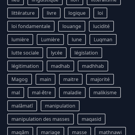
littérature
livre
logique
loi
loi fondamentale
louange
lucidité
lumière
Lumière
lune
Luqman
lutte sociale
lycée
législation
légitimation
madhab
madhhab
Magog
main
maitre
majorité
mal
mal-être
maladie
malikisme
malâmatî
manipulation
manipulation des masses
maqasid
maqâm
mariage
masse
mathnawi