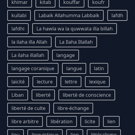
khimar
kitab
kouffar
koufr
kullabi
Labaik Allahumma Labbaik
lafdh
lafdhi
La hawla wa la quwwata illa billah
la ilaha illa Allah
La Ilaha Illallah
La ilaha illallah
langage
langage coranique
langue
latin
laïcité
lecture
lettre
lexique
Liban
liberté
liberté de conscience
liberté de culte
libre-échange
libre arbitre
libération
licite
lien
lieu
linguistique
lion
littéralisme