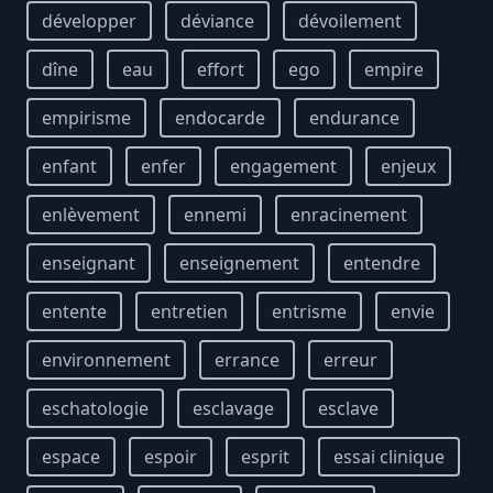
développer
déviance
dévoilement
dîne
eau
effort
ego
empire
empirisme
endocarde
endurance
enfant
enfer
engagement
enjeux
enlèvement
ennemi
enracinement
enseignant
enseignement
entendre
entente
entretien
entrisme
envie
environnement
errance
erreur
eschatologie
esclavage
esclave
espace
espoir
esprit
essai clinique