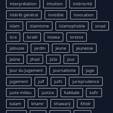
interprétation
intuition
intériorité
intérêt général
invisible
invocation
islam
islamisme
islamophobie
isnad
isra
Israël
istawa
ivresse
jalousie
jardin
jeune
jeunesse
jeûne
jihad
jizîa
jour
Jour du Jugement
journalisme
juge
jugement
juif
juifs
jurisprudence
juste milieu
justice
Kabbale
kafir
kalam
khamr
khawarij
Khidr