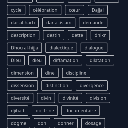
cycle
célébration
cœur
Dajjal
dar al-harb
dar al-islam
demande
description
destin
dette
dhikr
Dhou al-hijja
dialectique
dialogue
Dieu
dieu
diffamation
dilatation
dimension
dine
discipline
dissension
distinction
divergence
diversité
divin
divinité
division
djihad
doctrine
documentaire
dogme
don
donner
dosage