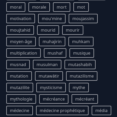
moral
morale
mort
mot
motivation
mou'mine
moujassim
moujtahid
mourid
mourir
moyen-âge
muhajirin
muhkam
multiplication
mushaf
musique
musnad
musulman
mutashabih
mutation
mutawātir
mutazilisme
mutazilite
mysticisme
mythe
mythologie
mécréance
mécréant
médecine
médecine prophétique
média