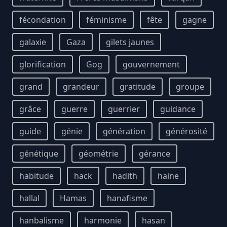
fécondation
féminisme
fête
gagne
galaxie
Gaza
gilets jaunes
glorification
Gog
gouvernement
grand
grandeur
gratitude
groupe
grâce
guerre
guerrier
guidance
guide
génie
génération
générosité
génétique
géométrie
gérance
habitude
hack
hadith
haine
hallal
Hamas
hanafisme
hanbalisme
harmonie
hasan