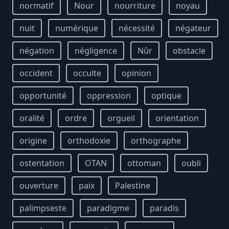
normatif
Nour
nourriture
noyau
nuit
numérique
nécessité
négateur
négation
négligence
Nûr
obstacle
occident
occulte
opinion
opportunité
oppression
optique
oralité
ordre
orgueil
orientation
origine
orthodoxie
orthographe
ostentation
OTAN
ottoman
oubli
ouverture
paix
Palestine
palimpseste
paradigme
paradis