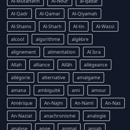
Al-Mutaffafin
Al-Nour
al-qadar
Al-Qadr
Al-Qamar
Al-Qiyamah
Al-Shams
Al-Sharh
Al-tin
Al-Wassi
alcool
algorithme
algèbre
alignement
alimentation
Al Isra
Allah
alliance
Allâh
allégeance
allégorie
alternative
amalgame
amana
ambiguité
ami
amour
Amérique
An-Najm
An-Naml
An-Nas
An-Naziat
anachronisme
analogie
analyse
ange
animal
ansab