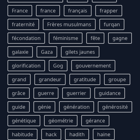
France
france
français
frapper
fraternité
Frères musulmans
furqan
fécondation
féminisme
fête
gagne
galaxie
Gaza
gilets jaunes
glorification
Gog
gouvernement
grand
grandeur
gratitude
groupe
grâce
guerre
guerrier
guidance
guide
génie
génération
générosité
génétique
géométrie
gérance
habitude
hack
hadith
haine