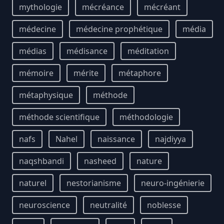
mythologie
mécréance
mécréant
médecine
médecine prophétique
média
médias
médisance
méditation
mémoire
mérite
métaphore
métaphysique
méthode
méthode scientifique
méthodologie
nafs
Nahel
naissance
najdiyya
naqshbandi
nasheed
nature
naturel
nestorianisme
neuro-ingénierie
neuroscience
neutralité
noblesse