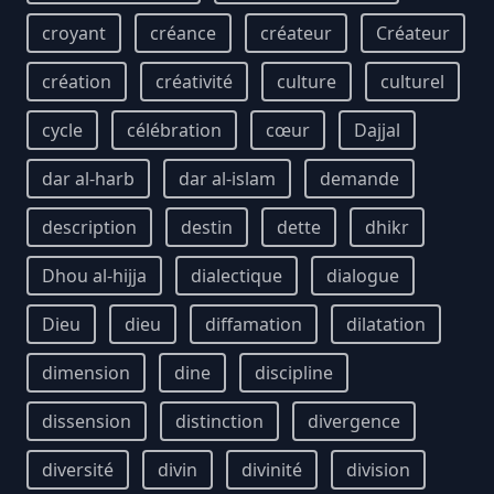
croyant
créance
créateur
Créateur
création
créativité
culture
culturel
cycle
célébration
cœur
Dajjal
dar al-harb
dar al-islam
demande
description
destin
dette
dhikr
Dhou al-hijja
dialectique
dialogue
Dieu
dieu
diffamation
dilatation
dimension
dine
discipline
dissension
distinction
divergence
diversité
divin
divinité
division