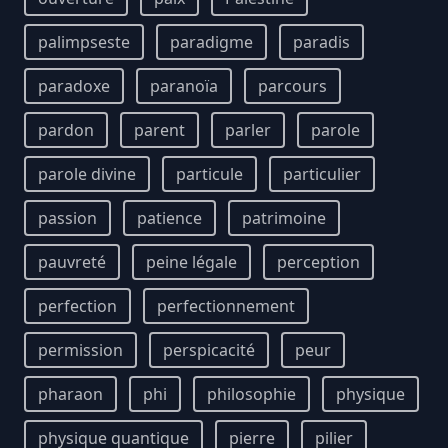
palimpseste
paradigme
paradis
paradoxe
paranoïa
parcours
pardon
parent
parler
parole
parole divine
particule
particulier
passion
patience
patrimoine
pauvreté
peine légale
perception
perfection
perfectionnement
permission
perspicacité
peur
pharaon
phi
philosophie
physique
physique quantique
pierre
pilier