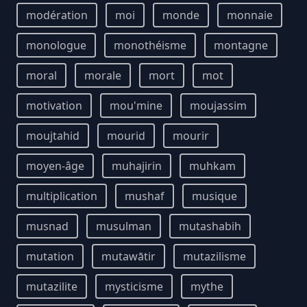
modération
moi
monde
monnaie
monologue
monothéisme
montagne
moral
morale
mort
mot
motivation
mou'mine
moujassim
moujtahid
mourid
mourir
moyen-âge
muhajirin
muhkam
multiplication
mushaf
musique
musnad
musulman
mutashabih
mutation
mutawātir
mutazilisme
mutazilite
mysticisme
mythe