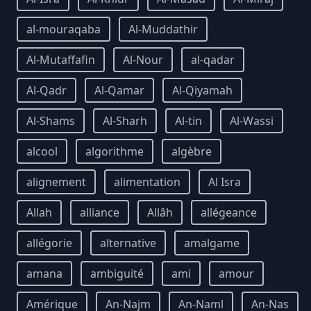
al-mouraqaba
Al-Muddathir
Al-Mutaffafin
Al-Nour
al-qadar
Al-Qadr
Al-Qamar
Al-Qiyamah
Al-Shams
Al-Sharh
Al-tin
Al-Wassi
alcool
algorithme
algèbre
alignement
alimentation
Al Isra
Allah
alliance
Allâh
allégeance
allégorie
alternative
amalgame
amana
ambiguité
ami
amour
Amérique
An-Najm
An-Naml
An-Nas