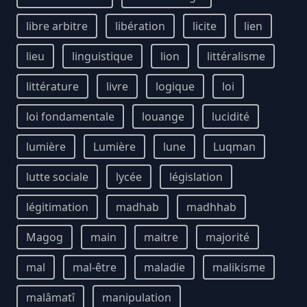
libre arbitre
libération
licite
lien
lieu
linguistique
lion
littéralisme
littérature
livre
logique
loi
loi fondamentale
louange
lucidité
lumière
Lumière
lune
Luqman
lutte sociale
lycée
législation
légitimation
madhab
madhhab
Magog
main
maitre
majorité
mal
mal-être
maladie
malikisme
malâmatî
manipulation