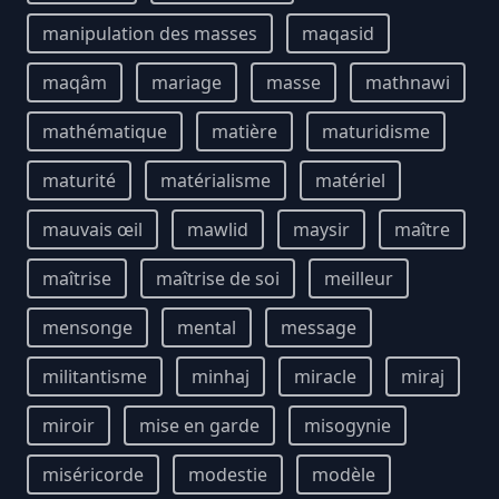
manipulation des masses
maqasid
maqâm
mariage
masse
mathnawi
mathématique
matière
maturidisme
maturité
matérialisme
matériel
mauvais œil
mawlid
maysir
maître
maîtrise
maîtrise de soi
meilleur
mensonge
mental
message
militantisme
minhaj
miracle
miraj
miroir
mise en garde
misogynie
miséricorde
modestie
modèle