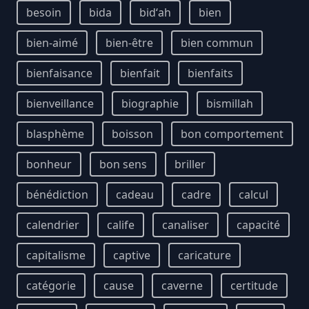
besoin
bida
bidʻah
bien
bien-aimé
bien-être
bien commun
bienfaisance
bienfait
bienfaits
bienveillance
biographie
bismillah
blasphème
boisson
bon comportement
bonheur
bon sens
briller
bénédiction
cadeau
cadre
calcul
calendrier
calife
canaliser
capacité
capitalisme
captive
caricature
catégorie
cause
caverne
certitude