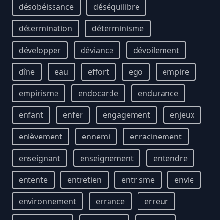
désobéissance
déséquilibre
détermination
déterminisme
développer
déviance
dévoilement
dîne
eau
effort
ego
empire
empirisme
endocarde
endurance
enfant
enfer
engagement
enjeux
enlèvement
ennemi
enracinement
enseignant
enseignement
entendre
entente
entretien
entrisme
envie
environnement
errance
erreur