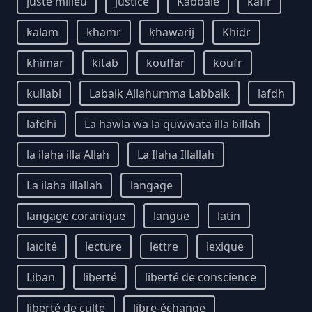
juste milieu
justice
Kabbale
kafir
kalam
khamr
khawarij
Khidr
khimar
kitab
kouffar
koufr
kullabi
Labaik Allahumma Labbaik
lafdh
lafdhi
La hawla wa la quwwata illa billah
la ilaha illa Allah
La Ilaha Illallah
La ilaha illallah
langage
langage coranique
langue
latin
laïcité
lecture
lettre
lexique
Liban
liberté
liberté de conscience
liberté de culte
libre-échange