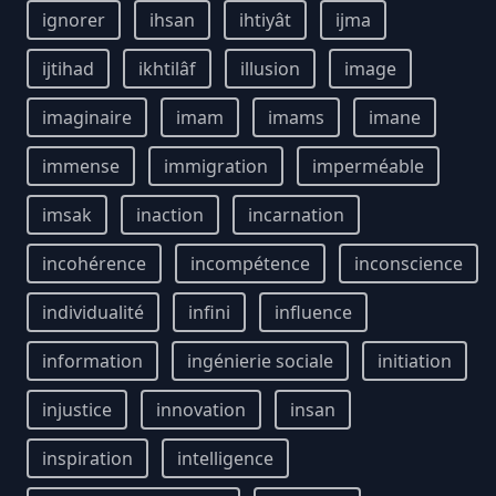
ignorer
ihsan
ihtiyât
ijma
ijtihad
ikhtilâf
illusion
image
imaginaire
imam
imams
imane
immense
immigration
imperméable
imsak
inaction
incarnation
incohérence
incompétence
inconscience
individualité
infini
influence
information
ingénierie sociale
initiation
injustice
innovation
insan
inspiration
intelligence