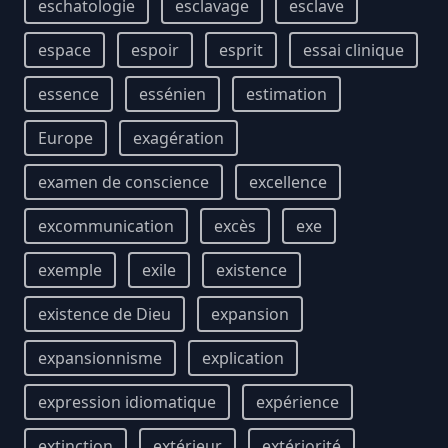
eschatologie
esclavage
esclave
espace
espoir
esprit
essai clinique
essence
essénien
estimation
Europe
exagération
examen de conscience
excellence
excommunication
excès
exe
exemple
exile
existence
existence de Dieu
expansion
expansionnisme
explication
expression idiomatique
expérience
extinction
extérieur
extériorité