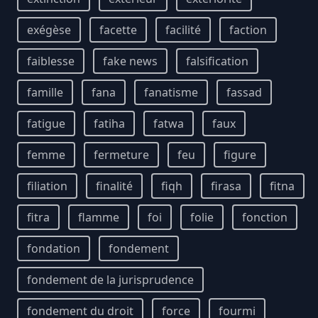
exégèse
facette
facilité
faction
faiblesse
fake news
falsification
famille
fana
fanatisme
fassad
fatigue
fatiha
fatwa
faux
femme
fermeture
feu
figure
filiation
finalité
fiqh
firasa
fitna
fitra
flamme
foi
folie
fonction
fondation
fondement
fondement de la jurisprudence
fondement du droit
force
fourmi