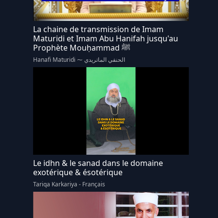
La chaine de transmission de Imam
Maturidi et Imam Abu Hanifah jusqu'au
Prophète Mouḥammad ﷺ
Hanafi Maturidi ⁓ الحنفي الماتريدي
Le idhn & le sanad dans le domaine
exotérique & ésotérique
Tariqa Karkariya - Français