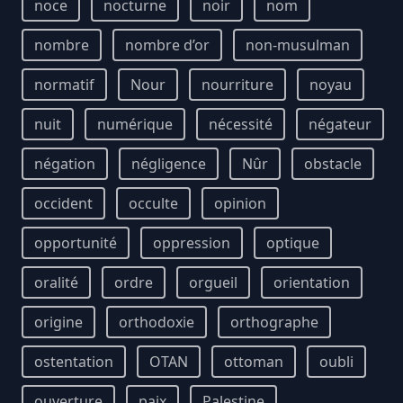
noce
nocturne
noir
nom
nombre
nombre d’or
non-musulman
normatif
Nour
nourriture
noyau
nuit
numérique
nécessité
négateur
négation
négligence
Nûr
obstacle
occident
occulte
opinion
opportunité
oppression
optique
oralité
ordre
orgueil
orientation
origine
orthodoxie
orthographe
ostentation
OTAN
ottoman
oubli
ouverture
paix
Palestine