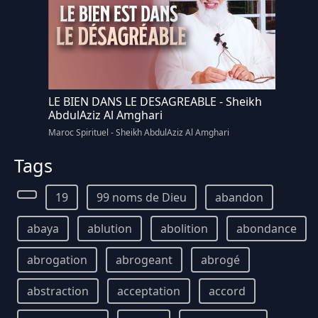
LE BIEN DANS LE DESAGREABLE - Sheikh
AbdulAziz Al Amghari
Maroc Spirituel - Sheikh AbdulAziz Al Amghari
Tags
19
99 noms de Dieu
abandon
abaya
ablution
abolition
abondance
abrogation
abrogeant
abrogé
abstraction
acceptation
accord