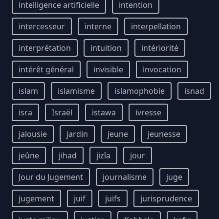
intelligence artificielle
intention
intercesseur
interne
interpellation
interprétation
intuition
intériorité
intérêt général
invisible
invocation
islam
islamisme
islamophobie
isnad
isra
Israël
istawa
ivresse
jalousie
jardin
jeune
jeunesse
jeûne
jihad
jizîa
jour
Jour du Jugement
journalisme
juge
jugement
juif
juifs
jurisprudence