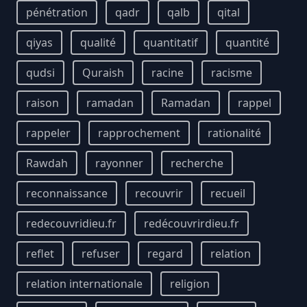
pénétration
qadr
qalb
qital
qiyas
qualité
quantitatif
quantité
qudsi
Quraish
racine
racisme
raison
ramadan
Ramadan
rappel
rappeler
rapprochement
rationalité
Rawdah
rayonner
recherche
reconnaissance
recouvrir
recueil
redecouvridieu.fr
redécouvrirdieu.fr
reflet
refuser
regard
relation
relation internationale
religion