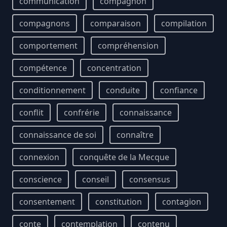
communication
compagnon
compagnons
comparaison
compilation
comportement
compréhension
compétence
concentration
conditionnement
conduite
confiance
conflit
confrérie
connaissance
connaissance de soi
connaître
connexion
conquête de la Mecque
conscience
conseil
consensus
consentement
constitution
contagion
conte
contemplation
contenu