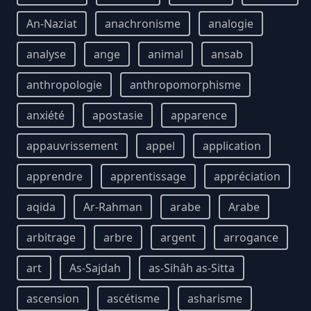
An-Naziat
anachronisme
analogie
analyse
ange
animal
ansab
anthropologie
anthropomorphisme
anxiété
apostasie
apparence
appauvrissement
appel
application
apprendre
apprentissage
appréciation
aqida
Ar-Rahman
arabe
Arabe
arbitrage
arbre
argent
arrogance
art
As-Sajdah
as-Sihâh as-Sitta
ascension
ascétisme
asharisme