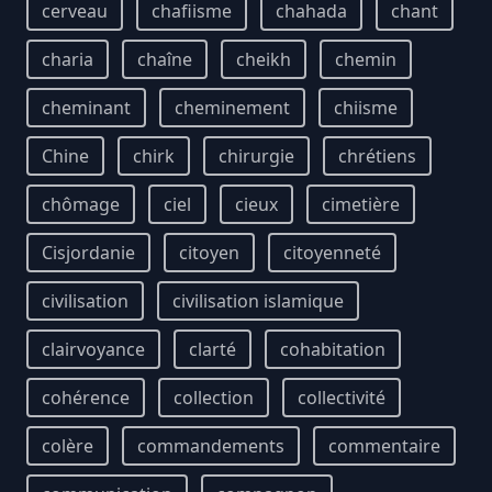
cerveau
chafiisme
chahada
chant
charia
chaîne
cheikh
chemin
cheminant
cheminement
chiisme
Chine
chirk
chirurgie
chrétiens
chômage
ciel
cieux
cimetière
Cisjordanie
citoyen
citoyenneté
civilisation
civilisation islamique
clairvoyance
clarté
cohabitation
cohérence
collection
collectivité
colère
commandements
commentaire