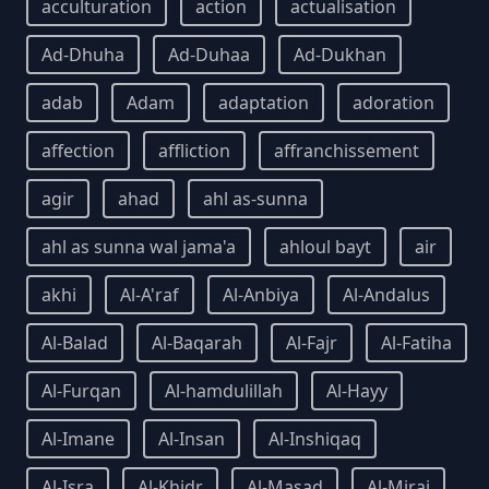
acculturation
action
actualisation
Ad-Dhuha
Ad-Duhaa
Ad-Dukhan
adab
Adam
adaptation
adoration
affection
affliction
affranchissement
agir
ahad
ahl as-sunna
ahl as sunna wal jama'a
ahloul bayt
air
akhi
Al-A'raf
Al-Anbiya
Al-Andalus
Al-Balad
Al-Baqarah
Al-Fajr
Al-Fatiha
Al-Furqan
Al-hamdulillah
Al-Hayy
Al-Imane
Al-Insan
Al-Inshiqaq
Al-Isra
Al-Khidr
Al-Masad
Al-Miraj