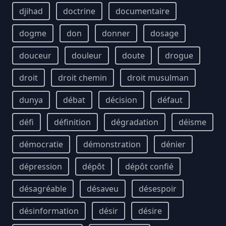
djihad
doctrine
documentaire
dogme
don
donner
dosage
douceur
douleur
doute
drogue
droit
droit chemin
droit musulman
dunya
débat
décision
défaut
défi
définition
dégradation
déisme
démocratie
démonstration
dénier
dépression
dépôt
dépôt confié
désagréable
désaveu
désespoir
désinformation
désir
désire