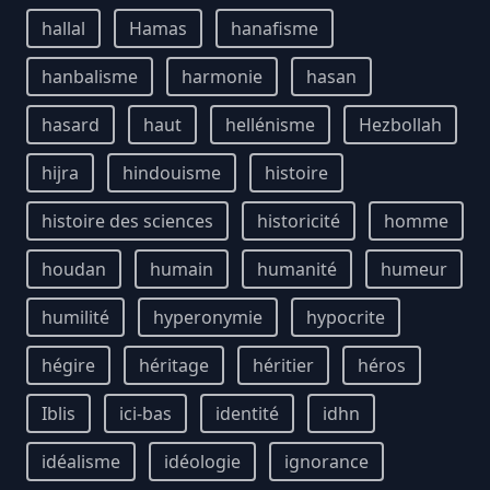
hallal
Hamas
hanafisme
hanbalisme
harmonie
hasan
hasard
haut
hellénisme
Hezbollah
hijra
hindouisme
histoire
histoire des sciences
historicité
homme
houdan
humain
humanité
humeur
humilité
hyperonymie
hypocrite
hégire
héritage
héritier
héros
Iblis
ici-bas
identité
idhn
idéalisme
idéologie
ignorance