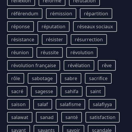
réflexion
réforme
réfutation
référendum
rémission
répartition
réponse
réputation
réseaux sociaux
résistance
résister
résurrection
réunion
réussite
révolution
révolution française
révélation
rêve
rôle
sabotage
sabre
sacrifice
sacré
sagesse
sahifa
saint
saison
salaf
salafisme
salafiyya
salawat
sanad
santé
satisfaction
savant
savants
savoir
scandale