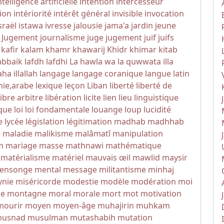
ntelligence artificielle
intention
intercesseur
tion
intériorité
intérêt général
invisible
invocation
sraël
istawa
ivresse
jalousie
jama'a
jardin
jeune
u Jugement
journalisme
juge
jugement
juif
juifs
kafir
kalam
khamr
khawarij
Khidr
khimar
kitab
abbaik
lafdh
lafdhi
La hawla wa la quwwata illa
aha illallah
langage
langage coranique
langue
latin
hie,arabe
lexique
leçon
Liban
liberté
liberté de
libre arbitre
libération
licite
lien
lieu
linguistique
que
loi
loi fondamentale
louange
loup
lucidité
e
lycée
législation
légitimation
madhab
madhhab
e
maladie
malikisme
malâmatî
manipulation
m
mariage
masse
mathnawi
mathématique
matérialisme
matériel
mauvais œil
mawlid
maysir
ensonge
mental
message
militantisme
minhaj
ynie
miséricorde
modestie
modèle
modération
moi
me
montagne
moral
morale
mort
mot
motivation
mourir
moyen
moyen-âge
muhajirin
muhkam
usnad
musulman
mutashabih
mutation