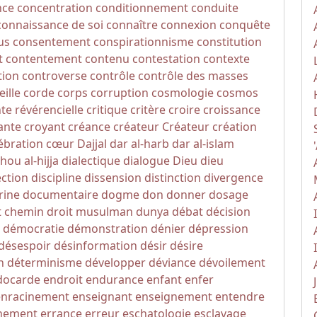
nce
concentration
conditionnement
conduite
connaissance de soi
connaître
connexion
conquête
us
consentement
conspirationnisme
constitution
t
contentement
contenu
contestation
contexte
tion
controverse
contrôle
contrôle des masses
eille
corde
corps
corruption
cosmologie
cosmos
nte révérencielle
critique
critère
croire
croissance
ante
croyant
créance
créateur
Créateur
création
ébration
cœur
Dajjal
dar al-harb
dar al-islam
hou al-hijja
dialectique
dialogue
Dieu
dieu
ection
discipline
dissension
distinction
divergence
rine
documentaire
dogme
don
donner
dosage
t chemin
droit musulman
dunya
débat
décision
démocratie
démonstration
dénier
dépression
désespoir
désinformation
désir
désire
n
déterminisme
développer
déviance
dévoilement
docarde
endroit
endurance
enfant
enfer
enracinement
enseignant
enseignement
entendre
nement
errance
erreur
eschatologie
esclavage