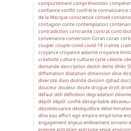
comportement
compréhension
compéte
confiance
conflit
confrérie
connaissance
de la Mecque
conscience
conseil
consens
contagion
conte
contemplation
contenan
contradiction
contrainte
contrat
contribu
convenance
conversion
Coran
coran
corb
couper
couple
covid
covid-19
crainte
crai
croyance
croyance aidante
croyance limit
créativité
culture
culturel
cycle
céleste
cél
demande
description
destin
dette
dhikr
D
diffamation
dilatation
dimension
dine
dir
diversité
divin
divinité
division
djihad
doct
douceur
douleur
doute
drogue
droit
droi
défaut
défi
définition
dégradation
déisme
dépôt
dépôt confié
désagréable
désaveu
désobéissance
déséquilibre
déterminatio
dîne
eau
effort
ego
empire
empirisme
en
engagement
enjeux
enlèvement
ennemi
entente
entretien
entrisme
envie
environ