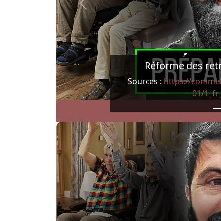
Previous
Réforme des retrai
Sources :
https://commis
01/1_fr