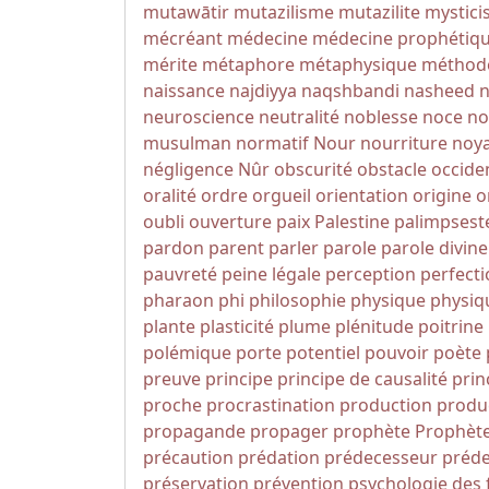
mutawātir
mutazilisme
mutazilite
mystic
mécréant
médecine
médecine prophétiq
mérite
métaphore
métaphysique
méthod
naissance
najdiyya
naqshbandi
nasheed
n
neuroscience
neutralité
noblesse
noce
no
musulman
normatif
Nour
nourriture
noy
négligence
Nûr
obscurité
obstacle
occide
oralité
ordre
orgueil
orientation
origine
o
oubli
ouverture
paix
Palestine
palimpsest
pardon
parent
parler
parole
parole divine
pauvreté
peine légale
perception
perfect
pharaon
phi
philosophie
physique
physiq
plante
plasticité
plume
plénitude
poitrine
polémique
porte
potentiel
pouvoir
poète
preuve
principe
principe de causalité
prin
proche
procrastination
production
produc
propagande
propager
prophète
Prophèt
précaution
prédation
prédecesseur
préde
préservation
prévention
psychologie des 