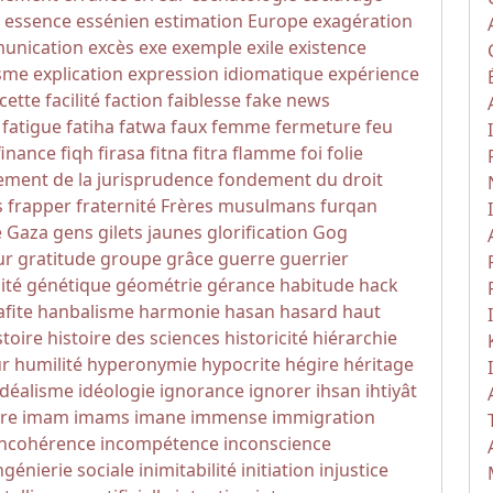
essence
essénien
estimation
Europe
exagération
unication
excès
exe
exemple
exile
existence
sme
explication
expression idiomatique
expérience
cette
facilité
faction
faiblesse
fake news
fatigue
fatiha
fatwa
faux
femme
fermeture
feu
finance
fiqh
firasa
fitna
fitra
flamme
foi
folie
ment de la jurisprudence
fondement du droit
s
frapper
fraternité
Frères musulmans
furqan
e
Gaza
gens
gilets jaunes
glorification
Gog
ur
gratitude
groupe
grâce
guerre
guerrier
ité
génétique
géométrie
gérance
habitude
hack
fite
hanbalisme
harmonie
hasan
hasard
haut
stoire
histoire des sciences
historicité
hiérarchie
r
humilité
hyperonymie
hypocrite
hégire
héritage
idéalisme
idéologie
ignorance
ignorer
ihsan
ihtiyât
re
imam
imams
imane
immense
immigration
incohérence
incompétence
inconscience
ngénierie sociale
inimitabilité
initiation
injustice