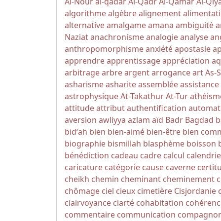
Al-Nour
al-qadar
Al-Qadr
Al-Qamar
Al-Qi
algorithme
algèbre
alignement
alimentat
alternative
amalgame
amana
ambiguité
a
Naziat
anachronisme
analogie
analyse
an
anthropomorphisme
anxiété
apostasie
a
apprendre
apprentissage
appréciation
aq
arbitrage
arbre
argent
arrogance
art
As-
asharisme
asharite
assemblée
assistance
astrophysique
At-Takathur
At-Tur
athéism
attitude
attribut
authentification
automat
aversion
awliyya
azlam
aïd
Badr
Bagdad
b
bidʻah
bien
bien-aimé
bien-être
bien com
biographie
bismillah
blasphème
boisson
bénédiction
cadeau
cadre
calcul
calendrie
caricature
catégorie
cause
caverne
certit
cheikh
chemin
cheminant
cheminement
c
chômage
ciel
cieux
cimetière
Cisjordanie
clairvoyance
clarté
cohabitation
cohérenc
commentaire
communication
compagno