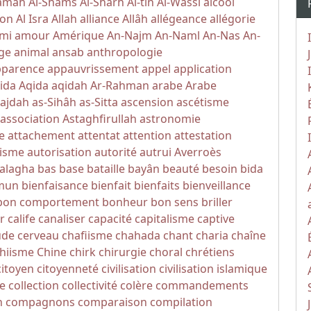
yamah
Al-Shams
Al-Sharh
Al-tin
Al-Wassi
alcool
ion
Al Isra
Allah
alliance
Allâh
allégeance
allégorie
mi
amour
Amérique
An-Najm
An-Naml
An-Nas
An-
ge
animal
ansab
anthropologie
pparence
appauvrissement
appel
application
ida
Aqida
aqidah
Ar-Rahman
arabe
Arabe
Sajdah
as-Sihâh as-Sitta
ascension
ascétisme
association
Astaghfirullah
astronomie
e
attachement
attentat
attention
attestation
isme
autorisation
autorité
autrui
Averroès
alagha
bas
base
bataille
bayân
beauté
besoin
bida
mun
bienfaisance
bienfait
bienfaits
bienveillance
bon comportement
bonheur
bon sens
briller
r
calife
canaliser
capacité
capitalisme
captive
ude
cerveau
chafiisme
chahada
chant
charia
chaîne
hiisme
Chine
chirk
chirurgie
choral
chrétiens
citoyen
citoyenneté
civilisation
civilisation islamique
e
collection
collectivité
colère
commandements
n
compagnons
comparaison
compilation