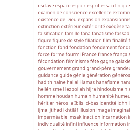
esclave
espace
espoir
esprit
essai clinique
examen de conscience
excellence
excomm
existence de Dieu
expansion
expansionni
extinction
extérieur
extériorité
exégèse
fa
falsification
famille
fana
fanatisme
fassad
figure
figure de style
filiation
film
finalité
fonction
fond
fondation
fondement
fonde
force
forme
fourmi
France
france
françai
fécondation
féminisme
fête
gagne
galaxi
gouvernement
grand
grand-père
grande
guidance
guide
génie
génération
généros
hadith
haine
hallal
Hamas
hanafisme
hana
hellénisme
Hezbollah
hijra
hindouisme
hi
homme
houdan
humain
humanité
humeu
héritier
héros
ia
Iblis
ici-bas
identité
idhn
ijma
ijtihad
ikhtilâf
illusion
image
imaginai
imperméable
imsak
inaction
incarnation
individualité
infini
influence
information
i