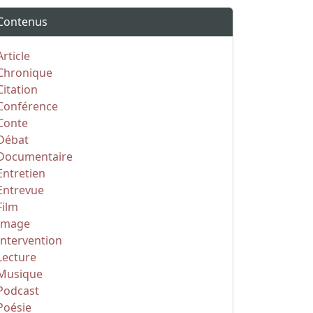
Contenus
Article
Chronique
Citation
Conférence
Conte
Débat
Documentaire
Entretien
Entrevue
Film
Image
Intervention
Lecture
Musique
Podcast
Poésie