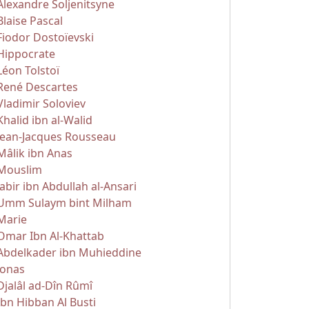
Alexandre Soljenitsyne
Blaise Pascal
Fiodor Dostoïevski
Hippocrate
Léon Tolstoï
René Descartes
Vladimir Soloviev
Khalid ibn al-Walid
Jean-Jacques Rousseau
Mâlik ibn Anas
Mouslim
Jabir ibn Abdullah al-Ansari
Umm Sulaym bint Milham
Marie
Omar Ibn Al-Khattab
Abdelkader ibn Muhieddine
Jonas
Djalâl ad-Dîn Rûmî
Ibn Hibban Al Busti