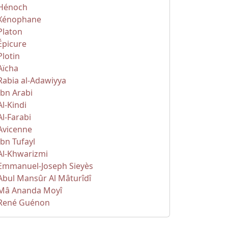
Hénoch
Xénophane
Platon
Épicure
Plotin
Aïcha
Rabia al-Adawiyya
Ibn Arabi
Al-Kindi
Al-Farabi
Avicenne
Ibn Tufayl
Al-Khwarizmi
Emmanuel-Joseph Sieyès
Abul Mansûr Al Mâturîdî
Mâ Ananda Moyî
René Guénon