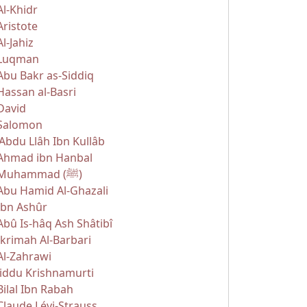
Al-Khidr
Aristote
Al-Jahiz
Luqman
Abu Bakr as-Siddiq
Hassan al-Basri
David
Salomon
'Abdu Llâh Ibn Kullâb
Ahmad ibn Hanbal
Muhammad (ﷺ)
Abu Hamid Al-Ghazali
Ibn Ashûr
Abû Is-hâq Ash Shâtibî
Ikrimah Al-Barbari
Al-Zahrawi
Jiddu Krishnamurti
Bilal Ibn Rabah
Claude Lévi-Strauss