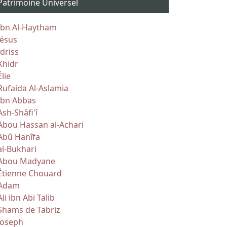
Patrimoine Universel
Ibn Al-Haytham
Jésus
Idriss
Khidr
Élie
Rufaida Al-Aslamia
Ibn Abbas
Ash-Shâfi'î
Abou Hassan al-Achari
Abû Hanîfa
al-Bukhari
Abou Madyane
Étienne Chouard
Adam
Ali ibn Abi Talib
Shams de Tabriz
Joseph