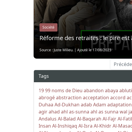
Société
Réforme des retraites : le pire est 
Source : Juste Milieu.
|
Ajouté le 17/08/2023
Précéde
Tags
19
99 noms de Dieu
abandon
abaya
ablut
abrogé
abstraction
acceptation
accord
ac
Duhaa
Ad-Dukhan
adab
Adam
adaptation
agir
ahad
ahl as-sunna
ahl as sunna wal j
Andalus
Al-Balad
Al-Baqarah
Al-Fajr
Al-Fat
Insan
Al-Inshiqaq
Al-Isra
Al-Khidr
Al-Masa