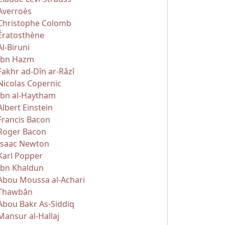
Averroès
Christophe Colomb
Ératosthène
Al-Biruni
Ibn Hazm
Fakhr ad-Dîn ar-Râzî
Nicolas Copernic
Ibn al-Haytham
Albert Einstein
Francis Bacon
Roger Bacon
Isaac Newton
Karl Popper
Ibn Khaldun
Abou Moussa al-Achari
Thawbân
Abou Bakr As-Siddiq
Mansur al-Hallaj