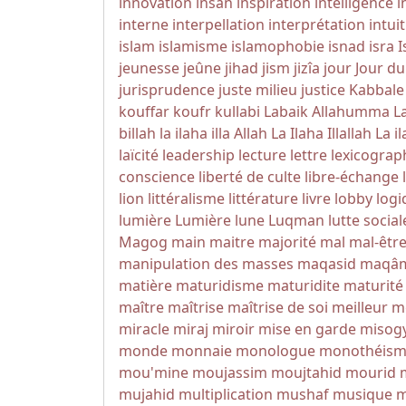
innovation
insan
inspiration
intelligence
i
interne
interpellation
interprétation
intui
islam
islamisme
islamophobie
isnad
isra
I
jeunesse
jeûne
jihad
jism
jizîa
jour
Jour d
jurisprudence
juste milieu
justice
Kabbale
kouffar
koufr
kullabi
Labaik Allahumma L
billah
la ilaha illa Allah
La Ilaha Illallah
La il
laïcité
leadership
lecture
lettre
lexicograp
conscience
liberté de culte
libre-échange
lion
littéralisme
littérature
livre
lobby
logi
lumière
Lumière
lune
Luqman
lutte social
Magog
main
maitre
majorité
mal
mal-êtr
manipulation des masses
maqasid
maqâ
matière
maturidisme
maturidite
maturité
maître
maîtrise
maîtrise de soi
meilleur
m
miracle
miraj
miroir
mise en garde
misog
monde
monnaie
monologue
monothéis
mou'mine
moujassim
moujtahid
mourid
mujahid
multiplication
mushaf
musique
m