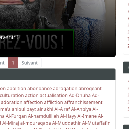
avenir !
nt
1
Suivant
ion
abolition
abondance
abrogation
abrogeant
culturation
action
actualisation
Ad-Dhuha
Ad-
adoration
affection
affliction
affranchissement
ama'a
ahloul bayt
air
akhi
Al-A'raf
Al-Anbiya
Al-
iha
Al-Furqan
Al-hamdulillah
Al-Hayy
Al-Imane
Al-
d
Al-Miraj
al-mouraqaba
Al-Muddathir
Al-Mutaffafin