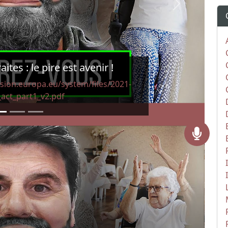
Next
tes : le pire est avenir !
sion.europa.eu/system/files/2021-
_act_part1_v2.pdf