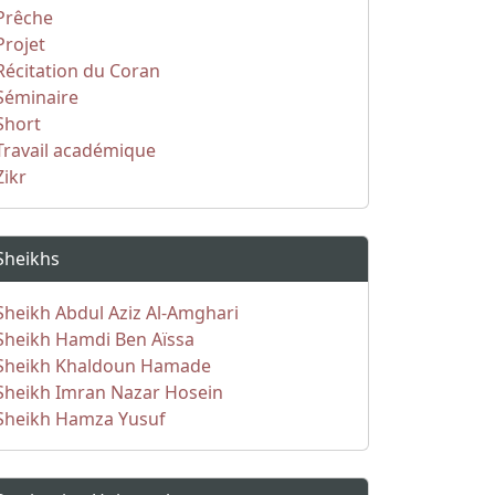
Prêche
Projet
Récitation du Coran
Séminaire
Short
Travail académique
Zikr
Sheikhs
Sheikh Abdul Aziz Al-Amghari
Sheikh Hamdi Ben Aïssa
Sheikh Khaldoun Hamade
Sheikh Imran Nazar Hosein
Sheikh Hamza Yusuf