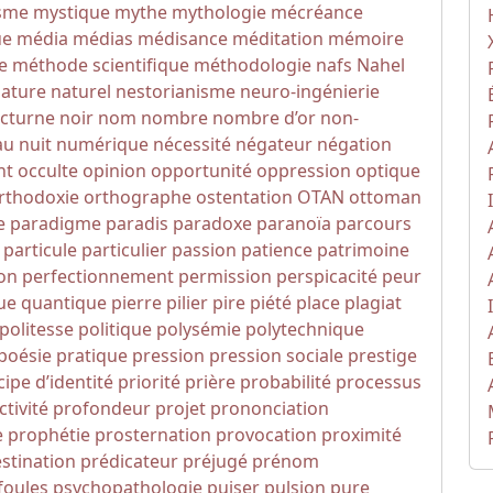
isme
mystique
mythe
mythologie
mécréance
ue
média
médias
médisance
méditation
mémoire
e
méthode scientifique
méthodologie
nafs
Nahel
ature
naturel
nestorianisme
neuro-ingénierie
cturne
noir
nom
nombre
nombre d’or
non-
au
nuit
numérique
nécessité
négateur
négation
nt
occulte
opinion
opportunité
oppression
optique
rthodoxie
orthographe
ostentation
OTAN
ottoman
e
paradigme
paradis
paradoxe
paranoïa
parcours
particule
particulier
passion
patience
patrimoine
ion
perfectionnement
permission
perspicacité
peur
ue quantique
pierre
pilier
pire
piété
place
plagiat
politesse
politique
polysémie
polytechnique
poésie
pratique
pression
pression sociale
prestige
cipe d’identité
priorité
prière
probabilité
processus
tivité
profondeur
projet
prononciation
e
prophétie
prosternation
provocation
proximité
stination
prédicateur
préjugé
prénom
foules
psychopathologie
puiser
pulsion
pure