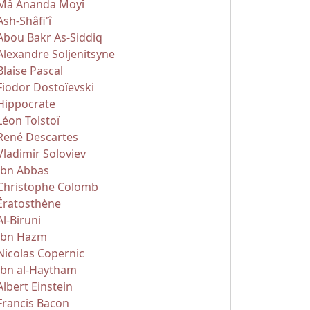
Mâ Ananda Moyî
Ash-Shâfi'î
Abou Bakr As-Siddiq
Alexandre Soljenitsyne
Blaise Pascal
Fiodor Dostoïevski
Hippocrate
Léon Tolstoï
René Descartes
Vladimir Soloviev
Ibn Abbas
Christophe Colomb
Ératosthène
Al-Biruni
Ibn Hazm
Nicolas Copernic
Ibn al-Haytham
Albert Einstein
Francis Bacon