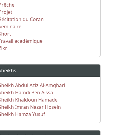
Prêche
Projet
Récitation du Coran
Séminaire
Short
Travail académique
Zikr
Sheikhs
Sheikh Abdul Aziz Al-Amghari
Sheikh Hamdi Ben Aïssa
Sheikh Khaldoun Hamade
Sheikh Imran Nazar Hosein
Sheikh Hamza Yusuf