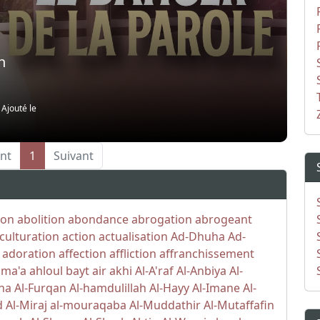
h
|
Ajouté le
nt
1
Suivant
ion
abolition
abondance
abrogation
abrogeant
culturation
action
actualisation
Ad-Dhuha
Ad-
adoration
affection
affliction
affranchissement
ama'a
ahloul bayt
air
akhi
Al-A'raf
Al-Anbiya
Al-
iha
Al-Furqan
Al-hamdulillah
Al-Hayy
Al-Imane
Al-
d
Al-Miraj
al-mouraqaba
Al-Muddathir
Al-Mutaffafin