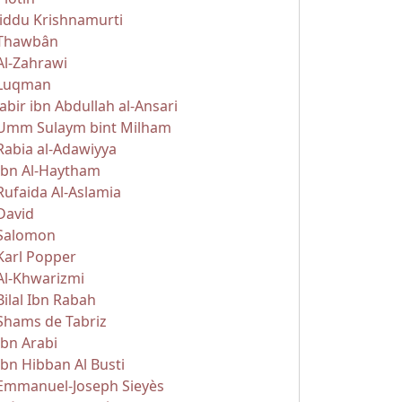
Jiddu Krishnamurti
Thawbân
Al-Zahrawi
Luqman
Jabir ibn Abdullah al-Ansari
Umm Sulaym bint Milham
Rabia al-Adawiyya
Ibn Al-Haytham
Rufaida Al-Aslamia
David
Salomon
Karl Popper
Al-Khwarizmi
Bilal Ibn Rabah
Shams de Tabriz
Ibn Arabi
Ibn Hibban Al Busti
Emmanuel-Joseph Sieyès