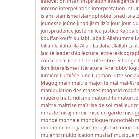
innovation
insan
inspiration
intelligence
i
interne
interpellation
interprétation
intui
islam
islamisme
islamophobie
isnad
isra
I
jeunesse
jeûne
jihad
jism
jizîa
jour
Jour d
jurisprudence
juste milieu
justice
Kabbale
kouffar
koufr
kullabi
Labaik Allahumma L
billah
la ilaha illa Allah
La Ilaha Illallah
La il
laïcité
leadership
lecture
lettre
lexicograp
conscience
liberté de culte
libre-échange
lion
littéralisme
littérature
livre
lobby
logi
lumière
Lumière
lune
Luqman
lutte social
Magog
main
maitre
majorité
mal
mal-êtr
manipulation des masses
maqasid
maqâ
matière
maturidisme
maturidite
maturité
maître
maîtrise
maîtrise de soi
meilleur
m
miracle
miraj
miroir
mise en garde
misog
monde
monnaie
monologue
monothéis
mou'mine
moujassim
moujtahid
mourid
mujahid
multiplication
mushaf
musique
m