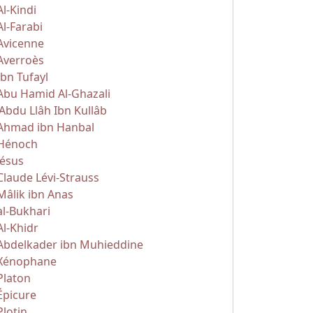
Al-Kindi
Al-Farabi
Avicenne
Averroès
Ibn Tufayl
Abu Hamid Al-Ghazali
'Abdu Llâh Ibn Kullâb
Ahmad ibn Hanbal
Hénoch
Jésus
Claude Lévi-Strauss
Mâlik ibn Anas
al-Bukhari
Al-Khidr
Abdelkader ibn Muhieddine
Xénophane
Platon
Épicure
Plotin