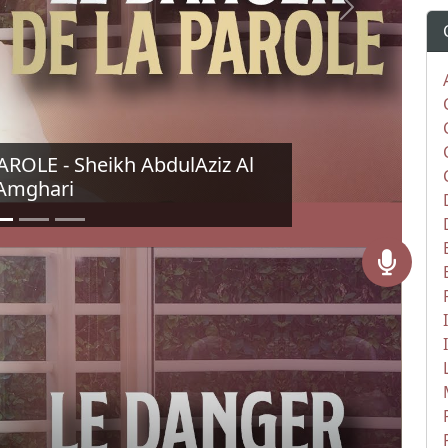
Next
ROLE - Sheikh AbdulAziz Al
Amghari