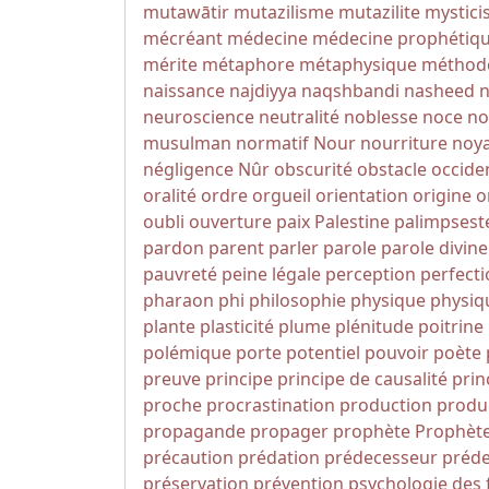
mutawātir
mutazilisme
mutazilite
mystic
mécréant
médecine
médecine prophétiq
mérite
métaphore
métaphysique
méthod
naissance
najdiyya
naqshbandi
nasheed
n
neuroscience
neutralité
noblesse
noce
no
musulman
normatif
Nour
nourriture
noy
négligence
Nûr
obscurité
obstacle
occide
oralité
ordre
orgueil
orientation
origine
o
oubli
ouverture
paix
Palestine
palimpsest
pardon
parent
parler
parole
parole divine
pauvreté
peine légale
perception
perfect
pharaon
phi
philosophie
physique
physiq
plante
plasticité
plume
plénitude
poitrine
polémique
porte
potentiel
pouvoir
poète
preuve
principe
principe de causalité
prin
proche
procrastination
production
produc
propagande
propager
prophète
Prophèt
précaution
prédation
prédecesseur
préde
préservation
prévention
psychologie des 