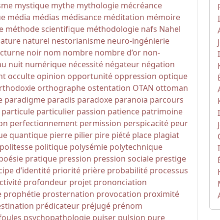
isme
mystique
mythe
mythologie
mécréance
ue
média
médias
médisance
méditation
mémoire
e
méthode scientifique
méthodologie
nafs
Nahel
ature
naturel
nestorianisme
neuro-ingénierie
cturne
noir
nom
nombre
nombre d’or
non-
au
nuit
numérique
nécessité
négateur
négation
nt
occulte
opinion
opportunité
oppression
optique
rthodoxie
orthographe
ostentation
OTAN
ottoman
e
paradigme
paradis
paradoxe
paranoïa
parcours
particule
particulier
passion
patience
patrimoine
ion
perfectionnement
permission
perspicacité
peur
ue quantique
pierre
pilier
pire
piété
place
plagiat
politesse
politique
polysémie
polytechnique
poésie
pratique
pression
pression sociale
prestige
cipe d’identité
priorité
prière
probabilité
processus
tivité
profondeur
projet
prononciation
e
prophétie
prosternation
provocation
proximité
stination
prédicateur
préjugé
prénom
foules
psychopathologie
puiser
pulsion
pure