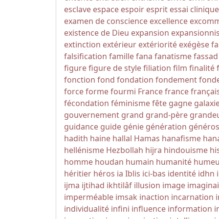
esclave
espace
espoir
esprit
essai clinique
examen de conscience
excellence
excomm
existence de Dieu
expansion
expansionni
extinction
extérieur
extériorité
exégèse
fa
falsification
famille
fana
fanatisme
fassad
figure
figure de style
filiation
film
finalité
fonction
fond
fondation
fondement
fonde
force
forme
fourmi
France
france
françai
fécondation
féminisme
fête
gagne
galaxi
gouvernement
grand
grand-père
grande
guidance
guide
génie
génération
généros
hadith
haine
hallal
Hamas
hanafisme
hana
hellénisme
Hezbollah
hijra
hindouisme
hi
homme
houdan
humain
humanité
humeu
héritier
héros
ia
Iblis
ici-bas
identité
idhn
ijma
ijtihad
ikhtilâf
illusion
image
imaginai
imperméable
imsak
inaction
incarnation
individualité
infini
influence
information
i