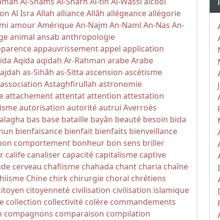
yamah
Al-Shams
Al-Sharh
Al-tin
Al-Wassi
alcool
ion
Al Isra
Allah
alliance
Allâh
allégeance
allégorie
mi
amour
Amérique
An-Najm
An-Naml
An-Nas
An-
ge
animal
ansab
anthropologie
pparence
appauvrissement
appel
application
ida
Aqida
aqidah
Ar-Rahman
arabe
Arabe
Sajdah
as-Sihâh as-Sitta
ascension
ascétisme
association
Astaghfirullah
astronomie
e
attachement
attentat
attention
attestation
isme
autorisation
autorité
autrui
Averroès
alagha
bas
base
bataille
bayân
beauté
besoin
bida
mun
bienfaisance
bienfait
bienfaits
bienveillance
bon comportement
bonheur
bon sens
briller
r
calife
canaliser
capacité
capitalisme
captive
ude
cerveau
chafiisme
chahada
chant
charia
chaîne
hiisme
Chine
chirk
chirurgie
choral
chrétiens
citoyen
citoyenneté
civilisation
civilisation islamique
e
collection
collectivité
colère
commandements
n
compagnons
comparaison
compilation