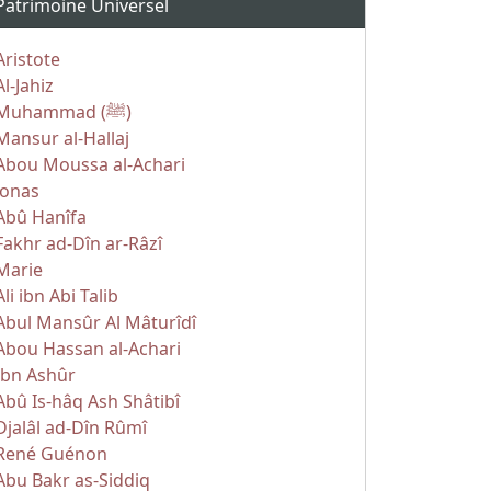
Patrimoine Universel
Aristote
Al-Jahiz
Muhammad (ﷺ)
Mansur al-Hallaj
Abou Moussa al-Achari
Jonas
Abû Hanîfa
Fakhr ad-Dîn ar-Râzî
Marie
Ali ibn Abi Talib
Abul Mansûr Al Mâturîdî
Abou Hassan al-Achari
Ibn Ashûr
Abû Is-hâq Ash Shâtibî
Djalâl ad-Dîn Rûmî
René Guénon
Abu Bakr as-Siddiq