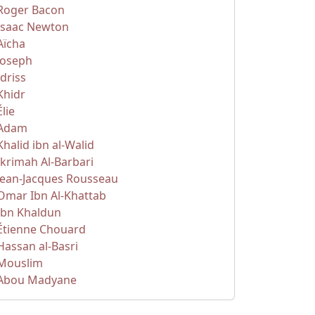
Roger Bacon
Isaac Newton
Aïcha
Joseph
Idriss
Khidr
Élie
Adam
Khalid ibn al-Walid
Ikrimah Al-Barbari
Jean-Jacques Rousseau
Omar Ibn Al-Khattab
Ibn Khaldun
Étienne Chouard
Hassan al-Basri
Mouslim
Abou Madyane