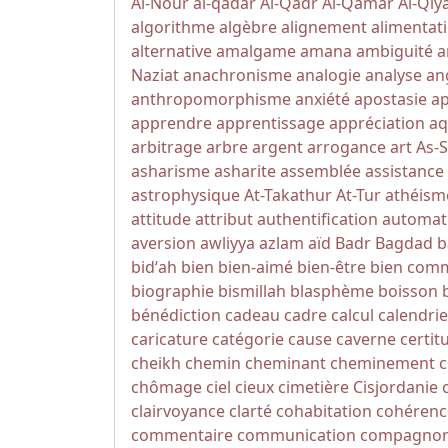
Al-Nour
al-qadar
Al-Qadr
Al-Qamar
Al-Qi
algorithme
algèbre
alignement
alimentat
alternative
amalgame
amana
ambiguité
a
Naziat
anachronisme
analogie
analyse
an
anthropomorphisme
anxiété
apostasie
a
apprendre
apprentissage
appréciation
aq
arbitrage
arbre
argent
arrogance
art
As-
asharisme
asharite
assemblée
assistance
astrophysique
At-Takathur
At-Tur
athéism
attitude
attribut
authentification
automat
aversion
awliyya
azlam
aïd
Badr
Bagdad
b
bidʻah
bien
bien-aimé
bien-être
bien com
biographie
bismillah
blasphème
boisson
bénédiction
cadeau
cadre
calcul
calendrie
caricature
catégorie
cause
caverne
certit
cheikh
chemin
cheminant
cheminement
c
chômage
ciel
cieux
cimetière
Cisjordanie
clairvoyance
clarté
cohabitation
cohérenc
commentaire
communication
compagno