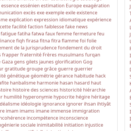
essence
essénien
estimation
Europe
exagération
unication
excès
exe
exemple
exile
existence
sme
explication
expression idiomatique
expérience
cette
facilité
faction
faiblesse
fake news
fatigue
fatiha
fatwa
faux
femme
fermeture
feu
finance
fiqh
firasa
fitna
fitra
flamme
foi
folie
ment de la jurisprudence
fondement du droit
s
frapper
fraternité
Frères musulmans
furqan
e
Gaza
gens
gilets jaunes
glorification
Gog
ur
gratitude
groupe
grâce
guerre
guerrier
ité
génétique
géométrie
gérance
habitude
hack
fite
hanbalisme
harmonie
hasan
hasard
haut
stoire
histoire des sciences
historicité
hiérarchie
r
humilité
hyperonymie
hypocrite
hégire
héritage
idéalisme
idéologie
ignorance
ignorer
ihsan
ihtiyât
re
imam
imams
imane
immense
immigration
incohérence
incompétence
inconscience
ngénierie sociale
inimitabilité
initiation
injustice