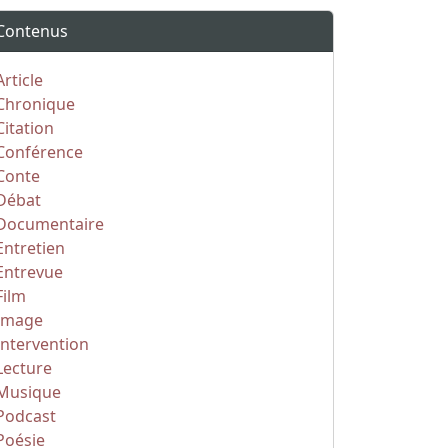
Contenus
Article
Chronique
Citation
Conférence
Conte
Débat
Documentaire
Entretien
Entrevue
Film
Image
Intervention
Lecture
Musique
Podcast
Poésie