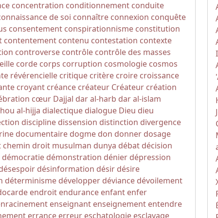
nce
concentration
conditionnement
conduite
connaissance de soi
connaître
connexion
conquête
us
consentement
conspirationnisme
constitution
t
contentement
contenu
contestation
contexte
tion
controverse
contrôle
contrôle des masses
eille
corde
corps
corruption
cosmologie
cosmos
nte révérencielle
critique
critère
croire
croissance
ante
croyant
créance
créateur
Créateur
création
ébration
cœur
Dajjal
dar al-harb
dar al-islam
hou al-hijja
dialectique
dialogue
Dieu
dieu
ection
discipline
dissension
distinction
divergence
rine
documentaire
dogme
don
donner
dosage
t chemin
droit musulman
dunya
débat
décision
démocratie
démonstration
dénier
dépression
désespoir
désinformation
désir
désire
n
déterminisme
développer
déviance
dévoilement
docarde
endroit
endurance
enfant
enfer
enracinement
enseignant
enseignement
entendre
nement
errance
erreur
eschatologie
esclavage