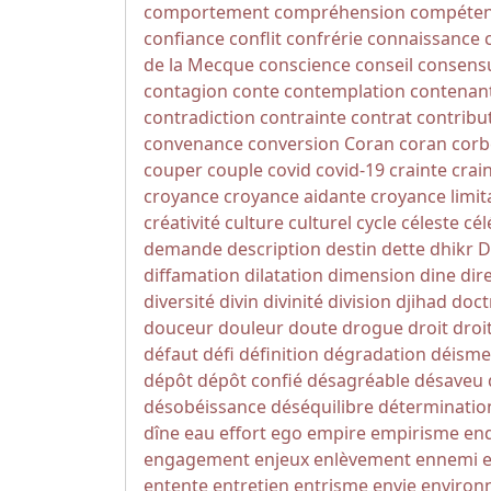
comportement
compréhension
compéte
confiance
conflit
confrérie
connaissance
de la Mecque
conscience
conseil
consens
contagion
conte
contemplation
contenan
contradiction
contrainte
contrat
contribu
convenance
conversion
Coran
coran
corb
couper
couple
covid
covid-19
crainte
crai
croyance
croyance aidante
croyance limit
créativité
culture
culturel
cycle
céleste
cél
demande
description
destin
dette
dhikr
D
diffamation
dilatation
dimension
dine
dir
diversité
divin
divinité
division
djihad
doct
douceur
douleur
doute
drogue
droit
droi
défaut
défi
définition
dégradation
déisme
dépôt
dépôt confié
désagréable
désaveu
désobéissance
déséquilibre
déterminatio
dîne
eau
effort
ego
empire
empirisme
en
engagement
enjeux
enlèvement
ennemi
entente
entretien
entrisme
envie
environ