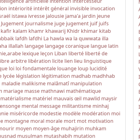
ntelligence artificielle
intention
intercesseur
tion
intériorité
intérêt général
invisible
invocation
sraël
istawa
ivresse
jalousie
jama'a
jardin
jeune
u Jugement
journalisme
juge
jugement
juif
juifs
kafir
kalam
khamr
khawarij
Khidr
khimar
kitab
abbaik
lafdh
lafdhi
La hawla wa la quwwata illa
aha illallah
langage
langage coranique
langue
latin
hie,arabe
lexique
leçon
Liban
liberté
liberté de
libre arbitre
libération
licite
lien
lieu
linguistique
que
loi
loi fondamentale
louange
loup
lucidité
e
lycée
législation
légitimation
madhab
madhhab
e
maladie
malikisme
malâmatî
manipulation
m
mariage
masse
mathnawi
mathématique
matérialisme
matériel
mauvais œil
mawlid
maysir
ensonge
mental
message
militantisme
minhaj
ynie
miséricorde
modestie
modèle
modération
moi
me
montagne
moral
morale
mort
mot
motivation
mourir
moyen
moyen-âge
muhajirin
muhkam
usnad
musulman
mutashabih
mutation