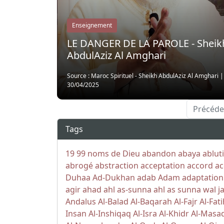
Enseignement
LE DANGER DE LA PAROLE - Sheik
AbdulAziz Al Amghari
Source : Maroc Spirituel - Sheikh AbdulAziz Al Amghari
30/04/2025
Précéde
Tags
19
99 noms de Dieu
abandon
abaya
ablut
abrogé
abstraction
acceptation
accord
ac
Duhaa
Ad-Dukhan
adab
Adam
adaptation
agir
ahad
ahl as-sunna
ahl as sunna wal j
Andalus
Al-Balad
Al-Baqarah
Al-Fajr
Al-Fat
Insan
Al-Inshiqaq
Al-Isra
Al-Khidr
Al-Masa