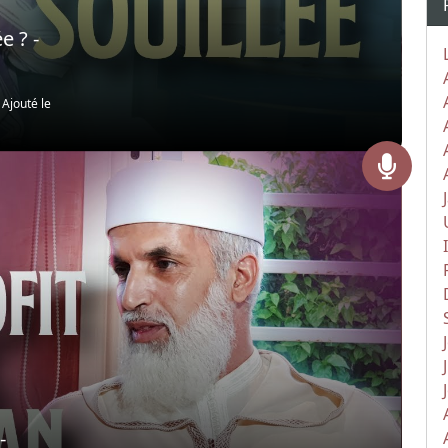
e ? -
|
Ajouté le
-