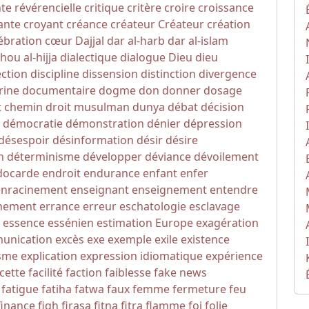
nte révérencielle
critique
critère
croire
croissance
ante
croyant
créance
créateur
Créateur
création
ébration
cœur
Dajjal
dar al-harb
dar al-islam
hou al-hijja
dialectique
dialogue
Dieu
dieu
ection
discipline
dissension
distinction
divergence
rine
documentaire
dogme
don
donner
dosage
t chemin
droit musulman
dunya
débat
décision
démocratie
démonstration
dénier
dépression
désespoir
désinformation
désir
désire
n
déterminisme
développer
déviance
dévoilement
docarde
endroit
endurance
enfant
enfer
enracinement
enseignant
enseignement
entendre
nement
errance
erreur
eschatologie
esclavage
essence
essénien
estimation
Europe
exagération
unication
excès
exe
exemple
exile
existence
sme
explication
expression idiomatique
expérience
cette
facilité
faction
faiblesse
fake news
fatigue
fatiha
fatwa
faux
femme
fermeture
feu
finance
fiqh
firasa
fitna
fitra
flamme
foi
folie