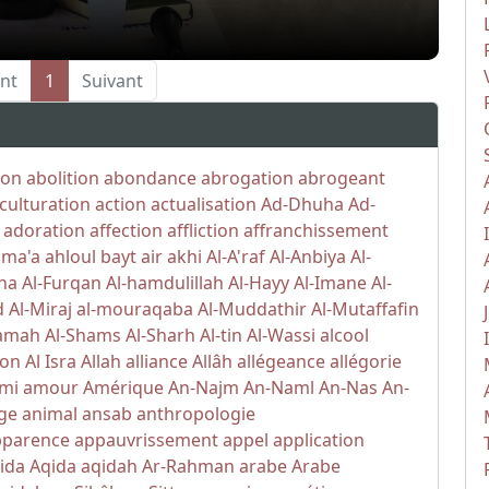
nt
1
Suivant
ion
abolition
abondance
abrogation
abrogeant
culturation
action
actualisation
Ad-Dhuha
Ad-
adoration
affection
affliction
affranchissement
ama'a
ahloul bayt
air
akhi
Al-A'raf
Al-Anbiya
Al-
iha
Al-Furqan
Al-hamdulillah
Al-Hayy
Al-Imane
Al-
d
Al-Miraj
al-mouraqaba
Al-Muddathir
Al-Mutaffafin
yamah
Al-Shams
Al-Sharh
Al-tin
Al-Wassi
alcool
ion
Al Isra
Allah
alliance
Allâh
allégeance
allégorie
mi
amour
Amérique
An-Najm
An-Naml
An-Nas
An-
ge
animal
ansab
anthropologie
pparence
appauvrissement
appel
application
ida
Aqida
aqidah
Ar-Rahman
arabe
Arabe