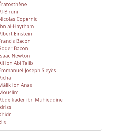
Ératosthène
Al-Biruni
Nicolas Copernic
Ibn al-Haytham
Albert Einstein
Francis Bacon
Roger Bacon
Isaac Newton
Ali ibn Abi Talib
Emmanuel-Joseph Sieyès
Aïcha
Mâlik ibn Anas
Mouslim
Abdelkader ibn Muhieddine
Idriss
Khidr
Élie