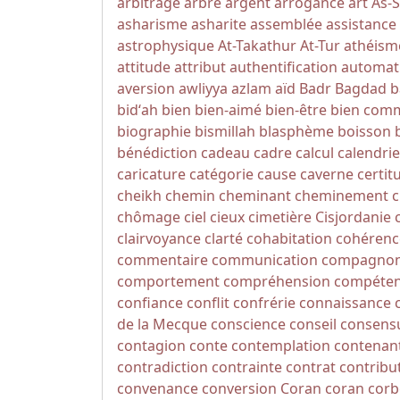
arbitrage
arbre
argent
arrogance
art
As-
asharisme
asharite
assemblée
assistance
astrophysique
At-Takathur
At-Tur
athéism
attitude
attribut
authentification
automat
aversion
awliyya
azlam
aïd
Badr
Bagdad
b
bidʻah
bien
bien-aimé
bien-être
bien com
biographie
bismillah
blasphème
boisson
bénédiction
cadeau
cadre
calcul
calendrie
caricature
catégorie
cause
caverne
certit
cheikh
chemin
cheminant
cheminement
c
chômage
ciel
cieux
cimetière
Cisjordanie
clairvoyance
clarté
cohabitation
cohérenc
commentaire
communication
compagno
comportement
compréhension
compéte
confiance
conflit
confrérie
connaissance
de la Mecque
conscience
conseil
consens
contagion
conte
contemplation
contenan
contradiction
contrainte
contrat
contribu
convenance
conversion
Coran
coran
corb