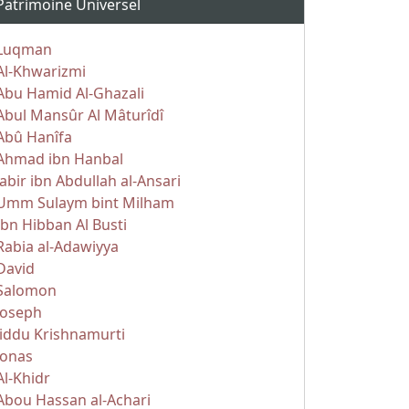
Patrimoine Universel
Luqman
Al-Khwarizmi
Abu Hamid Al-Ghazali
Abul Mansûr Al Mâturîdî
Abû Hanîfa
Ahmad ibn Hanbal
Jabir ibn Abdullah al-Ansari
Umm Sulaym bint Milham
Ibn Hibban Al Busti
Rabia al-Adawiyya
David
Salomon
Joseph
Jiddu Krishnamurti
Jonas
Al-Khidr
Abou Hassan al-Achari