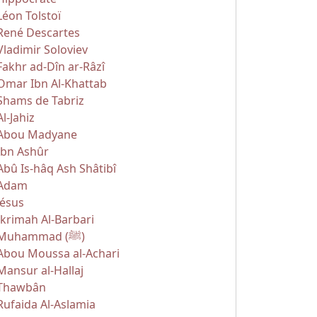
Léon Tolstoï
René Descartes
Vladimir Soloviev
Fakhr ad-Dîn ar-Râzî
Omar Ibn Al-Khattab
Shams de Tabriz
Al-Jahiz
Abou Madyane
Ibn Ashûr
Abû Is-hâq Ash Shâtibî
Adam
Jésus
Ikrimah Al-Barbari
Muhammad (ﷺ)
Abou Moussa al-Achari
Mansur al-Hallaj
Thawbân
Rufaida Al-Aslamia