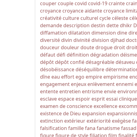
couper
couple
covid
covid-19
crainte
crai
croyance
croyance aidante
croyance limit
créativité
culture
culturel
cycle
céleste
cél
demande
description
destin
dette
dhikr
D
diffamation
dilatation
dimension
dine
dir
diversité
divin
divinité
division
djihad
doct
douceur
douleur
doute
drogue
droit
droi
défaut
défi
définition
dégradation
déisme
dépôt
dépôt confié
désagréable
désaveu
désobéissance
déséquilibre
déterminatio
dîne
eau
effort
ego
empire
empirisme
en
engagement
enjeux
enlèvement
ennemi
entente
entretien
entrisme
envie
environ
esclave
espace
espoir
esprit
essai clinique
examen de conscience
excellence
excomm
existence de Dieu
expansion
expansionni
extinction
extérieur
extériorité
exégèse
fa
falsification
famille
fana
fanatisme
fassad
figure
figure de style
filiation
film
finalité