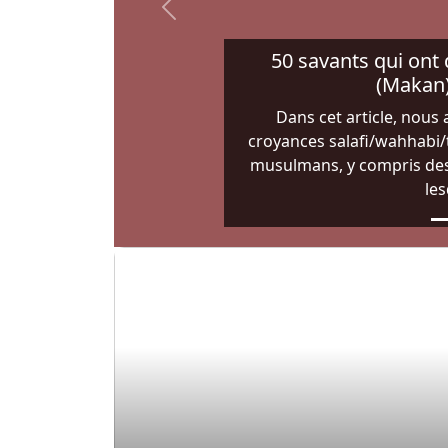
Previous
50 savants qui ont d
(Makan)
Dans cet article, nous 
croyances salafi/wahhabi/t
musulmans, y compris des 
les