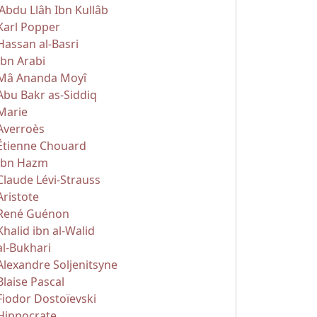
'Abdu Llâh Ibn Kullâb
Karl Popper
Hassan al-Basri
Ibn Arabi
Mâ Ananda Moyî
Abu Bakr as-Siddiq
Marie
Averroès
Étienne Chouard
Ibn Hazm
Claude Lévi-Strauss
Aristote
René Guénon
Khalid ibn al-Walid
al-Bukhari
Alexandre Soljenitsyne
Blaise Pascal
Fiodor Dostoïevski
Hippocrate