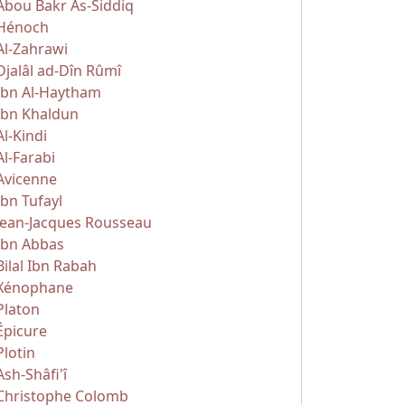
Abou Bakr As-Siddiq
Hénoch
Al-Zahrawi
Djalâl ad-Dîn Rûmî
Ibn Al-Haytham
Ibn Khaldun
Al-Kindi
Al-Farabi
Avicenne
Ibn Tufayl
Jean-Jacques Rousseau
Ibn Abbas
Bilal Ibn Rabah
Xénophane
Platon
Épicure
Plotin
Ash-Shâfi'î
Christophe Colomb