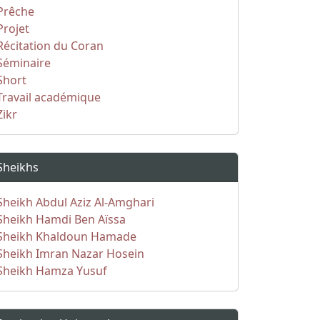
Prêche
Projet
Récitation du Coran
Séminaire
Short
Travail académique
Zikr
Sheikhs
Sheikh Abdul Aziz Al-Amghari
Sheikh Hamdi Ben Aïssa
Sheikh Khaldoun Hamade
Sheikh Imran Nazar Hosein
Sheikh Hamza Yusuf