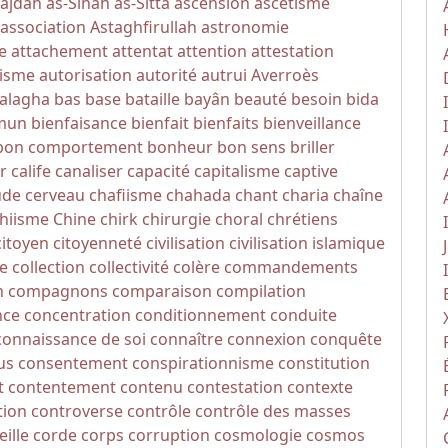
Sajdah
as-Sihâh as-Sitta
ascension
ascétisme
association
Astaghfirullah
astronomie
e
attachement
attentat
attention
attestation
isme
autorisation
autorité
autrui
Averroès
alagha
bas
base
bataille
bayân
beauté
besoin
bida
mun
bienfaisance
bienfait
bienfaits
bienveillance
bon comportement
bonheur
bon sens
briller
r
calife
canaliser
capacité
capitalisme
captive
ude
cerveau
chafiisme
chahada
chant
charia
chaîne
hiisme
Chine
chirk
chirurgie
choral
chrétiens
citoyen
citoyenneté
civilisation
civilisation islamique
e
collection
collectivité
colère
commandements
n
compagnons
comparaison
compilation
nce
concentration
conditionnement
conduite
connaissance de soi
connaître
connexion
conquête
us
consentement
conspirationnisme
constitution
t
contentement
contenu
contestation
contexte
tion
controverse
contrôle
contrôle des masses
eille
corde
corps
corruption
cosmologie
cosmos