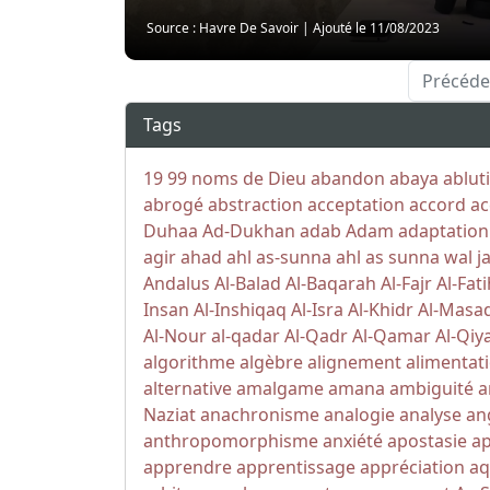
Source : Havre De Savoir
|
Ajouté le 11/08/2023
Précéde
Tags
19
99 noms de Dieu
abandon
abaya
ablut
abrogé
abstraction
acceptation
accord
ac
Duhaa
Ad-Dukhan
adab
Adam
adaptation
agir
ahad
ahl as-sunna
ahl as sunna wal j
Andalus
Al-Balad
Al-Baqarah
Al-Fajr
Al-Fat
Insan
Al-Inshiqaq
Al-Isra
Al-Khidr
Al-Masa
Al-Nour
al-qadar
Al-Qadr
Al-Qamar
Al-Qi
algorithme
algèbre
alignement
alimentat
alternative
amalgame
amana
ambiguité
a
Naziat
anachronisme
analogie
analyse
an
anthropomorphisme
anxiété
apostasie
a
apprendre
apprentissage
appréciation
aq