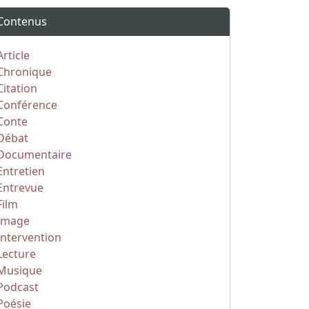
Contenus
Article
Chronique
Citation
Conférence
Conte
Débat
Documentaire
Entretien
Entrevue
Film
Image
Intervention
Lecture
Musique
Podcast
Poésie