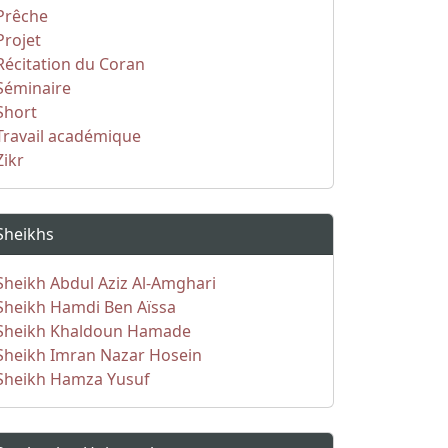
Prêche
Projet
Récitation du Coran
Séminaire
Short
Travail académique
Zikr
Sheikhs
Sheikh Abdul Aziz Al-Amghari
Sheikh Hamdi Ben Aïssa
Sheikh Khaldoun Hamade
Sheikh Imran Nazar Hosein
Sheikh Hamza Yusuf