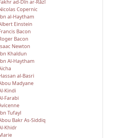
Fakhr ad-Dîn ar-Râzî
Nicolas Copernic
Ibn al-Haytham
Albert Einstein
Francis Bacon
Roger Bacon
Isaac Newton
Ibn Khaldun
Ibn Al-Haytham
Aïcha
Hassan al-Basri
Abou Madyane
Al-Kindi
Al-Farabi
Avicenne
Ibn Tufayl
Abou Bakr As-Siddiq
Al-Khidr
Marie