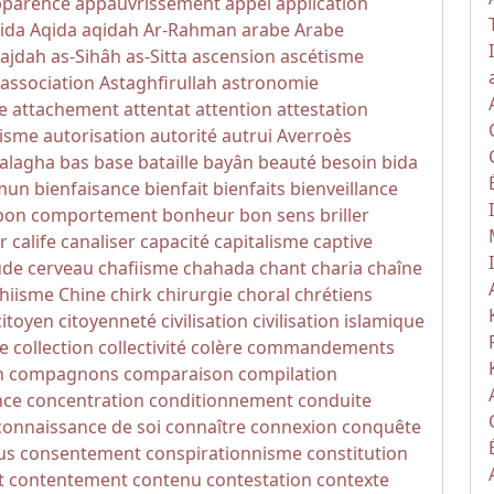
pparence
appauvrissement
appel
application
ida
Aqida
aqidah
Ar-Rahman
arabe
Arabe
Sajdah
as-Sihâh as-Sitta
ascension
ascétisme
association
Astaghfirullah
astronomie
e
attachement
attentat
attention
attestation
isme
autorisation
autorité
autrui
Averroès
alagha
bas
base
bataille
bayân
beauté
besoin
bida
mun
bienfaisance
bienfait
bienfaits
bienveillance
bon comportement
bonheur
bon sens
briller
r
calife
canaliser
capacité
capitalisme
captive
ude
cerveau
chafiisme
chahada
chant
charia
chaîne
hiisme
Chine
chirk
chirurgie
choral
chrétiens
citoyen
citoyenneté
civilisation
civilisation islamique
e
collection
collectivité
colère
commandements
n
compagnons
comparaison
compilation
nce
concentration
conditionnement
conduite
connaissance de soi
connaître
connexion
conquête
us
consentement
conspirationnisme
constitution
t
contentement
contenu
contestation
contexte