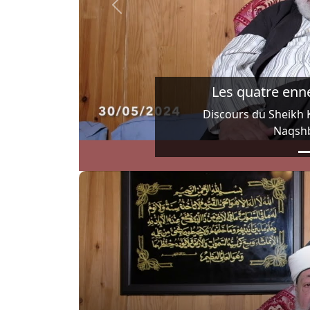
Previous
Yasir Qadhi : l'av
Président du conseil 
professeur Yasir Qadhi é
entretien exclusif autour 
en O