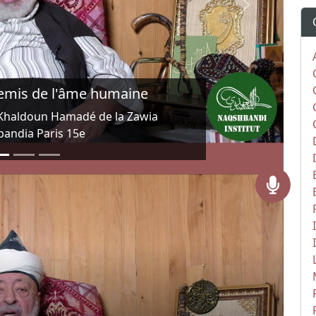
Next
enir de l'islam en occident
du fiqh d'Amérique du nord, le
tait l'invité de Mizane TV pour un
de la question de l'avenir de l'islam
ccident. La...