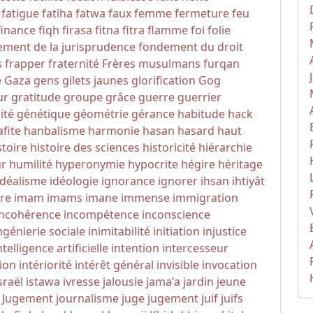
fatigue
fatiha
fatwa
faux
femme
fermeture
feu
finance
fiqh
firasa
fitna
fitra
flamme
foi
folie
ment de la jurisprudence
fondement du droit
s
frapper
fraternité
Frères musulmans
furqan
e
Gaza
gens
gilets jaunes
glorification
Gog
ur
gratitude
groupe
grâce
guerre
guerrier
ité
génétique
géométrie
gérance
habitude
hack
fite
hanbalisme
harmonie
hasan
hasard
haut
stoire
histoire des sciences
historicité
hiérarchie
r
humilité
hyperonymie
hypocrite
hégire
héritage
idéalisme
idéologie
ignorance
ignorer
ihsan
ihtiyât
re
imam
imams
imane
immense
immigration
incohérence
incompétence
inconscience
ngénierie sociale
inimitabilité
initiation
injustice
ntelligence artificielle
intention
intercesseur
tion
intériorité
intérêt général
invisible
invocation
sraël
istawa
ivresse
jalousie
jama'a
jardin
jeune
u Jugement
journalisme
juge
jugement
juif
juifs