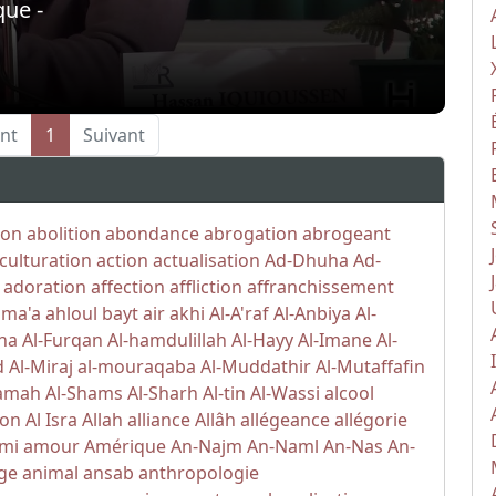
que -
nt
1
Suivant
ion
abolition
abondance
abrogation
abrogeant
culturation
action
actualisation
Ad-Dhuha
Ad-
adoration
affection
affliction
affranchissement
ama'a
ahloul bayt
air
akhi
Al-A'raf
Al-Anbiya
Al-
iha
Al-Furqan
Al-hamdulillah
Al-Hayy
Al-Imane
Al-
d
Al-Miraj
al-mouraqaba
Al-Muddathir
Al-Mutaffafin
yamah
Al-Shams
Al-Sharh
Al-tin
Al-Wassi
alcool
ion
Al Isra
Allah
alliance
Allâh
allégeance
allégorie
mi
amour
Amérique
An-Najm
An-Naml
An-Nas
An-
ge
animal
ansab
anthropologie