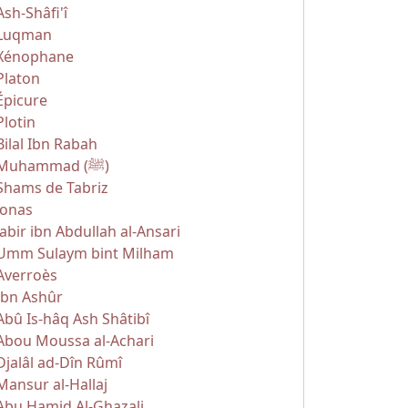
Ash-Shâfi'î
Luqman
Xénophane
Platon
Épicure
Plotin
Bilal Ibn Rabah
Muhammad (ﷺ)
Shams de Tabriz
Jonas
Jabir ibn Abdullah al-Ansari
Umm Sulaym bint Milham
Averroès
Ibn Ashûr
Abû Is-hâq Ash Shâtibî
Abou Moussa al-Achari
Djalâl ad-Dîn Rûmî
Mansur al-Hallaj
Abu Hamid Al-Ghazali