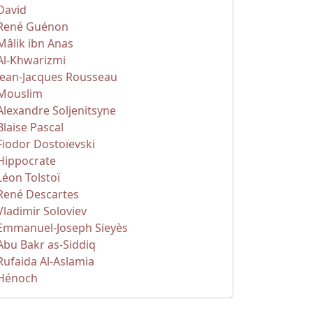
David
René Guénon
Mâlik ibn Anas
Al-Khwarizmi
Jean-Jacques Rousseau
Mouslim
Alexandre Soljenitsyne
Blaise Pascal
Fiodor Dostoïevski
Hippocrate
Léon Tolstoï
René Descartes
Vladimir Soloviev
Emmanuel-Joseph Sieyès
Abu Bakr as-Siddiq
Rufaida Al-Aslamia
Hénoch