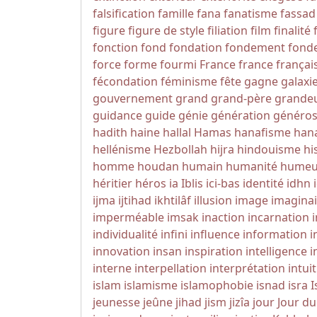
falsification
famille
fana
fanatisme
fassad
figure
figure de style
filiation
film
finalité
fonction
fond
fondation
fondement
fonde
force
forme
fourmi
France
france
françai
fécondation
féminisme
fête
gagne
galaxi
gouvernement
grand
grand-père
grande
guidance
guide
génie
génération
généros
hadith
haine
hallal
Hamas
hanafisme
hana
hellénisme
Hezbollah
hijra
hindouisme
hi
homme
houdan
humain
humanité
humeu
héritier
héros
ia
Iblis
ici-bas
identité
idhn
ijma
ijtihad
ikhtilâf
illusion
image
imaginai
imperméable
imsak
inaction
incarnation
individualité
infini
influence
information
i
innovation
insan
inspiration
intelligence
i
interne
interpellation
interprétation
intui
islam
islamisme
islamophobie
isnad
isra
I
jeunesse
jeûne
jihad
jism
jizîa
jour
Jour d