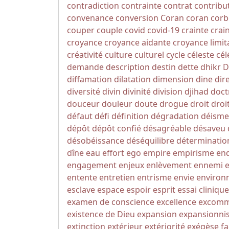
contradiction
contrainte
contrat
contribu
convenance
conversion
Coran
coran
corb
couper
couple
covid
covid-19
crainte
crai
croyance
croyance aidante
croyance limit
créativité
culture
culturel
cycle
céleste
cél
demande
description
destin
dette
dhikr
D
diffamation
dilatation
dimension
dine
dir
diversité
divin
divinité
division
djihad
doct
douceur
douleur
doute
drogue
droit
droi
défaut
défi
définition
dégradation
déisme
dépôt
dépôt confié
désagréable
désaveu
désobéissance
déséquilibre
déterminatio
dîne
eau
effort
ego
empire
empirisme
en
engagement
enjeux
enlèvement
ennemi
entente
entretien
entrisme
envie
environ
esclave
espace
espoir
esprit
essai clinique
examen de conscience
excellence
excomm
existence de Dieu
expansion
expansionni
extinction
extérieur
extériorité
exégèse
fa