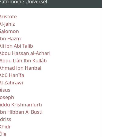
Patrimoine Universel
Aristote
Al-Jahiz
Salomon
Ibn Hazm
Ali ibn Abi Talib
Abou Hassan al-Achari
'Abdu Llâh Ibn Kullâb
Ahmad ibn Hanbal
Abû Hanîfa
Al-Zahrawi
Jésus
Joseph
Jiddu Krishnamurti
Ibn Hibban Al Busti
Idriss
Khidr
Élie