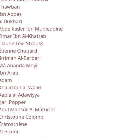
Thawbân
Ibn Abbas
al-Bukhari
Abdelkader ibn Muhieddine
Omar Ibn Al-Khattab
Claude Lévi-Strauss
Étienne Chouard
Ikrimah Al-Barbari
Mâ Ananda Moyî
Ibn Arabi
Adam
Khalid ibn al-Walid
Rabia al-Adawiyya
Karl Popper
Abul Mansûr Al Mâturîdî
Christophe Colomb
Ératosthène
Al-Biruni