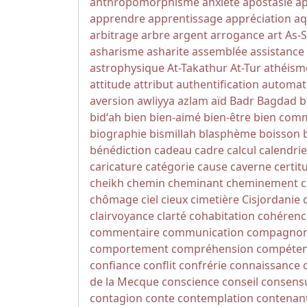
anthropomorphisme
anxiété
apostasie
a
apprendre
apprentissage
appréciation
aq
arbitrage
arbre
argent
arrogance
art
As-
asharisme
asharite
assemblée
assistance
astrophysique
At-Takathur
At-Tur
athéism
attitude
attribut
authentification
automat
aversion
awliyya
azlam
aïd
Badr
Bagdad
b
bidʻah
bien
bien-aimé
bien-être
bien com
biographie
bismillah
blasphème
boisson
bénédiction
cadeau
cadre
calcul
calendrie
caricature
catégorie
cause
caverne
certit
cheikh
chemin
cheminant
cheminement
c
chômage
ciel
cieux
cimetière
Cisjordanie
clairvoyance
clarté
cohabitation
cohérenc
commentaire
communication
compagno
comportement
compréhension
compéte
confiance
conflit
confrérie
connaissance
de la Mecque
conscience
conseil
consens
contagion
conte
contemplation
contenan