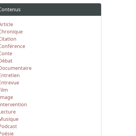
Contenus
Article
Chronique
Citation
Conférence
Conte
Débat
Documentaire
Entretien
Entrevue
Film
Image
Intervention
Lecture
Musique
Podcast
Poésie