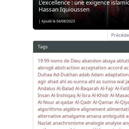
L'excellence : une exigence islami
Hassan Iquioussen
|
Ajouté le 04/08/2023
Précéde
Tags
19
99 noms de Dieu
abandon
abaya
ablut
abrogé
abstraction
acceptation
accord
ac
Duhaa
Ad-Dukhan
adab
Adam
adaptation
agir
ahad
ahl as-sunna
ahl as sunna wal j
Andalus
Al-Balad
Al-Baqarah
Al-Fajr
Al-Fat
Insan
Al-Inshiqaq
Al-Isra
Al-Khidr
Al-Masa
Al-Nour
al-qadar
Al-Qadr
Al-Qamar
Al-Qi
algorithme
algèbre
alignement
alimentat
alternative
amalgame
amana
ambiguité
a
Naziat
anachronisme
analogie
analyse
an