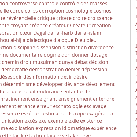
tion
controverse
contrôle
contrôle des masses
eille
corde
corps
corruption
cosmologie
cosmos
nte révérencielle
critique
critère
croire
croissance
ante
croyant
créance
créateur
Créateur
création
ébration
cœur
Dajjal
dar al-harb
dar al-islam
hou al-hijja
dialectique
dialogue
Dieu
dieu
ection
discipline
dissension
distinction
divergence
rine
documentaire
dogme
don
donner
dosage
t chemin
droit musulman
dunya
débat
décision
démocratie
démonstration
dénier
dépression
désespoir
désinformation
désir
désire
n
déterminisme
développer
déviance
dévoilement
docarde
endroit
endurance
enfant
enfer
enracinement
enseignant
enseignement
entendre
nement
errance
erreur
eschatologie
esclavage
essence
essénien
estimation
Europe
exagération
unication
excès
exe
exemple
exile
existence
sme
explication
expression idiomatique
expérience
cette
facilité
faction
faiblesse
fake news