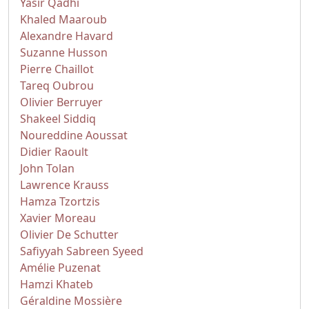
Yasir Qadhi
Khaled Maaroub
Alexandre Havard
Suzanne Husson
Pierre Chaillot
Tareq Oubrou
Olivier Berruyer
Shakeel Siddiq
Noureddine Aoussat
Didier Raoult
John Tolan
Lawrence Krauss
Hamza Tzortzis
Xavier Moreau
Olivier De Schutter
Safiyyah Sabreen Syeed
Amélie Puzenat
Hamzi Khateb
Géraldine Mossière