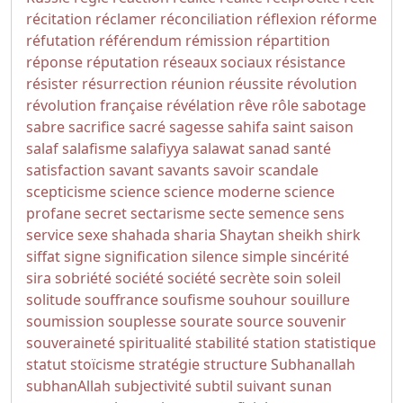
récitation
réclamer
réconciliation
réflexion
réforme
réfutation
référendum
rémission
répartition
réponse
réputation
réseaux sociaux
résistance
résister
résurrection
réunion
réussite
révolution
révolution française
révélation
rêve
rôle
sabotage
sabre
sacrifice
sacré
sagesse
sahifa
saint
saison
salaf
salafisme
salafiyya
salawat
sanad
santé
satisfaction
savant
savants
savoir
scandale
scepticisme
science
science moderne
science
profane
secret
sectarisme
secte
semence
sens
service
sexe
shahada
sharia
Shaytan
sheikh
shirk
siffat
signe
signification
silence
simple
sincérité
sira
sobriété
société
société secrète
soin
soleil
solitude
souffrance
soufisme
souhour
souillure
soumission
souplesse
sourate
source
souvenir
souveraineté
spiritualité
stabilité
station
statistique
statut
stoïcisme
stratégie
structure
Subhanallah
subhanAllah
subjectivité
subtil
suivant
sunan