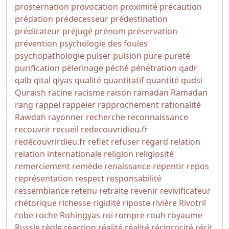
prosternation
provocation
proximité
précaution
prédation
prédecesseur
prédestination
prédicateur
préjugé
prénom
préservation
prévention
psychologie des foules
psychopathologie
puiser
pulsion
pure
pureté
purification
pèlerinage
péché
pénétration
qadr
qalb
qital
qiyas
qualité
quantitatif
quantité
qudsi
Quraish
racine
racisme
raison
ramadan
Ramadan
rang
rappel
rappeler
rapprochement
rationalité
Rawdah
rayonner
recherche
reconnaissance
recouvrir
recueil
redecouvridieu.fr
redécouvrirdieu.fr
reflet
refuser
regard
relation
relation internationale
religion
religiosité
remerciement
remède
renaissance
repentir
repos
représentation
respect
responsabilité
ressemblance
retenu
retraite
revenir
revivificateur
rhétorique
richesse
rigidité
riposte
rivière
Rivotril
robe
roche
Rohingyas
roi
rompre
rouh
royaume
Russie
règle
réaction
réalité
réalité
réciprocité
récit