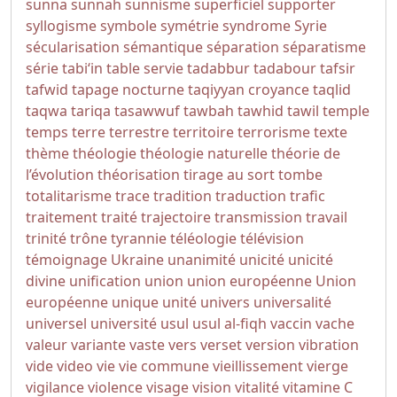
sunna
sunnah
sunnisme
superficiel
supporter
syllogisme
symbole
symétrie
syndrome
Syrie
sécularisation
sémantique
séparation
séparatisme
série
tabi‘in
table servie
tadabbur
tadabour
tafsir
tafwid
tapage nocturne
taqiyyan croyance
taqlid
taqwa
tariqa
tasawwuf
tawbah
tawhid
tawil
temple
temps
terre
terrestre
territoire
terrorisme
texte
thème
théologie
théologie naturelle
théorie de
l’évolution
théorisation
tirage au sort
tombe
totalitarisme
trace
tradition
traduction
trafic
traitement
traité
trajectoire
transmission
travail
trinité
trône
tyrannie
téléologie
télévision
témoignage
Ukraine
unanimité
unicité
unicité
divine
unification
union
union européenne
Union
européenne
unique
unité
univers
universalité
universel
université
usul
usul al-fiqh
vaccin
vache
valeur
variante
vaste
vers
verset
version
vibration
vide
video
vie
vie commune
vieillissement
vierge
vigilance
violence
visage
vision
vitalité
vitamine C