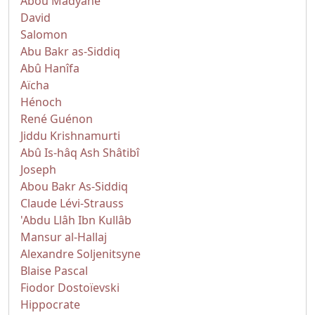
Abou Madyane
David
Salomon
Abu Bakr as-Siddiq
Abû Hanîfa
Aïcha
Hénoch
René Guénon
Jiddu Krishnamurti
Abû Is-hâq Ash Shâtibî
Joseph
Abou Bakr As-Siddiq
Claude Lévi-Strauss
'Abdu Llâh Ibn Kullâb
Mansur al-Hallaj
Alexandre Soljenitsyne
Blaise Pascal
Fiodor Dostoïevski
Hippocrate