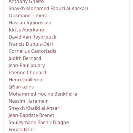
Anthony Ghelfo
Shaykh Mohamed Faouzi al-Karkari
Ousmane Timera
Hassan Iquioussen
Idriss Aberkane
David Van Reybrouck
Francis Dupuis-Déri
Cornelius Castoriadis
Judith Bernard
Jean-Paul Jouary
Étienne Chouard
Henri Guillemin
@Sarrazins
Mohammed Hocine Benkheira
Nassim Haramein
Shaykh Khalid al Ansari
Jean-Baptiste Brenet
Souleymane Bachir Diagne
Fouad Bahri