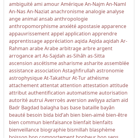
ambiguité
ami
amour
Amérique
An-Najm
An-Naml
An-Nas
An-Naziat
anachronisme
analogie
analyse
ange
animal
ansab
anthropologie
anthropomorphisme
anxiété
apostasie
apparence
appauvrissement
appel
application
apprendre
apprentissage
appréciation
aqida
Aqida
aqidah
Ar-
Rahman
arabe
Arabe
arbitrage
arbre
argent
arrogance
art
As-Sajdah
as-Sihâh as-Sitta
ascension
ascétisme
asharisme
asharite
assemblée
assistance
association
Astaghfirullah
astronomie
astrophysique
At-Takathur
At-Tur
athéisme
attachement
attentat
attention
attestation
attitude
attribut
authentification
automatisme
autorisation
autorité
autrui
Averroès
aversion
awliyya
azlam
aïd
Badr
Bagdad
balagha
bas
base
bataille
bayân
beauté
besoin
bida
bidʻah
bien
bien-aimé
bien-être
bien commun
bienfaisance
bienfait
bienfaits
bienveillance
biographie
bismillah
blasphème
boisson
bon comportement
bonheur
bon sens