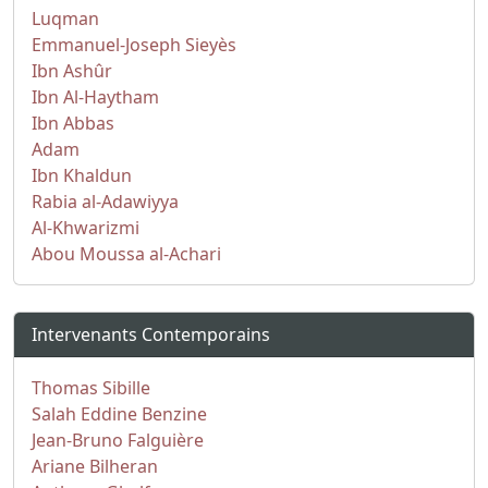
Luqman
Emmanuel-Joseph Sieyès
Ibn Ashûr
Ibn Al-Haytham
Ibn Abbas
Adam
Ibn Khaldun
Rabia al-Adawiyya
Al-Khwarizmi
Abou Moussa al-Achari
Intervenants Contemporains
Thomas Sibille
Salah Eddine Benzine
Jean-Bruno Falguière
Ariane Bilheran