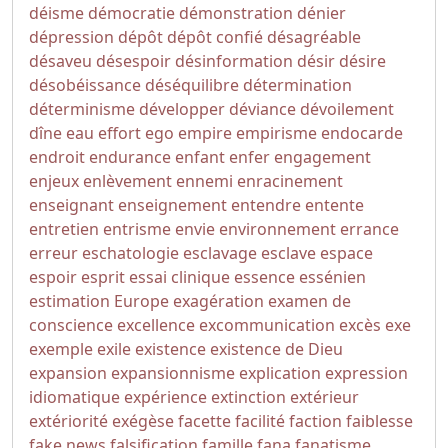
déisme
démocratie
démonstration
dénier
dépression
dépôt
dépôt confié
désagréable
désaveu
désespoir
désinformation
désir
désire
désobéissance
déséquilibre
détermination
déterminisme
développer
déviance
dévoilement
dîne
eau
effort
ego
empire
empirisme
endocarde
endroit
endurance
enfant
enfer
engagement
enjeux
enlèvement
ennemi
enracinement
enseignant
enseignement
entendre
entente
entretien
entrisme
envie
environnement
errance
erreur
eschatologie
esclavage
esclave
espace
espoir
esprit
essai clinique
essence
essénien
estimation
Europe
exagération
examen de
conscience
excellence
excommunication
excès
exe
exemple
exile
existence
existence de Dieu
expansion
expansionnisme
explication
expression
idiomatique
expérience
extinction
extérieur
extériorité
exégèse
facette
facilité
faction
faiblesse
fake news
falsification
famille
fana
fanatisme