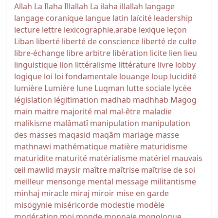
Allah
La Ilaha Illallah
La ilaha illallah
langage
langage coranique
langue
latin
laïcité
leadership
lecture
lettre
lexicographie,arabe
lexique
leçon
Liban
liberté
liberté de conscience
liberté de culte
libre-échange
libre arbitre
libération
licite
lien
lieu
linguistique
lion
littéralisme
littérature
livre
lobby
logique
loi
loi fondamentale
louange
loup
lucidité
lumière
Lumière
lune
Luqman
lutte sociale
lycée
législation
légitimation
madhab
madhhab
Magog
main
maitre
majorité
mal
mal-être
maladie
malikisme
malâmatî
manipulation
manipulation
des masses
maqasid
maqâm
mariage
masse
mathnawi
mathématique
matière
maturidisme
maturidite
maturité
matérialisme
matériel
mauvais
œil
mawlid
maysir
maître
maîtrise
maîtrise de soi
meilleur
mensonge
mental
message
militantisme
minhaj
miracle
miraj
miroir
mise en garde
misogynie
miséricorde
modestie
modèle
modération
moi
monde
monnaie
monologue