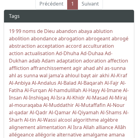
Précédent
1
Suivant
Tags
19
99 noms de Dieu
abandon
abaya
ablution
abolition
abondance
abrogation
abrogeant
abrogé
abstraction
acceptation
accord
acculturation
action
actualisation
Ad-Dhuha
Ad-Duhaa
Ad-
Dukhan
adab
Adam
adaptation
adoration
affection
affliction
affranchissement
agir
ahad
ahl as-sunna
ahl as sunna wal jama'a
ahloul bayt
air
akhi
Al-A'raf
Al-Anbiya
Al-Andalus
Al-Balad
Al-Baqarah
Al-Fajr
Al-
Fatiha
Al-Furqan
Al-hamdulillah
Al-Hayy
Al-Imane
Al-
Insan
Al-Inshiqaq
Al-Isra
Al-Khidr
Al-Masad
Al-Miraj
al-mouraqaba
Al-Muddathir
Al-Mutaffafin
Al-Nour
al-qadar
Al-Qadr
Al-Qamar
Al-Qiyamah
Al-Shams
Al-
Sharh
Al-tin
Al-Wassi
alcool
algorithme
algèbre
alignement
alimentation
Al Isra
Allah
alliance
Allâh
allégeance
allégorie
alternative
amalgame
amana