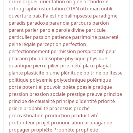
ordre
orgueil
orientation
origine
orthodoxie
orthographe
ostentation
OTAN
ottoman
oubli
ouverture
paix
Palestine
palimpseste
paradigme
paradis
paradoxe
paranoïa
parcours
pardon
parent
parler
parole
parole divine
particule
particulier
passion
patience
patrimoine
pauvreté
peine légale
perception
perfection
perfectionnement
permission
perspicacité
peur
pharaon
phi
philosophie
physique
physique
quantique
pierre
pilier
pire
piété
place
plagiat
plante
plasticité
plume
plénitude
poitrine
politesse
politique
polysémie
polytechnique
polémique
porte
potentiel
pouvoir
poète
poésie
pratique
pression
pression sociale
prestige
preuve
principe
principe de causalité
principe d’identité
priorité
prière
probabilité
processus
proche
procrastination
production
productivité
profondeur
projet
prononciation
propagande
propager
prophète
Prophète
prophétie