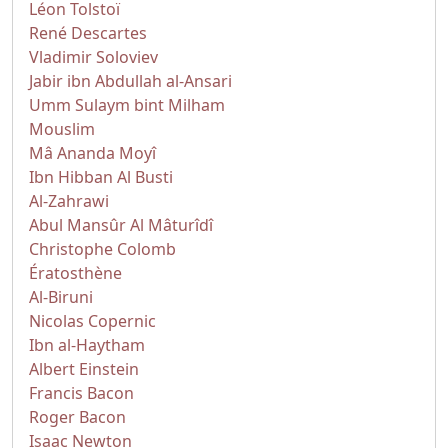
Léon Tolstoï
René Descartes
Vladimir Soloviev
Jabir ibn Abdullah al-Ansari
Umm Sulaym bint Milham
Mouslim
Mâ Ananda Moyî
Ibn Hibban Al Busti
Al-Zahrawi
Abul Mansûr Al Mâturîdî
Christophe Colomb
Ératosthène
Al-Biruni
Nicolas Copernic
Ibn al-Haytham
Albert Einstein
Francis Bacon
Roger Bacon
Isaac Newton