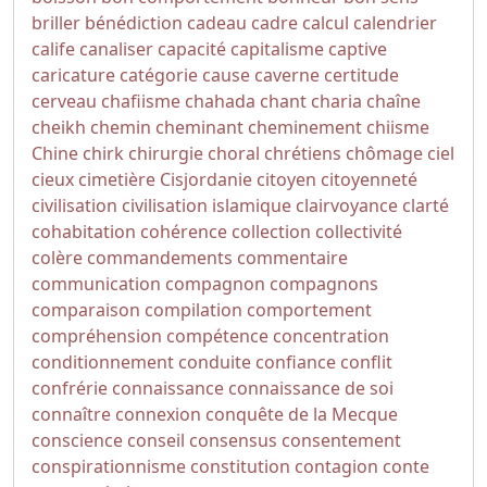
briller
bénédiction
cadeau
cadre
calcul
calendrier
calife
canaliser
capacité
capitalisme
captive
caricature
catégorie
cause
caverne
certitude
cerveau
chafiisme
chahada
chant
charia
chaîne
cheikh
chemin
cheminant
cheminement
chiisme
Chine
chirk
chirurgie
choral
chrétiens
chômage
ciel
cieux
cimetière
Cisjordanie
citoyen
citoyenneté
civilisation
civilisation islamique
clairvoyance
clarté
cohabitation
cohérence
collection
collectivité
colère
commandements
commentaire
communication
compagnon
compagnons
comparaison
compilation
comportement
compréhension
compétence
concentration
conditionnement
conduite
confiance
conflit
confrérie
connaissance
connaissance de soi
connaître
connexion
conquête de la Mecque
conscience
conseil
consensus
consentement
conspirationnisme
constitution
contagion
conte