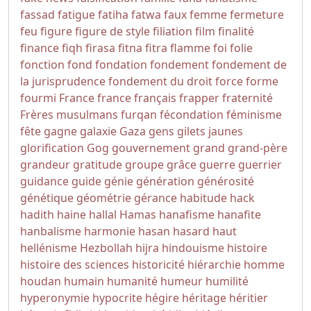
fassad
fatigue
fatiha
fatwa
faux
femme
fermeture
feu
figure
figure de style
filiation
film
finalité
finance
fiqh
firasa
fitna
fitra
flamme
foi
folie
fonction
fond
fondation
fondement
fondement de
la jurisprudence
fondement du droit
force
forme
fourmi
France
france
français
frapper
fraternité
Frères musulmans
furqan
fécondation
féminisme
fête
gagne
galaxie
Gaza
gens
gilets jaunes
glorification
Gog
gouvernement
grand
grand-père
grandeur
gratitude
groupe
grâce
guerre
guerrier
guidance
guide
génie
génération
générosité
génétique
géométrie
gérance
habitude
hack
hadith
haine
hallal
Hamas
hanafisme
hanafite
hanbalisme
harmonie
hasan
hasard
haut
hellénisme
Hezbollah
hijra
hindouisme
histoire
histoire des sciences
historicité
hiérarchie
homme
houdan
humain
humanité
humeur
humilité
hyperonymie
hypocrite
hégire
héritage
héritier