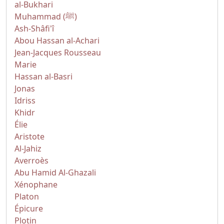
al-Bukhari
Muhammad (ﷺ)
Ash-Shâfi'î
Abou Hassan al-Achari
Jean-Jacques Rousseau
Marie
Hassan al-Basri
Jonas
Idriss
Khidr
Élie
Aristote
Al-Jahiz
Averroès
Abu Hamid Al-Ghazali
Xénophane
Platon
Épicure
Plotin