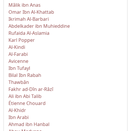
Mâlik ibn Anas
Omar Ibn Al-Khattab
Ikrimah Al-Barbari
Abdelkader ibn Muhieddine
Rufaida Al-Aslamia
Karl Popper
Al-Kindi
Al-Farabi
Avicenne
Ibn Tufayl
Bilal Ibn Rabah
Thawbân
Fakhr ad-Dîn ar-Râzî
Ali ibn Abi Talib
Étienne Chouard
Al-Khidr
Ibn Arabi
Ahmad ibn Hanbal