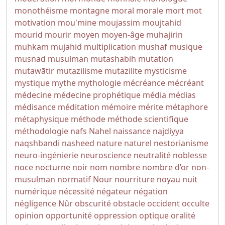
monothéisme
montagne
moral
morale
mort
mot
motivation
mou'mine
moujassim
moujtahid
mourid
mourir
moyen
moyen-âge
muhajirin
muhkam
mujahid
multiplication
mushaf
musique
musnad
musulman
mutashabih
mutation
mutawātir
mutazilisme
mutazilite
mysticisme
mystique
mythe
mythologie
mécréance
mécréant
médecine
médecine prophétique
média
médias
médisance
méditation
mémoire
mérite
métaphore
métaphysique
méthode
méthode scientifique
méthodologie
nafs
Nahel
naissance
najdiyya
naqshbandi
nasheed
nature
naturel
nestorianisme
neuro-ingénierie
neuroscience
neutralité
noblesse
noce
nocturne
noir
nom
nombre
nombre d’or
non-
musulman
normatif
Nour
nourriture
noyau
nuit
numérique
nécessité
négateur
négation
négligence
Nûr
obscurité
obstacle
occident
occulte
opinion
opportunité
oppression
optique
oralité