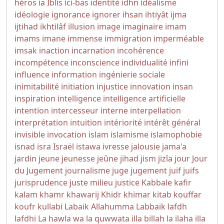
héros
ia
Iblis
ici-bas
identité
idhn
idéalisme
idéologie
ignorance
ignorer
ihsan
ihtiyât
ijma
ijtihad
ikhtilâf
illusion
image
imaginaire
imam
imams
imane
immense
immigration
imperméable
imsak
inaction
incarnation
incohérence
incompétence
inconscience
individualité
infini
influence
information
ingénierie sociale
inimitabilité
initiation
injustice
innovation
insan
inspiration
intelligence
intelligence artificielle
intention
intercesseur
interne
interpellation
interprétation
intuition
intériorité
intérêt général
invisible
invocation
islam
islamisme
islamophobie
isnad
isra
Israël
istawa
ivresse
jalousie
jama'a
jardin
jeune
jeunesse
jeûne
jihad
jism
jizîa
jour
Jour
du Jugement
journalisme
juge
jugement
juif
juifs
jurisprudence
juste milieu
justice
Kabbale
kafir
kalam
khamr
khawarij
Khidr
khimar
kitab
kouffar
koufr
kullabi
Labaik Allahumma Labbaik
lafdh
lafdhi
La hawla wa la quwwata illa billah
la ilaha illa