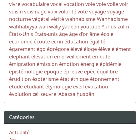
vivre
vocabulaire
vocal
vocation
voie
voie
voile
voir
voisin
voisinage
voix
volonté
vote
voyage
voyage
nocturne
végétal
vérité
wahhabisme
Wahhabisme
wahhabiyya
wali
waliy
yaqeen
youtube
Yunus
zulm
États-Unis
États-unis
âge
âge d’or
âme
école
économie
écoute
écrin
éducation
égalité
égarement
égo
égrégore
élevé
éloge
élève
élément
éléphant
élévation
émerveillement
émeute
émigration
émission
émotion
énergie
épidémie
épistémologie
époque
épreuve
épée
équilibre
érudition
ésotérisme
état
éthique
étonnement
étude
étudiant
étymologie
éveil
évocation
évolution
œil
œuvre
ʼAbassa
ḥusbān
Catégories
Actualité