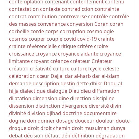
contemplation
contenant
contentement
contenu
contestation
contexte
contradiction
contrainte
contrat
contribution
controverse
contrôle
contrôle
des masses
convenance
conversion
Coran
coran
corbeille
corde
corps
corruption
cosmologie
cosmos
couper
couple
covid
covid-19
crainte
crainte révérencielle
critique
critère
croire
croissance
croyance
croyance aidante
croyance
limitante
croyant
créance
créateur
Créateur
création
créativité
culture
culturel
cycle
céleste
célébration
cœur
Dajjal
dar al-harb
dar al-islam
demande
description
destin
dette
dhikr
Dhou al-
hijja
dialectique
dialogue
Dieu
dieu
diffamation
dilatation
dimension
dine
direction
discipline
dissension
distinction
divergence
diversité
divin
divinité
division
djihad
doctrine
documentaire
dogme
don
donner
dosage
douceur
douleur
doute
drogue
droit
droit chemin
droit musulman
dunya
débat
décision
défaut
défi
définition
dégradation