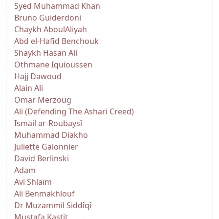
Syed Muhammad Khan
Bruno Guiderdoni
Chaykh AboulAliyah
Abd el-Hafid Benchouk
Shaykh Hasan Ali
Othmane Iquioussen
Hajj Dawoud
Alain Ali
Omar Merzoug
Ali (Defending The Ashari Creed)
Ismail ar-Roubaysî
Muhammad Diakho
Juliette Galonnier
David Berlinski
Adam
Avi Shlaïm
Ali Benmakhlouf
Dr Muzammil Siddîqî
Mustafa Kastit