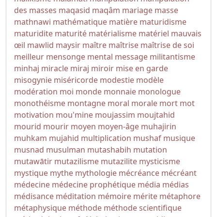
des masses
maqasid
maqâm
mariage
masse
mathnawi
mathématique
matière
maturidisme
maturidite
maturité
matérialisme
matériel
mauvais
œil
mawlid
maysir
maître
maîtrise
maîtrise de soi
meilleur
mensonge
mental
message
militantisme
minhaj
miracle
miraj
miroir
mise en garde
misogynie
miséricorde
modestie
modèle
modération
moi
monde
monnaie
monologue
monothéisme
montagne
moral
morale
mort
mot
motivation
mou'mine
moujassim
moujtahid
mourid
mourir
moyen
moyen-âge
muhajirin
muhkam
mujahid
multiplication
mushaf
musique
musnad
musulman
mutashabih
mutation
mutawātir
mutazilisme
mutazilite
mysticisme
mystique
mythe
mythologie
mécréance
mécréant
médecine
médecine prophétique
média
médias
médisance
méditation
mémoire
mérite
métaphore
métaphysique
méthode
méthode scientifique