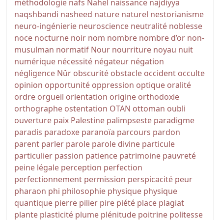
méthodologie
nafs
Nahel
naissance
najdiyya
naqshbandi
nasheed
nature
naturel
nestorianisme
neuro-ingénierie
neuroscience
neutralité
noblesse
noce
nocturne
noir
nom
nombre
nombre d’or
non-
musulman
normatif
Nour
nourriture
noyau
nuit
numérique
nécessité
négateur
négation
négligence
Nûr
obscurité
obstacle
occident
occulte
opinion
opportunité
oppression
optique
oralité
ordre
orgueil
orientation
origine
orthodoxie
orthographe
ostentation
OTAN
ottoman
oubli
ouverture
paix
Palestine
palimpseste
paradigme
paradis
paradoxe
paranoïa
parcours
pardon
parent
parler
parole
parole divine
particule
particulier
passion
patience
patrimoine
pauvreté
peine légale
perception
perfection
perfectionnement
permission
perspicacité
peur
pharaon
phi
philosophie
physique
physique
quantique
pierre
pilier
pire
piété
place
plagiat
plante
plasticité
plume
plénitude
poitrine
politesse