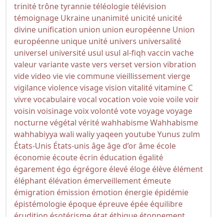
trinité
trône
tyrannie
téléologie
télévision
témoignage
Ukraine
unanimité
unicité
unicité
divine
unification
union
union européenne
Union
européenne
unique
unité
univers
universalité
universel
université
usul
usul al-fiqh
vaccin
vache
valeur
variante
vaste
vers
verset
version
vibration
vide
video
vie
vie commune
vieillissement
vierge
vigilance
violence
visage
vision
vitalité
vitamine C
vivre
vocabulaire
vocal
vocation
voie
voie
voile
voir
voisin
voisinage
voix
volonté
vote
voyage
voyage
nocturne
végétal
vérité
wahhabisme
Wahhabisme
wahhabiyya
wali
waliy
yaqeen
youtube
Yunus
zulm
États-Unis
États-unis
âge
âge d’or
âme
école
économie
écoute
écrin
éducation
égalité
égarement
égo
égrégore
élevé
éloge
élève
élément
éléphant
élévation
émerveillement
émeute
émigration
émission
émotion
énergie
épidémie
épistémologie
époque
épreuve
épée
équilibre
érudition
ésotérisme
état
éthique
étonnement