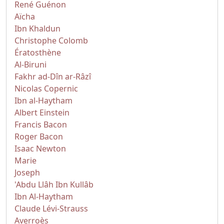
René Guénon
Aïcha
Ibn Khaldun
Christophe Colomb
Ératosthène
Al-Biruni
Fakhr ad-Dîn ar-Râzî
Nicolas Copernic
Ibn al-Haytham
Albert Einstein
Francis Bacon
Roger Bacon
Isaac Newton
Marie
Joseph
'Abdu Llâh Ibn Kullâb
Ibn Al-Haytham
Claude Lévi-Strauss
Averroès