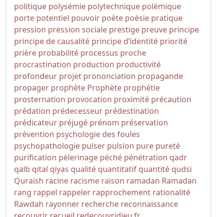
politique
polysémie
polytechnique
polémique
porte
potentiel
pouvoir
poète
poésie
pratique
pression
pression sociale
prestige
preuve
principe
principe de causalité
principe d’identité
priorité
prière
probabilité
processus
proche
procrastination
production
productivité
profondeur
projet
prononciation
propagande
propager
prophète
Prophète
prophétie
prosternation
provocation
proximité
précaution
prédation
prédecesseur
prédestination
prédicateur
préjugé
prénom
préservation
prévention
psychologie des foules
psychopathologie
puiser
pulsion
pure
pureté
purification
pèlerinage
péché
pénétration
qadr
qalb
qital
qiyas
qualité
quantitatif
quantité
qudsi
Quraish
racine
racisme
raison
ramadan
Ramadan
rang
rappel
rappeler
rapprochement
rationalité
Rawdah
rayonner
recherche
reconnaissance
recouvrir
recueil
redecouvridieu.fr