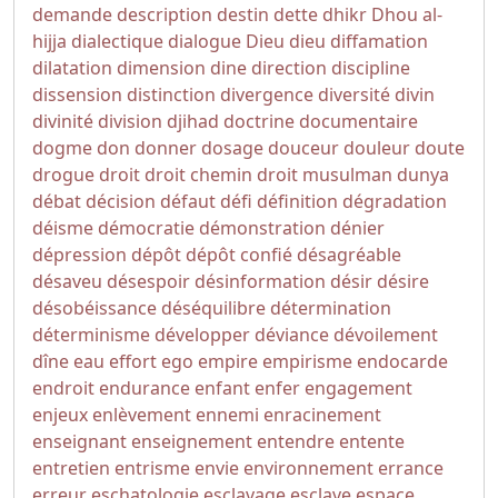
demande
description
destin
dette
dhikr
Dhou al-
hijja
dialectique
dialogue
Dieu
dieu
diffamation
dilatation
dimension
dine
direction
discipline
dissension
distinction
divergence
diversité
divin
divinité
division
djihad
doctrine
documentaire
dogme
don
donner
dosage
douceur
douleur
doute
drogue
droit
droit chemin
droit musulman
dunya
débat
décision
défaut
défi
définition
dégradation
déisme
démocratie
démonstration
dénier
dépression
dépôt
dépôt confié
désagréable
désaveu
désespoir
désinformation
désir
désire
désobéissance
déséquilibre
détermination
déterminisme
développer
déviance
dévoilement
dîne
eau
effort
ego
empire
empirisme
endocarde
endroit
endurance
enfant
enfer
engagement
enjeux
enlèvement
ennemi
enracinement
enseignant
enseignement
entendre
entente
entretien
entrisme
envie
environnement
errance
erreur
eschatologie
esclavage
esclave
espace