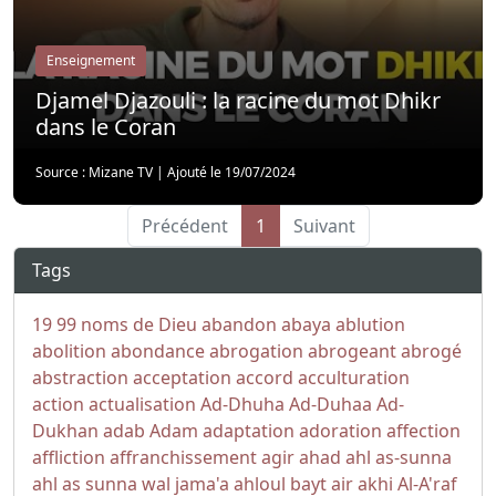
Enseignement
Djamel Djazouli : la racine du mot Dhikr
dans le Coran
Source : Mizane TV
|
Ajouté le 19/07/2024
Précédent
1
Suivant
Tags
19
99 noms de Dieu
abandon
abaya
ablution
abolition
abondance
abrogation
abrogeant
abrogé
abstraction
acceptation
accord
acculturation
action
actualisation
Ad-Dhuha
Ad-Duhaa
Ad-
Dukhan
adab
Adam
adaptation
adoration
affection
affliction
affranchissement
agir
ahad
ahl as-sunna
ahl as sunna wal jama'a
ahloul bayt
air
akhi
Al-A'raf