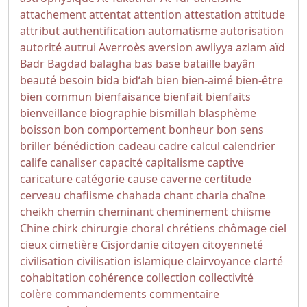
attachement
attentat
attention
attestation
attitude
attribut
authentification
automatisme
autorisation
autorité
autrui
Averroès
aversion
awliyya
azlam
aïd
Badr
Bagdad
balagha
bas
base
bataille
bayân
beauté
besoin
bida
bidʻah
bien
bien-aimé
bien-être
bien commun
bienfaisance
bienfait
bienfaits
bienveillance
biographie
bismillah
blasphème
boisson
bon comportement
bonheur
bon sens
briller
bénédiction
cadeau
cadre
calcul
calendrier
calife
canaliser
capacité
capitalisme
captive
caricature
catégorie
cause
caverne
certitude
cerveau
chafiisme
chahada
chant
charia
chaîne
cheikh
chemin
cheminant
cheminement
chiisme
Chine
chirk
chirurgie
choral
chrétiens
chômage
ciel
cieux
cimetière
Cisjordanie
citoyen
citoyenneté
civilisation
civilisation islamique
clairvoyance
clarté
cohabitation
cohérence
collection
collectivité
colère
commandements
commentaire