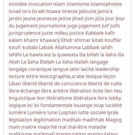
invisible
invocation
islam
islamisme
islamophobie
isnad
isra
Israël
istawa
ivresse
jalousie
jama'a
jardin
jeune
jeunesse
jeûne
jihad
jism
jizîa
jour
Jour
du Jugement
journalisme
juge
jugement
juif
juifs
jurisprudence
juste milieu
justice
Kabbale
kafir
kalam
khamr
khawarij
Khidr
khimar
kitab
kouffar
koufr
kullabi
Labaik Allahumma Labbaik
lafdh
lafdhi
La hawla wa la quwwata illa billah
la ilaha illa
Allah
La Ilaha Illallah
La ilaha illallah
langage
langage coranique
langue
latin
laïcité
leadership
lecture
lettre
lexicographie,arabe
lexique
leçon
Liban
liberté
liberté de conscience
liberté de culte
libre-échange
libre arbitre
libération
licite
lien
lieu
linguistique
lion
littéralisme
littérature
livre
lobby
logique
loi
loi fondamentale
louange
loup
lucidité
lumière
Lumière
lune
Luqman
lutte sociale
lycée
législation
légitimation
madhab
madhhab
Magog
main
maitre
majorité
mal
mal-être
maladie
malikisme
malâmatî
manipulation
manipulation