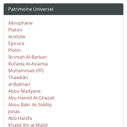
Patrimoine Universel
Xénophane
Platon
Aristote
Épicure
Plotin
Ikrimah Al-Barbari
Rufaida Al-Aslamia
Muhammad (ﷺ)
Thawbân
al-Bukhari
Abou Madyane
Abu Hamid Al-Ghazali
Abou Bakr As-Siddiq
Jonas
Abû Hanîfa
Khalid ibn al-Walid