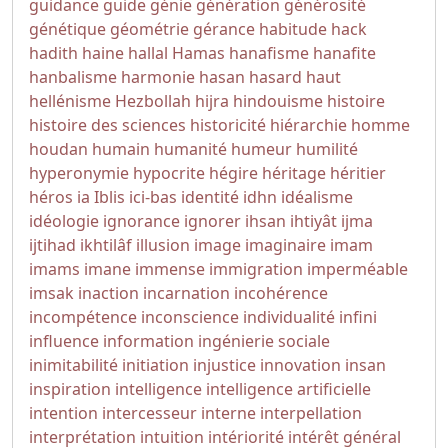
guidance
guide
génie
génération
générosité
génétique
géométrie
gérance
habitude
hack
hadith
haine
hallal
Hamas
hanafisme
hanafite
hanbalisme
harmonie
hasan
hasard
haut
hellénisme
Hezbollah
hijra
hindouisme
histoire
histoire des sciences
historicité
hiérarchie
homme
houdan
humain
humanité
humeur
humilité
hyperonymie
hypocrite
hégire
héritage
héritier
héros
ia
Iblis
ici-bas
identité
idhn
idéalisme
idéologie
ignorance
ignorer
ihsan
ihtiyât
ijma
ijtihad
ikhtilâf
illusion
image
imaginaire
imam
imams
imane
immense
immigration
imperméable
imsak
inaction
incarnation
incohérence
incompétence
inconscience
individualité
infini
influence
information
ingénierie sociale
inimitabilité
initiation
injustice
innovation
insan
inspiration
intelligence
intelligence artificielle
intention
intercesseur
interne
interpellation
interprétation
intuition
intériorité
intérêt général