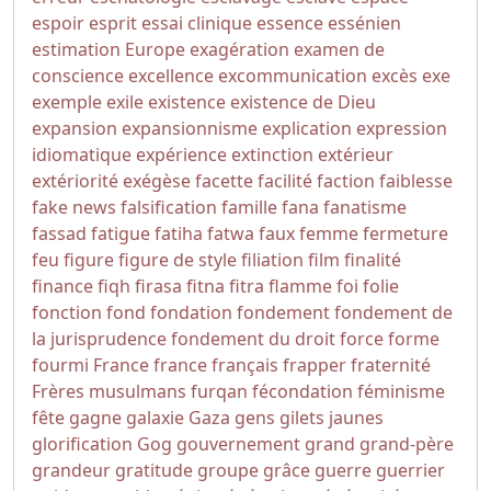
espoir
esprit
essai clinique
essence
essénien
estimation
Europe
exagération
examen de
conscience
excellence
excommunication
excès
exe
exemple
exile
existence
existence de Dieu
expansion
expansionnisme
explication
expression
idiomatique
expérience
extinction
extérieur
extériorité
exégèse
facette
facilité
faction
faiblesse
fake news
falsification
famille
fana
fanatisme
fassad
fatigue
fatiha
fatwa
faux
femme
fermeture
feu
figure
figure de style
filiation
film
finalité
finance
fiqh
firasa
fitna
fitra
flamme
foi
folie
fonction
fond
fondation
fondement
fondement de
la jurisprudence
fondement du droit
force
forme
fourmi
France
france
français
frapper
fraternité
Frères musulmans
furqan
fécondation
féminisme
fête
gagne
galaxie
Gaza
gens
gilets jaunes
glorification
Gog
gouvernement
grand
grand-père
grandeur
gratitude
groupe
grâce
guerre
guerrier