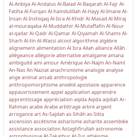
Al-Anbiya
Al-Andalus
Al-Balad
Al-Baqarah
Al-Fajr
Al-
Fatiha
Al-Furqan
Al-hamdulillah
Al-Hayy
Al-Imane
Al-
Insan
Al-Inshiqaq
Al-Isra
Al-Khidr
Al-Masad
Al-Miraj
al-mouraqaba
Al-Muddathir
Al-Mutaffafin
Al-Nour
al-qadar
Al-Qadr
Al-Qamar
Al-Qiyamah
Al-Shams
Al-
Sharh
Al-tin
Al-Wassi
alcool
algorithme
algèbre
alignement
alimentation
Al Isra
Allah
alliance
Allâh
allégeance
allégorie
alternative
amalgame
amana
ambiguité
ami
amour
Amérique
An-Najm
An-Naml
An-Nas
An-Naziat
anachronisme
analogie
analyse
ange
animal
ansab
anthropologie
anthropomorphisme
anxiété
apostasie
apparence
appauvrissement
appel
application
apprendre
apprentissage
appréciation
aqida
Aqida
aqidah
Ar-
Rahman
arabe
Arabe
arbitrage
arbre
argent
arrogance
art
As-Sajdah
as-Sihâh as-Sitta
ascension
ascétisme
asharisme
asharite
assemblée
assistance
association
Astaghfirullah
astronomie
astrophysique
At-Takathur
At-Tur
athéisme