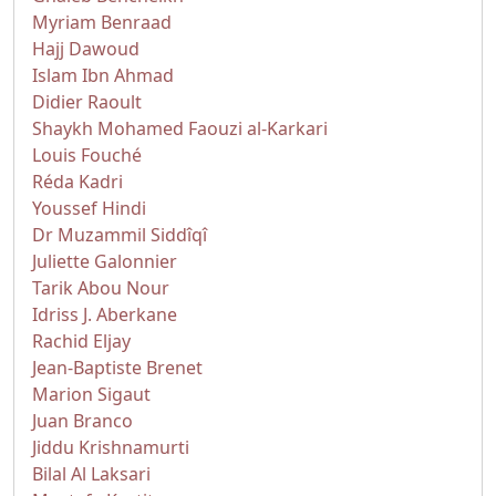
Myriam Benraad
Hajj Dawoud
Islam Ibn Ahmad
Didier Raoult
Shaykh Mohamed Faouzi al-Karkari
Louis Fouché
Réda Kadri
Youssef Hindi
Dr Muzammil Siddîqî
Juliette Galonnier
Tarik Abou Nour
Idriss J. Aberkane
Rachid Eljay
Jean-Baptiste Brenet
Marion Sigaut
Juan Branco
Jiddu Krishnamurti
Bilal Al Laksari