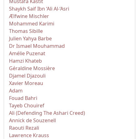
Mustafa Kastit
Shaykh Saif Ibn ‘Ali Al-‘Asri
Ælfwine Mischler
Mohammed Karimi
Thomas Sibille
Julien Yahya Barbe
Dr Ismael Mouhammad
Amélie Puzenat
Hamzi Khateb
Géraldine Mossière
Djamel Djazouli
Xavier Moreau
Adam
Fouad Bahri
Tayeb Chouiref
Ali (Defending The Ashari Creed)
Annick de Souzenell
Raouti Rezali
Lawrence Krauss