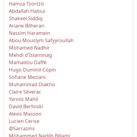
Hamza Tzortzis
Abdallah Haloui
Shakeel Siddiq
Ariane Bilheran
Nassim Haramein
Abou Mouslym Safyyroullah
Mohamed Nadhir
Mehdi d'Islammag
Mamadou Daffé
Hugo Duminil-Copin
Sofiane Meziani
Muhammad Diakho
Claire Séverac
Yannis Mahil
David Berlinski
Alexis Masson
Lucien Cerise
@Sarrazins
Mohammed Nadjib Billami