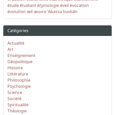
étude
étudiant
étymologie
éveil
évocation
évolution
œil
œuvre
ʼAbassa
ḥusbān
Catégories
Actualité
Art
Enseignement
Géopolitique
Histoire
Littérature
Philosophie
Psychologie
Science
Société
Spiritualité
Théologie