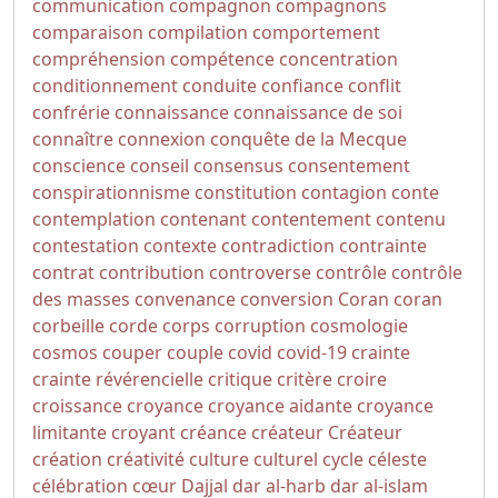
communication
compagnon
compagnons
comparaison
compilation
comportement
compréhension
compétence
concentration
conditionnement
conduite
confiance
conflit
confrérie
connaissance
connaissance de soi
connaître
connexion
conquête de la Mecque
conscience
conseil
consensus
consentement
conspirationnisme
constitution
contagion
conte
contemplation
contenant
contentement
contenu
contestation
contexte
contradiction
contrainte
contrat
contribution
controverse
contrôle
contrôle
des masses
convenance
conversion
Coran
coran
corbeille
corde
corps
corruption
cosmologie
cosmos
couper
couple
covid
covid-19
crainte
crainte révérencielle
critique
critère
croire
croissance
croyance
croyance aidante
croyance
limitante
croyant
créance
créateur
Créateur
création
créativité
culture
culturel
cycle
céleste
célébration
cœur
Dajjal
dar al-harb
dar al-islam