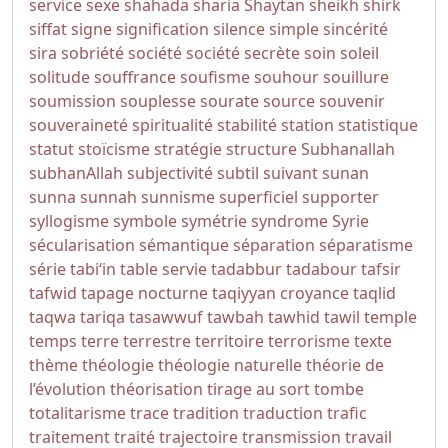
service
sexe
shahada
sharia
Shaytan
sheikh
shirk
siffat
signe
signification
silence
simple
sincérité
sira
sobriété
société
société secrète
soin
soleil
solitude
souffrance
soufisme
souhour
souillure
soumission
souplesse
sourate
source
souvenir
souveraineté
spiritualité
stabilité
station
statistique
statut
stoïcisme
stratégie
structure
Subhanallah
subhanAllah
subjectivité
subtil
suivant
sunan
sunna
sunnah
sunnisme
superficiel
supporter
syllogisme
symbole
symétrie
syndrome
Syrie
sécularisation
sémantique
séparation
séparatisme
série
tabi‘in
table servie
tadabbur
tadabour
tafsir
tafwid
tapage nocturne
taqiyyan croyance
taqlid
taqwa
tariqa
tasawwuf
tawbah
tawhid
tawil
temple
temps
terre
terrestre
territoire
terrorisme
texte
thème
théologie
théologie naturelle
théorie de
l’évolution
théorisation
tirage au sort
tombe
totalitarisme
trace
tradition
traduction
trafic
traitement
traité
trajectoire
transmission
travail