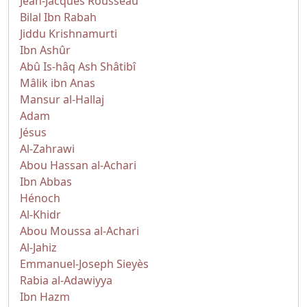
Jean-Jacques Rousseau
Bilal Ibn Rabah
Jiddu Krishnamurti
Ibn Ashûr
Abû Is-hâq Ash Shâtibî
Mâlik ibn Anas
Mansur al-Hallaj
Adam
Jésus
Al-Zahrawi
Abou Hassan al-Achari
Ibn Abbas
Hénoch
Al-Khidr
Abou Moussa al-Achari
Al-Jahiz
Emmanuel-Joseph Sieyès
Rabia al-Adawiyya
Ibn Hazm