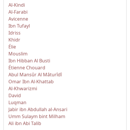
Al-Kindi
Al-Farabi
Avicenne
Ibn Tufayl
Idriss
Khidr
Élie
Mouslim
Ibn Hibban Al Busti
Étienne Chouard
Abul Mansûr Al Mâturîdî
Omar Ibn Al-Khattab
Al-Khwarizmi
David
Luqman
Jabir ibn Abdullah al-Ansari
Umm Sulaym bint Milham
Ali ibn Abi Talib