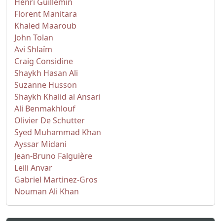
Henri Guillemin
Florent Manitara
Khaled Maaroub
John Tolan
Avi Shlaïm
Craig Considine
Shaykh Hasan Ali
Suzanne Husson
Shaykh Khalid al Ansari
Ali Benmakhlouf
Olivier De Schutter
Syed Muhammad Khan
Ayssar Midani
Jean-Bruno Falguière
Leili Anvar
Gabriel Martinez-Gros
Nouman Ali Khan