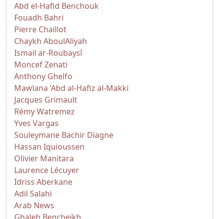
Abd el-Hafid Benchouk
Fouadh Bahri
Pierre Chaillot
Chaykh AboulAliyah
Ismail ar-Roubaysî
Moncef Zenati
Anthony Ghelfo
Mawlana ‘Abd al-Hafiz al-Makki
Jacques Grimault
Rémy Watremez
Yves Vargas
Souleymane Bachir Diagne
Hassan Iquioussen
Olivier Manitara
Laurence Lécuyer
Idriss Aberkane
Adil Salahi
Arab News
Ghaleb Bencheikh