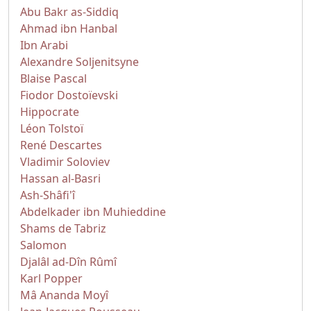
Abu Bakr as-Siddiq
Ahmad ibn Hanbal
Ibn Arabi
Alexandre Soljenitsyne
Blaise Pascal
Fiodor Dostoïevski
Hippocrate
Léon Tolstoï
René Descartes
Vladimir Soloviev
Hassan al-Basri
Ash-Shâfi'î
Abdelkader ibn Muhieddine
Shams de Tabriz
Salomon
Djalâl ad-Dîn Rûmî
Karl Popper
Mâ Ananda Moyî