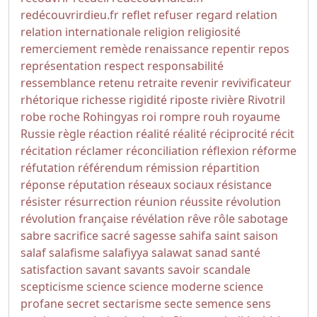
redécouvrirdieu.fr
reflet
refuser
regard
relation
relation internationale
religion
religiosité
remerciement
remède
renaissance
repentir
repos
représentation
respect
responsabilité
ressemblance
retenu
retraite
revenir
revivificateur
rhétorique
richesse
rigidité
riposte
rivière
Rivotril
robe
roche
Rohingyas
roi
rompre
rouh
royaume
Russie
règle
réaction
réalité
réalité
réciprocité
récit
récitation
réclamer
réconciliation
réflexion
réforme
réfutation
référendum
rémission
répartition
réponse
réputation
réseaux sociaux
résistance
résister
résurrection
réunion
réussite
révolution
révolution française
révélation
rêve
rôle
sabotage
sabre
sacrifice
sacré
sagesse
sahifa
saint
saison
salaf
salafisme
salafiyya
salawat
sanad
santé
satisfaction
savant
savants
savoir
scandale
scepticisme
science
science moderne
science
profane
secret
sectarisme
secte
semence
sens