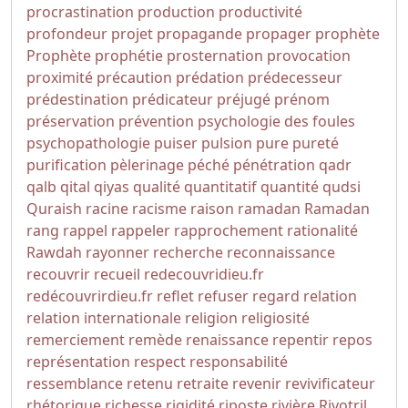
procrastination
production
productivité
profondeur
projet
propagande
propager
prophète
Prophète
prophétie
prosternation
provocation
proximité
précaution
prédation
prédecesseur
prédestination
prédicateur
préjugé
prénom
préservation
prévention
psychologie des foules
psychopathologie
puiser
pulsion
pure
pureté
purification
pèlerinage
péché
pénétration
qadr
qalb
qital
qiyas
qualité
quantitatif
quantité
qudsi
Quraish
racine
racisme
raison
ramadan
Ramadan
rang
rappel
rappeler
rapprochement
rationalité
Rawdah
rayonner
recherche
reconnaissance
recouvrir
recueil
redecouvridieu.fr
redécouvrirdieu.fr
reflet
refuser
regard
relation
relation internationale
religion
religiosité
remerciement
remède
renaissance
repentir
repos
représentation
respect
responsabilité
ressemblance
retenu
retraite
revenir
revivificateur
rhétorique
richesse
rigidité
riposte
rivière
Rivotril