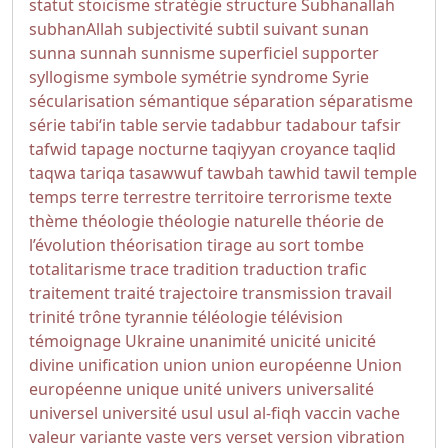
statut
stoïcisme
stratégie
structure
Subhanallah
subhanAllah
subjectivité
subtil
suivant
sunan
sunna
sunnah
sunnisme
superficiel
supporter
syllogisme
symbole
symétrie
syndrome
Syrie
sécularisation
sémantique
séparation
séparatisme
série
tabi‘in
table servie
tadabbur
tadabour
tafsir
tafwid
tapage nocturne
taqiyyan croyance
taqlid
taqwa
tariqa
tasawwuf
tawbah
tawhid
tawil
temple
temps
terre
terrestre
territoire
terrorisme
texte
thème
théologie
théologie naturelle
théorie de
l’évolution
théorisation
tirage au sort
tombe
totalitarisme
trace
tradition
traduction
trafic
traitement
traité
trajectoire
transmission
travail
trinité
trône
tyrannie
téléologie
télévision
témoignage
Ukraine
unanimité
unicité
unicité
divine
unification
union
union européenne
Union
européenne
unique
unité
univers
universalité
universel
université
usul
usul al-fiqh
vaccin
vache
valeur
variante
vaste
vers
verset
version
vibration