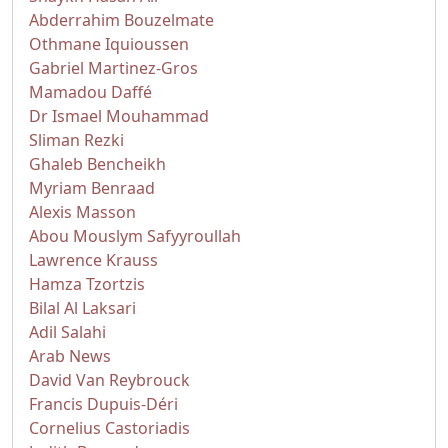
Abderrahim Bouzelmate
Othmane Iquioussen
Gabriel Martinez-Gros
Mamadou Daffé
Dr Ismael Mouhammad
Sliman Rezki
Ghaleb Bencheikh
Myriam Benraad
Alexis Masson
Abou Mouslym Safyyroullah
Lawrence Krauss
Hamza Tzortzis
Bilal Al Laksari
Adil Salahi
Arab News
David Van Reybrouck
Francis Dupuis-Déri
Cornelius Castoriadis