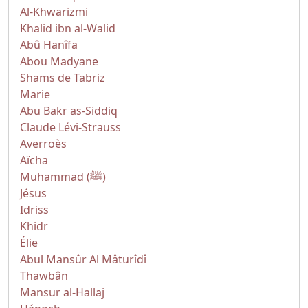
Al-Khwarizmi
Khalid ibn al-Walid
Abû Hanîfa
Abou Madyane
Shams de Tabriz
Marie
Abu Bakr as-Siddiq
Claude Lévi-Strauss
Averroès
Aïcha
Muhammad (ﷺ)
Jésus
Idriss
Khidr
Élie
Abul Mansûr Al Mâturîdî
Thawbân
Mansur al-Hallaj