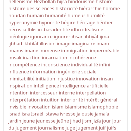
hellénisme
Hezbollah
hijra
hindouisme
histoire
histoire des sciences
historicité
hiérarchie
homme
houdan
humain
humanité
humeur
humilité
hyperonymie
hypocrite
hégire
héritage
héritier
héros
ia
Iblis
ici-bas
identité
idhn
idéalisme
idéologie
ignorance
ignorer
ihsan
ihtiyât
ijma
ijtihad
ikhtilâf
illusion
image
imaginaire
imam
imams
imane
immense
immigration
imperméable
imsak
inaction
incarnation
incohérence
incompétence
inconscience
individualité
infini
influence
information
ingénierie sociale
inimitabilité
initiation
injustice
innovation
insan
inspiration
intelligence
intelligence artificielle
intention
intercesseur
interne
interpellation
interprétation
intuition
intériorité
intérêt général
invisible
invocation
islam
islamisme
islamophobie
isnad
isra
Israël
istawa
ivresse
jalousie
jama'a
jardin
jeune
jeunesse
jeûne
jihad
jism
jizîa
jour
Jour
du Jugement
journalisme
juge
jugement
juif
juifs