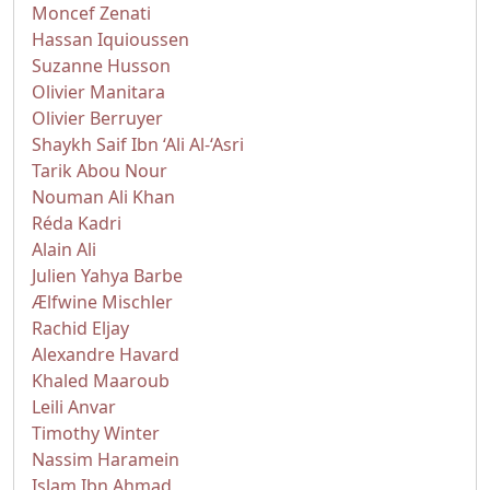
Moncef Zenati
Hassan Iquioussen
Suzanne Husson
Olivier Manitara
Olivier Berruyer
Shaykh Saif Ibn ‘Ali Al-‘Asri
Tarik Abou Nour
Nouman Ali Khan
Réda Kadri
Alain Ali
Julien Yahya Barbe
Ælfwine Mischler
Rachid Eljay
Alexandre Havard
Khaled Maaroub
Leili Anvar
Timothy Winter
Nassim Haramein
Islam Ibn Ahmad