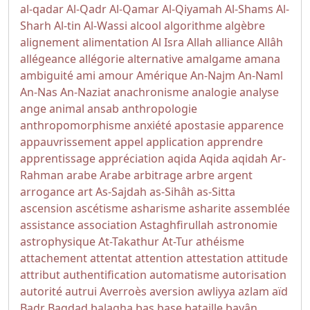
al-qadar
Al-Qadr
Al-Qamar
Al-Qiyamah
Al-Shams
Al-
Sharh
Al-tin
Al-Wassi
alcool
algorithme
algèbre
alignement
alimentation
Al Isra
Allah
alliance
Allâh
allégeance
allégorie
alternative
amalgame
amana
ambiguité
ami
amour
Amérique
An-Najm
An-Naml
An-Nas
An-Naziat
anachronisme
analogie
analyse
ange
animal
ansab
anthropologie
anthropomorphisme
anxiété
apostasie
apparence
appauvrissement
appel
application
apprendre
apprentissage
appréciation
aqida
Aqida
aqidah
Ar-
Rahman
arabe
Arabe
arbitrage
arbre
argent
arrogance
art
As-Sajdah
as-Sihâh as-Sitta
ascension
ascétisme
asharisme
asharite
assemblée
assistance
association
Astaghfirullah
astronomie
astrophysique
At-Takathur
At-Tur
athéisme
attachement
attentat
attention
attestation
attitude
attribut
authentification
automatisme
autorisation
autorité
autrui
Averroès
aversion
awliyya
azlam
aïd
Badr
Bagdad
balagha
bas
base
bataille
bayân