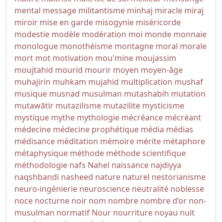
mental
message
militantisme
minhaj
miracle
miraj
miroir
mise en garde
misogynie
miséricorde
modestie
modèle
modération
moi
monde
monnaie
monologue
monothéisme
montagne
moral
morale
mort
mot
motivation
mou'mine
moujassim
moujtahid
mourid
mourir
moyen
moyen-âge
muhajirin
muhkam
mujahid
multiplication
mushaf
musique
musnad
musulman
mutashabih
mutation
mutawātir
mutazilisme
mutazilite
mysticisme
mystique
mythe
mythologie
mécréance
mécréant
médecine
médecine prophétique
média
médias
médisance
méditation
mémoire
mérite
métaphore
métaphysique
méthode
méthode scientifique
méthodologie
nafs
Nahel
naissance
najdiyya
naqshbandi
nasheed
nature
naturel
nestorianisme
neuro-ingénierie
neuroscience
neutralité
noblesse
noce
nocturne
noir
nom
nombre
nombre d’or
non-
musulman
normatif
Nour
nourriture
noyau
nuit