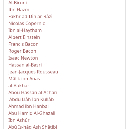
Al-Biruni
Ibn Hazm
Fakhr ad-Dîn ar-Râzî
Nicolas Copernic
Ibn al-Haytham
Albert Einstein
Francis Bacon
Roger Bacon
Isaac Newton
Hassan al-Basri
Jean-Jacques Rousseau
Mâlik ibn Anas
al-Bukhari
Abou Hassan al-Achari
'Abdu Llâh Ibn Kullâb
Ahmad ibn Hanbal
Abu Hamid Al-Ghazali
Ibn Ashûr
Abû Is-hâq Ash Shâtibî