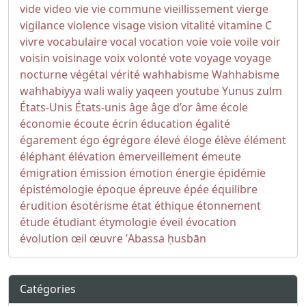
vide
video
vie
vie commune
vieillissement
vierge
vigilance
violence
visage
vision
vitalité
vitamine C
vivre
vocabulaire
vocal
vocation
voie
voie
voile
voir
voisin
voisinage
voix
volonté
vote
voyage
voyage
nocturne
végétal
vérité
wahhabisme
Wahhabisme
wahhabiyya
wali
waliy
yaqeen
youtube
Yunus
zulm
États-Unis
États-unis
âge
âge d’or
âme
école
économie
écoute
écrin
éducation
égalité
égarement
égo
égrégore
élevé
éloge
élève
élément
éléphant
élévation
émerveillement
émeute
émigration
émission
émotion
énergie
épidémie
épistémologie
époque
épreuve
épée
équilibre
érudition
ésotérisme
état
éthique
étonnement
étude
étudiant
étymologie
éveil
évocation
évolution
œil
œuvre
ʼAbassa
ḥusbān
Catégories