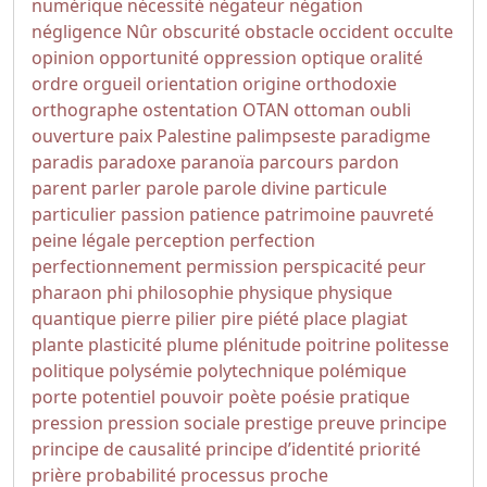
numérique
nécessité
négateur
négation
négligence
Nûr
obscurité
obstacle
occident
occulte
opinion
opportunité
oppression
optique
oralité
ordre
orgueil
orientation
origine
orthodoxie
orthographe
ostentation
OTAN
ottoman
oubli
ouverture
paix
Palestine
palimpseste
paradigme
paradis
paradoxe
paranoïa
parcours
pardon
parent
parler
parole
parole divine
particule
particulier
passion
patience
patrimoine
pauvreté
peine légale
perception
perfection
perfectionnement
permission
perspicacité
peur
pharaon
phi
philosophie
physique
physique
quantique
pierre
pilier
pire
piété
place
plagiat
plante
plasticité
plume
plénitude
poitrine
politesse
politique
polysémie
polytechnique
polémique
porte
potentiel
pouvoir
poète
poésie
pratique
pression
pression sociale
prestige
preuve
principe
principe de causalité
principe d’identité
priorité
prière
probabilité
processus
proche