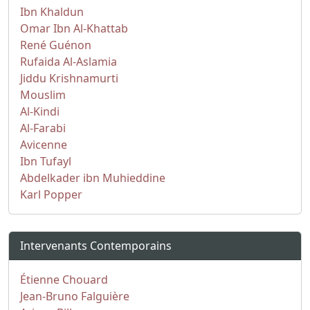
Ibn Khaldun
Omar Ibn Al-Khattab
René Guénon
Rufaida Al-Aslamia
Jiddu Krishnamurti
Mouslim
Al-Kindi
Al-Farabi
Avicenne
Ibn Tufayl
Abdelkader ibn Muhieddine
Karl Popper
Intervenants Contemporains
Étienne Chouard
Jean-Bruno Falguière