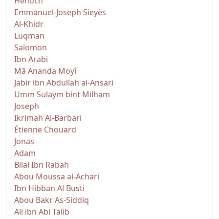
Hénoch
Emmanuel-Joseph Sieyès
Al-Khidr
Luqman
Salomon
Ibn Arabi
Mâ Ananda Moyî
Jabir ibn Abdullah al-Ansari
Umm Sulaym bint Milham
Joseph
Ikrimah Al-Barbari
Étienne Chouard
Jonas
Adam
Bilal Ibn Rabah
Abou Moussa al-Achari
Ibn Hibban Al Busti
Abou Bakr As-Siddiq
Ali ibn Abi Talib