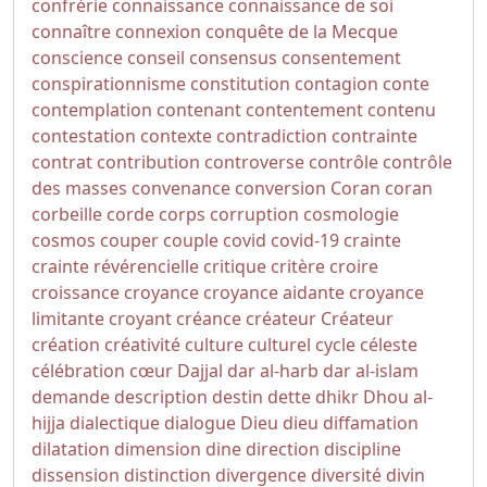
confrérie
connaissance
connaissance de soi
connaître
connexion
conquête de la Mecque
conscience
conseil
consensus
consentement
conspirationnisme
constitution
contagion
conte
contemplation
contenant
contentement
contenu
contestation
contexte
contradiction
contrainte
contrat
contribution
controverse
contrôle
contrôle
des masses
convenance
conversion
Coran
coran
corbeille
corde
corps
corruption
cosmologie
cosmos
couper
couple
covid
covid-19
crainte
crainte révérencielle
critique
critère
croire
croissance
croyance
croyance aidante
croyance
limitante
croyant
créance
créateur
Créateur
création
créativité
culture
culturel
cycle
céleste
célébration
cœur
Dajjal
dar al-harb
dar al-islam
demande
description
destin
dette
dhikr
Dhou al-
hijja
dialectique
dialogue
Dieu
dieu
diffamation
dilatation
dimension
dine
direction
discipline
dissension
distinction
divergence
diversité
divin