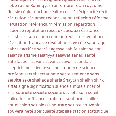
robe
roche
Rohingyas
roi
rompre
rouh
royaume
Russie
règle
réaction
réalité
réalité
réciprocité
récit
récitation
réclamer
réconciliation
réflexion
réforme
réfutation
référendum
rémission
répartition
réponse
réputation
réseaux sociaux
résistance
résister
résurrection
réunion
réussite
révolution
révolution française
révélation
rêve
rôle
sabotage
sabre
sacrifice
sacré
sagesse
sahifa
saint
saison
salaf
salafisme
salafiyya
salawat
sanad
santé
satisfaction
savant
savants
savoir
scandale
scepticisme
science
science moderne
science
profane
secret
sectarisme
secte
semence
sens
service
sexe
shahada
sharia
Shaytan
sheikh
shirk
siffat
signe
signification
silence
simple
sincérité
sira
sobriété
société
société secrète
soin
soleil
solitude
souffrance
soufisme
souhour
souillure
soumission
souplesse
sourate
source
souvenir
souveraineté
spiritualité
stabilité
station
statistique