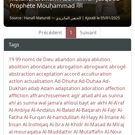
Prophète Mouḥammad ﷺ
Source : Hanafi Maturidi ⁓ الحنفي الماتريدي
|
Ajouté le 05/01/2025
Précédent
1
Suivant
Tags
19
99 noms de Dieu
abandon
abaya
ablution
abolition
abondance
abrogation
abrogeant
abrogé
abstraction
acceptation
accord
acculturation
action
actualisation
Ad-Dhuha
Ad-Duhaa
Ad-
Dukhan
adab
Adam
adaptation
adoration
affection
affliction
affranchissement
agir
ahad
ahl as-sunna
ahl as sunna wal jama'a
ahloul bayt
air
akhi
Al-A'raf
Al-Anbiya
Al-Andalus
Al-Balad
Al-Baqarah
Al-Fajr
Al-
Fatiha
Al-Furqan
Al-hamdulillah
Al-Hayy
Al-Imane
Al-
Insan
Al-Inshiqaq
Al-Isra
Al-Khidr
Al-Masad
Al-Miraj
al-mouraqaba
Al-Muddathir
Al-Mutaffafin
Al-Nour