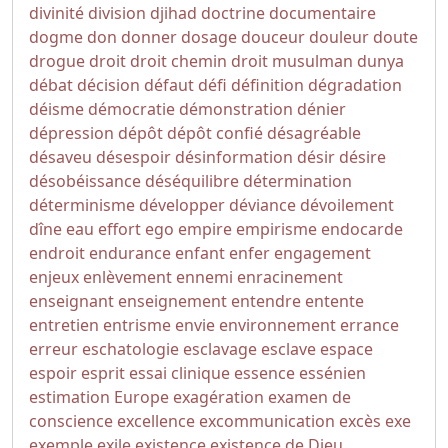
divinité
division
djihad
doctrine
documentaire
dogme
don
donner
dosage
douceur
douleur
doute
drogue
droit
droit chemin
droit musulman
dunya
débat
décision
défaut
défi
définition
dégradation
déisme
démocratie
démonstration
dénier
dépression
dépôt
dépôt confié
désagréable
désaveu
désespoir
désinformation
désir
désire
désobéissance
déséquilibre
détermination
déterminisme
développer
déviance
dévoilement
dîne
eau
effort
ego
empire
empirisme
endocarde
endroit
endurance
enfant
enfer
engagement
enjeux
enlèvement
ennemi
enracinement
enseignant
enseignement
entendre
entente
entretien
entrisme
envie
environnement
errance
erreur
eschatologie
esclavage
esclave
espace
espoir
esprit
essai clinique
essence
essénien
estimation
Europe
exagération
examen de
conscience
excellence
excommunication
excès
exe
exemple
exile
existence
existence de Dieu