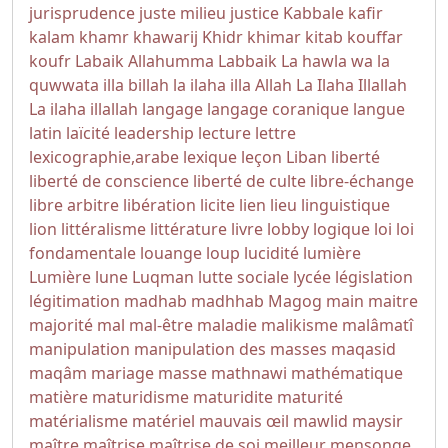
jurisprudence
juste milieu
justice
Kabbale
kafir
kalam
khamr
khawarij
Khidr
khimar
kitab
kouffar
koufr
Labaik Allahumma Labbaik
La hawla wa la
quwwata illa billah
la ilaha illa Allah
La Ilaha Illallah
La ilaha illallah
langage
langage coranique
langue
latin
laïcité
leadership
lecture
lettre
lexicographie,arabe
lexique
leçon
Liban
liberté
liberté de conscience
liberté de culte
libre-échange
libre arbitre
libération
licite
lien
lieu
linguistique
lion
littéralisme
littérature
livre
lobby
logique
loi
loi
fondamentale
louange
loup
lucidité
lumière
Lumière
lune
Luqman
lutte sociale
lycée
législation
légitimation
madhab
madhhab
Magog
main
maitre
majorité
mal
mal-être
maladie
malikisme
malâmatî
manipulation
manipulation des masses
maqasid
maqâm
mariage
masse
mathnawi
mathématique
matière
maturidisme
maturidite
maturité
matérialisme
matériel
mauvais œil
mawlid
maysir
maître
maîtrise
maîtrise de soi
meilleur
mensonge