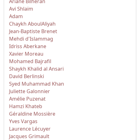
Ariane Bilheran
Avi Shlaïm
Adam
Chaykh AboulAliyah
Jean-Baptiste Brenet
Mehdi d'Islammag
Idriss Aberkane
Xavier Moreau
Mohamed Bajrafil
Shaykh Khalid al Ansari
David Berlinski
Syed Muhammad Khan
Juliette Galonnier
Amélie Puzenat
Hamzi Khateb
Géraldine Mossière
Yves Vargas
Laurence Lécuyer
Jacques Grimault