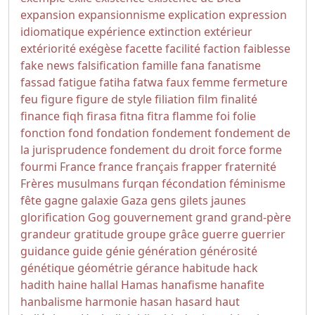
expansion
expansionnisme
explication
expression
idiomatique
expérience
extinction
extérieur
extériorité
exégèse
facette
facilité
faction
faiblesse
fake news
falsification
famille
fana
fanatisme
fassad
fatigue
fatiha
fatwa
faux
femme
fermeture
feu
figure
figure de style
filiation
film
finalité
finance
fiqh
firasa
fitna
fitra
flamme
foi
folie
fonction
fond
fondation
fondement
fondement de
la jurisprudence
fondement du droit
force
forme
fourmi
France
france
français
frapper
fraternité
Frères musulmans
furqan
fécondation
féminisme
fête
gagne
galaxie
Gaza
gens
gilets jaunes
glorification
Gog
gouvernement
grand
grand-père
grandeur
gratitude
groupe
grâce
guerre
guerrier
guidance
guide
génie
génération
générosité
génétique
géométrie
gérance
habitude
hack
hadith
haine
hallal
Hamas
hanafisme
hanafite
hanbalisme
harmonie
hasan
hasard
haut