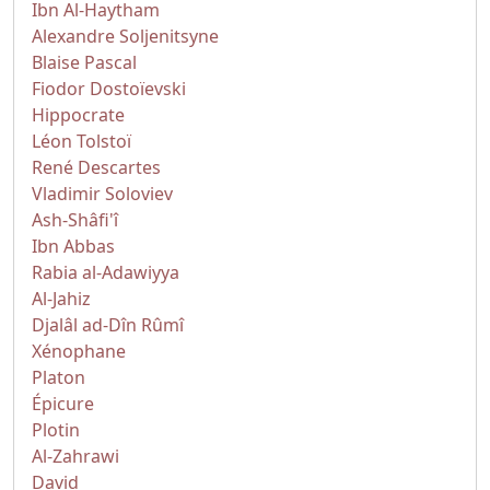
Ibn Al-Haytham
Alexandre Soljenitsyne
Blaise Pascal
Fiodor Dostoïevski
Hippocrate
Léon Tolstoï
René Descartes
Vladimir Soloviev
Ash-Shâfi'î
Ibn Abbas
Rabia al-Adawiyya
Al-Jahiz
Djalâl ad-Dîn Rûmî
Xénophane
Platon
Épicure
Plotin
Al-Zahrawi
David