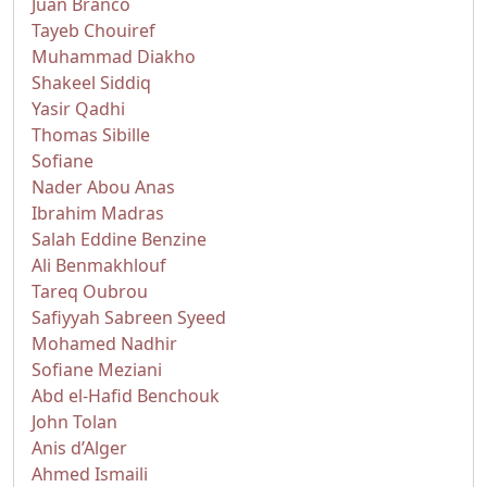
Juan Branco
Tayeb Chouiref
Muhammad Diakho
Shakeel Siddiq
Yasir Qadhi
Thomas Sibille
Sofiane
Nader Abou Anas
Ibrahim Madras
Salah Eddine Benzine
Ali Benmakhlouf
Tareq Oubrou
Safiyyah Sabreen Syeed
Mohamed Nadhir
Sofiane Meziani
Abd el-Hafid Benchouk
John Tolan
Anis d’Alger
Ahmed Ismaili