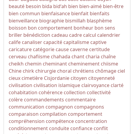
beauté
besoin
bida
bidʻah
bien
bien-aimé
bien-être
bien commun
bienfaisance
bienfait
bienfaits
bienveillance
biographie
bismillah
blasphème
boisson
bon comportement
bonheur
bon sens
briller
bénédiction
cadeau
cadre
calcul
calendrier
calife
canaliser
capacité
capitalisme
captive
caricature
catégorie
cause
caverne
certitude
cerveau
chafiisme
chahada
chant
charia
chaîne
cheikh
chemin
cheminant
cheminement
chiisme
Chine
chirk
chirurgie
choral
chrétiens
chômage
ciel
cieux
cimetière
Cisjordanie
citoyen
citoyenneté
civilisation
civilisation islamique
clairvoyance
clarté
cohabitation
cohérence
collection
collectivité
colère
commandements
commentaire
communication
compagnon
compagnons
comparaison
compilation
comportement
compréhension
compétence
concentration
conditionnement
conduite
confiance
conflit