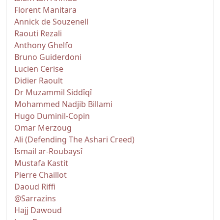
Florent Manitara
Annick de Souzenell
Raouti Rezali
Anthony Ghelfo
Bruno Guiderdoni
Lucien Cerise
Didier Raoult
Dr Muzammil Siddîqî
Mohammed Nadjib Billami
Hugo Duminil-Copin
Omar Merzoug
Ali (Defending The Ashari Creed)
Ismail ar-Roubaysî
Mustafa Kastit
Pierre Chaillot
Daoud Riffi
@Sarrazins
Hajj Dawoud