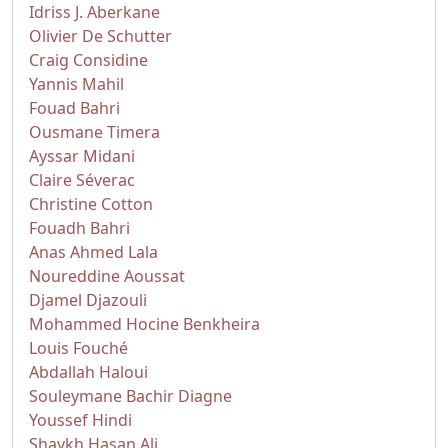
Idriss J. Aberkane
Olivier De Schutter
Craig Considine
Yannis Mahil
Fouad Bahri
Ousmane Timera
Ayssar Midani
Claire Séverac
Christine Cotton
Fouadh Bahri
Anas Ahmed Lala
Noureddine Aoussat
Djamel Djazouli
Mohammed Hocine Benkheira
Louis Fouché
Abdallah Haloui
Souleymane Bachir Diagne
Youssef Hindi
Shaykh Hasan Ali