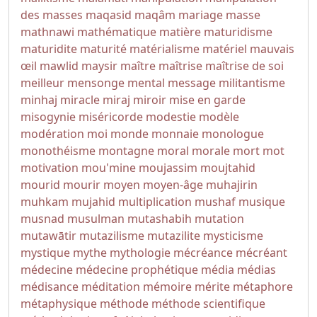
des masses
maqasid
maqâm
mariage
masse
mathnawi
mathématique
matière
maturidisme
maturidite
maturité
matérialisme
matériel
mauvais
œil
mawlid
maysir
maître
maîtrise
maîtrise de soi
meilleur
mensonge
mental
message
militantisme
minhaj
miracle
miraj
miroir
mise en garde
misogynie
miséricorde
modestie
modèle
modération
moi
monde
monnaie
monologue
monothéisme
montagne
moral
morale
mort
mot
motivation
mou'mine
moujassim
moujtahid
mourid
mourir
moyen
moyen-âge
muhajirin
muhkam
mujahid
multiplication
mushaf
musique
musnad
musulman
mutashabih
mutation
mutawātir
mutazilisme
mutazilite
mysticisme
mystique
mythe
mythologie
mécréance
mécréant
médecine
médecine prophétique
média
médias
médisance
méditation
mémoire
mérite
métaphore
métaphysique
méthode
méthode scientifique