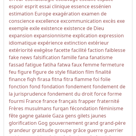
espoir
esprit
essai clinique
essence
essénien
estimation
Europe
exagération
examen de
conscience
excellence
excommunication
excès
exe
exemple
exile
existence
existence de Dieu
expansion
expansionnisme
explication
expression
idiomatique
expérience
extinction
extérieur
extériorité
exégèse
facette
facilité
faction
faiblesse
fake news
falsification
famille
fana
fanatisme
fassad
fatigue
fatiha
fatwa
faux
femme
fermeture
feu
figure
figure de style
filiation
film
finalité
finance
fiqh
firasa
fitna
fitra
flamme
foi
folie
fonction
fond
fondation
fondement
fondement de
la jurisprudence
fondement du droit
force
forme
fourmi
France
france
français
frapper
fraternité
Frères musulmans
furqan
fécondation
féminisme
fête
gagne
galaxie
Gaza
gens
gilets jaunes
glorification
Gog
gouvernement
grand
grand-père
grandeur
gratitude
groupe
grâce
guerre
guerrier