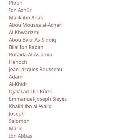
Plotin
Ibn Ashûr
Mâlik ibn Anas
Abou Moussa al-Achari
Al-Khwarizmi
Abou Bakr As-Siddiq
Bilal Ibn Rabah
Rufaida Al-Aslamia
Hénoch
Jean-Jacques Rousseau
Adam
Al-Khidr
Djalâl ad-Dîn Rûmî
Emmanuel-Joseph Sieyès
Khalid ibn al-Walid
Joseph
Salomon
Marie
Ibn Abbas