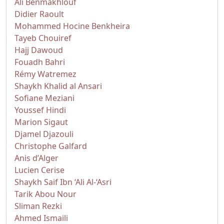
Ali Benmakhlouf
Didier Raoult
Mohammed Hocine Benkheira
Tayeb Chouiref
Hajj Dawoud
Fouadh Bahri
Rémy Watremez
Shaykh Khalid al Ansari
Sofiane Meziani
Youssef Hindi
Marion Sigaut
Djamel Djazouli
Christophe Galfard
Anis d’Alger
Lucien Cerise
Shaykh Saif Ibn ‘Ali Al-‘Asri
Tarik Abou Nour
Sliman Rezki
Ahmed Ismaili