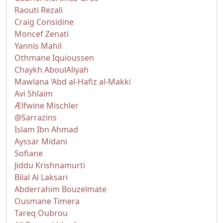
Raouti Rezali
Craig Considine
Moncef Zenati
Yannis Mahil
Othmane Iquioussen
Chaykh AboulAliyah
Mawlana ‘Abd al-Hafiz al-Makki
Avi Shlaïm
Ælfwine Mischler
@Sarrazins
Islam Ibn Ahmad
Ayssar Midani
Sofiane
Jiddu Krishnamurti
Bilal Al Laksari
Abderrahim Bouzelmate
Ousmane Timera
Tareq Oubrou