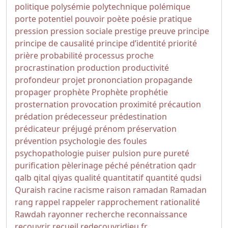
politique
polysémie
polytechnique
polémique
porte
potentiel
pouvoir
poète
poésie
pratique
pression
pression sociale
prestige
preuve
principe
principe de causalité
principe d’identité
priorité
prière
probabilité
processus
proche
procrastination
production
productivité
profondeur
projet
prononciation
propagande
propager
prophète
Prophète
prophétie
prosternation
provocation
proximité
précaution
prédation
prédecesseur
prédestination
prédicateur
préjugé
prénom
préservation
prévention
psychologie des foules
psychopathologie
puiser
pulsion
pure
pureté
purification
pèlerinage
péché
pénétration
qadr
qalb
qital
qiyas
qualité
quantitatif
quantité
qudsi
Quraish
racine
racisme
raison
ramadan
Ramadan
rang
rappel
rappeler
rapprochement
rationalité
Rawdah
rayonner
recherche
reconnaissance
recouvrir
recueil
redecouvridieu.fr