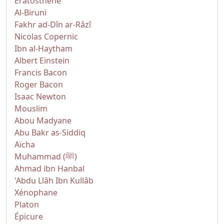
Ératosthène
Al-Biruni
Fakhr ad-Dîn ar-Râzî
Nicolas Copernic
Ibn al-Haytham
Albert Einstein
Francis Bacon
Roger Bacon
Isaac Newton
Mouslim
Abou Madyane
Abu Bakr as-Siddiq
Aïcha
Muhammad (ﷺ)
Ahmad ibn Hanbal
'Abdu Llâh Ibn Kullâb
Xénophane
Platon
Épicure