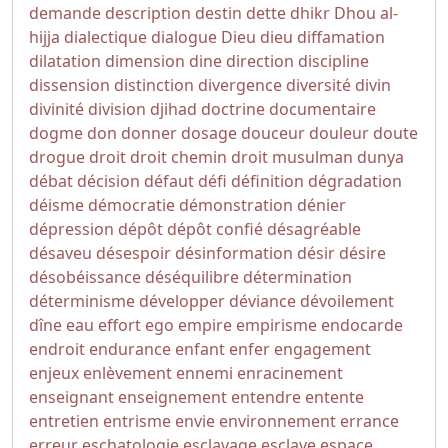
demande
description
destin
dette
dhikr
Dhou al-
hijja
dialectique
dialogue
Dieu
dieu
diffamation
dilatation
dimension
dine
direction
discipline
dissension
distinction
divergence
diversité
divin
divinité
division
djihad
doctrine
documentaire
dogme
don
donner
dosage
douceur
douleur
doute
drogue
droit
droit chemin
droit musulman
dunya
débat
décision
défaut
défi
définition
dégradation
déisme
démocratie
démonstration
dénier
dépression
dépôt
dépôt confié
désagréable
désaveu
désespoir
désinformation
désir
désire
désobéissance
déséquilibre
détermination
déterminisme
développer
déviance
dévoilement
dîne
eau
effort
ego
empire
empirisme
endocarde
endroit
endurance
enfant
enfer
engagement
enjeux
enlèvement
ennemi
enracinement
enseignant
enseignement
entendre
entente
entretien
entrisme
envie
environnement
errance
erreur
eschatologie
esclavage
esclave
espace