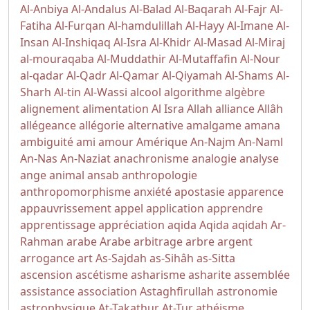
Al-Anbiya
Al-Andalus
Al-Balad
Al-Baqarah
Al-Fajr
Al-
Fatiha
Al-Furqan
Al-hamdulillah
Al-Hayy
Al-Imane
Al-
Insan
Al-Inshiqaq
Al-Isra
Al-Khidr
Al-Masad
Al-Miraj
al-mouraqaba
Al-Muddathir
Al-Mutaffafin
Al-Nour
al-qadar
Al-Qadr
Al-Qamar
Al-Qiyamah
Al-Shams
Al-
Sharh
Al-tin
Al-Wassi
alcool
algorithme
algèbre
alignement
alimentation
Al Isra
Allah
alliance
Allâh
allégeance
allégorie
alternative
amalgame
amana
ambiguité
ami
amour
Amérique
An-Najm
An-Naml
An-Nas
An-Naziat
anachronisme
analogie
analyse
ange
animal
ansab
anthropologie
anthropomorphisme
anxiété
apostasie
apparence
appauvrissement
appel
application
apprendre
apprentissage
appréciation
aqida
Aqida
aqidah
Ar-
Rahman
arabe
Arabe
arbitrage
arbre
argent
arrogance
art
As-Sajdah
as-Sihâh as-Sitta
ascension
ascétisme
asharisme
asharite
assemblée
assistance
association
Astaghfirullah
astronomie
astrophysique
At-Takathur
At-Tur
athéisme