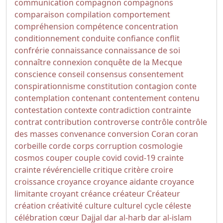
communication
compagnon
compagnons
comparaison
compilation
comportement
compréhension
compétence
concentration
conditionnement
conduite
confiance
conflit
confrérie
connaissance
connaissance de soi
connaître
connexion
conquête de la Mecque
conscience
conseil
consensus
consentement
conspirationnisme
constitution
contagion
conte
contemplation
contenant
contentement
contenu
contestation
contexte
contradiction
contrainte
contrat
contribution
controverse
contrôle
contrôle
des masses
convenance
conversion
Coran
coran
corbeille
corde
corps
corruption
cosmologie
cosmos
couper
couple
covid
covid-19
crainte
crainte révérencielle
critique
critère
croire
croissance
croyance
croyance aidante
croyance
limitante
croyant
créance
créateur
Créateur
création
créativité
culture
culturel
cycle
céleste
célébration
cœur
Dajjal
dar al-harb
dar al-islam