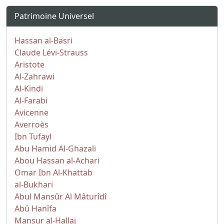
Patrimoine Universel
Hassan al-Basri
Claude Lévi-Strauss
Aristote
Al-Zahrawi
Al-Kindi
Al-Farabi
Avicenne
Averroès
Ibn Tufayl
Abu Hamid Al-Ghazali
Abou Hassan al-Achari
Omar Ibn Al-Khattab
al-Bukhari
Abul Mansûr Al Mâturîdî
Abû Hanîfa
Mansur al-Hallaj