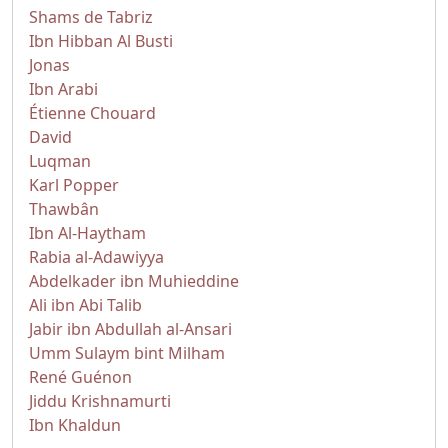
Shams de Tabriz
Ibn Hibban Al Busti
Jonas
Ibn Arabi
Étienne Chouard
David
Luqman
Karl Popper
Thawbân
Ibn Al-Haytham
Rabia al-Adawiyya
Abdelkader ibn Muhieddine
Ali ibn Abi Talib
Jabir ibn Abdullah al-Ansari
Umm Sulaym bint Milham
René Guénon
Jiddu Krishnamurti
Ibn Khaldun