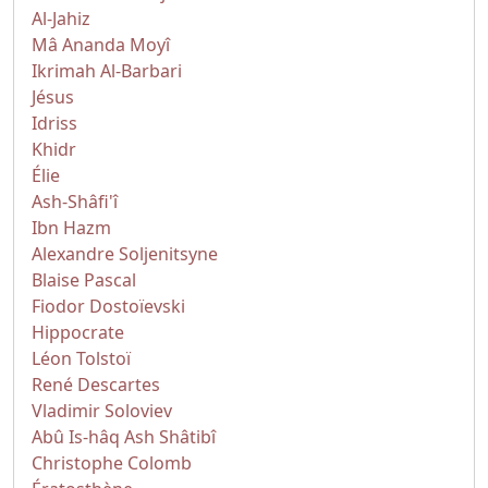
Al-Jahiz
Mâ Ananda Moyî
Ikrimah Al-Barbari
Jésus
Idriss
Khidr
Élie
Ash-Shâfi'î
Ibn Hazm
Alexandre Soljenitsyne
Blaise Pascal
Fiodor Dostoïevski
Hippocrate
Léon Tolstoï
René Descartes
Vladimir Soloviev
Abû Is-hâq Ash Shâtibî
Christophe Colomb