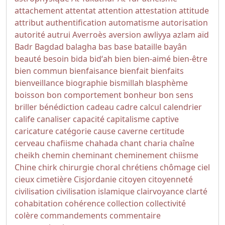
attachement
attentat
attention
attestation
attitude
attribut
authentification
automatisme
autorisation
autorité
autrui
Averroès
aversion
awliyya
azlam
aïd
Badr
Bagdad
balagha
bas
base
bataille
bayân
beauté
besoin
bida
bidʻah
bien
bien-aimé
bien-être
bien commun
bienfaisance
bienfait
bienfaits
bienveillance
biographie
bismillah
blasphème
boisson
bon comportement
bonheur
bon sens
briller
bénédiction
cadeau
cadre
calcul
calendrier
calife
canaliser
capacité
capitalisme
captive
caricature
catégorie
cause
caverne
certitude
cerveau
chafiisme
chahada
chant
charia
chaîne
cheikh
chemin
cheminant
cheminement
chiisme
Chine
chirk
chirurgie
choral
chrétiens
chômage
ciel
cieux
cimetière
Cisjordanie
citoyen
citoyenneté
civilisation
civilisation islamique
clairvoyance
clarté
cohabitation
cohérence
collection
collectivité
colère
commandements
commentaire