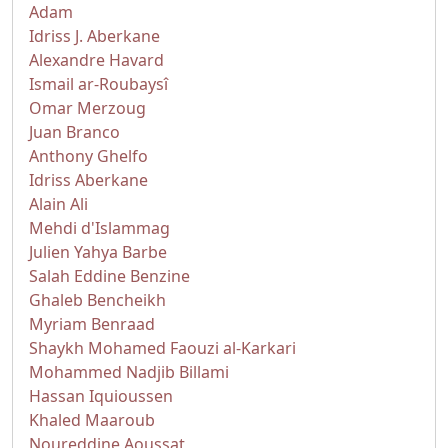
Adam
Idriss J. Aberkane
Alexandre Havard
Ismail ar-Roubaysî
Omar Merzoug
Juan Branco
Anthony Ghelfo
Idriss Aberkane
Alain Ali
Mehdi d'Islammag
Julien Yahya Barbe
Salah Eddine Benzine
Ghaleb Bencheikh
Myriam Benraad
Shaykh Mohamed Faouzi al-Karkari
Mohammed Nadjib Billami
Hassan Iquioussen
Khaled Maaroub
Noureddine Aoussat