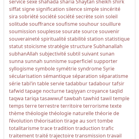
service
sexe
shahada
sharia
Shaytan
sheikh
shirk
siffat
signe
signification
silence
simple
sincérité
sira
sobriété
société
société secrète
soin
soleil
solitude
souffrance
soufisme
souhour
souillure
soumission
souplesse
sourate
source
souvenir
souveraineté
spiritualité
stabilité
station
statistique
statut
stoïcisme
stratégie
structure
Subhanallah
subhanAllah
subjectivité
subtil
suivant
sunan
sunna
sunnah
sunnisme
superficiel
supporter
syllogisme
symbole
symétrie
syndrome
Syrie
sécularisation
sémantique
séparation
séparatisme
série
tabi‘in
table servie
tadabbur
tadabour
tafsir
tafwid
tapage nocturne
taqiyyan croyance
taqlid
taqwa
tariqa
tasawwuf
tawbah
tawhid
tawil
temple
temps
terre
terrestre
territoire
terrorisme
texte
thème
théologie
théologie naturelle
théorie de
l’évolution
théorisation
tirage au sort
tombe
totalitarisme
trace
tradition
traduction
trafic
traitement
traité
trajectoire
transmission
travail