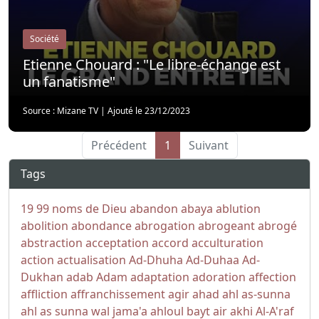
Société
Etienne Chouard : "Le libre-échange est
un fanatisme"
Source : Mizane TV
|
Ajouté le 23/12/2023
Précédent
1
Suivant
Tags
19
99 noms de Dieu
abandon
abaya
ablution
abolition
abondance
abrogation
abrogeant
abrogé
abstraction
acceptation
accord
acculturation
action
actualisation
Ad-Dhuha
Ad-Duhaa
Ad-
Dukhan
adab
Adam
adaptation
adoration
affection
affliction
affranchissement
agir
ahad
ahl as-sunna
ahl as sunna wal jama'a
ahloul bayt
air
akhi
Al-A'raf