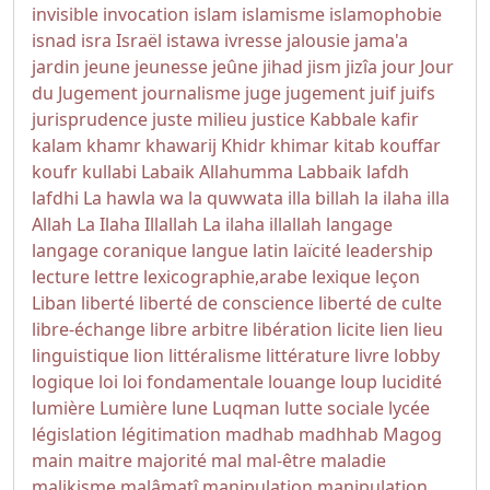
invisible
invocation
islam
islamisme
islamophobie
isnad
isra
Israël
istawa
ivresse
jalousie
jama'a
jardin
jeune
jeunesse
jeûne
jihad
jism
jizîa
jour
Jour
du Jugement
journalisme
juge
jugement
juif
juifs
jurisprudence
juste milieu
justice
Kabbale
kafir
kalam
khamr
khawarij
Khidr
khimar
kitab
kouffar
koufr
kullabi
Labaik Allahumma Labbaik
lafdh
lafdhi
La hawla wa la quwwata illa billah
la ilaha illa
Allah
La Ilaha Illallah
La ilaha illallah
langage
langage coranique
langue
latin
laïcité
leadership
lecture
lettre
lexicographie,arabe
lexique
leçon
Liban
liberté
liberté de conscience
liberté de culte
libre-échange
libre arbitre
libération
licite
lien
lieu
linguistique
lion
littéralisme
littérature
livre
lobby
logique
loi
loi fondamentale
louange
loup
lucidité
lumière
Lumière
lune
Luqman
lutte sociale
lycée
législation
légitimation
madhab
madhhab
Magog
main
maitre
majorité
mal
mal-être
maladie
malikisme
malâmatî
manipulation
manipulation