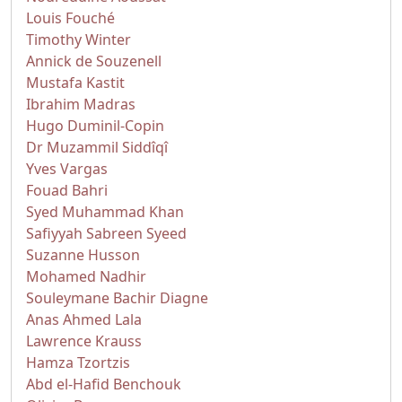
Louis Fouché
Timothy Winter
Annick de Souzenell
Mustafa Kastit
Ibrahim Madras
Hugo Duminil-Copin
Dr Muzammil Siddîqî
Yves Vargas
Fouad Bahri
Syed Muhammad Khan
Safiyyah Sabreen Syeed
Suzanne Husson
Mohamed Nadhir
Souleymane Bachir Diagne
Anas Ahmed Lala
Lawrence Krauss
Hamza Tzortzis
Abd el-Hafid Benchouk