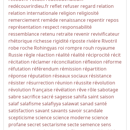
redécouvrirdieu.fr
reflet
refuser
regard
relation
relation internationale
religion
religiosité
remerciement
remède
renaissance
repentir
repos
représentation
respect
responsabilité
ressemblance
retenu
retraite
revenir
revivificateur
rhétorique
richesse
rigidité
riposte
rivière
Rivotril
robe
roche
Rohingyas
roi
rompre
rouh
royaume
Russie
règle
réaction
réalité
réalité
réciprocité
récit
récitation
réclamer
réconciliation
réflexion
réforme
réfutation
référendum
rémission
répartition
réponse
réputation
réseaux sociaux
résistance
résister
résurrection
réunion
réussite
révolution
révolution française
révélation
rêve
rôle
sabotage
sabre
sacrifice
sacré
sagesse
sahifa
saint
saison
salaf
salafisme
salafiyya
salawat
sanad
santé
satisfaction
savant
savants
savoir
scandale
scepticisme
science
science moderne
science
profane
secret
sectarisme
secte
semence
sens