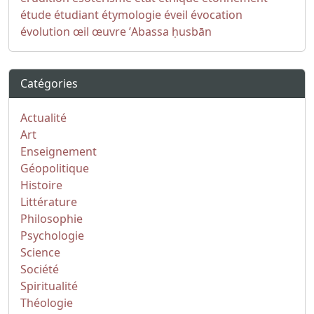
étude
étudiant
étymologie
éveil
évocation
évolution
œil
œuvre
ʼAbassa
ḥusbān
Catégories
Actualité
Art
Enseignement
Géopolitique
Histoire
Littérature
Philosophie
Psychologie
Science
Société
Spiritualité
Théologie