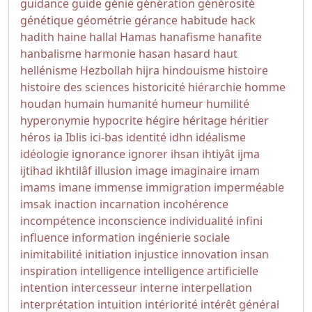
guidance
guide
génie
génération
générosité
génétique
géométrie
gérance
habitude
hack
hadith
haine
hallal
Hamas
hanafisme
hanafite
hanbalisme
harmonie
hasan
hasard
haut
hellénisme
Hezbollah
hijra
hindouisme
histoire
histoire des sciences
historicité
hiérarchie
homme
houdan
humain
humanité
humeur
humilité
hyperonymie
hypocrite
hégire
héritage
héritier
héros
ia
Iblis
ici-bas
identité
idhn
idéalisme
idéologie
ignorance
ignorer
ihsan
ihtiyât
ijma
ijtihad
ikhtilâf
illusion
image
imaginaire
imam
imams
imane
immense
immigration
imperméable
imsak
inaction
incarnation
incohérence
incompétence
inconscience
individualité
infini
influence
information
ingénierie sociale
inimitabilité
initiation
injustice
innovation
insan
inspiration
intelligence
intelligence artificielle
intention
intercesseur
interne
interpellation
interprétation
intuition
intériorité
intérêt général