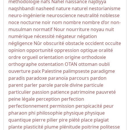
méthodologie
nafs
Nahel
naissance
najdiyya
naqshbandi
nasheed
nature
naturel
nestorianisme
neuro-ingénierie
neuroscience
neutralité
noblesse
noce
nocturne
noir
nom
nombre
nombre d’or
non-
musulman
normatif
Nour
nourriture
noyau
nuit
numérique
nécessité
négateur
négation
négligence
Nûr
obscurité
obstacle
occident
occulte
opinion
opportunité
oppression
optique
oralité
ordre
orgueil
orientation
origine
orthodoxie
orthographe
ostentation
OTAN
ottoman
oubli
ouverture
paix
Palestine
palimpseste
paradigme
paradis
paradoxe
paranoïa
parcours
pardon
parent
parler
parole
parole divine
particule
particulier
passion
patience
patrimoine
pauvreté
peine légale
perception
perfection
perfectionnement
permission
perspicacité
peur
pharaon
phi
philosophie
physique
physique
quantique
pierre
pilier
pire
piété
place
plagiat
plante
plasticité
plume
plénitude
poitrine
politesse