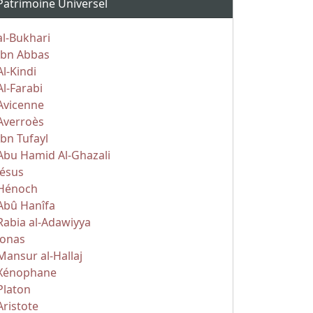
Patrimoine Universel
al-Bukhari
Ibn Abbas
Al-Kindi
Al-Farabi
Avicenne
Averroès
Ibn Tufayl
Abu Hamid Al-Ghazali
Jésus
Hénoch
Abû Hanîfa
Rabia al-Adawiyya
Jonas
Mansur al-Hallaj
Xénophane
Platon
Aristote