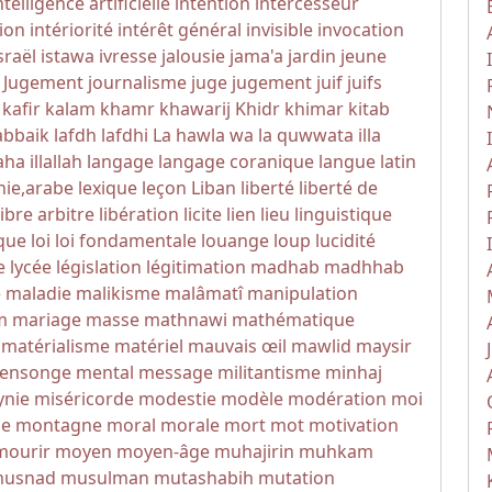
ntelligence artificielle
intention
intercesseur
tion
intériorité
intérêt général
invisible
invocation
sraël
istawa
ivresse
jalousie
jama'a
jardin
jeune
u Jugement
journalisme
juge
jugement
juif
juifs
kafir
kalam
khamr
khawarij
Khidr
khimar
kitab
abbaik
lafdh
lafdhi
La hawla wa la quwwata illa
aha illallah
langage
langage coranique
langue
latin
hie,arabe
lexique
leçon
Liban
liberté
liberté de
libre arbitre
libération
licite
lien
lieu
linguistique
que
loi
loi fondamentale
louange
loup
lucidité
e
lycée
législation
légitimation
madhab
madhhab
e
maladie
malikisme
malâmatî
manipulation
m
mariage
masse
mathnawi
mathématique
matérialisme
matériel
mauvais œil
mawlid
maysir
ensonge
mental
message
militantisme
minhaj
ynie
miséricorde
modestie
modèle
modération
moi
me
montagne
moral
morale
mort
mot
motivation
mourir
moyen
moyen-âge
muhajirin
muhkam
usnad
musulman
mutashabih
mutation