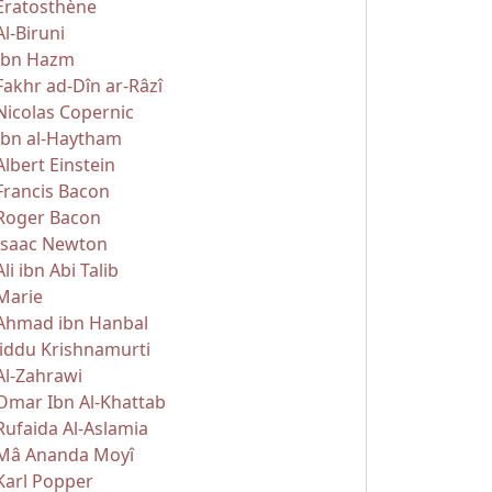
Ératosthène
Al-Biruni
Ibn Hazm
Fakhr ad-Dîn ar-Râzî
Nicolas Copernic
Ibn al-Haytham
Albert Einstein
Francis Bacon
Roger Bacon
Isaac Newton
Ali ibn Abi Talib
Marie
Ahmad ibn Hanbal
Jiddu Krishnamurti
Al-Zahrawi
Omar Ibn Al-Khattab
Rufaida Al-Aslamia
Mâ Ananda Moyî
Karl Popper