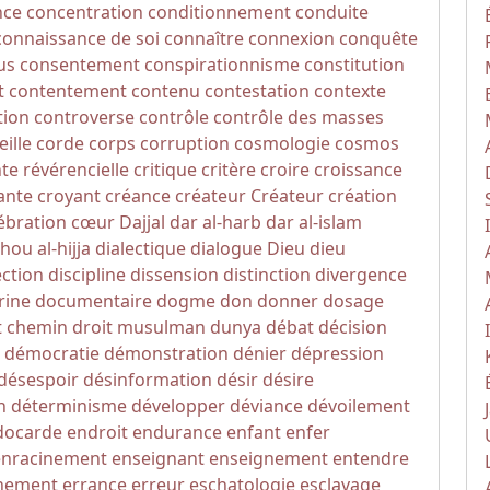
nce
concentration
conditionnement
conduite
connaissance de soi
connaître
connexion
conquête
us
consentement
conspirationnisme
constitution
t
contentement
contenu
contestation
contexte
tion
controverse
contrôle
contrôle des masses
eille
corde
corps
corruption
cosmologie
cosmos
nte révérencielle
critique
critère
croire
croissance
ante
croyant
créance
créateur
Créateur
création
ébration
cœur
Dajjal
dar al-harb
dar al-islam
hou al-hijja
dialectique
dialogue
Dieu
dieu
ection
discipline
dissension
distinction
divergence
rine
documentaire
dogme
don
donner
dosage
t chemin
droit musulman
dunya
débat
décision
démocratie
démonstration
dénier
dépression
désespoir
désinformation
désir
désire
n
déterminisme
développer
déviance
dévoilement
docarde
endroit
endurance
enfant
enfer
enracinement
enseignant
enseignement
entendre
nement
errance
erreur
eschatologie
esclavage