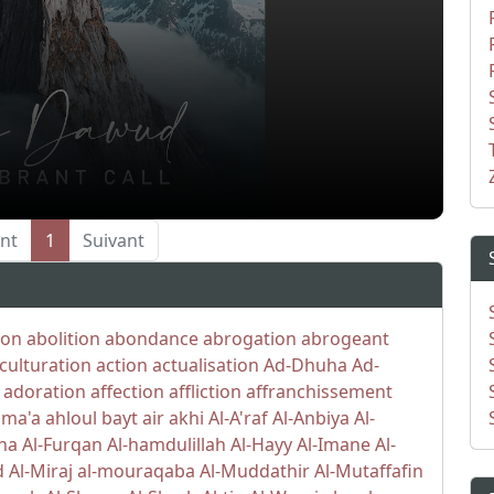
nt
1
Suivant
ion
abolition
abondance
abrogation
abrogeant
culturation
action
actualisation
Ad-Dhuha
Ad-
adoration
affection
affliction
affranchissement
ama'a
ahloul bayt
air
akhi
Al-A'raf
Al-Anbiya
Al-
iha
Al-Furqan
Al-hamdulillah
Al-Hayy
Al-Imane
Al-
d
Al-Miraj
al-mouraqaba
Al-Muddathir
Al-Mutaffafin