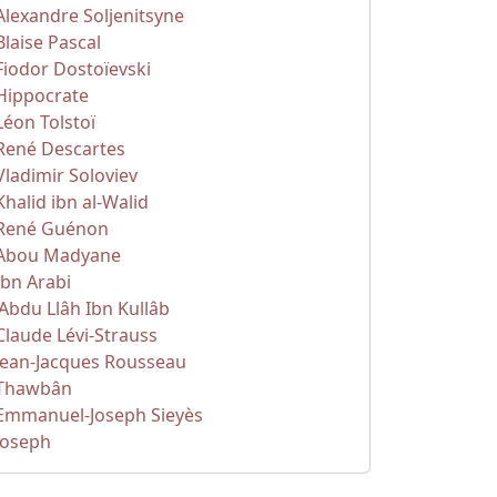
Alexandre Soljenitsyne
Blaise Pascal
Fiodor Dostoïevski
Hippocrate
Léon Tolstoï
René Descartes
Vladimir Soloviev
Khalid ibn al-Walid
René Guénon
Abou Madyane
Ibn Arabi
'Abdu Llâh Ibn Kullâb
Claude Lévi-Strauss
Jean-Jacques Rousseau
Thawbân
Emmanuel-Joseph Sieyès
Joseph