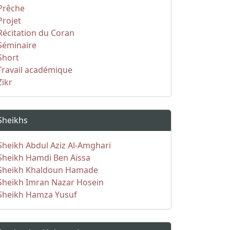
Prêche
Projet
Récitation du Coran
Séminaire
Short
Travail académique
Zikr
Sheikhs
Sheikh Abdul Aziz Al-Amghari
Sheikh Hamdi Ben Aïssa
Sheikh Khaldoun Hamade
Sheikh Imran Nazar Hosein
Sheikh Hamza Yusuf