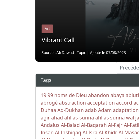
Art
Vibrant Call
Source : Ali Dawud - Topic
|
Ajouté le 07/08/2023
Précéde
Tags
19
99 noms de Dieu
abandon
abaya
ablut
abrogé
abstraction
acceptation
accord
ac
Duhaa
Ad-Dukhan
adab
Adam
adaptation
agir
ahad
ahl as-sunna
ahl as sunna wal j
Andalus
Al-Balad
Al-Baqarah
Al-Fajr
Al-Fat
Insan
Al-Inshiqaq
Al-Isra
Al-Khidr
Al-Masa