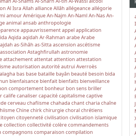
yamah
Al-Shams
Al-Sharh
Al-tin
Al-Wassi
alcool
ion
Al Isra
Allah
alliance
Allâh
allégeance
allégorie
mi
amour
Amérique
An-Najm
An-Naml
An-Nas
An-
ge
animal
ansab
anthropologie
pparence
appauvrissement
appel
application
ida
Aqida
aqidah
Ar-Rahman
arabe
Arabe
Sajdah
as-Sihâh as-Sitta
ascension
ascétisme
association
Astaghfirullah
astronomie
e
attachement
attentat
attention
attestation
isme
autorisation
autorité
autrui
Averroès
alagha
bas
base
bataille
bayân
beauté
besoin
bida
mun
bienfaisance
bienfait
bienfaits
bienveillance
bon comportement
bonheur
bon sens
briller
r
calife
canaliser
capacité
capitalisme
captive
ude
cerveau
chafiisme
chahada
chant
charia
chaîne
hiisme
Chine
chirk
chirurgie
choral
chrétiens
citoyen
citoyenneté
civilisation
civilisation islamique
e
collection
collectivité
colère
commandements
n
compagnons
comparaison
compilation