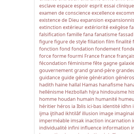
esclave
espace
espoir
esprit
essai clinique
examen de conscience
excellence
excomm
existence de Dieu
expansion
expansionni
extinction
extérieur
extériorité
exégèse
fa
falsification
famille
fana
fanatisme
fassad
figure
figure de style
filiation
film
finalité
fonction
fond
fondation
fondement
fonde
force
forme
fourmi
France
france
françai
fécondation
féminisme
fête
gagne
galaxi
gouvernement
grand
grand-père
grande
guidance
guide
génie
génération
généros
hadith
haine
hallal
Hamas
hanafisme
hana
hellénisme
Hezbollah
hijra
hindouisme
hi
homme
houdan
humain
humanité
humeu
héritier
héros
ia
Iblis
ici-bas
identité
idhn
ijma
ijtihad
ikhtilâf
illusion
image
imaginai
imperméable
imsak
inaction
incarnation
individualité
infini
influence
information
i