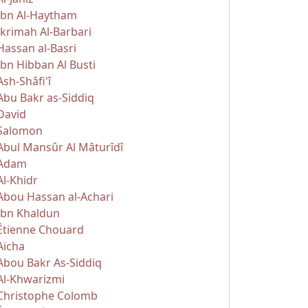
Ibn Al-Haytham
Ikrimah Al-Barbari
Hassan al-Basri
Ibn Hibban Al Busti
Ash-Shâfi'î
Abu Bakr as-Siddiq
David
Salomon
Abul Mansûr Al Mâturîdî
Adam
Al-Khidr
Abou Hassan al-Achari
Ibn Khaldun
Étienne Chouard
Aïcha
Abou Bakr As-Siddiq
Al-Khwarizmi
Christophe Colomb