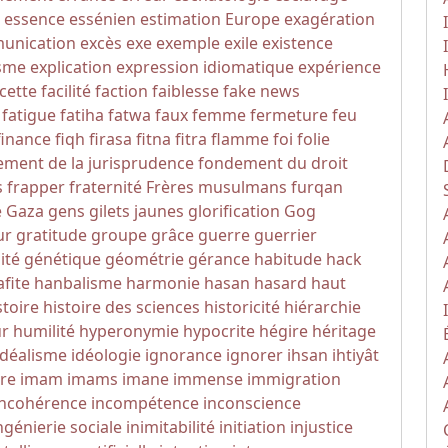
essence
essénien
estimation
Europe
exagération
unication
excès
exe
exemple
exile
existence
sme
explication
expression idiomatique
expérience
cette
facilité
faction
faiblesse
fake news
fatigue
fatiha
fatwa
faux
femme
fermeture
feu
finance
fiqh
firasa
fitna
fitra
flamme
foi
folie
ment de la jurisprudence
fondement du droit
s
frapper
fraternité
Frères musulmans
furqan
e
Gaza
gens
gilets jaunes
glorification
Gog
ur
gratitude
groupe
grâce
guerre
guerrier
ité
génétique
géométrie
gérance
habitude
hack
fite
hanbalisme
harmonie
hasan
hasard
haut
stoire
histoire des sciences
historicité
hiérarchie
r
humilité
hyperonymie
hypocrite
hégire
héritage
idéalisme
idéologie
ignorance
ignorer
ihsan
ihtiyât
re
imam
imams
imane
immense
immigration
incohérence
incompétence
inconscience
ngénierie sociale
inimitabilité
initiation
injustice