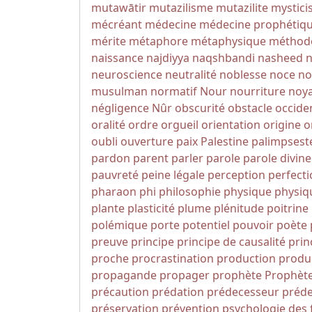
mutawātir
mutazilisme
mutazilite
mystic
mécréant
médecine
médecine prophétiq
mérite
métaphore
métaphysique
méthod
naissance
najdiyya
naqshbandi
nasheed
n
neuroscience
neutralité
noblesse
noce
no
musulman
normatif
Nour
nourriture
noy
négligence
Nûr
obscurité
obstacle
occide
oralité
ordre
orgueil
orientation
origine
o
oubli
ouverture
paix
Palestine
palimpsest
pardon
parent
parler
parole
parole divine
pauvreté
peine légale
perception
perfect
pharaon
phi
philosophie
physique
physiq
plante
plasticité
plume
plénitude
poitrine
polémique
porte
potentiel
pouvoir
poète
preuve
principe
principe de causalité
prin
proche
procrastination
production
produc
propagande
propager
prophète
Prophèt
précaution
prédation
prédecesseur
préde
préservation
prévention
psychologie des 