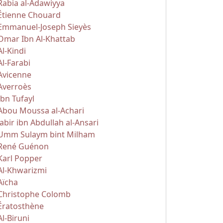
Rabia al-Adawiyya
Étienne Chouard
Emmanuel-Joseph Sieyès
Omar Ibn Al-Khattab
Al-Kindi
Al-Farabi
Avicenne
Averroès
Ibn Tufayl
Abou Moussa al-Achari
Jabir ibn Abdullah al-Ansari
Umm Sulaym bint Milham
René Guénon
Karl Popper
Al-Khwarizmi
Aïcha
Christophe Colomb
Ératosthène
Al-Biruni