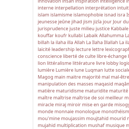
innovation
insan
inspiration
intelligence
i
interne
interpellation
interprétation
intui
islam
islamisme
islamophobie
isnad
isra
I
jeunesse
jeûne
jihad
jism
jizîa
jour
Jour d
jurisprudence
juste milieu
justice
Kabbale
kouffar
koufr
kullabi
Labaik Allahumma L
billah
la ilaha illa Allah
La Ilaha Illallah
La il
laïcité
leadership
lecture
lettre
lexicograp
conscience
liberté de culte
libre-échange
lion
littéralisme
littérature
livre
lobby
logi
lumière
Lumière
lune
Luqman
lutte social
Magog
main
maitre
majorité
mal
mal-êtr
manipulation des masses
maqasid
maqâ
matière
maturidisme
maturidite
maturité
maître
maîtrise
maîtrise de soi
meilleur
m
miracle
miraj
miroir
mise en garde
misog
monde
monnaie
monologue
monothéis
mou'mine
moujassim
moujtahid
mourid
mujahid
multiplication
mushaf
musique
m