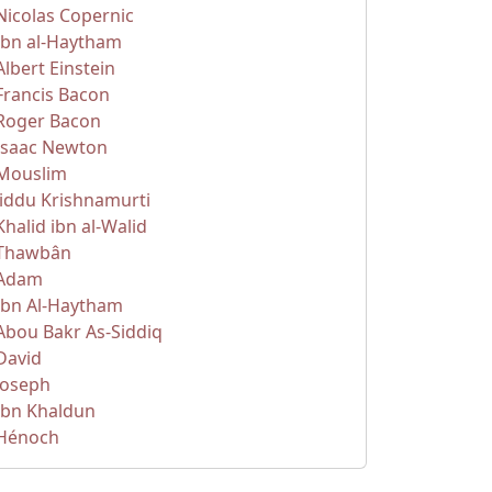
Nicolas Copernic
Ibn al-Haytham
Albert Einstein
Francis Bacon
Roger Bacon
Isaac Newton
Mouslim
Jiddu Krishnamurti
Khalid ibn al-Walid
Thawbân
Adam
Ibn Al-Haytham
Abou Bakr As-Siddiq
David
Joseph
Ibn Khaldun
Hénoch