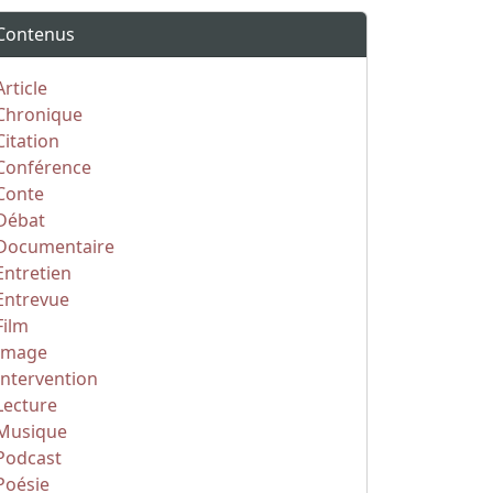
Contenus
Article
Chronique
Citation
Conférence
Conte
Débat
Documentaire
Entretien
Entrevue
Film
Image
Intervention
Lecture
Musique
Podcast
Poésie