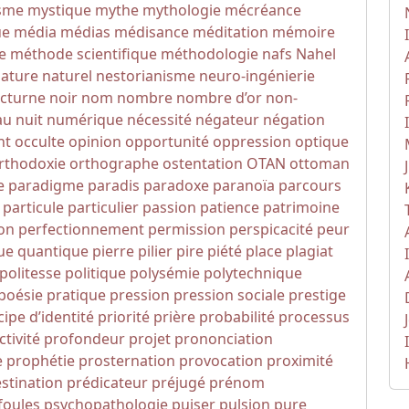
isme
mystique
mythe
mythologie
mécréance
ue
média
médias
médisance
méditation
mémoire
e
méthode scientifique
méthodologie
nafs
Nahel
ature
naturel
nestorianisme
neuro-ingénierie
cturne
noir
nom
nombre
nombre d’or
non-
au
nuit
numérique
nécessité
négateur
négation
nt
occulte
opinion
opportunité
oppression
optique
rthodoxie
orthographe
ostentation
OTAN
ottoman
e
paradigme
paradis
paradoxe
paranoïa
parcours
particule
particulier
passion
patience
patrimoine
ion
perfectionnement
permission
perspicacité
peur
ue quantique
pierre
pilier
pire
piété
place
plagiat
politesse
politique
polysémie
polytechnique
poésie
pratique
pression
pression sociale
prestige
cipe d’identité
priorité
prière
probabilité
processus
tivité
profondeur
projet
prononciation
e
prophétie
prosternation
provocation
proximité
stination
prédicateur
préjugé
prénom
foules
psychopathologie
puiser
pulsion
pure