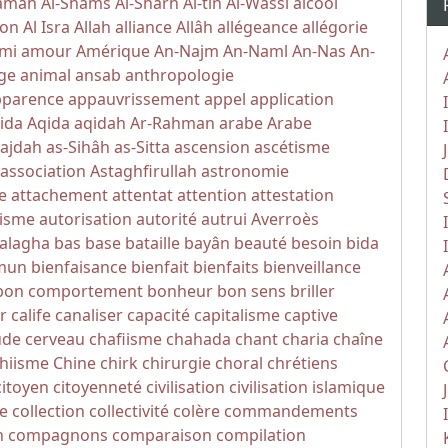
yamah
Al-Shams
Al-Sharh
Al-tin
Al-Wassi
alcool
ion
Al Isra
Allah
alliance
Allâh
allégeance
allégorie
mi
amour
Amérique
An-Najm
An-Naml
An-Nas
An-
ge
animal
ansab
anthropologie
pparence
appauvrissement
appel
application
ida
Aqida
aqidah
Ar-Rahman
arabe
Arabe
Sajdah
as-Sihâh as-Sitta
ascension
ascétisme
association
Astaghfirullah
astronomie
e
attachement
attentat
attention
attestation
isme
autorisation
autorité
autrui
Averroès
alagha
bas
base
bataille
bayân
beauté
besoin
bida
mun
bienfaisance
bienfait
bienfaits
bienveillance
bon comportement
bonheur
bon sens
briller
r
calife
canaliser
capacité
capitalisme
captive
ude
cerveau
chafiisme
chahada
chant
charia
chaîne
hiisme
Chine
chirk
chirurgie
choral
chrétiens
citoyen
citoyenneté
civilisation
civilisation islamique
e
collection
collectivité
colère
commandements
n
compagnons
comparaison
compilation