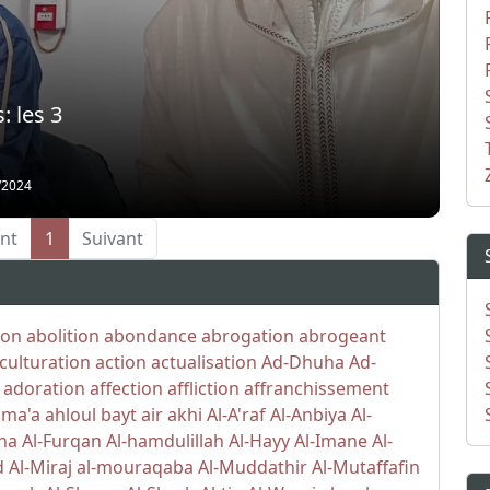
 les 3
/2024
nt
1
Suivant
ion
abolition
abondance
abrogation
abrogeant
culturation
action
actualisation
Ad-Dhuha
Ad-
adoration
affection
affliction
affranchissement
ama'a
ahloul bayt
air
akhi
Al-A'raf
Al-Anbiya
Al-
iha
Al-Furqan
Al-hamdulillah
Al-Hayy
Al-Imane
Al-
d
Al-Miraj
al-mouraqaba
Al-Muddathir
Al-Mutaffafin