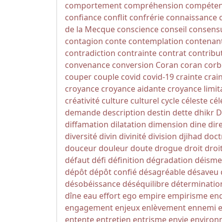
comportement
compréhension
compéte
confiance
conflit
confrérie
connaissance
de la Mecque
conscience
conseil
consens
contagion
conte
contemplation
contenan
contradiction
contrainte
contrat
contribu
convenance
conversion
Coran
coran
corb
couper
couple
covid
covid-19
crainte
crai
croyance
croyance aidante
croyance limit
créativité
culture
culturel
cycle
céleste
cél
demande
description
destin
dette
dhikr
D
diffamation
dilatation
dimension
dine
dir
diversité
divin
divinité
division
djihad
doct
douceur
douleur
doute
drogue
droit
droi
défaut
défi
définition
dégradation
déisme
dépôt
dépôt confié
désagréable
désaveu
désobéissance
déséquilibre
déterminatio
dîne
eau
effort
ego
empire
empirisme
en
engagement
enjeux
enlèvement
ennemi
entente
entretien
entrisme
envie
environ