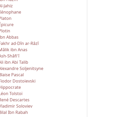
Al-Jahiz
Xénophane
Platon
Épicure
Plotin
Ibn Abbas
Fakhr ad-Dîn ar-Râzî
Mâlik ibn Anas
Ash-Shâfi'î
Ali ibn Abi Talib
Alexandre Soljenitsyne
Blaise Pascal
Fiodor Dostoïevski
Hippocrate
Léon Tolstoï
René Descartes
Vladimir Soloviev
Bilal Ibn Rabah