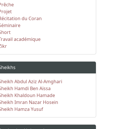
Prêche
Projet
Récitation du Coran
Séminaire
Short
Travail académique
Zikr
Sheikhs
Sheikh Abdul Aziz Al-Amghari
Sheikh Hamdi Ben Aïssa
Sheikh Khaldoun Hamade
Sheikh Imran Nazar Hosein
Sheikh Hamza Yusuf