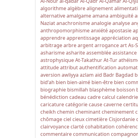
Al-Nour
al-qadar
Al-Qadr
Al-Qamar
Al-Qi
algorithme
algèbre
alignement
alimentat
alternative
amalgame
amana
ambiguité
a
Naziat
anachronisme
analogie
analyse
an
anthropomorphisme
anxiété
apostasie
a
apprendre
apprentissage
appréciation
aq
arbitrage
arbre
argent
arrogance
art
As-
asharisme
asharite
assemblée
assistance
astrophysique
At-Takathur
At-Tur
athéism
attitude
attribut
authentification
automat
aversion
awliyya
azlam
aïd
Badr
Bagdad
b
bidʻah
bien
bien-aimé
bien-être
bien com
biographie
bismillah
blasphème
boisson
bénédiction
cadeau
cadre
calcul
calendrie
caricature
catégorie
cause
caverne
certit
cheikh
chemin
cheminant
cheminement
c
chômage
ciel
cieux
cimetière
Cisjordanie
clairvoyance
clarté
cohabitation
cohérenc
commentaire
communication
compagno