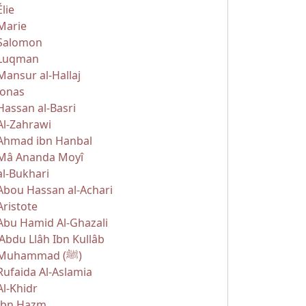
Élie
Marie
Salomon
Luqman
Mansur al-Hallaj
Jonas
Hassan al-Basri
Al-Zahrawi
Ahmad ibn Hanbal
Mâ Ananda Moyî
al-Bukhari
Abou Hassan al-Achari
Aristote
Abu Hamid Al-Ghazali
'Abdu Llâh Ibn Kullâb
Muhammad (ﷺ)
Rufaida Al-Aslamia
Al-Khidr
Ibn Hazm