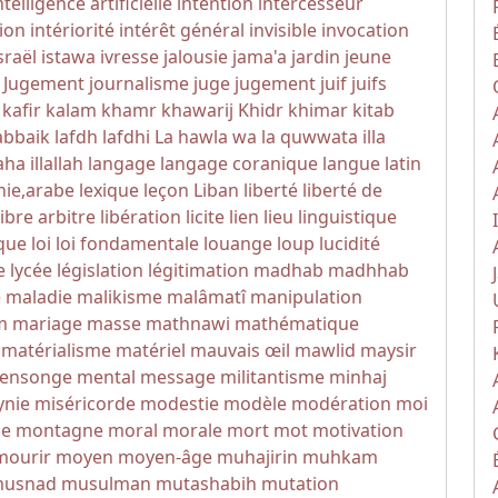
ntelligence artificielle
intention
intercesseur
tion
intériorité
intérêt général
invisible
invocation
sraël
istawa
ivresse
jalousie
jama'a
jardin
jeune
u Jugement
journalisme
juge
jugement
juif
juifs
kafir
kalam
khamr
khawarij
Khidr
khimar
kitab
abbaik
lafdh
lafdhi
La hawla wa la quwwata illa
aha illallah
langage
langage coranique
langue
latin
hie,arabe
lexique
leçon
Liban
liberté
liberté de
libre arbitre
libération
licite
lien
lieu
linguistique
que
loi
loi fondamentale
louange
loup
lucidité
e
lycée
législation
légitimation
madhab
madhhab
e
maladie
malikisme
malâmatî
manipulation
m
mariage
masse
mathnawi
mathématique
matérialisme
matériel
mauvais œil
mawlid
maysir
ensonge
mental
message
militantisme
minhaj
ynie
miséricorde
modestie
modèle
modération
moi
me
montagne
moral
morale
mort
mot
motivation
mourir
moyen
moyen-âge
muhajirin
muhkam
usnad
musulman
mutashabih
mutation