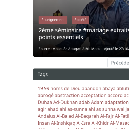
Enseignement
Société
2ème séminaire #mariage extraits:
points essentiels
Source : Mosquée Attaqwa Athis Mons
|
Ajouté le 27/10
Précéde
Tags
19
99 noms de Dieu
abandon
abaya
ablut
abrogé
abstraction
acceptation
accord
ac
Duhaa
Ad-Dukhan
adab
Adam
adaptation
agir
ahad
ahl as-sunna
ahl as sunna wal j
Andalus
Al-Balad
Al-Baqarah
Al-Fajr
Al-Fat
Insan
Al-Inshiqaq
Al-Isra
Al-Khidr
Al-Masa