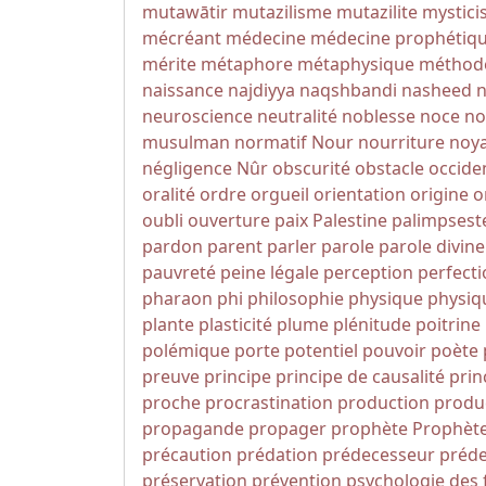
mutawātir
mutazilisme
mutazilite
mystic
mécréant
médecine
médecine prophétiq
mérite
métaphore
métaphysique
méthod
naissance
najdiyya
naqshbandi
nasheed
n
neuroscience
neutralité
noblesse
noce
no
musulman
normatif
Nour
nourriture
noy
négligence
Nûr
obscurité
obstacle
occide
oralité
ordre
orgueil
orientation
origine
o
oubli
ouverture
paix
Palestine
palimpsest
pardon
parent
parler
parole
parole divine
pauvreté
peine légale
perception
perfect
pharaon
phi
philosophie
physique
physiq
plante
plasticité
plume
plénitude
poitrine
polémique
porte
potentiel
pouvoir
poète
preuve
principe
principe de causalité
prin
proche
procrastination
production
produc
propagande
propager
prophète
Prophèt
précaution
prédation
prédecesseur
préde
préservation
prévention
psychologie des 