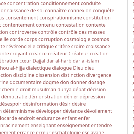
nce
concentration
conditionnement
conduite
connaissance de soi
connaître
connexion
conquête
us
consentement
conspirationnisme
constitution
t
contentement
contenu
contestation
contexte
tion
controverse
contrôle
contrôle des masses
eille
corde
corps
corruption
cosmologie
cosmos
nte révérencielle
critique
critère
croire
croissance
ante
croyant
créance
créateur
Créateur
création
ébration
cœur
Dajjal
dar al-harb
dar al-islam
hou al-hijja
dialectique
dialogue
Dieu
dieu
ection
discipline
dissension
distinction
divergence
rine
documentaire
dogme
don
donner
dosage
t chemin
droit musulman
dunya
débat
décision
démocratie
démonstration
dénier
dépression
désespoir
désinformation
désir
désire
n
déterminisme
développer
déviance
dévoilement
docarde
endroit
endurance
enfant
enfer
enracinement
enseignant
enseignement
entendre
nement
errance
erreur
eschatologie
esclavage