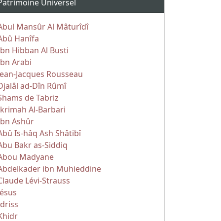
Patrimoine Universel
Abul Mansûr Al Mâturîdî
Abû Hanîfa
Ibn Hibban Al Busti
Ibn Arabi
Jean-Jacques Rousseau
Djalâl ad-Dîn Rûmî
Shams de Tabriz
Ikrimah Al-Barbari
Ibn Ashûr
Abû Is-hâq Ash Shâtibî
Abu Bakr as-Siddiq
Abou Madyane
Abdelkader ibn Muhieddine
Claude Lévi-Strauss
Jésus
Idriss
Khidr