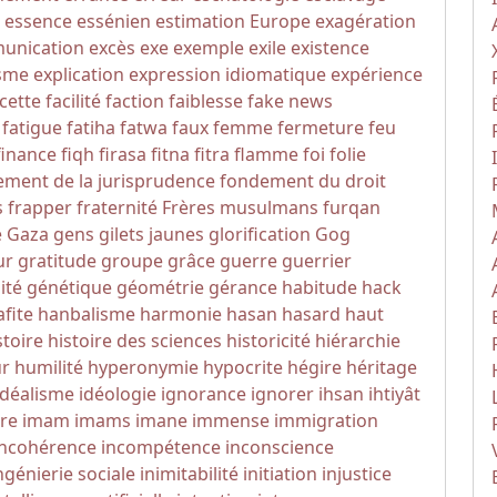
essence
essénien
estimation
Europe
exagération
unication
excès
exe
exemple
exile
existence
sme
explication
expression idiomatique
expérience
cette
facilité
faction
faiblesse
fake news
fatigue
fatiha
fatwa
faux
femme
fermeture
feu
finance
fiqh
firasa
fitna
fitra
flamme
foi
folie
ment de la jurisprudence
fondement du droit
s
frapper
fraternité
Frères musulmans
furqan
e
Gaza
gens
gilets jaunes
glorification
Gog
ur
gratitude
groupe
grâce
guerre
guerrier
ité
génétique
géométrie
gérance
habitude
hack
fite
hanbalisme
harmonie
hasan
hasard
haut
stoire
histoire des sciences
historicité
hiérarchie
r
humilité
hyperonymie
hypocrite
hégire
héritage
idéalisme
idéologie
ignorance
ignorer
ihsan
ihtiyât
re
imam
imams
imane
immense
immigration
incohérence
incompétence
inconscience
ngénierie sociale
inimitabilité
initiation
injustice