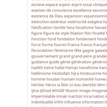
esclave
espace
espoir
esprit
essai clinique
examen de conscience
excellence
excomm
existence de Dieu
expansion
expansionni
extinction
extérieur
extériorité
exégèse
fa
falsification
famille
fana
fanatisme
fassad
figure
figure de style
filiation
film
finalité
fonction
fond
fondation
fondement
fonde
force
forme
fourmi
France
france
françai
fécondation
féminisme
fête
gagne
galaxi
gouvernement
grand
grand-père
grande
guidance
guide
génie
génération
généros
hadith
haine
hallal
Hamas
hanafisme
hana
hellénisme
Hezbollah
hijra
hindouisme
hi
homme
houdan
humain
humanité
humeu
héritier
héros
ia
Iblis
ici-bas
identité
idhn
ijma
ijtihad
ikhtilâf
illusion
image
imaginai
imperméable
imsak
inaction
incarnation
individualité
infini
influence
information
i