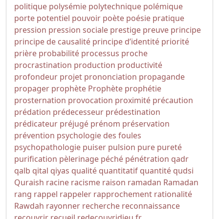
politique
polysémie
polytechnique
polémique
porte
potentiel
pouvoir
poète
poésie
pratique
pression
pression sociale
prestige
preuve
principe
principe de causalité
principe d’identité
priorité
prière
probabilité
processus
proche
procrastination
production
productivité
profondeur
projet
prononciation
propagande
propager
prophète
Prophète
prophétie
prosternation
provocation
proximité
précaution
prédation
prédecesseur
prédestination
prédicateur
préjugé
prénom
préservation
prévention
psychologie des foules
psychopathologie
puiser
pulsion
pure
pureté
purification
pèlerinage
péché
pénétration
qadr
qalb
qital
qiyas
qualité
quantitatif
quantité
qudsi
Quraish
racine
racisme
raison
ramadan
Ramadan
rang
rappel
rappeler
rapprochement
rationalité
Rawdah
rayonner
recherche
reconnaissance
recouvrir
recueil
redecouvridieu.fr