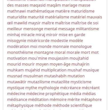
des masses
maqasid
maqâm
mariage
masse
mathnawi
mathématique
matière
maturidisme
maturidite
maturité
matérialisme
matériel
mauvais
œil
mawlid
maysir
maître
maîtrise
maîtrise de soi
meilleur
mensonge
mental
message
militantisme
minhaj
miracle
miraj
miroir
mise en garde
misogynie
miséricorde
modestie
modèle
modération
moi
monde
monnaie
monologue
monothéisme
montagne
moral
morale
mort
mot
motivation
mou'mine
moujassim
moujtahid
mourid
mourir
moyen
moyen-âge
muhajirin
muhkam
mujahid
multiplication
mushaf
musique
musnad
musulman
mutashabih
mutation
mutawātir
mutazilisme
mutazilite
mysticisme
mystique
mythe
mythologie
mécréance
mécréant
médecine
médecine prophétique
média
médias
médisance
méditation
mémoire
mérite
métaphore
métaphysique
méthode
méthode scientifique