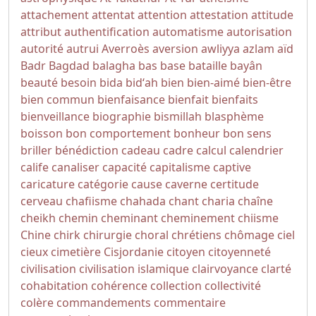
attachement
attentat
attention
attestation
attitude
attribut
authentification
automatisme
autorisation
autorité
autrui
Averroès
aversion
awliyya
azlam
aïd
Badr
Bagdad
balagha
bas
base
bataille
bayân
beauté
besoin
bida
bidʻah
bien
bien-aimé
bien-être
bien commun
bienfaisance
bienfait
bienfaits
bienveillance
biographie
bismillah
blasphème
boisson
bon comportement
bonheur
bon sens
briller
bénédiction
cadeau
cadre
calcul
calendrier
calife
canaliser
capacité
capitalisme
captive
caricature
catégorie
cause
caverne
certitude
cerveau
chafiisme
chahada
chant
charia
chaîne
cheikh
chemin
cheminant
cheminement
chiisme
Chine
chirk
chirurgie
choral
chrétiens
chômage
ciel
cieux
cimetière
Cisjordanie
citoyen
citoyenneté
civilisation
civilisation islamique
clairvoyance
clarté
cohabitation
cohérence
collection
collectivité
colère
commandements
commentaire