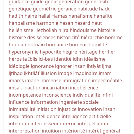
guidance
guide
génie
génération
générosité
génétique
géométrie
gérance
habitude
hack
hadith
haine
hallal
Hamas
hanafisme
hanafite
hanbalisme
harmonie
hasan
hasard
haut
hellénisme
Hezbollah
hijra
hindouisme
histoire
histoire des sciences
historicité
hiérarchie
homme
houdan
humain
humanité
humeur
humilité
hyperonymie
hypocrite
hégire
héritage
héritier
héros
ia
Iblis
ici-bas
identité
idhn
idéalisme
idéologie
ignorance
ignorer
ihsan
ihtiyât
ijma
ijtihad
ikhtilâf
illusion
image
imaginaire
imam
imams
imane
immense
immigration
imperméable
imsak
inaction
incarnation
incohérence
incompétence
inconscience
individualité
infini
influence
information
ingénierie sociale
inimitabilité
initiation
injustice
innovation
insan
inspiration
intelligence
intelligence artificielle
intention
intercesseur
interne
interpellation
interprétation
intuition
intériorité
intérêt général