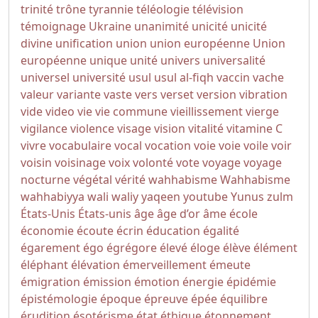
trinité
trône
tyrannie
téléologie
télévision
témoignage
Ukraine
unanimité
unicité
unicité
divine
unification
union
union européenne
Union
européenne
unique
unité
univers
universalité
universel
université
usul
usul al-fiqh
vaccin
vache
valeur
variante
vaste
vers
verset
version
vibration
vide
video
vie
vie commune
vieillissement
vierge
vigilance
violence
visage
vision
vitalité
vitamine C
vivre
vocabulaire
vocal
vocation
voie
voie
voile
voir
voisin
voisinage
voix
volonté
vote
voyage
voyage
nocturne
végétal
vérité
wahhabisme
Wahhabisme
wahhabiyya
wali
waliy
yaqeen
youtube
Yunus
zulm
États-Unis
États-unis
âge
âge d’or
âme
école
économie
écoute
écrin
éducation
égalité
égarement
égo
égrégore
élevé
éloge
élève
élément
éléphant
élévation
émerveillement
émeute
émigration
émission
émotion
énergie
épidémie
épistémologie
époque
épreuve
épée
équilibre
érudition
ésotérisme
état
éthique
étonnement