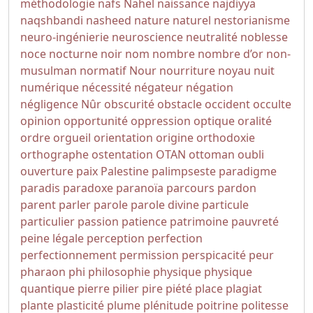
méthodologie
nafs
Nahel
naissance
najdiyya
naqshbandi
nasheed
nature
naturel
nestorianisme
neuro-ingénierie
neuroscience
neutralité
noblesse
noce
nocturne
noir
nom
nombre
nombre d’or
non-
musulman
normatif
Nour
nourriture
noyau
nuit
numérique
nécessité
négateur
négation
négligence
Nûr
obscurité
obstacle
occident
occulte
opinion
opportunité
oppression
optique
oralité
ordre
orgueil
orientation
origine
orthodoxie
orthographe
ostentation
OTAN
ottoman
oubli
ouverture
paix
Palestine
palimpseste
paradigme
paradis
paradoxe
paranoïa
parcours
pardon
parent
parler
parole
parole divine
particule
particulier
passion
patience
patrimoine
pauvreté
peine légale
perception
perfection
perfectionnement
permission
perspicacité
peur
pharaon
phi
philosophie
physique
physique
quantique
pierre
pilier
pire
piété
place
plagiat
plante
plasticité
plume
plénitude
poitrine
politesse