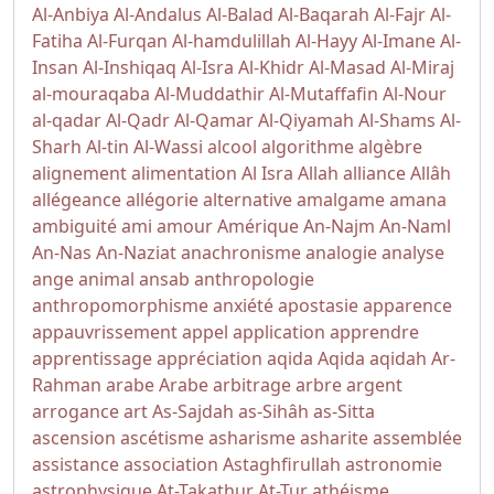
Al-Anbiya
Al-Andalus
Al-Balad
Al-Baqarah
Al-Fajr
Al-
Fatiha
Al-Furqan
Al-hamdulillah
Al-Hayy
Al-Imane
Al-
Insan
Al-Inshiqaq
Al-Isra
Al-Khidr
Al-Masad
Al-Miraj
al-mouraqaba
Al-Muddathir
Al-Mutaffafin
Al-Nour
al-qadar
Al-Qadr
Al-Qamar
Al-Qiyamah
Al-Shams
Al-
Sharh
Al-tin
Al-Wassi
alcool
algorithme
algèbre
alignement
alimentation
Al Isra
Allah
alliance
Allâh
allégeance
allégorie
alternative
amalgame
amana
ambiguité
ami
amour
Amérique
An-Najm
An-Naml
An-Nas
An-Naziat
anachronisme
analogie
analyse
ange
animal
ansab
anthropologie
anthropomorphisme
anxiété
apostasie
apparence
appauvrissement
appel
application
apprendre
apprentissage
appréciation
aqida
Aqida
aqidah
Ar-
Rahman
arabe
Arabe
arbitrage
arbre
argent
arrogance
art
As-Sajdah
as-Sihâh as-Sitta
ascension
ascétisme
asharisme
asharite
assemblée
assistance
association
Astaghfirullah
astronomie
astrophysique
At-Takathur
At-Tur
athéisme