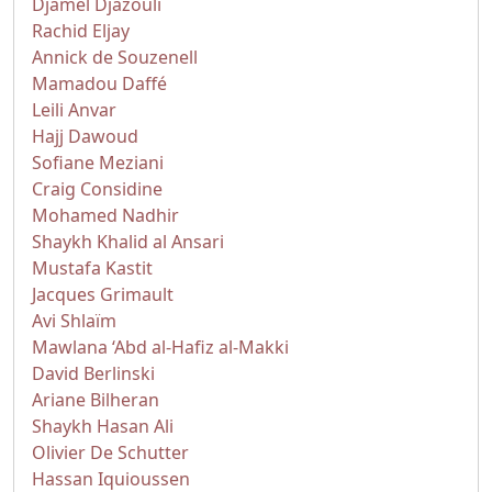
Djamel Djazouli
Rachid Eljay
Annick de Souzenell
Mamadou Daffé
Leili Anvar
Hajj Dawoud
Sofiane Meziani
Craig Considine
Mohamed Nadhir
Shaykh Khalid al Ansari
Mustafa Kastit
Jacques Grimault
Avi Shlaïm
Mawlana ‘Abd al-Hafiz al-Makki
David Berlinski
Ariane Bilheran
Shaykh Hasan Ali
Olivier De Schutter
Hassan Iquioussen