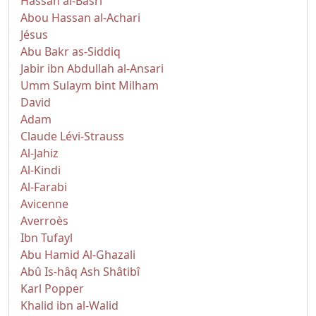
Hassan al-Basri
Abou Hassan al-Achari
Jésus
Abu Bakr as-Siddiq
Jabir ibn Abdullah al-Ansari
Umm Sulaym bint Milham
David
Adam
Claude Lévi-Strauss
Al-Jahiz
Al-Kindi
Al-Farabi
Avicenne
Averroès
Ibn Tufayl
Abu Hamid Al-Ghazali
Abû Is-hâq Ash Shâtibî
Karl Popper
Khalid ibn al-Walid