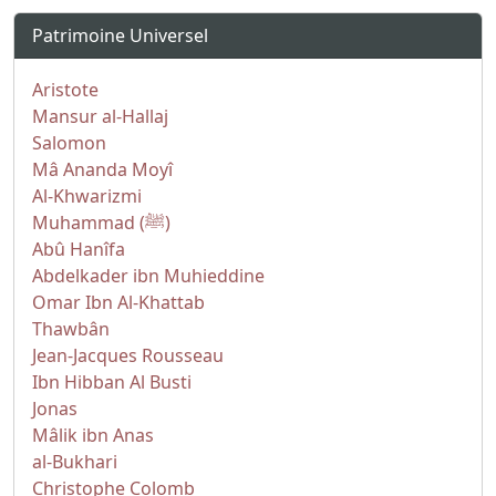
Patrimoine Universel
Aristote
Mansur al-Hallaj
Salomon
Mâ Ananda Moyî
Al-Khwarizmi
Muhammad (ﷺ)
Abû Hanîfa
Abdelkader ibn Muhieddine
Omar Ibn Al-Khattab
Thawbân
Jean-Jacques Rousseau
Ibn Hibban Al Busti
Jonas
Mâlik ibn Anas
al-Bukhari
Christophe Colomb