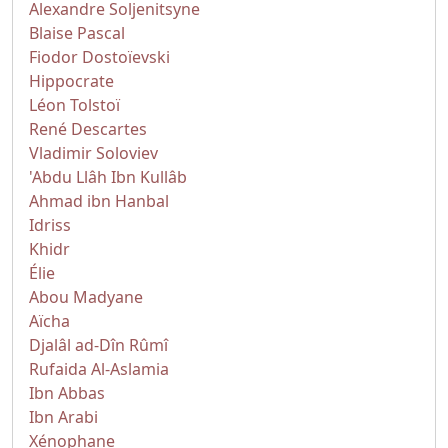
Alexandre Soljenitsyne
Blaise Pascal
Fiodor Dostoïevski
Hippocrate
Léon Tolstoï
René Descartes
Vladimir Soloviev
'Abdu Llâh Ibn Kullâb
Ahmad ibn Hanbal
Idriss
Khidr
Élie
Abou Madyane
Aïcha
Djalâl ad-Dîn Rûmî
Rufaida Al-Aslamia
Ibn Abbas
Ibn Arabi
Xénophane