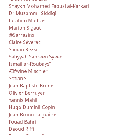
Shaykh Mohamed Faouzi al-Karkari
Dr Muzammil Siddîqî
Ibrahim Madras
Marion Sigaut
@Sarrazins
Claire Séverac
Sliman Rezki
Safiyyah Sabreen Syeed
Ismail ar-Roubaysî
Ælfwine Mischler
Sofiane
Jean-Baptiste Brenet
Olivier Berruyer
Yannis Mahil
Hugo Duminil-Copin
Jean-Bruno Falguière
Fouad Bahri
Daoud Riffi