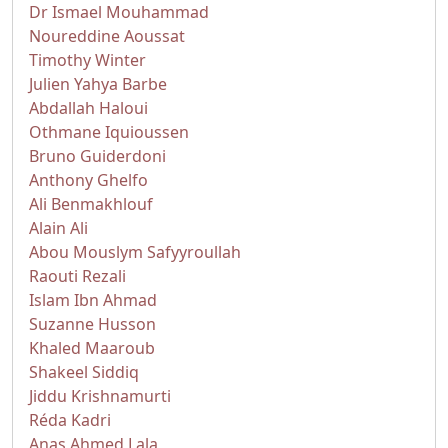
Dr Ismael Mouhammad
Noureddine Aoussat
Timothy Winter
Julien Yahya Barbe
Abdallah Haloui
Othmane Iquioussen
Bruno Guiderdoni
Anthony Ghelfo
Ali Benmakhlouf
Alain Ali
Abou Mouslym Safyyroullah
Raouti Rezali
Islam Ibn Ahmad
Suzanne Husson
Khaled Maaroub
Shakeel Siddiq
Jiddu Krishnamurti
Réda Kadri
Anas Ahmed Lala