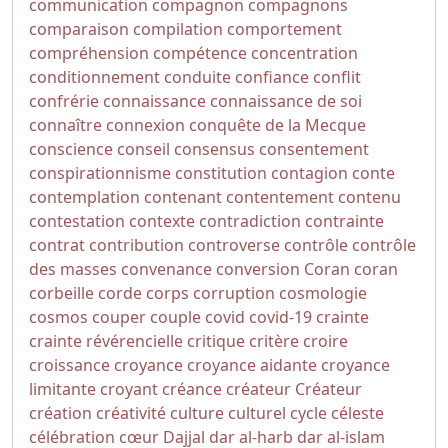
communication
compagnon
compagnons
comparaison
compilation
comportement
compréhension
compétence
concentration
conditionnement
conduite
confiance
conflit
confrérie
connaissance
connaissance de soi
connaître
connexion
conquête de la Mecque
conscience
conseil
consensus
consentement
conspirationnisme
constitution
contagion
conte
contemplation
contenant
contentement
contenu
contestation
contexte
contradiction
contrainte
contrat
contribution
controverse
contrôle
contrôle
des masses
convenance
conversion
Coran
coran
corbeille
corde
corps
corruption
cosmologie
cosmos
couper
couple
covid
covid-19
crainte
crainte révérencielle
critique
critère
croire
croissance
croyance
croyance aidante
croyance
limitante
croyant
créance
créateur
Créateur
création
créativité
culture
culturel
cycle
céleste
célébration
cœur
Dajjal
dar al-harb
dar al-islam