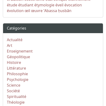
étude
étudiant
étymologie
éveil
évocation
évolution
œil
œuvre
ʼAbassa
ḥusbān
Catégories
Actualité
Art
Enseignement
Géopolitique
Histoire
Littérature
Philosophie
Psychologie
Science
Société
Spiritualité
Théologie