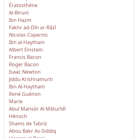
Ératosthène
Al-Biruni
Ibn Hazm
Fakhr ad-Dîn ar-Râzî
Nicolas Copernic
Ibn al-Haytham
Albert Einstein
Francis Bacon
Roger Bacon
Isaac Newton
Jiddu Krishnamurti
Ibn Al-Haytham
René Guénon
Marie
Abul Mansûr Al Mâturîdî
Hénoch
Shams de Tabriz
Abou Bakr As-Siddiq