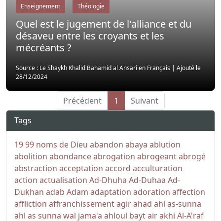
Enseignement
Théologie
Quel est le jugement de l'alliance et du
désaveu entre les croyants et les
mécréants ?
Source : Le Shaykh Khalid Bahamid al Ansari en Français
|
Ajouté le
28/12/2024
Précédent
1
Suivant
Tags
19
99 noms de Dieu
abandon
abaya
ablution
abolition
abondance
abrogation
abrogeant
abrogé
abstraction
acceptation
accord
acculturation
action
actualisation
Ad-Dhuha
Ad-Duhaa
Ad-
Dukhan
adab
Adam
adaptation
adoration
affection
affliction
affranchissement
agir
ahad
ahl as-sunna
ahl as sunna wal jama'a
ahloul bayt
air
akhi
Al-A'raf