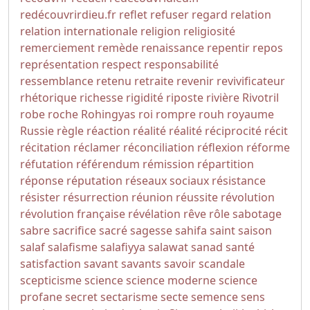
redécouvrirdieu.fr
reflet
refuser
regard
relation
relation internationale
religion
religiosité
remerciement
remède
renaissance
repentir
repos
représentation
respect
responsabilité
ressemblance
retenu
retraite
revenir
revivificateur
rhétorique
richesse
rigidité
riposte
rivière
Rivotril
robe
roche
Rohingyas
roi
rompre
rouh
royaume
Russie
règle
réaction
réalité
réalité
réciprocité
récit
récitation
réclamer
réconciliation
réflexion
réforme
réfutation
référendum
rémission
répartition
réponse
réputation
réseaux sociaux
résistance
résister
résurrection
réunion
réussite
révolution
révolution française
révélation
rêve
rôle
sabotage
sabre
sacrifice
sacré
sagesse
sahifa
saint
saison
salaf
salafisme
salafiyya
salawat
sanad
santé
satisfaction
savant
savants
savoir
scandale
scepticisme
science
science moderne
science
profane
secret
sectarisme
secte
semence
sens