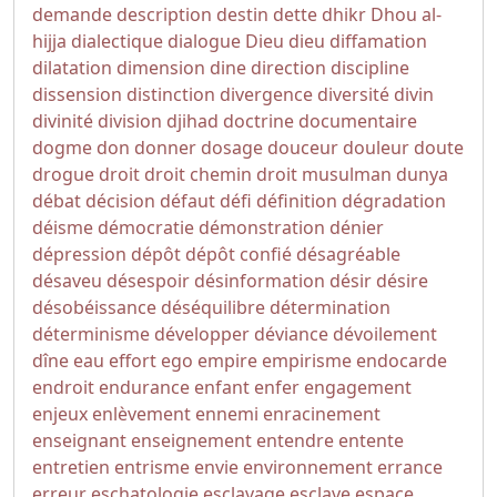
demande
description
destin
dette
dhikr
Dhou al-
hijja
dialectique
dialogue
Dieu
dieu
diffamation
dilatation
dimension
dine
direction
discipline
dissension
distinction
divergence
diversité
divin
divinité
division
djihad
doctrine
documentaire
dogme
don
donner
dosage
douceur
douleur
doute
drogue
droit
droit chemin
droit musulman
dunya
débat
décision
défaut
défi
définition
dégradation
déisme
démocratie
démonstration
dénier
dépression
dépôt
dépôt confié
désagréable
désaveu
désespoir
désinformation
désir
désire
désobéissance
déséquilibre
détermination
déterminisme
développer
déviance
dévoilement
dîne
eau
effort
ego
empire
empirisme
endocarde
endroit
endurance
enfant
enfer
engagement
enjeux
enlèvement
ennemi
enracinement
enseignant
enseignement
entendre
entente
entretien
entrisme
envie
environnement
errance
erreur
eschatologie
esclavage
esclave
espace