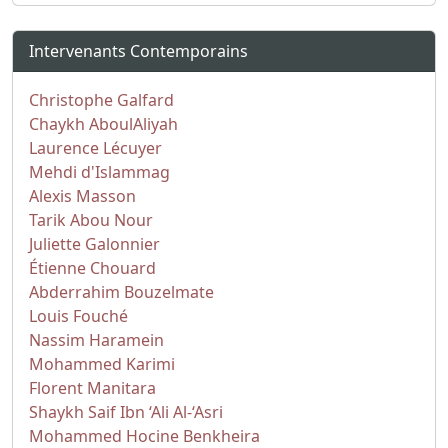
Intervenants Contemporains
Christophe Galfard
Chaykh AboulAliyah
Laurence Lécuyer
Mehdi d'Islammag
Alexis Masson
Tarik Abou Nour
Juliette Galonnier
Étienne Chouard
Abderrahim Bouzelmate
Louis Fouché
Nassim Haramein
Mohammed Karimi
Florent Manitara
Shaykh Saif Ibn ‘Ali Al-‘Asri
Mohammed Hocine Benkheira