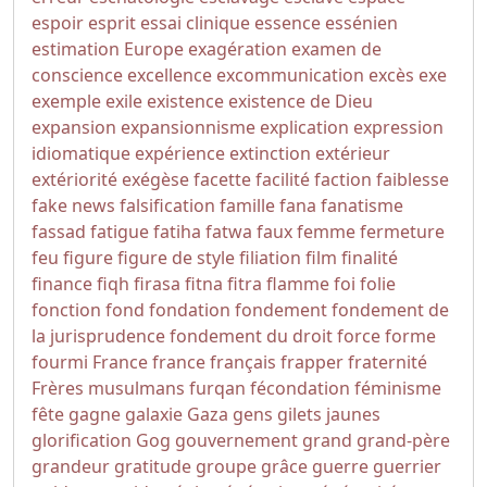
espoir
esprit
essai clinique
essence
essénien
estimation
Europe
exagération
examen de
conscience
excellence
excommunication
excès
exe
exemple
exile
existence
existence de Dieu
expansion
expansionnisme
explication
expression
idiomatique
expérience
extinction
extérieur
extériorité
exégèse
facette
facilité
faction
faiblesse
fake news
falsification
famille
fana
fanatisme
fassad
fatigue
fatiha
fatwa
faux
femme
fermeture
feu
figure
figure de style
filiation
film
finalité
finance
fiqh
firasa
fitna
fitra
flamme
foi
folie
fonction
fond
fondation
fondement
fondement de
la jurisprudence
fondement du droit
force
forme
fourmi
France
france
français
frapper
fraternité
Frères musulmans
furqan
fécondation
féminisme
fête
gagne
galaxie
Gaza
gens
gilets jaunes
glorification
Gog
gouvernement
grand
grand-père
grandeur
gratitude
groupe
grâce
guerre
guerrier