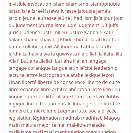
invisible
invocation
islam
islamisme
islamophobie
isnad
isra
Israël
istawa
ivresse
jalousie
jama'a
jardin
jeune
jeunesse
jeûne
jihad
jism
jizîa
jour
Jour
du Jugement
journalisme
juge
jugement
juif
juifs
jurisprudence
juste milieu
justice
Kabbale
kafir
kalam
khamr
khawarij
Khidr
khimar
kitab
kouffar
koufr
kullabi
Labaik Allahumma Labbaik
lafdh
lafdhi
La hawla wa la quwwata illa billah
la ilaha illa
Allah
La Ilaha Illallah
La ilaha illallah
langage
langage coranique
langue
latin
laïcité
leadership
lecture
lettre
lexicographie,arabe
lexique
leçon
Liban
liberté
liberté de conscience
liberté de culte
libre-échange
libre arbitre
libération
licite
lien
lieu
linguistique
lion
littéralisme
littérature
livre
lobby
logique
loi
loi fondamentale
louange
loup
lucidité
lumière
Lumière
lune
Luqman
lutte sociale
lycée
législation
légitimation
madhab
madhhab
Magog
main
maitre
majorité
mal
mal-être
maladie
malikisme
malâmatî
manipulation
manipulation