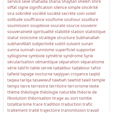
service
sexe
shahada
sharia
Shaytan
sheikh
shirk
siffat
signe
signification
silence
simple
sincérité
sira
sobriété
société
société secrète
soin
soleil
solitude
souffrance
soufisme
souhour
souillure
soumission
souplesse
sourate
source
souvenir
souveraineté
spiritualité
stabilité
station
statistique
statut
stoïcisme
stratégie
structure
Subhanallah
subhanAllah
subjectivité
subtil
suivant
sunan
sunna
sunnah
sunnisme
superficiel
supporter
syllogisme
symbole
symétrie
syndrome
Syrie
sécularisation
sémantique
séparation
séparatisme
série
tabi‘in
table servie
tadabbur
tadabour
tafsir
tafwid
tapage nocturne
taqiyyan croyance
taqlid
taqwa
tariqa
tasawwuf
tawbah
tawhid
tawil
temple
temps
terre
terrestre
territoire
terrorisme
texte
thème
théologie
théologie naturelle
théorie de
l’évolution
théorisation
tirage au sort
tombe
totalitarisme
trace
tradition
traduction
trafic
traitement
traité
trajectoire
transmission
travail