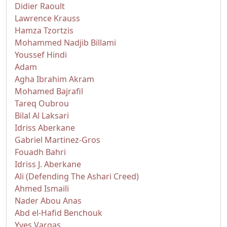
Didier Raoult
Lawrence Krauss
Hamza Tzortzis
Mohammed Nadjib Billami
Youssef Hindi
Adam
Agha Ibrahim Akram
Mohamed Bajrafil
Tareq Oubrou
Bilal Al Laksari
Idriss Aberkane
Gabriel Martinez-Gros
Fouadh Bahri
Idriss J. Aberkane
Ali (Defending The Ashari Creed)
Ahmed Ismaili
Nader Abou Anas
Abd el-Hafid Benchouk
Yves Vargas