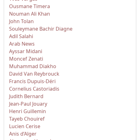
Ousmane Timera
Nouman Ali Khan
John Tolan
Souleymane Bachir Diagne
Adil Salahi
Arab News
Ayssar Midani
Moncef Zenati
Muhammad Diakho
David Van Reybrouck
Francis Dupuis-Déri
Cornelius Castoriadis
Judith Bernard
Jean-Paul Jouary
Henri Guillemin
Tayeb Chouiref
Lucien Cerise
Anis d’Alger