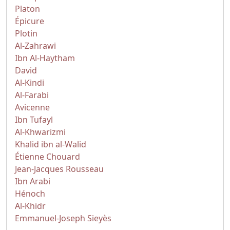
Platon
Épicure
Plotin
Al-Zahrawi
Ibn Al-Haytham
David
Al-Kindi
Al-Farabi
Avicenne
Ibn Tufayl
Al-Khwarizmi
Khalid ibn al-Walid
Étienne Chouard
Jean-Jacques Rousseau
Ibn Arabi
Hénoch
Al-Khidr
Emmanuel-Joseph Sieyès