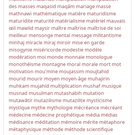
des masses
maqasid
maqâm
mariage
masse
mathnawi
mathématique
matière
maturidisme
maturidite
maturité
matérialisme
matériel
mauvais
œil
mawlid
maysir
maître
maîtrise
maîtrise de soi
meilleur
mensonge
mental
message
militantisme
minhaj
miracle
miraj
miroir
mise en garde
misogynie
miséricorde
modestie
modèle
modération
moi
monde
monnaie
monologue
monothéisme
montagne
moral
morale
mort
mot
motivation
mou'mine
moujassim
moujtahid
mourid
mourir
moyen
moyen-âge
muhajirin
muhkam
mujahid
multiplication
mushaf
musique
musnad
musulman
mutashabih
mutation
mutawātir
mutazilisme
mutazilite
mysticisme
mystique
mythe
mythologie
mécréance
mécréant
médecine
médecine prophétique
média
médias
médisance
méditation
mémoire
mérite
métaphore
métaphysique
méthode
méthode scientifique