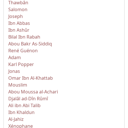
Thawbân
Salomon
Joseph
Ibn Abbas
Ibn Ashûr
Bilal Ibn Rabah
Abou Bakr As-Siddiq
René Guénon
Adam
Karl Popper
Jonas
Omar Ibn Al-Khattab
Mouslim
Abou Moussa al-Achari
Djalâl ad-Dîn Rûmî
Ali ibn Abi Talib
Ibn Khaldun
Al-Jahiz
Xénophane