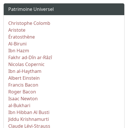
Patrimoine Universel
Christophe Colomb
Aristote
Ératosthène
Al-Biruni
Ibn Hazm
Fakhr ad-Dîn ar-Râzî
Nicolas Copernic
Ibn al-Haytham
Albert Einstein
Francis Bacon
Roger Bacon
Isaac Newton
al-Bukhari
Ibn Hibban Al Busti
Jiddu Krishnamurti
Claude Lévi-Strauss