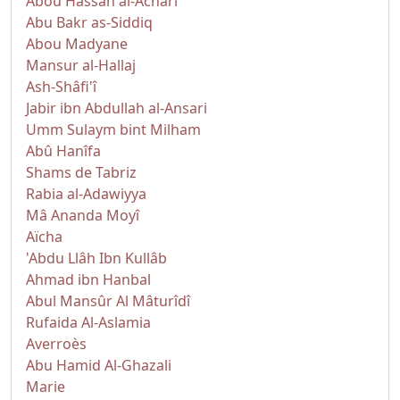
Abou Hassan al-Achari
Abu Bakr as-Siddiq
Abou Madyane
Mansur al-Hallaj
Ash-Shâfi'î
Jabir ibn Abdullah al-Ansari
Umm Sulaym bint Milham
Abû Hanîfa
Shams de Tabriz
Rabia al-Adawiyya
Mâ Ananda Moyî
Aïcha
'Abdu Llâh Ibn Kullâb
Ahmad ibn Hanbal
Abul Mansûr Al Mâturîdî
Rufaida Al-Aslamia
Averroès
Abu Hamid Al-Ghazali
Marie