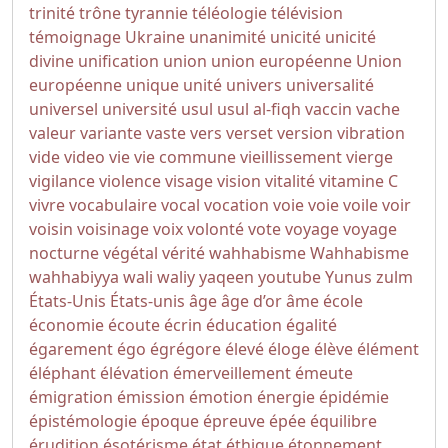
trinité
trône
tyrannie
téléologie
télévision
témoignage
Ukraine
unanimité
unicité
unicité
divine
unification
union
union européenne
Union
européenne
unique
unité
univers
universalité
universel
université
usul
usul al-fiqh
vaccin
vache
valeur
variante
vaste
vers
verset
version
vibration
vide
video
vie
vie commune
vieillissement
vierge
vigilance
violence
visage
vision
vitalité
vitamine C
vivre
vocabulaire
vocal
vocation
voie
voie
voile
voir
voisin
voisinage
voix
volonté
vote
voyage
voyage
nocturne
végétal
vérité
wahhabisme
Wahhabisme
wahhabiyya
wali
waliy
yaqeen
youtube
Yunus
zulm
États-Unis
États-unis
âge
âge d’or
âme
école
économie
écoute
écrin
éducation
égalité
égarement
égo
égrégore
élevé
éloge
élève
élément
éléphant
élévation
émerveillement
émeute
émigration
émission
émotion
énergie
épidémie
épistémologie
époque
épreuve
épée
équilibre
érudition
ésotérisme
état
éthique
étonnement