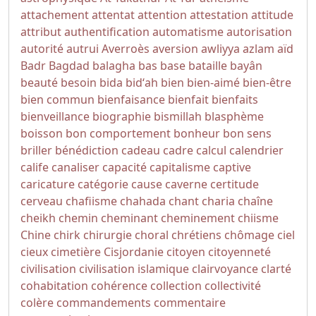
attachement
attentat
attention
attestation
attitude
attribut
authentification
automatisme
autorisation
autorité
autrui
Averroès
aversion
awliyya
azlam
aïd
Badr
Bagdad
balagha
bas
base
bataille
bayân
beauté
besoin
bida
bidʻah
bien
bien-aimé
bien-être
bien commun
bienfaisance
bienfait
bienfaits
bienveillance
biographie
bismillah
blasphème
boisson
bon comportement
bonheur
bon sens
briller
bénédiction
cadeau
cadre
calcul
calendrier
calife
canaliser
capacité
capitalisme
captive
caricature
catégorie
cause
caverne
certitude
cerveau
chafiisme
chahada
chant
charia
chaîne
cheikh
chemin
cheminant
cheminement
chiisme
Chine
chirk
chirurgie
choral
chrétiens
chômage
ciel
cieux
cimetière
Cisjordanie
citoyen
citoyenneté
civilisation
civilisation islamique
clairvoyance
clarté
cohabitation
cohérence
collection
collectivité
colère
commandements
commentaire