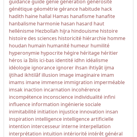
guidance
guide
génie
génération
générosité
génétique
géométrie
gérance
habitude
hack
hadith
haine
hallal
Hamas
hanafisme
hanafite
hanbalisme
harmonie
hasan
hasard
haut
hellénisme
Hezbollah
hijra
hindouisme
histoire
histoire des sciences
historicité
hiérarchie
homme
houdan
humain
humanité
humeur
humilité
hyperonymie
hypocrite
hégire
héritage
héritier
héros
ia
Iblis
ici-bas
identité
idhn
idéalisme
idéologie
ignorance
ignorer
ihsan
ihtiyât
ijma
ijtihad
ikhtilâf
illusion
image
imaginaire
imam
imams
imane
immense
immigration
imperméable
imsak
inaction
incarnation
incohérence
incompétence
inconscience
individualité
infini
influence
information
ingénierie sociale
inimitabilité
initiation
injustice
innovation
insan
inspiration
intelligence
intelligence artificielle
intention
intercesseur
interne
interpellation
interprétation
intuition
intériorité
intérêt général