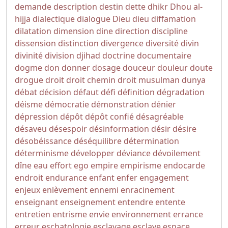
demande
description
destin
dette
dhikr
Dhou al-
hijja
dialectique
dialogue
Dieu
dieu
diffamation
dilatation
dimension
dine
direction
discipline
dissension
distinction
divergence
diversité
divin
divinité
division
djihad
doctrine
documentaire
dogme
don
donner
dosage
douceur
douleur
doute
drogue
droit
droit chemin
droit musulman
dunya
débat
décision
défaut
défi
définition
dégradation
déisme
démocratie
démonstration
dénier
dépression
dépôt
dépôt confié
désagréable
désaveu
désespoir
désinformation
désir
désire
désobéissance
déséquilibre
détermination
déterminisme
développer
déviance
dévoilement
dîne
eau
effort
ego
empire
empirisme
endocarde
endroit
endurance
enfant
enfer
engagement
enjeux
enlèvement
ennemi
enracinement
enseignant
enseignement
entendre
entente
entretien
entrisme
envie
environnement
errance
erreur
eschatologie
esclavage
esclave
espace