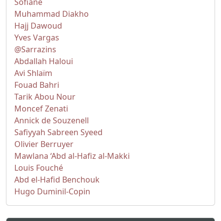
Sofiane
Muhammad Diakho
Hajj Dawoud
Yves Vargas
@Sarrazins
Abdallah Haloui
Avi Shlaïm
Fouad Bahri
Tarik Abou Nour
Moncef Zenati
Annick de Souzenell
Safiyyah Sabreen Syeed
Olivier Berruyer
Mawlana ‘Abd al-Hafiz al-Makki
Louis Fouché
Abd el-Hafid Benchouk
Hugo Duminil-Copin