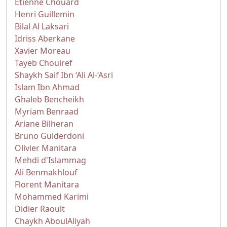
Étienne Chouard
Henri Guillemin
Bilal Al Laksari
Idriss Aberkane
Xavier Moreau
Tayeb Chouiref
Shaykh Saif Ibn ‘Ali Al-‘Asri
Islam Ibn Ahmad
Ghaleb Bencheikh
Myriam Benraad
Ariane Bilheran
Bruno Guiderdoni
Olivier Manitara
Mehdi d'Islammag
Ali Benmakhlouf
Florent Manitara
Mohammed Karimi
Didier Raoult
Chaykh AboulAliyah