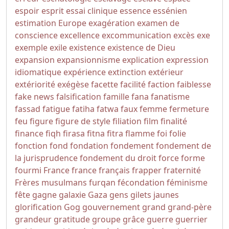
espoir
esprit
essai clinique
essence
essénien
estimation
Europe
exagération
examen de
conscience
excellence
excommunication
excès
exe
exemple
exile
existence
existence de Dieu
expansion
expansionnisme
explication
expression
idiomatique
expérience
extinction
extérieur
extériorité
exégèse
facette
facilité
faction
faiblesse
fake news
falsification
famille
fana
fanatisme
fassad
fatigue
fatiha
fatwa
faux
femme
fermeture
feu
figure
figure de style
filiation
film
finalité
finance
fiqh
firasa
fitna
fitra
flamme
foi
folie
fonction
fond
fondation
fondement
fondement de
la jurisprudence
fondement du droit
force
forme
fourmi
France
france
français
frapper
fraternité
Frères musulmans
furqan
fécondation
féminisme
fête
gagne
galaxie
Gaza
gens
gilets jaunes
glorification
Gog
gouvernement
grand
grand-père
grandeur
gratitude
groupe
grâce
guerre
guerrier