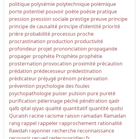
politique
polysémie
polytechnique
polémique
porte
potentiel
pouvoir
poète
poésie
pratique
pression
pression sociale
prestige
preuve
principe
principe de causalité
principe d’identité
priorité
prière
probabilité
processus
proche
procrastination
production
productivité
profondeur
projet
prononciation
propagande
propager
prophète
Prophète
prophétie
prosternation
provocation
proximité
précaution
prédation
prédecesseur
prédestination
prédicateur
préjugé
prénom
préservation
prévention
psychologie des foules
psychopathologie
puiser
pulsion
pure
pureté
purification
pèlerinage
péché
pénétration
qadr
qalb
qital
qiyas
qualité
quantitatif
quantité
qudsi
Quraish
racine
racisme
raison
ramadan
Ramadan
rang
rappel
rappeler
rapprochement
rationalité
Rawdah
rayonner
recherche
reconnaissance
recouvrir
recueil
redecouvridieu.fr