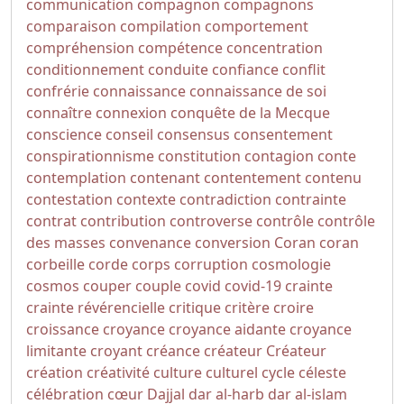
communication
compagnon
compagnons
comparaison
compilation
comportement
compréhension
compétence
concentration
conditionnement
conduite
confiance
conflit
confrérie
connaissance
connaissance de soi
connaître
connexion
conquête de la Mecque
conscience
conseil
consensus
consentement
conspirationnisme
constitution
contagion
conte
contemplation
contenant
contentement
contenu
contestation
contexte
contradiction
contrainte
contrat
contribution
controverse
contrôle
contrôle
des masses
convenance
conversion
Coran
coran
corbeille
corde
corps
corruption
cosmologie
cosmos
couper
couple
covid
covid-19
crainte
crainte révérencielle
critique
critère
croire
croissance
croyance
croyance aidante
croyance
limitante
croyant
créance
créateur
Créateur
création
créativité
culture
culturel
cycle
céleste
célébration
cœur
Dajjal
dar al-harb
dar al-islam