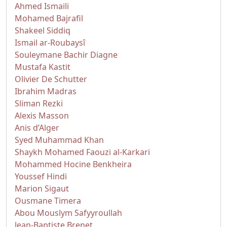
Ahmed Ismaili
Mohamed Bajrafil
Shakeel Siddiq
Ismail ar-Roubaysî
Souleymane Bachir Diagne
Mustafa Kastit
Olivier De Schutter
Ibrahim Madras
Sliman Rezki
Alexis Masson
Anis d’Alger
Syed Muhammad Khan
Shaykh Mohamed Faouzi al-Karkari
Mohammed Hocine Benkheira
Youssef Hindi
Marion Sigaut
Ousmane Timera
Abou Mouslym Safyyroullah
Jean-Baptiste Brenet