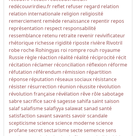
redécouvrirdieu.fr
reflet
refuser
regard
relation
relation internationale
religion
religiosité
remerciement
remède
renaissance
repentir
repos
représentation
respect
responsabilité
ressemblance
retenu
retraite
revenir
revivificateur
rhétorique
richesse
rigidité
riposte
rivière
Rivotril
robe
roche
Rohingyas
roi
rompre
rouh
royaume
Russie
règle
réaction
réalité
réalité
réciprocité
récit
récitation
réclamer
réconciliation
réflexion
réforme
réfutation
référendum
rémission
répartition
réponse
réputation
réseaux sociaux
résistance
résister
résurrection
réunion
réussite
révolution
révolution française
révélation
rêve
rôle
sabotage
sabre
sacrifice
sacré
sagesse
sahifa
saint
saison
salaf
salafisme
salafiyya
salawat
sanad
santé
satisfaction
savant
savants
savoir
scandale
scepticisme
science
science moderne
science
profane
secret
sectarisme
secte
semence
sens