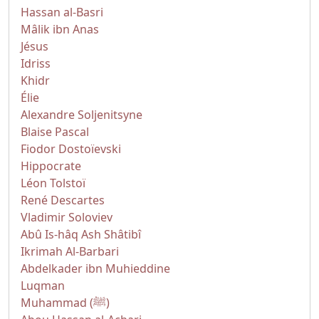
Hassan al-Basri
Mâlik ibn Anas
Jésus
Idriss
Khidr
Élie
Alexandre Soljenitsyne
Blaise Pascal
Fiodor Dostoïevski
Hippocrate
Léon Tolstoï
René Descartes
Vladimir Soloviev
Abû Is-hâq Ash Shâtibî
Ikrimah Al-Barbari
Abdelkader ibn Muhieddine
Luqman
Muhammad (ﷺ)