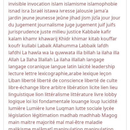
invisible
invocation
islam
islamisme
islamophobie
isnad
isra
Israël
istawa
ivresse
jalousie
jama'a
jardin
jeune
jeunesse
jeûne
jihad
jism
jizîa
jour
Jour
du Jugement
journalisme
juge
jugement
juif
juifs
jurisprudence
juste milieu
justice
Kabbale
kafir
kalam
khamr
khawarij
Khidr
khimar
kitab
kouffar
koufr
kullabi
Labaik Allahumma Labbaik
lafdh
lafdhi
La hawla wa la quwwata illa billah
la ilaha illa
Allah
La Ilaha Illallah
La ilaha illallah
langage
langage coranique
langue
latin
laïcité
leadership
lecture
lettre
lexicographie,arabe
lexique
leçon
Liban
liberté
liberté de conscience
liberté de culte
libre-échange
libre arbitre
libération
licite
lien
lieu
linguistique
lion
littéralisme
littérature
livre
lobby
logique
loi
loi fondamentale
louange
loup
lucidité
lumière
Lumière
lune
Luqman
lutte sociale
lycée
législation
légitimation
madhab
madhhab
Magog
main
maitre
majorité
mal
mal-être
maladie
malikisme
malâmatî
manipulation
manipulation