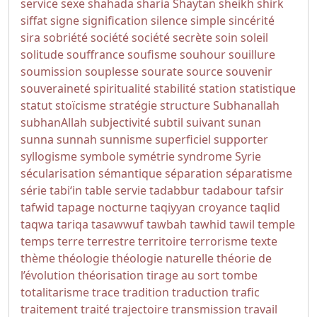
service
sexe
shahada
sharia
Shaytan
sheikh
shirk
siffat
signe
signification
silence
simple
sincérité
sira
sobriété
société
société secrète
soin
soleil
solitude
souffrance
soufisme
souhour
souillure
soumission
souplesse
sourate
source
souvenir
souveraineté
spiritualité
stabilité
station
statistique
statut
stoïcisme
stratégie
structure
Subhanallah
subhanAllah
subjectivité
subtil
suivant
sunan
sunna
sunnah
sunnisme
superficiel
supporter
syllogisme
symbole
symétrie
syndrome
Syrie
sécularisation
sémantique
séparation
séparatisme
série
tabi‘in
table servie
tadabbur
tadabour
tafsir
tafwid
tapage nocturne
taqiyyan croyance
taqlid
taqwa
tariqa
tasawwuf
tawbah
tawhid
tawil
temple
temps
terre
terrestre
territoire
terrorisme
texte
thème
théologie
théologie naturelle
théorie de
l’évolution
théorisation
tirage au sort
tombe
totalitarisme
trace
tradition
traduction
trafic
traitement
traité
trajectoire
transmission
travail