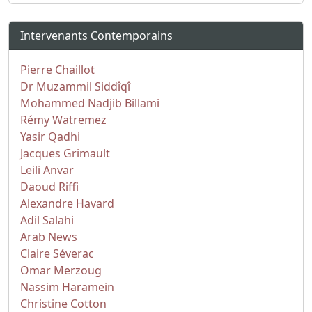
Intervenants Contemporains
Pierre Chaillot
Dr Muzammil Siddîqî
Mohammed Nadjib Billami
Rémy Watremez
Yasir Qadhi
Jacques Grimault
Leili Anvar
Daoud Riffi
Alexandre Havard
Adil Salahi
Arab News
Claire Séverac
Omar Merzoug
Nassim Haramein
Christine Cotton