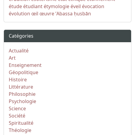
étude
étudiant
étymologie
éveil
évocation
évolution
œil
œuvre
ʼAbassa
ḥusbān
Catégories
Actualité
Art
Enseignement
Géopolitique
Histoire
Littérature
Philosophie
Psychologie
Science
Société
Spiritualité
Théologie