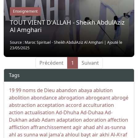
Enseignement
TOUT VIENT D'ALLAH - Sheikh AbdulAziz
Al Amghari
Source : Maroc Spirituel - Sheikh AbdulAziz Al Amghari
|
Ajouté le
23/05/2025
Précédent
1
Suivant
Tags
19
99 noms de Dieu
abandon
abaya
ablution
abolition
abondance
abrogation
abrogeant
abrogé
abstraction
acceptation
accord
acculturation
action
actualisation
Ad-Dhuha
Ad-Duhaa
Ad-
Dukhan
adab
Adam
adaptation
adoration
affection
affliction
affranchissement
agir
ahad
ahl as-sunna
ahl as sunna wal jama'a
ahloul bayt
air
akhi
Al-A'raf