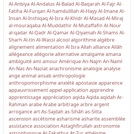
Al-Anbiya
Al-Andalus
Al-Balad
Al-Baqarah
Al-Fajr
Al-
Fatiha
Al-Furqan
Al-hamdulillah
Al-Hayy
Al-Imane
Al-
Insan
Al-Inshiqaq
Al-Isra
Al-Khidr
Al-Masad
Al-Miraj
al-mouraqaba
Al-Muddathir
Al-Mutaffafin
Al-Nour
al-qadar
Al-Qadr
Al-Qamar
Al-Qiyamah
Al-Shams
Al-
Sharh
Al-tin
Al-Wassi
alcool
algorithme
algèbre
alignement
alimentation
Al Isra
Allah
alliance
Allâh
allégeance
allégorie
alternative
amalgame
amana
ambiguité
ami
amour
Amérique
An-Najm
An-Naml
An-Nas
An-Naziat
anachronisme
analogie
analyse
ange
animal
ansab
anthropologie
anthropomorphisme
anxiété
apostasie
apparence
appauvrissement
appel
application
apprendre
apprentissage
appréciation
aqida
Aqida
aqidah
Ar-
Rahman
arabe
Arabe
arbitrage
arbre
argent
arrogance
art
As-Sajdah
as-Sihâh as-Sitta
ascension
ascétisme
asharisme
asharite
assemblée
assistance
association
Astaghfirullah
astronomie
astrophysique
At-Takathur
At-Tur
athéisme