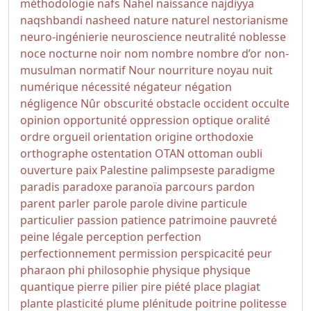
méthodologie
nafs
Nahel
naissance
najdiyya
naqshbandi
nasheed
nature
naturel
nestorianisme
neuro-ingénierie
neuroscience
neutralité
noblesse
noce
nocturne
noir
nom
nombre
nombre d’or
non-
musulman
normatif
Nour
nourriture
noyau
nuit
numérique
nécessité
négateur
négation
négligence
Nûr
obscurité
obstacle
occident
occulte
opinion
opportunité
oppression
optique
oralité
ordre
orgueil
orientation
origine
orthodoxie
orthographe
ostentation
OTAN
ottoman
oubli
ouverture
paix
Palestine
palimpseste
paradigme
paradis
paradoxe
paranoïa
parcours
pardon
parent
parler
parole
parole divine
particule
particulier
passion
patience
patrimoine
pauvreté
peine légale
perception
perfection
perfectionnement
permission
perspicacité
peur
pharaon
phi
philosophie
physique
physique
quantique
pierre
pilier
pire
piété
place
plagiat
plante
plasticité
plume
plénitude
poitrine
politesse