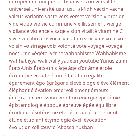
européenne
unique
unité
univers
universalité
universel
université
usul
usul al-fiqh
vaccin
vache
valeur
variante
vaste
vers
verset
version
vibration
vide
video
vie
vie commune
vieillissement
vierge
vigilance
violence
visage
vision
vitalité
vitamine C
vivre
vocabulaire
vocal
vocation
voie
voie
voile
voir
voisin
voisinage
voix
volonté
vote
voyage
voyage
nocturne
végétal
vérité
wahhabisme
Wahhabisme
wahhabiyya
wali
waliy
yaqeen
youtube
Yunus
zulm
États-Unis
États-unis
âge
âge d’or
âme
école
économie
écoute
écrin
éducation
égalité
égarement
égo
égrégore
élevé
éloge
élève
élément
éléphant
élévation
émerveillement
émeute
émigration
émission
émotion
énergie
épidémie
épistémologie
époque
épreuve
épée
équilibre
érudition
ésotérisme
état
éthique
étonnement
étude
étudiant
étymologie
éveil
évocation
évolution
œil
œuvre
ʼAbassa
ḥusbān