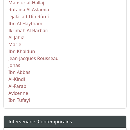
Mansur al-Hallaj
Rufaida Al-Aslamia
Djalâl ad-Dîn Rûmî
Ibn Al-Haytham
Ikrimah Al-Barbari
Al-Jahiz
Marie
Ibn Khaldun
Jean-Jacques Rousseau
Jonas
Ibn Abbas
Al-Kindi
Al-Farabi
Avicenne
Ibn Tufayl
Intervenants Contemporains