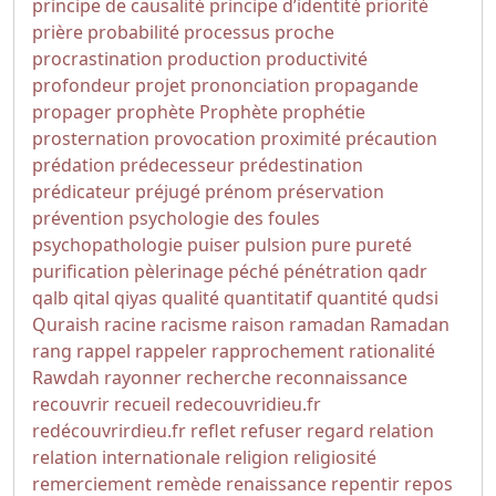
principe de causalité
principe d’identité
priorité
prière
probabilité
processus
proche
procrastination
production
productivité
profondeur
projet
prononciation
propagande
propager
prophète
Prophète
prophétie
prosternation
provocation
proximité
précaution
prédation
prédecesseur
prédestination
prédicateur
préjugé
prénom
préservation
prévention
psychologie des foules
psychopathologie
puiser
pulsion
pure
pureté
purification
pèlerinage
péché
pénétration
qadr
qalb
qital
qiyas
qualité
quantitatif
quantité
qudsi
Quraish
racine
racisme
raison
ramadan
Ramadan
rang
rappel
rappeler
rapprochement
rationalité
Rawdah
rayonner
recherche
reconnaissance
recouvrir
recueil
redecouvridieu.fr
redécouvrirdieu.fr
reflet
refuser
regard
relation
relation internationale
religion
religiosité
remerciement
remède
renaissance
repentir
repos