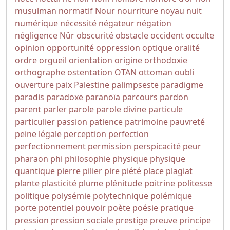
musulman
normatif
Nour
nourriture
noyau
nuit
numérique
nécessité
négateur
négation
négligence
Nûr
obscurité
obstacle
occident
occulte
opinion
opportunité
oppression
optique
oralité
ordre
orgueil
orientation
origine
orthodoxie
orthographe
ostentation
OTAN
ottoman
oubli
ouverture
paix
Palestine
palimpseste
paradigme
paradis
paradoxe
paranoïa
parcours
pardon
parent
parler
parole
parole divine
particule
particulier
passion
patience
patrimoine
pauvreté
peine légale
perception
perfection
perfectionnement
permission
perspicacité
peur
pharaon
phi
philosophie
physique
physique
quantique
pierre
pilier
pire
piété
place
plagiat
plante
plasticité
plume
plénitude
poitrine
politesse
politique
polysémie
polytechnique
polémique
porte
potentiel
pouvoir
poète
poésie
pratique
pression
pression sociale
prestige
preuve
principe