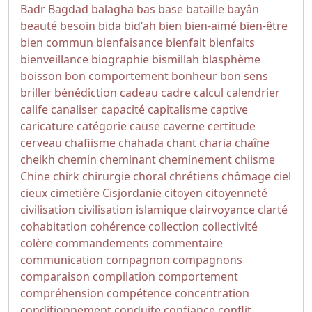
Badr
Bagdad
balagha
bas
base
bataille
bayân
beauté
besoin
bida
bidʻah
bien
bien-aimé
bien-être
bien commun
bienfaisance
bienfait
bienfaits
bienveillance
biographie
bismillah
blasphème
boisson
bon comportement
bonheur
bon sens
briller
bénédiction
cadeau
cadre
calcul
calendrier
calife
canaliser
capacité
capitalisme
captive
caricature
catégorie
cause
caverne
certitude
cerveau
chafiisme
chahada
chant
charia
chaîne
cheikh
chemin
cheminant
cheminement
chiisme
Chine
chirk
chirurgie
choral
chrétiens
chômage
ciel
cieux
cimetière
Cisjordanie
citoyen
citoyenneté
civilisation
civilisation islamique
clairvoyance
clarté
cohabitation
cohérence
collection
collectivité
colère
commandements
commentaire
communication
compagnon
compagnons
comparaison
compilation
comportement
compréhension
compétence
concentration
conditionnement
conduite
confiance
conflit