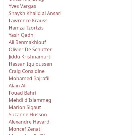
Yves Vargas
Shaykh Khalid al Ansari
Lawrence Krauss
Hamza Tzortzis
Yasir Qadhi
Ali Benmakhlouf
Olivier De Schutter
Jiddu Krishnamurti
Hassan Iquioussen
Craig Considine
Mohamed Bajrafil
Alain Ali
Fouad Bahri
Mehdi d'Islammag
Marion Sigaut
Suzanne Husson
Alexandre Havard
Moncef Zenati