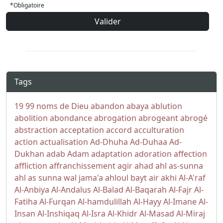
*Obligatoire
Valider
Tags
19
99 noms de Dieu
abandon
abaya
ablution
abolition
abondance
abrogation
abrogeant
abrogé
abstraction
acceptation
accord
acculturation
action
actualisation
Ad-Dhuha
Ad-Duhaa
Ad-
Dukhan
adab
Adam
adaptation
adoration
affection
affliction
affranchissement
agir
ahad
ahl as-sunna
ahl as sunna wal jama'a
ahloul bayt
air
akhi
Al-A'raf
Al-Anbiya
Al-Andalus
Al-Balad
Al-Baqarah
Al-Fajr
Al-
Fatiha
Al-Furqan
Al-hamdulillah
Al-Hayy
Al-Imane
Al-
Insan
Al-Inshiqaq
Al-Isra
Al-Khidr
Al-Masad
Al-Miraj