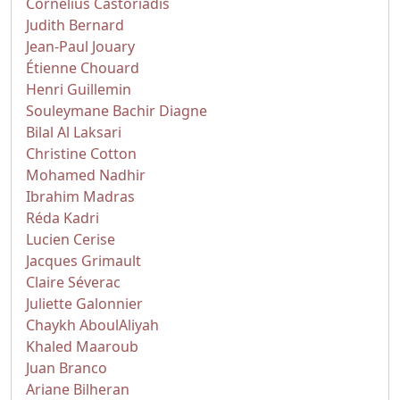
Cornelius Castoriadis
Judith Bernard
Jean-Paul Jouary
Étienne Chouard
Henri Guillemin
Souleymane Bachir Diagne
Bilal Al Laksari
Christine Cotton
Mohamed Nadhir
Ibrahim Madras
Réda Kadri
Lucien Cerise
Jacques Grimault
Claire Séverac
Juliette Galonnier
Chaykh AboulAliyah
Khaled Maaroub
Juan Branco
Ariane Bilheran