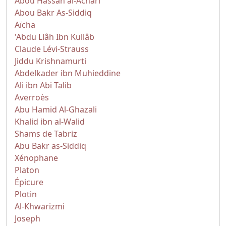
Abou Hassan al-Achari
Abou Bakr As-Siddiq
Aïcha
'Abdu Llâh Ibn Kullâb
Claude Lévi-Strauss
Jiddu Krishnamurti
Abdelkader ibn Muhieddine
Ali ibn Abi Talib
Averroès
Abu Hamid Al-Ghazali
Khalid ibn al-Walid
Shams de Tabriz
Abu Bakr as-Siddiq
Xénophane
Platon
Épicure
Plotin
Al-Khwarizmi
Joseph