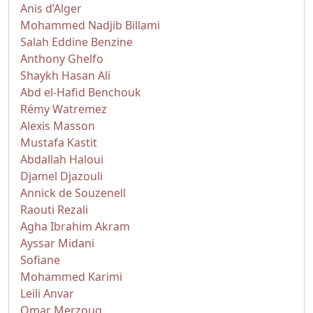
Anis d’Alger
Mohammed Nadjib Billami
Salah Eddine Benzine
Anthony Ghelfo
Shaykh Hasan Ali
Abd el-Hafid Benchouk
Rémy Watremez
Alexis Masson
Mustafa Kastit
Abdallah Haloui
Djamel Djazouli
Annick de Souzenell
Raouti Rezali
Agha Ibrahim Akram
Ayssar Midani
Sofiane
Mohammed Karimi
Leili Anvar
Omar Merzoug