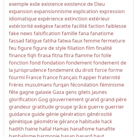
exemple
exile
existence
existence de Dieu
expansion
expansionnisme
explication
expression
idiomatique
expérience
extinction
extérieur
extériorité
exégèse
facette
facilité
faction
faiblesse
fake news
falsification
famille
fana
fanatisme
fassad
fatigue
fatiha
fatwa
faux
femme
fermeture
feu
figure
figure de style
filiation
film
finalité
finance
fiqh
firasa
fitna
fitra
flamme
foi
folie
fonction
fond
fondation
fondement
fondement de
la jurisprudence
fondement du droit
force
forme
fourmi
France
france
français
frapper
fraternité
Frères musulmans
furqan
fécondation
féminisme
fête
gagne
galaxie
Gaza
gens
gilets jaunes
glorification
Gog
gouvernement
grand
grand-père
grandeur
gratitude
groupe
grâce
guerre
guerrier
guidance
guide
génie
génération
générosité
génétique
géométrie
gérance
habitude
hack
hadith
haine
hallal
Hamas
hanafisme
hanafite
hanbalisme
harmonie
hasan
hasard
haut