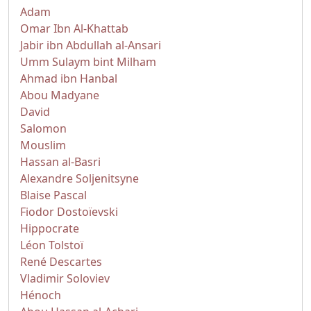
Adam
Omar Ibn Al-Khattab
Jabir ibn Abdullah al-Ansari
Umm Sulaym bint Milham
Ahmad ibn Hanbal
Abou Madyane
David
Salomon
Mouslim
Hassan al-Basri
Alexandre Soljenitsyne
Blaise Pascal
Fiodor Dostoïevski
Hippocrate
Léon Tolstoï
René Descartes
Vladimir Soloviev
Hénoch