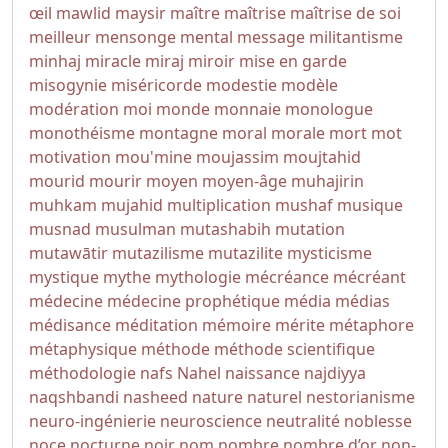
œil
mawlid
maysir
maître
maîtrise
maîtrise de soi
meilleur
mensonge
mental
message
militantisme
minhaj
miracle
miraj
miroir
mise en garde
misogynie
miséricorde
modestie
modèle
modération
moi
monde
monnaie
monologue
monothéisme
montagne
moral
morale
mort
mot
motivation
mou'mine
moujassim
moujtahid
mourid
mourir
moyen
moyen-âge
muhajirin
muhkam
mujahid
multiplication
mushaf
musique
musnad
musulman
mutashabih
mutation
mutawātir
mutazilisme
mutazilite
mysticisme
mystique
mythe
mythologie
mécréance
mécréant
médecine
médecine prophétique
média
médias
médisance
méditation
mémoire
mérite
métaphore
métaphysique
méthode
méthode scientifique
méthodologie
nafs
Nahel
naissance
najdiyya
naqshbandi
nasheed
nature
naturel
nestorianisme
neuro-ingénierie
neuroscience
neutralité
noblesse
noce
nocturne
noir
nom
nombre
nombre d’or
non-