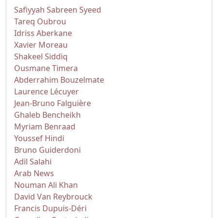
Safiyyah Sabreen Syeed
Tareq Oubrou
Idriss Aberkane
Xavier Moreau
Shakeel Siddiq
Ousmane Timera
Abderrahim Bouzelmate
Laurence Lécuyer
Jean-Bruno Falguière
Ghaleb Bencheikh
Myriam Benraad
Youssef Hindi
Bruno Guiderdoni
Adil Salahi
Arab News
Nouman Ali Khan
David Van Reybrouck
Francis Dupuis-Déri