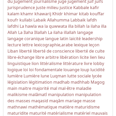
du Jugement
journalisme
juge
jugement
juif
juifs
jurisprudence
juste milieu
justice
Kabbale
kafir
kalam
khamr
khawarij
Khidr
khimar
kitab
kouffar
koufr
kullabi
Labaik Allahumma Labbaik
lafdh
lafdhi
La hawla wa la quwwata illa billah
la ilaha illa
Allah
La Ilaha Illallah
La ilaha illallah
langage
langage coranique
langue
latin
laïcité
leadership
lecture
lettre
lexicographie,arabe
lexique
leçon
Liban
liberté
liberté de conscience
liberté de culte
libre-échange
libre arbitre
libération
licite
lien
lieu
linguistique
lion
littéralisme
littérature
livre
lobby
logique
loi
loi fondamentale
louange
loup
lucidité
lumière
Lumière
lune
Luqman
lutte sociale
lycée
législation
légitimation
madhab
madhhab
Magog
main
maitre
majorité
mal
mal-être
maladie
malikisme
malâmatî
manipulation
manipulation
des masses
maqasid
maqâm
mariage
masse
mathnawi
mathématique
matière
maturidisme
maturidite
maturité
matérialisme
matériel
mauvais