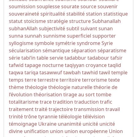
soumission
souplesse
sourate
source
souvenir
souveraineté
spiritualité
stabilité
station
statistique
statut
stoïcisme
stratégie
structure
Subhanallah
subhanAllah
subjectivité
subtil
suivant
sunan
sunna
sunnah
sunnisme
superficiel
supporter
syllogisme
symbole
symétrie
syndrome
Syrie
sécularisation
sémantique
séparation
séparatisme
série
tabi‘in
table servie
tadabbur
tadabour
tafsir
tafwid
tapage nocturne
taqiyyan croyance
taqlid
taqwa
tariqa
tasawwuf
tawbah
tawhid
tawil
temple
temps
terre
terrestre
territoire
terrorisme
texte
thème
théologie
théologie naturelle
théorie de
l’évolution
théorisation
tirage au sort
tombe
totalitarisme
trace
tradition
traduction
trafic
traitement
traité
trajectoire
transmission
travail
trinité
trône
tyrannie
téléologie
télévision
témoignage
Ukraine
unanimité
unicité
unicité
divine
unification
union
union européenne
Union