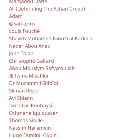
Mamadou Daffé
Ali (Defending The Ashari Creed)
Adam
@Sarrazins
Louis Fouché
Shaykh Mohamed Faouzi al-Karkari
Nader Abou Anas
John Tolan
Christophe Galfard
Abou Mouslym Safyyroullah
Ælfwine Mischler
Dr Muzammil Siddîqî
Sliman Rezki
Avi Shlaïm
Ismail ar-Roubaysî
Othmane Iquioussen
Thomas Sibille
Nassim Haramein
Hugo Duminil-Copin