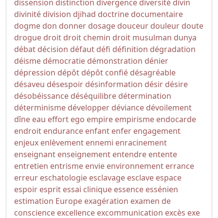
dissension
distinction
divergence
diversité
divin
divinité
division
djihad
doctrine
documentaire
dogme
don
donner
dosage
douceur
douleur
doute
drogue
droit
droit chemin
droit musulman
dunya
débat
décision
défaut
défi
définition
dégradation
déisme
démocratie
démonstration
dénier
dépression
dépôt
dépôt confié
désagréable
désaveu
désespoir
désinformation
désir
désire
désobéissance
déséquilibre
détermination
déterminisme
développer
déviance
dévoilement
dîne
eau
effort
ego
empire
empirisme
endocarde
endroit
endurance
enfant
enfer
engagement
enjeux
enlèvement
ennemi
enracinement
enseignant
enseignement
entendre
entente
entretien
entrisme
envie
environnement
errance
erreur
eschatologie
esclavage
esclave
espace
espoir
esprit
essai clinique
essence
essénien
estimation
Europe
exagération
examen de
conscience
excellence
excommunication
excès
exe