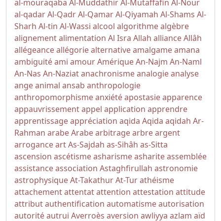
al-mouraqaba
Al-Muddathir
Al-Mutaffafin
Al-Nour
al-qadar
Al-Qadr
Al-Qamar
Al-Qiyamah
Al-Shams
Al-
Sharh
Al-tin
Al-Wassi
alcool
algorithme
algèbre
alignement
alimentation
Al Isra
Allah
alliance
Allâh
allégeance
allégorie
alternative
amalgame
amana
ambiguité
ami
amour
Amérique
An-Najm
An-Naml
An-Nas
An-Naziat
anachronisme
analogie
analyse
ange
animal
ansab
anthropologie
anthropomorphisme
anxiété
apostasie
apparence
appauvrissement
appel
application
apprendre
apprentissage
appréciation
aqida
Aqida
aqidah
Ar-
Rahman
arabe
Arabe
arbitrage
arbre
argent
arrogance
art
As-Sajdah
as-Sihâh as-Sitta
ascension
ascétisme
asharisme
asharite
assemblée
assistance
association
Astaghfirullah
astronomie
astrophysique
At-Takathur
At-Tur
athéisme
attachement
attentat
attention
attestation
attitude
attribut
authentification
automatisme
autorisation
autorité
autrui
Averroès
aversion
awliyya
azlam
aïd