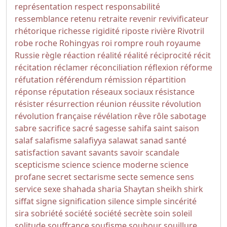
représentation
respect
responsabilité
ressemblance
retenu
retraite
revenir
revivificateur
rhétorique
richesse
rigidité
riposte
rivière
Rivotril
robe
roche
Rohingyas
roi
rompre
rouh
royaume
Russie
règle
réaction
réalité
réalité
réciprocité
récit
récitation
réclamer
réconciliation
réflexion
réforme
réfutation
référendum
rémission
répartition
réponse
réputation
réseaux sociaux
résistance
résister
résurrection
réunion
réussite
révolution
révolution française
révélation
rêve
rôle
sabotage
sabre
sacrifice
sacré
sagesse
sahifa
saint
saison
salaf
salafisme
salafiyya
salawat
sanad
santé
satisfaction
savant
savants
savoir
scandale
scepticisme
science
science moderne
science
profane
secret
sectarisme
secte
semence
sens
service
sexe
shahada
sharia
Shaytan
sheikh
shirk
siffat
signe
signification
silence
simple
sincérité
sira
sobriété
société
société secrète
soin
soleil
solitude
souffrance
soufisme
souhour
souillure