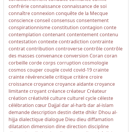
confrérie
connaissance
connaissance de soi
connaître
connexion
conquête de la Mecque
conscience
conseil
consensus
consentement
conspirationnisme
constitution
contagion
conte
contemplation
contenant
contentement
contenu
contestation
contexte
contradiction
contrainte
contrat
contribution
controverse
contrôle
contrôle
des masses
convenance
conversion
Coran
coran
corbeille
corde
corps
corruption
cosmologie
cosmos
couper
couple
covid
covid-19
crainte
crainte révérencielle
critique
critère
croire
croissance
croyance
croyance aidante
croyance
limitante
croyant
créance
créateur
Créateur
création
créativité
culture
culturel
cycle
céleste
célébration
cœur
Dajjal
dar al-harb
dar al-islam
demande
description
destin
dette
dhikr
Dhou al-
hijja
dialectique
dialogue
Dieu
dieu
diffamation
dilatation
dimension
dine
direction
discipline