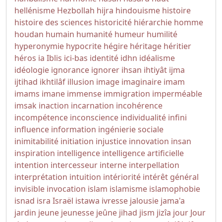
hellénisme
Hezbollah
hijra
hindouisme
histoire
histoire des sciences
historicité
hiérarchie
homme
houdan
humain
humanité
humeur
humilité
hyperonymie
hypocrite
hégire
héritage
héritier
héros
ia
Iblis
ici-bas
identité
idhn
idéalisme
idéologie
ignorance
ignorer
ihsan
ihtiyât
ijma
ijtihad
ikhtilâf
illusion
image
imaginaire
imam
imams
imane
immense
immigration
imperméable
imsak
inaction
incarnation
incohérence
incompétence
inconscience
individualité
infini
influence
information
ingénierie sociale
inimitabilité
initiation
injustice
innovation
insan
inspiration
intelligence
intelligence artificielle
intention
intercesseur
interne
interpellation
interprétation
intuition
intériorité
intérêt général
invisible
invocation
islam
islamisme
islamophobie
isnad
isra
Israël
istawa
ivresse
jalousie
jama'a
jardin
jeune
jeunesse
jeûne
jihad
jism
jizîa
jour
Jour