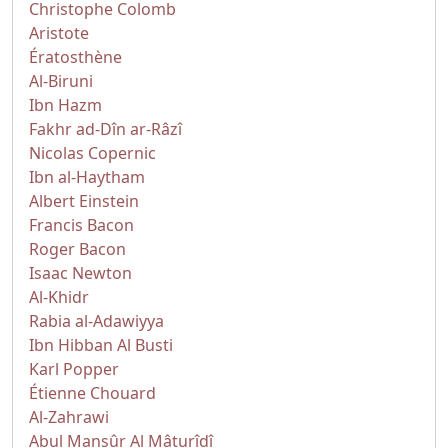
Christophe Colomb
Aristote
Ératosthène
Al-Biruni
Ibn Hazm
Fakhr ad-Dîn ar-Râzî
Nicolas Copernic
Ibn al-Haytham
Albert Einstein
Francis Bacon
Roger Bacon
Isaac Newton
Al-Khidr
Rabia al-Adawiyya
Ibn Hibban Al Busti
Karl Popper
Étienne Chouard
Al-Zahrawi
Abul Mansûr Al Mâturîdî