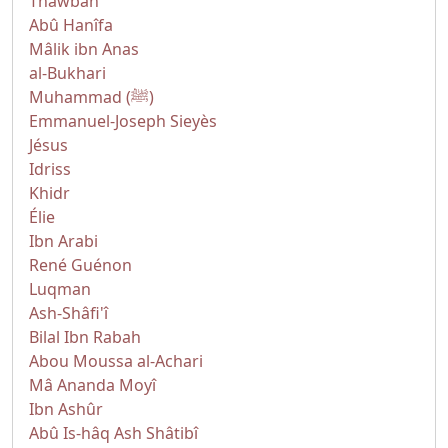
Thawbân
Abû Hanîfa
Mâlik ibn Anas
al-Bukhari
Muhammad (ﷺ)
Emmanuel-Joseph Sieyès
Jésus
Idriss
Khidr
Élie
Ibn Arabi
René Guénon
Luqman
Ash-Shâfi'î
Bilal Ibn Rabah
Abou Moussa al-Achari
Mâ Ananda Moyî
Ibn Ashûr
Abû Is-hâq Ash Shâtibî