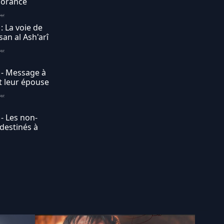
gnorance
بيت 
: La voie de
an al Ash'arî
بيت 
 - Message à
t leur épouse
بيت 
- Les non-
 destinés à
بيت 
- La
slam
بيت 
 Quelle est la
rk ? (Question