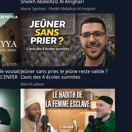
Sheikh AbdelAziz Al Amghari
Maroc Spirituel - Sheikh AbdulAziz Al Amghari
e voulait
Jeûner sans prier, le jeûne reste valide ?
 L'ENFER
L’avis des 4 écoles sunnites
Bilal Al Laksari