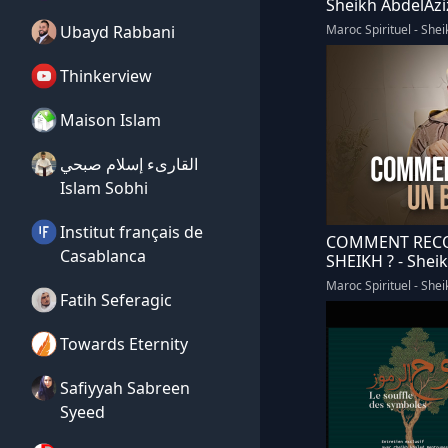
Sheikh AbdelAzi
Ubayd Rabbani
Maroc Spirituel - She
Thinkerview
Maison Islam
القارىء إسلام صبحي
Islam Sobhi
Institut français de
COMMENT RECO
Casablanca
SHEIKH ? - Shei
Maroc Spirituel - She
Fatih Seferagic
Towards Eternity
Safiyyah Sabreen
Syeed