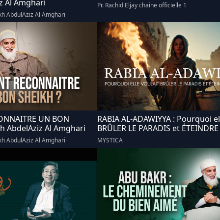
z Al Amghari
Pr. Rachid Eljay chaine officielle 1
ikh AbdulAziz Al Amghari
NNAITRE UN BON
RABIA AL-ADAWIYYA : Pourquoi ell
kh AbdelAziz Al Amghari
BRÛLER LE PARADIS et ÉTEINDRE
ikh AbdulAziz Al Amghari
MYSTICA