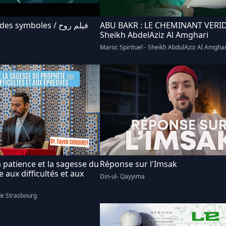
 symboles / فيلم روح
ABU BAKR : LE CHEMINANT VERID
Sheikh AbdelAziz Al Amghari
Maroc Spirituel - Sheikh AbdulAziz Al Amghar
 patience et la sagesse du
Réponse sur l'Imsak
Din-ul- Qayyima
e Strasbourg