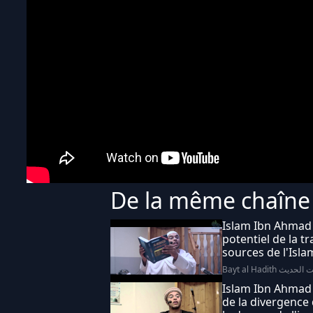
De la même chaîne
Islam Ibn Ahmad 
potentiel de la t
sources de l'Isla
Bayt al Hadith الحديث
Islam Ibn Ahmad 
de la divergence 