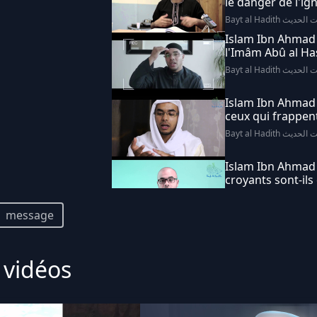
le danger de l'i
Bayt al Hadith الحديث
Islam Ibn Ahmad 
l'Imâm Abû al Has
Bayt al Hadith الحديث
Islam Ibn Ahmad
ceux qui frappen
Bayt al Hadith الحديث
Islam Ibn Ahmad 
croyants sont-ils
l'Enfer ?
Bayt al Hadith الحديث
message
Islam Ibn Ahmad 
citoyenneté en i
 vidéos
Bayt al Hadith الحديث
Islam Ibn Ahmad -
définition du Shi