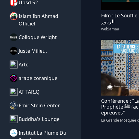
Upsd 52
Film : Le Souffle des
Islam Ibn Ahmad
الرموز
Officiel
webjamaa
Colloque Wright
Juste Milieu.
Arte
arabe coranique
AT TARIQ
Conférence : "La
Emir-Stein Center
Prophète ﷺ face aux difficultés et aux
épreuves"
Buddha's Lounge
La Grande Mosquée d
Institut La Plume Du