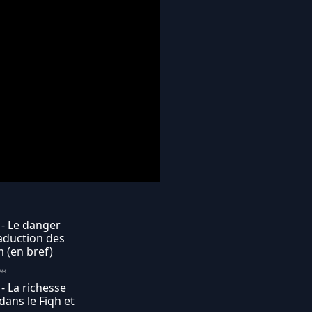
- Le danger
raduction des
m (en bref)
بيت 
- La richesse
dans le Fiqh et