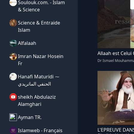
Soulouk.com. - Islam
& Science
Science & Entraide
Islam
Alfalaah
Allaah est Celui
Imran Nazar Hosein
Dr Ismael Mouhamm
Fr
Hanafi Maturidi ⁓
الحنفي الماتريدي
sheikh Abdulaziz
Alamghari
Ayman TR.
L'EPREUVE DAN
Islamweb - Français