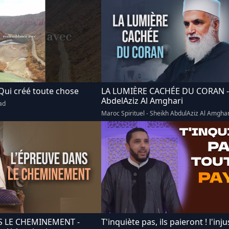
"radio")
Bayt al Hadith الحديث
 Qui créé toute chose
LA LUMIÈRE CACHÉE DU CORAN -
AbdelAziz Al Amghari
ad
Maroc Spirituel - Sheikh AbdulAziz Al Amghar
S LE CHEMINEMENT -
T'inquiète pas, ils paieront ! l'inju