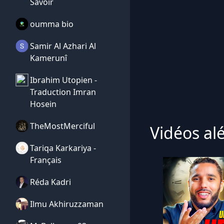
Savoir
oumma bio
Samir Al Azhari Al
Kamerunî
Ibrahim Utopien -
Traduction Imran
Hosein
TheMostMerciful
Vidéos al
Tariqa Karkariya -
Français
Réda Kadri
Ilmu Akhiruzzaman