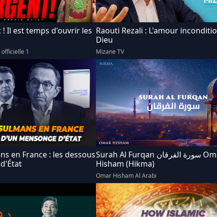
 Il est temps d'ouvrir les
Raouti Rezali : L'amour inconditi
Dieu
officielle 1
Mizane TV
s en France : les dessous
Surah Al Furqan سورة الفرقان Omar
d'État
Hisham (Hikma)
Omar Hisham Al Arabi