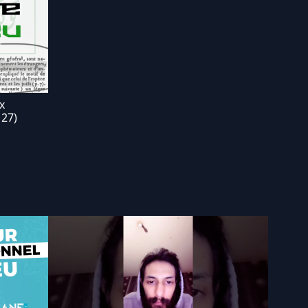
x
 27)