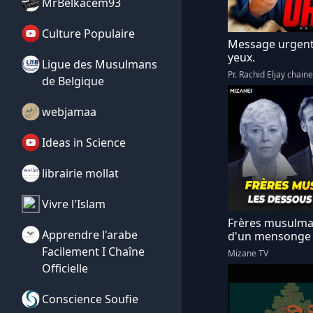
MrBelkacem93
Culture Populaire
Message urgent !
yeux.
Ligue des Musulmans
Pr. Rachid Eljay chaine 
de Belgique
webjamaa
Ideas in Science
librairie mollat
Vivre l'Islam
Frères musulman
Apprendre l'arabe
d'un mensonge 
Facilement I Chaîne
Mizane TV
Officielle
Conscience Soufie