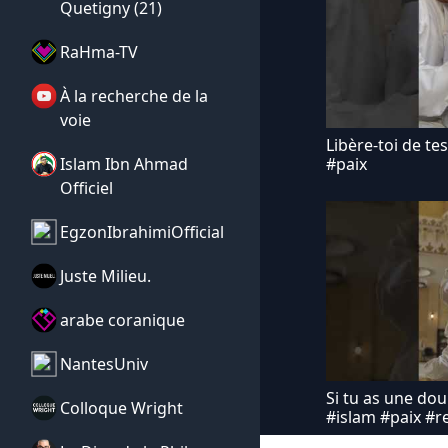
Quetigny (21)
RaHma-TV
À la recherche de la
voie
Libère-toi de te
Islam Ibn Ahmad
#paix
Officiel
EgzonIbrahimiOfficial
Juste Milieu.
arabe coranique
NantesUniv
Si tu as une dou
Colloque Wright
#islam #paix #re