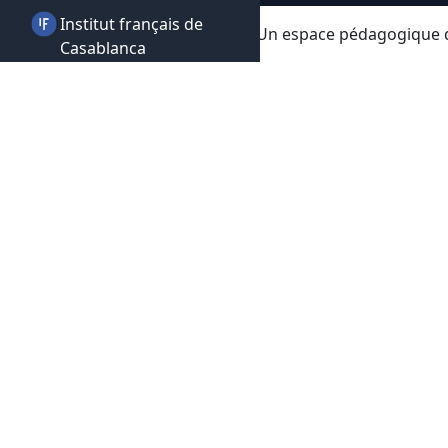
Institut français de
© 2021-2026 RedécouvrirDieu.fr • Un espace pédagogique de s
Casablanca
Secours Islamique
France
Suzanne Husson
IHU Méditerranée-
Infection
Conseil Scientifique
Indépendant
Cercle des
Volontaires
Qui est Mohamed ﷺ