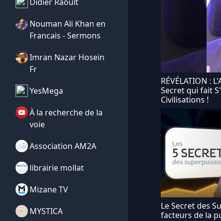
Didier Raoult
Nouman Ali Khan en
Francais - Sermons
Imran Nazar Hosein
Fr
RÉVÉLATION : L'
Secret qui fait 
YesMega
Civilisations !
À la recherche de la
voie
Association AM2A
librairie mollat
Mizane TV
Le Secret des S
MYSTICA
facteurs de la 